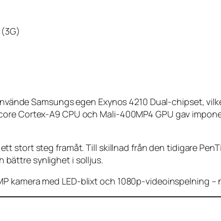
n (3G)
m använde Samsungs egen Exynos 4210 Dual-chipset, vilke
-core Cortex-A9 CPU och Mali-400MP4 GPU gav imponer
 stort steg framåt. Till skillnad från den tidigare Pen
h bättre synlighet i solljus.
P kamera med LED-blixt och 1080p-videoinspelning – nå