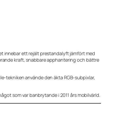
t innebar ett rejält prestandalyft jämfört med
ande kraft, snabbare apphantering och bättre
Tile-tekniken använde den äkta RGB-subpixlar,
got som var banbrytande i 2011 års mobilvärld.