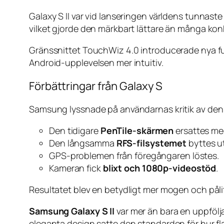
Galaxy S II var vid lanseringen världens tunna
vilket gjorde den märkbart lättare än många kon
Gränssnittet TouchWiz 4.0 introducerade nya fu
Android-upplevelsen mer intuitiv.
Förbättringar från Galaxy S
Samsung lyssnade på användarnas kritik av den 
Den tidigare
PenTile-skärmen
ersattes me
Den långsamma
RFS-filsystemet
byttes u
GPS-problemen från föregångaren löstes.
Kameran fick
blixt och 1080p-videostöd
.
Resultatet blev en betydligt mer mogen och pålit
Samsung Galaxy S II
var mer än bara en uppfölj
eleganta design satte den standarden för hur fl