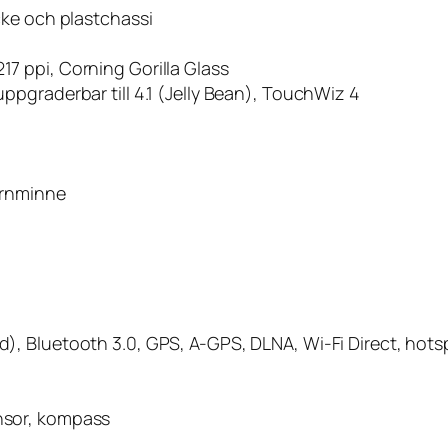
cke och plastchassi
7 ppi, Corning Gorilla Glass
ppgraderbar till 4.1 (Jelly Bean), TouchWiz 4
ernminne
d), Bluetooth 3.0, GPS, A-GPS, DLNA, Wi-Fi Direct, hots
nsor, kompass