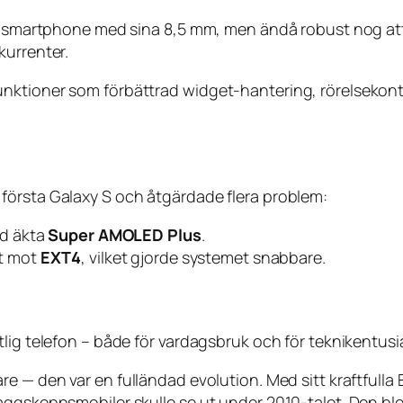
ste smartphone med sina 8,5 mm, men ändå robust nog at
kurrenter.
nktioner som förbättrad widget-hantering, rörelsekont
första Galaxy S och åtgärdade flera problem:
d äkta
Super AMOLED Plus
.
t mot
EXT4
, vilket gjorde systemet snabbare.
lig telefon – både för vardagsbruk och för teknikentusia
are — den var en fulländad evolution. Med sitt kraftfu
aggskeppsmobiler skulle se ut under 2010-talet. Den bl