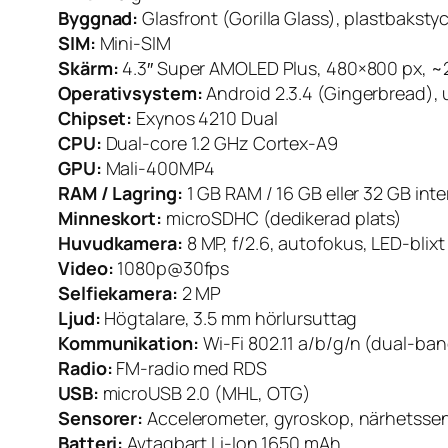
Byggnad:
Glasfront (Gorilla Glass), plastbaksty
SIM:
Mini-SIM
Skärm:
4.3″ Super AMOLED Plus, 480×800 px, ~21
Operativsystem:
Android 2.3.4 (Gingerbread), u
Chipset:
Exynos 4210 Dual
CPU:
Dual-core 1.2 GHz Cortex-A9
GPU:
Mali-400MP4
RAM / Lagring:
1 GB RAM / 16 GB eller 32 GB int
Minneskort:
microSDHC (dedikerad plats)
Huvudkamera:
8 MP, f/2.6, autofokus, LED-blixt
Video:
1080p@30fps
Selfiekamera:
2 MP
Ljud:
Högtalare, 3.5 mm hörlursuttag
Kommunikation:
Wi-Fi 802.11 a/b/g/n (dual-ban
Radio:
FM-radio med RDS
USB:
microUSB 2.0 (MHL, OTG)
Sensorer:
Accelerometer, gyroskop, närhetsse
Batteri:
Avtagbart Li-Ion 1650 mAh