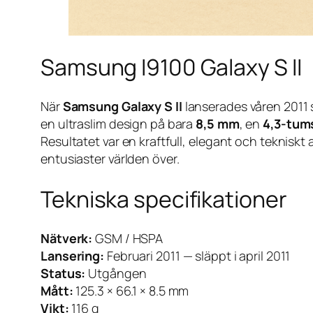
Samsung I9100 Galaxy S II
När
Samsung Galaxy S II
lanserades våren 2011 
en ultraslim design på bara
8,5 mm
, en
4,3-tum
Resultatet var en kraftfull, elegant och tekniskt
entusiaster världen över.
Tekniska specifikationer
Nätverk:
GSM / HSPA
Lansering:
Februari 2011 — släppt i april 2011
Status:
Utgången
Mått:
125.3 × 66.1 × 8.5 mm
Vikt:
116 g