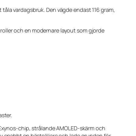
t tåla vardagsbruk. Den vägde endast 116 gram,
roller och en modernare layout som gjorde
ster.
lla Exynos-chip, strålande AMOLED-skärm och
ev snabbt en bästsäljare och lade grunden för