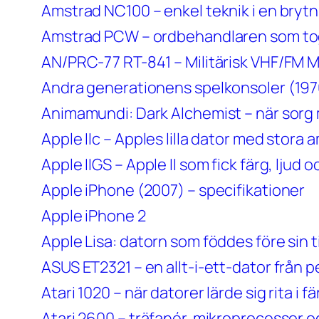
Amstrad NC100 – enkel teknik i en brytn
Amstrad PCW – ordbehandlaren som to
AN/PRC-77 RT-841 – Militärisk VHF/FM 
Andra generationens spelkonsoler (197
Animamundi: Dark Alchemist – när sorg
Apple IIc – Apples lilla dator med stora 
Apple IIGS – Apple II som fick färg, lju
Apple iPhone (2007) – specifikationer
Apple iPhone 2
Apple Lisa: datorn som föddes före sin t
ASUS ET2321 – en allt-i-ett-dator från
Atari 1020 – när datorer lärde sig rita i fä
Atari 2600 – träfanér, mikroprocessor o