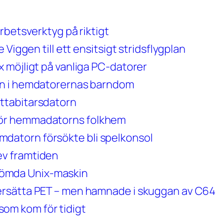
rbetsverktyg på riktigt
Viggen till ett ensitsigt stridsflygplan
 möjligt på vanliga PC-datorer
en i hemdatorernas barndom
ttabitarsdatorn
ör hemmadatorns folkhem
atorn försökte bli spelkonsol
v framtiden
ömda Unix-maskin
ersätta PET – men hamnade i skuggan av C64
om kom för tidigt