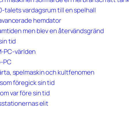
-talets vardagsrum till en spelhall
t avancerade hemdator
 framtiden men blev en återvändsgränd
in tid
IBM-PC-världen
op-PC
ärta, spelmaskin och kultfenomen
som föregick sin tid
m var före sin tid
sstationernas elit