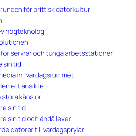
runden för brittisk datorkultur
n
ev högteknologi
volutionen
för servrar och tunga arbetsstationer
 sin tid
media in i vardagsrummet
en ett ansikte
 stora känslor
e sin tid
e sin tid och ändå lever
 datorer till vardagsprylar