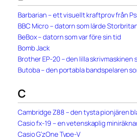
Barbarian – ett visuellt kraftprov från P
BBC Micro – datorn som lärde Storbrit
BeBox – datorn som var före sin tid
Bomb Jack
Brother EP-20 – den lilla skrivmaskinen 
Butoba – den portabla bandspelaren so
C
Cambridge Z88 – den tysta pionjären bl
Casio fx-19 – en vetenskaplig miniräkna
Casio G’zOne Type-V