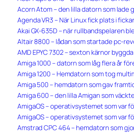
Acorn Atom – den lilla datorn som lade g
Agenda VR3 – När Linux fick plats i ficka
Akai GX-635D – när rullbandspelaren bl
Altair 8800 – lådan som startade pc-re
AMD EPYC 7302 – sexton kärnor byggda 
Amiga 1000 – datorn som låg flera år före
Amiga 1200 – Hemdatorn som tog multi
Amiga 500 – hemdatorn som gav framtid
Amiga 600 – den lilla Amigan som väckte
AmigaOS – operativsystemet som var för
AmigaOS – operativsystemet som var för
Amstrad CPC 464 – hemdatorn som gjorde