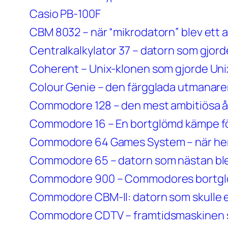
Casio PB-100F
CBM 8032 – när “mikrodatorn” blev ett a
Centralkalkylator 37 – datorn som gjorde 
Coherent – Unix-klonen som gjorde Unix
Colour Genie – den färgglada utmanar
Commodore 128 – den mest ambitiösa å
Commodore 16 – En bortglömd kämpe f
Commodore 64 Games System – när hemd
Commodore 65 – datorn som nästan ble
Commodore 900 – Commodores bortgl
Commodore CBM-II: datorn som skulle 
Commodore CDTV – framtidsmaskinen s