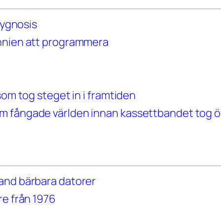
sygnosis
annien att programmera
som tog steget in i framtiden
m fångade världen innan kassettbandet tog ö
and bärbara datorer
re från 1976