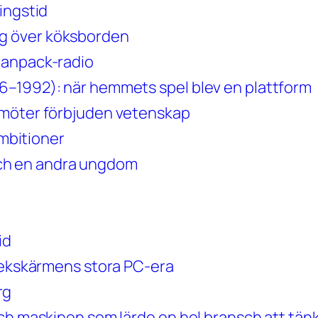
ingstid
g över köksborden
Manpack-radio
6–1992): när hemmets spel blev en plattform
 möter förbjuden vetenskap
ambitioner
d och en andra ungdom
id
 pekskärmens stora PC-era
rg
ch maskinen som lärde en hel bransch att tänka