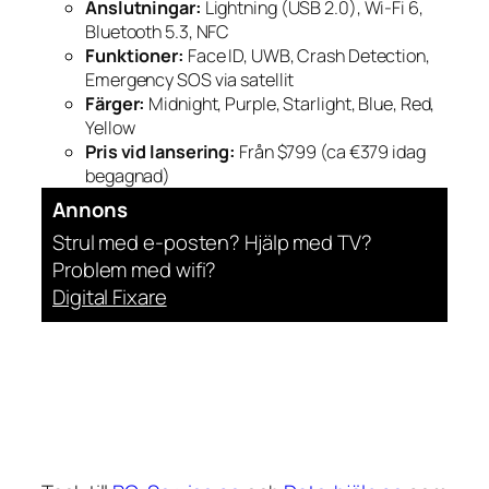
Anslutningar:
Lightning (USB 2.0), Wi-Fi 6,
Bluetooth 5.3, NFC
Funktioner:
Face ID, UWB, Crash Detection,
Emergency SOS via satellit
Färger:
Midnight, Purple, Starlight, Blue, Red,
Yellow
Pris vid lansering:
Från $799 (ca €379 idag
begagnad)
Annons
Strul med e-posten? Hjälp med TV?
Problem med wifi?
Digital Fixare