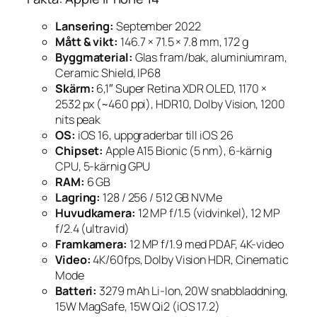
Lansering:
September 2022
Mått & vikt:
146.7 × 71.5 × 7.8 mm, 172 g
Byggmaterial:
Glas fram/bak, aluminiumram,
Ceramic Shield, IP68
Skärm:
6,1″ Super Retina XDR OLED, 1170 ×
2532 px (~460 ppi), HDR10, Dolby Vision, 1200
nits peak
OS:
iOS 16, uppgraderbar till iOS 26
Chipset:
Apple A15 Bionic (5 nm), 6-kärnig
CPU, 5-kärnig GPU
RAM:
6 GB
Lagring:
128 / 256 / 512 GB NVMe
Huvudkamera:
12 MP f/1.5 (vidvinkel), 12 MP
f/2.4 (ultravid)
Framkamera:
12 MP f/1.9 med PDAF, 4K-video
Video:
4K/60fps, Dolby Vision HDR, Cinematic
Mode
Batteri:
3279 mAh Li-Ion, 20W snabbladdning,
15W MagSafe, 15W Qi2 (iOS 17.2)