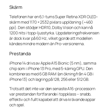
Skärm
Telefonen har en 6,1-tums Super Retina XDR OLED-
skärm med 1170 × 2532 pixlars upplösning (~460
ppi). Den stödjer HDR10, Dolby Vision och kan nå
1200 nits i topp-ljusstyrka. Uppdateringsfrekvensen
är dock kvar på 60 Hz, vilket gjorde att modellen
kändes mindre modern än Pro-versionerna.
Prestanda
iPhone 14 drivs av Apple A15 Bionic (5 nm), samma
chip som i iPhone 13 Pro, med 5-kärnig GPU. Den
kombineras med 6 GB RAM (en ökning från 4 GB i
iPhone 13) och lagring på 128, 256 eller 512 GB.
Trots att det inte var den senaste A16-processorn
var prestandan fortfarande i toppklass – snabb,
effektiv och fullt kapabel att driva krävande appar
och spel.