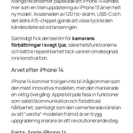
Många recensenter påpekade att iPhone 14 kändes
mer som en liten uppdatering av iPhone 13 än en helt
ny modell. Avsaknaden av 120 Hz-skärm, USB-C och
det äldre A15-chippet gjorde att vissa tyckte den
kändes daterad vid lanseringen.
Samtidigt fick den beröm för
kamerans
förbättringar i svagt ljus
, säkerhetsfunktionerna
och bättre reparerbarhet tack vare en omdesignad
inre konstruktion.
Arvet efter iPhone 14
iPhone 14 kommer troligen inte bli ihågkommen som
den mest innovativa modellen, men den markerade
en viktig övergång: Apple började fasa in funktioner
som satellitkommunikation och förbättrad
hållbarhet, samtidigt som den cementerade känslan
av att “vanilla”-modellen främst är en trygg
uppgradering snarare än ett revolutionerande steg.
Fakta: Apple iPhone 14