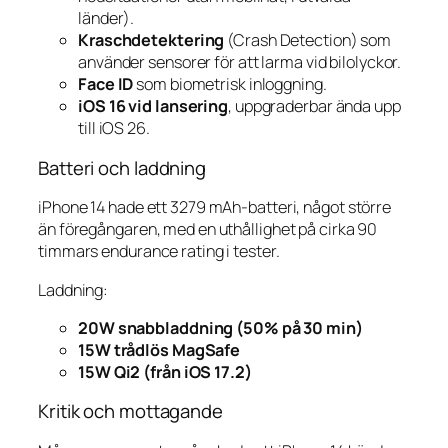
länder).
Kraschdetektering
(Crash Detection) som
använder sensorer för att larma vid bilolyckor.
Face ID
som biometrisk inloggning.
iOS 16 vid lansering
, uppgraderbar ända upp
till iOS 26.
Batteri och laddning
iPhone 14 hade ett 3279 mAh-batteri, något större
än föregångaren, med en uthållighet på cirka 90
timmars endurance rating i tester.
Laddning:
20W snabbladdning (50% på 30 min)
15W trådlös MagSafe
15W Qi2 (från iOS 17.2)
Kritik och mottagande