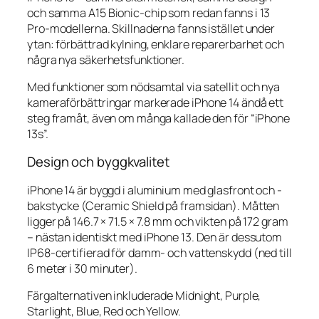
och samma A15 Bionic-chip som redan fanns i 13
Pro-modellerna. Skillnaderna fanns istället under
ytan: förbättrad kylning, enklare reparerbarhet och
några nya säkerhetsfunktioner.
Med funktioner som nödsamtal via satellit och nya
kameraförbättringar markerade iPhone 14 ändå ett
steg framåt, även om många kallade den för “iPhone
13s”.
Design och byggkvalitet
iPhone 14 är byggd i aluminium med glasfront och -
bakstycke (Ceramic Shield på framsidan). Måtten
ligger på 146.7 × 71.5 × 7.8 mm och vikten på 172 gram
– nästan identiskt med iPhone 13. Den är dessutom
IP68-certifierad för damm- och vattenskydd (ned till
6 meter i 30 minuter).
Färgalternativen inkluderade Midnight, Purple,
Starlight, Blue, Red och Yellow.