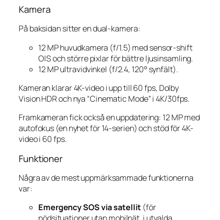
Kamera
På baksidan sitter en dual-kamera:
12 MP huvudkamera (f/1.5) med sensor-shift
OIS och större pixlar för bättre ljusinsamling.
12 MP ultravidvinkel (f/2.4, 120° synfält).
Kameran klarar 4K-video i upp till 60 fps, Dolby
Vision HDR och nya “Cinematic Mode” i 4K/30fps.
Framkameran fick också en uppdatering: 12 MP med
autofokus (en nyhet för 14-serien) och stöd för 4K-
video i 60 fps.
Funktioner
Några av de mest uppmärksammade funktionerna
var:
Emergency SOS via satellit
(för
nödsituationer utan mobilnät, i utvalda