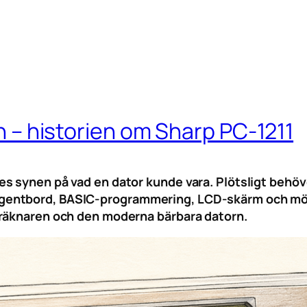
an – historien om Sharp PC-1211
 synen på vad en dator kunde vara. Plötsligt behövde
entbord, BASIC-programmering, LCD-skärm och möjli
iräknaren och den moderna bärbara datorn.