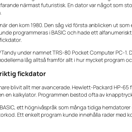
farande närmast futuristisk. En dator var något som stod
.
 när den kom 1980. Den såg vid första anblicken ut som
unde programmeras i BASIC och hade ett alfanumeriskt 
fickdator.
ck/Tandy under namnet TRS-80 Pocket Computer PC-1. D
ellerna låg alltså framför allt i hur mycket program o
iktig fickdator
e blivit allt mer avancerade. Hewlett-Packard HP-65 fr
 en kalkylator. Programmen bestod ofta av knapptryckni
e BASIC, ett högnivåspråk som många tidiga hemdatorer
torkod. Ett enkelt program kunde innehålla rader med k