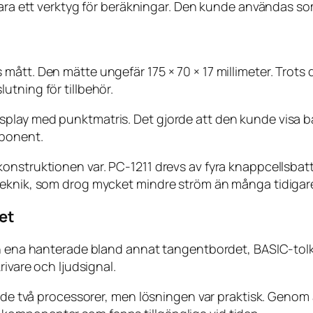
bara ett verktyg för beräkningar. Den kunde användas som
mått. Den mätte ungefär 175 × 70 × 17 millimeter. Trots
tning för tillbehör.
lay med punktmatris. Det gjorde att den kunde visa båd
xponent.
nstruktionen var. PC-1211 drevs av fyra knappcellsbatte
teknik, som drog mycket mindre ström än många tidigare
et
Den ena hanterade bland annat tangentbordet, BASIC-t
rivare och ljudsignal.
hövde två processorer, men lösningen var praktisk. Geno