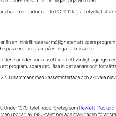
komponenter som fanns tillgängliga vid tiden.
ra hade en. Därför kunde PC-1211 lagra betydligt stör
 mer än en miniräknare var möjligheten att spara program
 spara sina program på vanliga ljudkassetter.
d den här tiden var kassettband ett vanligt lagringsmed
ett program, spara det, läsa in det senare och fortsätt
-122. Tillsammans med kassettinterface och skrivare ble
t. Under 1970-talet hade företag som
Hewlett-Packard
Men i början av 1980-talet började marknaden förändra