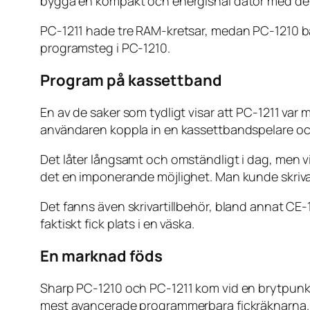
bygga en kompakt och energisnål dator med de 
PC-1211 hade tre RAM-kretsar, medan PC-1210 ba
programsteg i PC-1210.
Program på kassettband
En av de saker som tydligt visar att PC-1211 var
användaren koppla in en kassettbandspelare och
Det låter långsamt och omständligt i dag, men vi
det en imponerande möjlighet. Man kunde skriva 
Det fanns även skrivartillbehör, bland annat CE
faktiskt fick plats i en väska.
En marknad föds
Sharp PC-1210 och PC-1211 kom vid en brytpunk
mest avancerade programmerbara fickräknarna. 