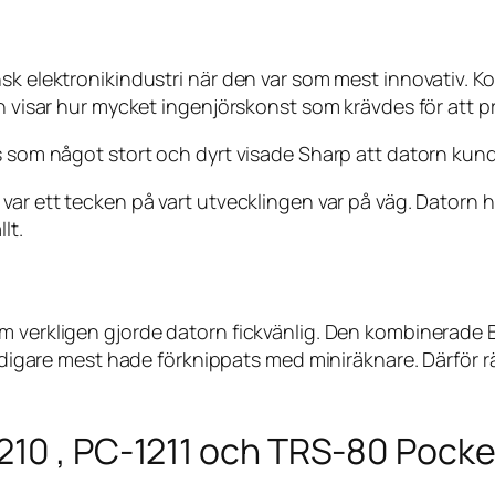
nsk elektronikindustri när den var som mest innovativ.
n visar hur mycket ingenjörskonst som krävdes för att pre
 som något stort och dyrt visade Sharp att datorn kunde b
var ett tecken på vart utvecklingen var på väg. Datorn h
lt.
som verkligen gjorde datorn fickvänlig. Den kombiner
 tidigare mest hade förknippats med miniräknare. Därför 
.
210 , PC-1211 och TRS-80 Pock