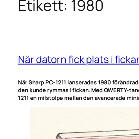
Etikett:
1980
När datorn fick plats i fick
När Sharp PC-1211 lanserades 1980 förändrades
den kunde rymmas i fickan. Med QWERTY-tang
1211 en milstolpe mellan den avancerade min