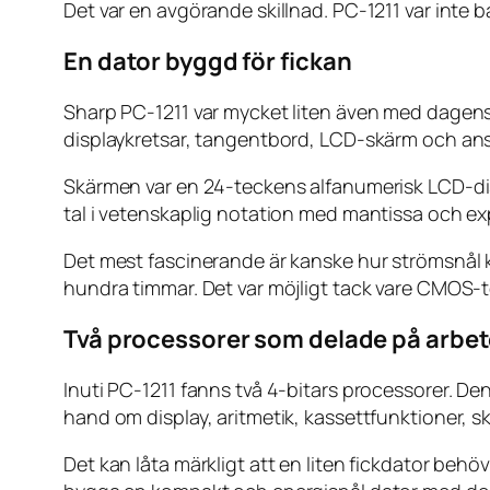
Det var en avgörande skillnad. PC-1211 var inte 
En dator byggd för fickan
Sharp PC-1211 var mycket liten även med dagens 
displaykretsar, tangentbord, LCD-skärm och anslu
Skärmen var en 24-teckens alfanumerisk LCD-disp
tal i vetenskaplig notation med mantissa och e
Det mest fascinerande är kanske hur strömsnål ko
hundra timmar. Det var möjligt tack vare CMOS-
Två processorer som delade på arbet
Inuti PC-1211 fanns två 4-bitars processorer. 
hand om display, aritmetik, kassettfunktioner, sk
Det kan låta märkligt att en liten fickdator be