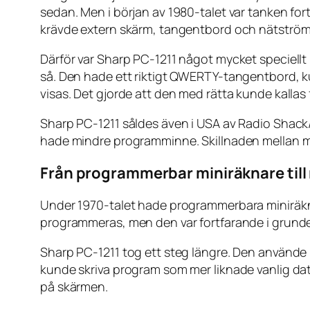
sedan. Men i början av 1980-talet var tanken fort
krävde extern skärm, tangentbord och nätström
Därför var Sharp PC-1211 något mycket speciellt
så. Den hade ett riktigt QWERTY-tangentbord, k
visas. Det gjorde att den med rätta kunde kallas 
Sharp PC-1211 såldes även i USA av Radio Sha
hade mindre programminne. Skillnaden mellan mod
Från programmerbar miniräknare till r
Under 1970-talet hade programmerbara miniräknar
programmeras, men den var fortfarande i grunden
Sharp PC-1211 tog ett steg längre. Den använd
kunde skriva program som mer liknade vanlig da
på skärmen.