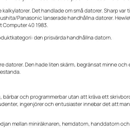
lkylatorer. Det handlade om små datorer. Sharp var tidig
ushita/Panasonic lanserade handhållna datorer. Hewl
t Computer 40 1983.
roduktkategori: den prisvärda handhållna datorn.
nare datorer. Den hade liten skärm, begränsat minne oc
prestanda.
ig, bärbar och programmerbar utan att kräva ett skrivb
denter, ingenjörer och entusiaster innebar det att ma
 kedjan mellan miniräknaren, hemdatorn, handdatorn och