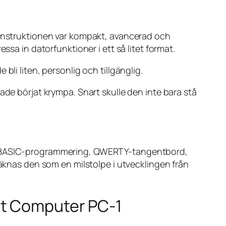
 Konstruktionen var kompakt, avancerad och
ssa in datorfunktioner i ett så litet format.
li liten, personlig och tillgänglig.
ade börjat krympa. Snart skulle den inte bara stå
ade BASIC-programmering, QWERTY-tangentbord,
räknas den som en milstolpe i utvecklingen från
et Computer PC-1