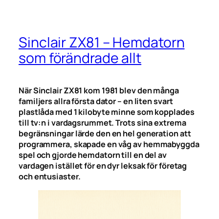
Sinclair ZX81 – Hemdatorn
som förändrade allt
När Sinclair ZX81 kom 1981 blev den många
familjers allra första dator – en liten svart
plastlåda med 1 kilobyte minne som kopplades
till tv:n i vardagsrummet. Trots sina extrema
begränsningar lärde den en hel generation att
programmera, skapade en våg av hemmabyggda
spel och gjorde hemdatorn till en del av
vardagen istället för en dyr leksak för företag
och entusiaster.