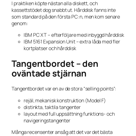
I praktiken köpte nästan alla diskett, och
kassettstödet dog snabbt ut. Hårddisk fanns inte
som standard på den första PC:n, men kom senare
genom:
IBM PC XT – efterföljare med inbyggd hårddisk
IBM 5161 Expansion Unit – extra låda med fler
kortplatser och hårddisk
Tangentbordet – den
oväntade stjärnan
Tangentbordet var en av de stora “selling points”:
rejäl, mekanisk konstruktion (Model F)
distinkta, taktila tangenter
layout med full uppsättning funktions- och
navigeringstangenter
Många recensenter ansåg att det var det bästa