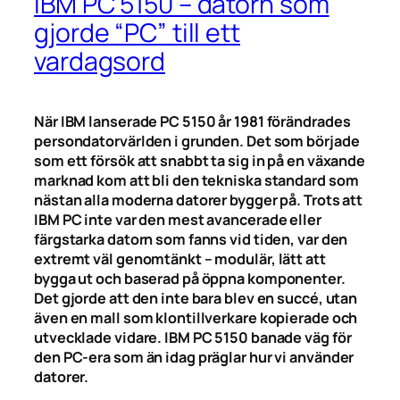
IBM PC 5150 – datorn som
gjorde “PC” till ett
vardagsord
När IBM lanserade PC 5150 år 1981 förändrades
persondatorvärlden i grunden. Det som började
som ett försök att snabbt ta sig in på en växande
marknad kom att bli den tekniska standard som
nästan alla moderna datorer bygger på. Trots att
IBM PC inte var den mest avancerade eller
färgstarka datorn som fanns vid tiden, var den
extremt väl genomtänkt – modulär, lätt att
bygga ut och baserad på öppna komponenter.
Det gjorde att den inte bara blev en succé, utan
även en mall som klontillverkare kopierade och
utvecklade vidare. IBM PC 5150 banade väg för
den PC-era som än idag präglar hur vi använder
datorer.