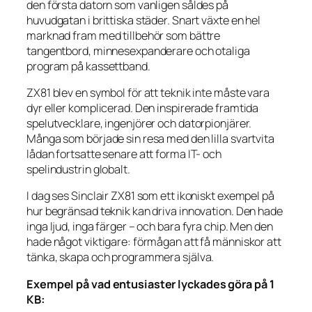
den första datorn som vanligen såldes på
huvudgatan i brittiska städer. Snart växte en hel
marknad fram med tillbehör som bättre
tangentbord, minnesexpanderare och otaliga
program på kassettband.
ZX81 blev en symbol för att teknik inte måste vara
dyr eller komplicerad. Den inspirerade framtida
spelutvecklare, ingenjörer och datorpionjärer.
Många som började sin resa med den lilla svartvita
lådan fortsatte senare att forma IT- och
spelindustrin globalt.
I dag ses Sinclair ZX81 som ett ikoniskt exempel på
hur begränsad teknik kan driva innovation. Den hade
inga ljud, inga färger – och bara fyra chip. Men den
hade något viktigare: förmågan att få människor att
tänka, skapa och programmera själva.
Exempel på vad entusiaster lyckades göra på 1
KB: