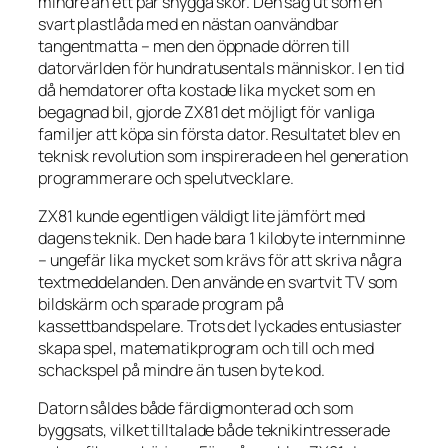
mindre än ett par snygga skor. Den såg ut som en
svart plastlåda med en nästan oanvändbar
tangentmatta – men den öppnade dörren till
datorvärlden för hundratusentals människor. I en tid
då hemdatorer ofta kostade lika mycket som en
begagnad bil, gjorde ZX81 det möjligt för vanliga
familjer att köpa sin första dator. Resultatet blev en
teknisk revolution som inspirerade en hel generation
programmerare och spelutvecklare.
ZX81 kunde egentligen väldigt lite jämfört med
dagens teknik. Den hade bara 1 kilobyte internminne
– ungefär lika mycket som krävs för att skriva några
textmeddelanden. Den använde en svartvit TV som
bildskärm och sparade program på
kassettbandspelare. Trots det lyckades entusiaster
skapa spel, matematikprogram och till och med
schackspel på mindre än tusen byte kod.
Datorn såldes både färdigmonterad och som
byggsats, vilket tilltalade både teknikintresserade