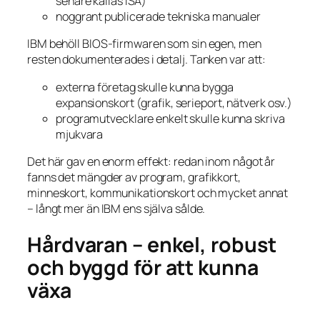
senare kallas ISA)
noggrant publicerade tekniska manualer
IBM behöll BIOS-firmwaren som sin egen, men
resten dokumenterades i detalj. Tanken var att:
externa företag skulle kunna bygga
expansionskort (grafik, serieport, nätverk osv.)
programutvecklare enkelt skulle kunna skriva
mjukvara
Det här gav en enorm effekt: redan inom något år
fanns det mängder av program, grafikkort,
minneskort, kommunikationskort och mycket annat
– långt mer än IBM ens själva sålde.
Hårdvaran – enkel, robust
och byggd för att kunna
växa