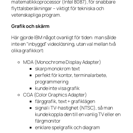
matematikkop­rocessor (Intel 8087), för snabbare
flyttalsberäkningar – viktigt för tekniska och
vetenskapliga program.
Grafik och skärm
Här gjorde IBM något ovanligt för tiden: man sålde
inte en “inbyggd” videolösning, utan val mellan två
olika grafikkort:
MDA (Monochrome Display Adapter)
skarp monokrom text
perfekt för kontor, terminalarbete,
programmering
kunde inte visa grafik
CGA (Color Graphics Adapter)
färggrafik, text + grafiklägen
signal i TV-hastighet (NTSC), så man
kunde koppla den till en vanlig TV eller en
färgmonitor
enklare spelgrafik och diagram