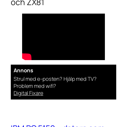
och ZX81
Annons
Strul med e-posten? Hjälp med TV?
Problem med wifi?
Digital Fixare