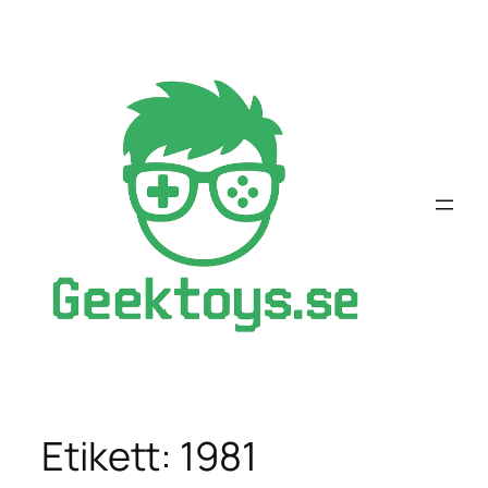
Hoppa
till
innehåll
Etikett:
1981