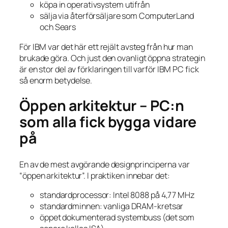
köpa in operativsystem utifrån
sälja via återförsäljare som ComputerLand
och Sears
För IBM var det här ett rejält avsteg från hur man
brukade göra. Och just den ovanligt öppna strategin
är en stor del av förklaringen till varför IBM PC fick
så enorm betydelse.
Öppen arkitektur – PC:n
som alla fick bygga vidare
på
En av de mest avgörande designprinciperna var
“öppen arkitektur”. I praktiken innebar det:
standardprocessor: Intel 8088 på 4,77 MHz
standardminnen: vanliga DRAM-kretsar
öppet dokumenterad systembuss (det som