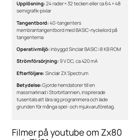
Upplösning:
24 rader × 32 tecken eller ca 64 × 48
semigrafik-pixlar
Tangentbord:
40-tangenters
membrantangentbord med BASIC-nyckelord på
tangenterna
Operativmiljö:
Inbyggd Sinclair BASIC i 8 KB ROM
Strömförsörjning:
9 V DC, ca 420 mA
Efterföljare:
Sinclair ZX Spectrum
Betydelse:
Gjorde hemdatorer till en
massmarknad i Storbritannien, inspirerade
tusentals att lära sig programmera och lade
grunden för många spel- och mjukvaruföretag.
Filmer på youtube om Zx80