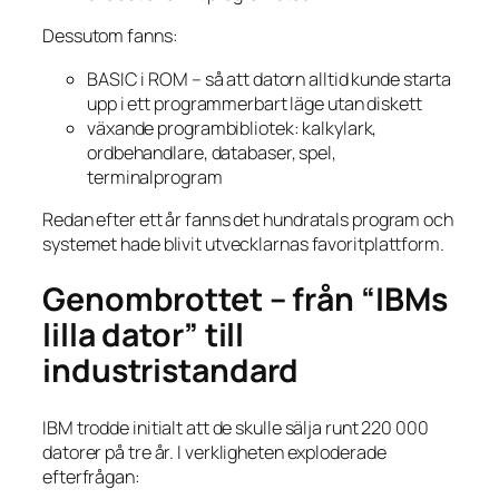
Dessutom fanns:
BASIC i ROM – så att datorn alltid kunde starta
upp i ett programmerbart läge utan diskett
växande programbibliotek: kalkylark,
ordbehandlare, databaser, spel,
terminalprogram
Redan efter ett år fanns det hundratals program och
systemet hade blivit utvecklarnas favoritplattform.
Genombrottet – från “IBMs
lilla dator” till
industristandard
IBM trodde initialt att de skulle sälja runt 220 000
datorer på tre år. I verkligheten exploderade
efterfrågan: