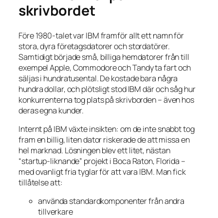
skrivbordet
Före 1980-talet var IBM framför allt ett namn för
stora, dyra företagsdatorer och stordatörer.
Samtidigt började små, billiga hemdatorer från till
exempel Apple, Commodore och Tandy ta fart och
säljas i hundratusental. De kostade bara några
hundra dollar, och plötsligt stod IBM där och såg hur
konkurrenterna tog plats på skrivborden – även hos
deras egna kunder.
Internt på IBM växte insikten: om de inte snabbt tog
fram en billig, liten dator riskerade de att missa en
hel marknad. Lösningen blev ett litet, nästan
“startup-liknande” projekt i Boca Raton, Florida –
med ovanligt fria tyglar för att vara IBM. Man fick
tillåtelse att:
använda standardkomponenter från andra
tillverkare