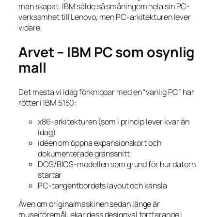
man skapat. IBM sålde så småningom hela sin PC-
verksamhet till Lenovo, men PC-arkitekturen lever
vidare.
Arvet – IBM PC som osynlig
mall
Det mesta vi idag förknippar med en “vanlig PC” har
rötter i IBM 5150:
x86-arkitekturen (som i princip lever kvar än
idag)
idéen om öppna expansionskort och
dokumenterade gränssnitt
DOS/BIOS-modellen som grund för hur datorn
startar
PC-tangentbordets layout och känsla
Även om originalmaskinen sedan länge är
museiföremål, ekar dess designval fortfarande i