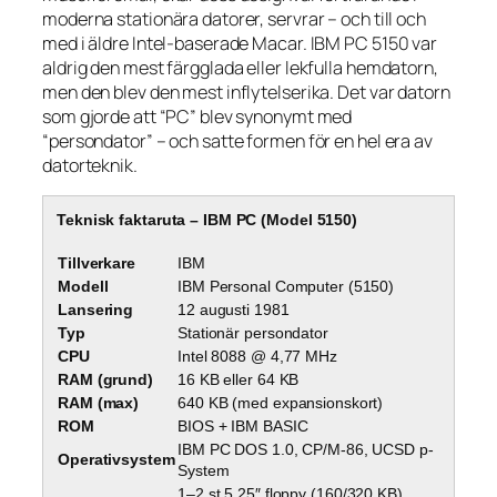
moderna stationära datorer, servrar – och till och
med i äldre Intel-baserade Macar. IBM PC 5150 var
aldrig den mest färgglada eller lekfulla hemdatorn,
men den blev den mest inflytelserika. Det var datorn
som gjorde att “PC” blev synonymt med
“persondator” – och satte formen för en hel era av
datorteknik.
Teknisk faktaruta – IBM PC (Model 5150)
Tillverkare
IBM
Modell
IBM Personal Computer (5150)
Lansering
12 augusti 1981
Typ
Stationär persondator
CPU
Intel 8088 @ 4,77 MHz
RAM (grund)
16 KB eller 64 KB
RAM (max)
640 KB (med expansionskort)
ROM
BIOS + IBM BASIC
IBM PC DOS 1.0, CP/M-86, UCSD p-
Operativsystem
System
1–2 st 5,25″ floppy (160/320 KB),