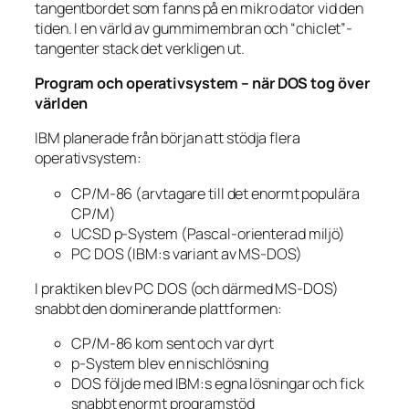
tangentbordet som fanns på en mikro­ dator vid den
tiden. I en värld av gummimembran och “chiclet”-
tangenter stack det verkligen ut.
Program och operativsystem – när DOS tog över
världen
IBM planerade från början att stödja flera
operativsystem:
CP/M-86 (arvtagare till det enormt populära
CP/M)
UCSD p-System (Pascal-orienterad miljö)
PC DOS (IBM:s variant av MS-DOS)
I praktiken blev PC DOS (och därmed MS-DOS)
snabbt den dominerande plattformen:
CP/M-86 kom sent och var dyrt
p-System blev en nischlösning
DOS följde med IBM:s egna lösningar och fick
snabbt enormt programstöd