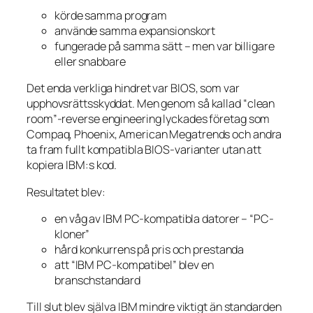
körde samma program
använde samma expansionskort
fungerade på samma sätt – men var billigare
eller snabbare
Det enda verkliga hindret var BIOS, som var
upphovsrättsskyddat. Men genom så kallad “clean
room”-reverse engineering lyckades företag som
Compaq, Phoenix, American Megatrends och andra
ta fram fullt kompatibla BIOS-varianter utan att
kopiera IBM:s kod.
Resultatet blev:
en våg av IBM PC-kompatibla datorer – “PC-
kloner”
hård konkurrens på pris och prestanda
att “IBM PC-kompatibel” blev en
branschstandard
Till slut blev själva IBM mindre viktigt än standarden