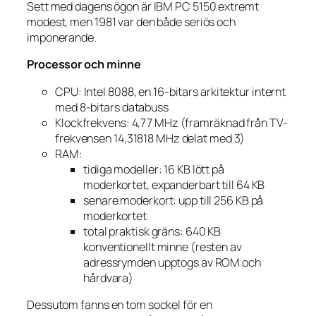
Sett med dagens ögon är IBM PC 5150 extremt
modest, men 1981 var den både seriös och
imponerande.
Processor och minne
CPU: Intel 8088, en 16-bitars arkitektur internt
med 8-bitars databuss
Klockfrekvens: 4,77 MHz (framräknad från TV-
frekvensen 14,31818 MHz delat med 3)
RAM:
tidiga modeller: 16 KB lött på
moderkortet, expanderbart till 64 KB
senare moderkort: upp till 256 KB på
moderkortet
total praktisk gräns: 640 KB
konventionellt minne (resten av
adressrymden upptogs av ROM och
hårdvara)
Dessutom fanns en tom sockel för en