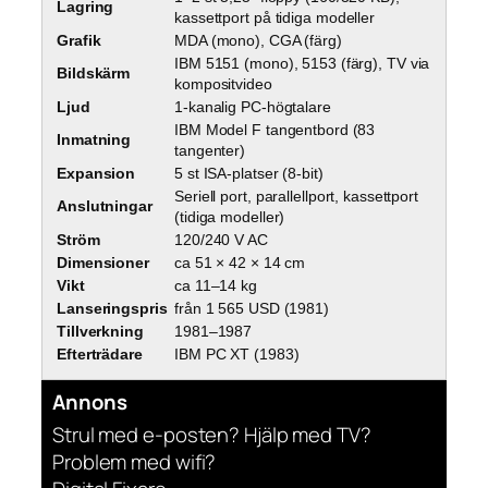
Lagring
kassettport på tidiga modeller
Grafik
MDA (mono), CGA (färg)
IBM 5151 (mono), 5153 (färg), TV via
Bildskärm
kompositvideo
Ljud
1-kanalig PC-högtalare
IBM Model F tangentbord (83
Inmatning
tangenter)
Expansion
5 st ISA-platser (8-bit)
Seriell port, parallellport, kassettport
Anslutningar
(tidiga modeller)
Ström
120/240 V AC
Dimensioner
ca 51 × 42 × 14 cm
Vikt
ca 11–14 kg
Lanseringspris
från 1 565 USD (1981)
Tillverkning
1981–1987
Efterträdare
IBM PC XT (1983)
Annons
Strul med e-posten? Hjälp med TV?
Problem med wifi?