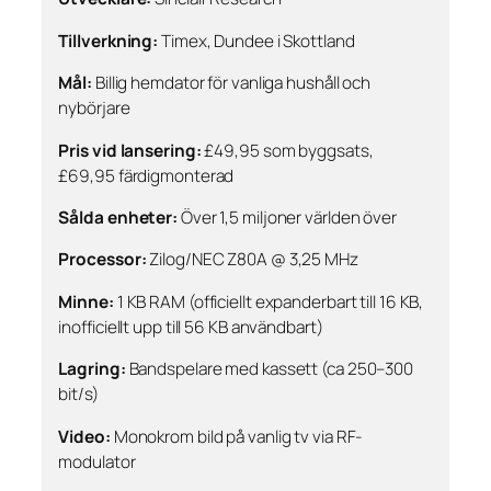
Tillverkning:
Timex, Dundee i Skottland
Mål:
Billig hemdator för vanliga hushåll och
nybörjare
Pris vid lansering:
£49,95 som byggsats,
£69,95 färdigmonterad
Sålda enheter:
Över 1,5 miljoner världen över
Processor:
Zilog/NEC Z80A @ 3,25 MHz
Minne:
1 KB RAM (officiellt expanderbart till 16 KB,
inofficiellt upp till 56 KB användbart)
Lagring:
Bandspelare med kassett (ca 250–300
bit/s)
Video:
Monokrom bild på vanlig tv via RF-
modulator