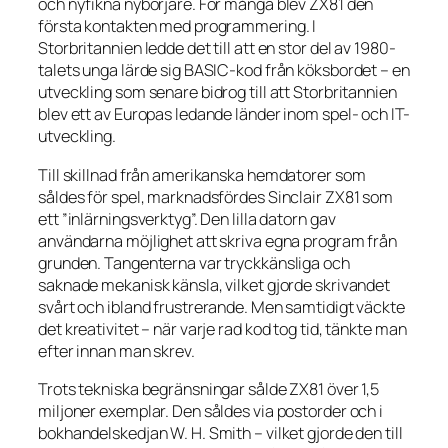
och nyfikna nybörjare. För många blev ZX81 den
första kontakten med programmering. I
Storbritannien ledde det till att en stor del av 1980-
talets unga lärde sig BASIC-kod från köksbordet – en
utveckling som senare bidrog till att Storbritannien
blev ett av Europas ledande länder inom spel- och IT-
utveckling.
Till skillnad från amerikanska hemdatorer som
såldes för spel, marknadsfördes Sinclair ZX81 som
ett ”inlärningsverktyg”. Den lilla datorn gav
användarna möjlighet att skriva egna program från
grunden. Tangenterna var tryckkänsliga och
saknade mekanisk känsla, vilket gjorde skrivandet
svårt och ibland frustrerande. Men samtidigt väckte
det kreativitet – när varje rad kod tog tid, tänkte man
efter innan man skrev.
Trots tekniska begränsningar sålde ZX81 över 1,5
miljoner exemplar. Den såldes via postorder och i
bokhandelskedjan W. H. Smith – vilket gjorde den till