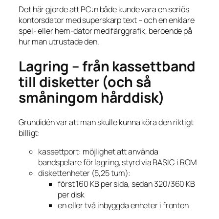
Det här gjorde att PC:n både kunde vara en seriös
kontorsdator med superskarp text – och en enklare
spel- eller hem-dator med färggrafik, beroende på
hur man utrustade den.
Lagring – från kassettband
till disketter (och så
småningom hårddisk)
Grundidén var att man skulle kunna köra den riktigt
billigt:
kassettport: möjlighet att använda
bandspelare för lagring, styrd via BASIC i ROM
diskettenheter (5,25 tum):
först 160 KB per sida, sedan 320/360 KB
per disk
en eller två inbyggda enheter i fronten