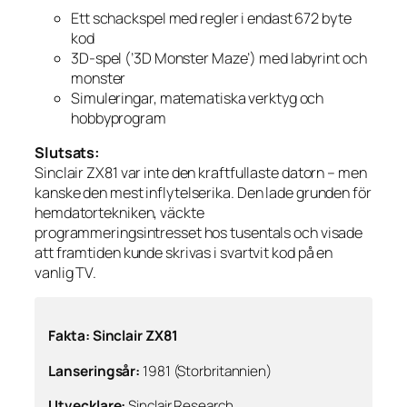
Ett schackspel med regler i endast 672 byte
kod
3D-spel (’3D Monster Maze’) med labyrint och
monster
Simuleringar, matematiska verktyg och
hobbyprogram
Slutsats:
Sinclair ZX81 var inte den kraftfullaste datorn – men
kanske den mest inflytelserika. Den lade grunden för
hemdatortekniken, väckte
programmeringsintresset hos tusentals och visade
att framtiden kunde skrivas i svartvit kod på en
vanlig TV.
Fakta: Sinclair ZX81
Lanseringsår:
1981 (Storbritannien)
Utvecklare:
Sinclair Research