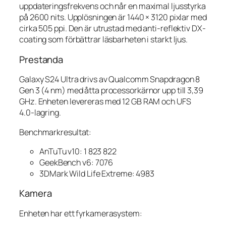
uppdateringsfrekvens och når en maximal ljusstyrka
på 2600 nits. Upplösningen är 1440 × 3120 pixlar med
cirka 505 ppi. Den är utrustad med anti-reflektiv DX-
coating som förbättrar läsbarheten i starkt ljus.
Prestanda
Galaxy S24 Ultra drivs av Qualcomm Snapdragon 8
Gen 3 (4 nm) med åtta processorkärnor upp till 3,39
GHz. Enheten levereras med 12 GB RAM och UFS
4.0-lagring.
Benchmarkresultat:
AnTuTu v10: 1 823 822
GeekBench v6: 7076
3DMark Wild Life Extreme: 4983
Kamera
Enheten har ett fyrkamerasystem: