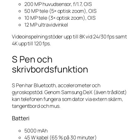
200 MP huvudsensor, f/1.7, OIS
50 MP tele (5× optisk zoom), OIS
10 MP tele (3× optisk zoom), OIS
12 MP ultravidvinkel
Videoinspelning stöder upp till 8K vid 24/30 fps samt
4K upp till 120 fps.
S Pen och
skrivbordsfunktion
S Pen har Bluetooth, accelerometer och
gyroskopstöd. Genom Samsung DeX (även trådlöst)
kan telefonen fungera som dator via extern skärm,
tangentbord och mus.
Batteri
5000 mAh
45 W kabel (65 % på 30 minuter)