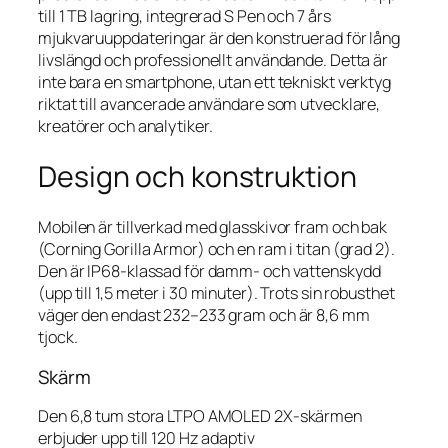
till 1 TB lagring, integrerad S Pen och 7 års
mjukvaruuppdateringar är den konstruerad för lång
livslängd och professionellt användande. Detta är
inte bara en smartphone, utan ett tekniskt verktyg
riktat till avancerade användare som utvecklare,
kreatörer och analytiker.
Design och konstruktion
Mobilen är tillverkad med glasskivor fram och bak
(Corning Gorilla Armor) och en ram i titan (grad 2).
Den är IP68-klassad för damm- och vattenskydd
(upp till 1,5 meter i 30 minuter). Trots sin robusthet
väger den endast 232–233 gram och är 8,6 mm
tjock.
Skärm
Den 6,8 tum stora LTPO AMOLED 2X-skärmen
erbjuder upp till 120 Hz adaptiv