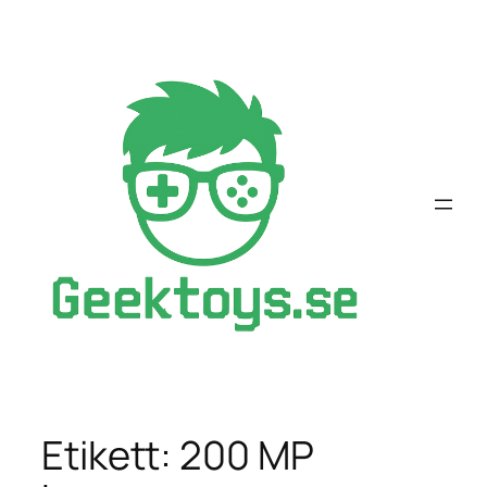
Hoppa
till
innehåll
Etikett:
200 MP