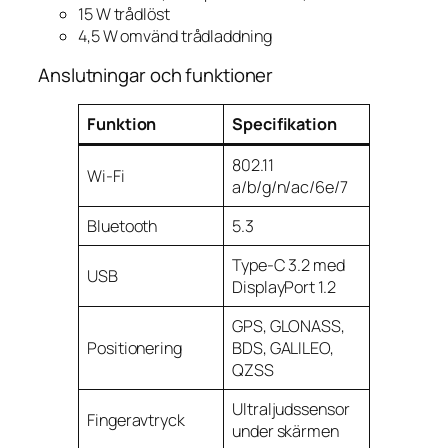
15 W trådlöst
4,5 W omvänd trådladdning
Anslutningar och funktioner
Funktion
Specifikation
802.11
Wi-Fi
a/b/g/n/ac/6e/7
Bluetooth
5.3
Type-C 3.2 med
USB
DisplayPort 1.2
GPS, GLONASS,
Positionering
BDS, GALILEO,
QZSS
Ultraljudssensor
Fingeravtryck
under skärmen