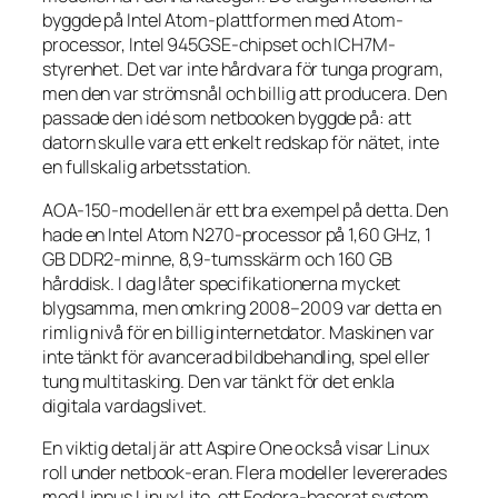
byggde på Intel Atom-plattformen med Atom-
processor, Intel 945GSE-chipset och ICH7M-
styrenhet. Det var inte hårdvara för tunga program,
men den var strömsnål och billig att producera. Den
passade den idé som netbooken byggde på: att
datorn skulle vara ett enkelt redskap för nätet, inte
en fullskalig arbetsstation.
AOA-150-modellen är ett bra exempel på detta. Den
hade en Intel Atom N270-processor på 1,60 GHz, 1
GB DDR2-minne, 8,9-tumsskärm och 160 GB
hårddisk. I dag låter specifikationerna mycket
blygsamma, men omkring 2008–2009 var detta en
rimlig nivå för en billig internetdator. Maskinen var
inte tänkt för avancerad bildbehandling, spel eller
tung multitasking. Den var tänkt för det enkla
digitala vardagslivet.
En viktig detalj är att Aspire One också visar Linux
roll under netbook-eran. Flera modeller levererades
med Linpus Linux Lite, ett Fedora-baserat system