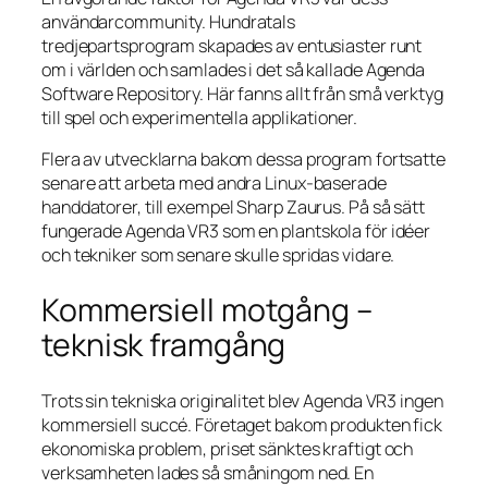
användarcommunity. Hundratals
tredjepartsprogram skapades av entusiaster runt
om i världen och samlades i det så kallade Agenda
Software Repository. Här fanns allt från små verktyg
till spel och experimentella applikationer.
Flera av utvecklarna bakom dessa program fortsatte
senare att arbeta med andra Linux‑baserade
handdatorer, till exempel Sharp Zaurus. På så sätt
fungerade Agenda VR3 som en plantskola för idéer
och tekniker som senare skulle spridas vidare.
Kommersiell motgång –
teknisk framgång
Trots sin tekniska originalitet blev Agenda VR3 ingen
kommersiell succé. Företaget bakom produkten fick
ekonomiska problem, priset sänktes kraftigt och
verksamheten lades så småningom ned. En