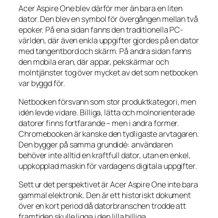
Acer Aspire One blev därför mer än bara en liten
dator. Den blev en symbol för övergången mellan två
epoker. På ena sidan fanns den traditionella PC-
världen, där även enkla uppgifter gjordes på en dator
med tangentbord och skärm. På andra sidan fanns
den mobila eran, där appar, pekskärmar och
molntjänster tog över mycket av det som netbooken
var byggd för.
Netbooken försvann som stor produktkategori, men
idén levde vidare. Billiga, lätta och molnorienterade
datorer finns fortfarande – men i andra former.
Chromebooken är kanske den tydligaste arvtagaren.
Den bygger på samma grundidé: användaren
behöver inte alltid en kraftfull dator, utan en enkel,
uppkopplad maskin för vardagens digitala uppgifter.
Sett ur det perspektivet är Acer Aspire One inte bara
gammal elektronik. Den är ett historiskt dokument
över en kort period då datorbranschen trodde att
framtiden skulle ligga i den lilla billiga