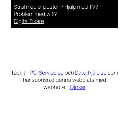
Strul med e-posten? Hjälp med TV?
Problem med wifi?
Digital Fixare
Tack till
PC-Service.se
och
Datorhjälp.se
som
har sponsrad denna webplats med
webhotell.
Länkar