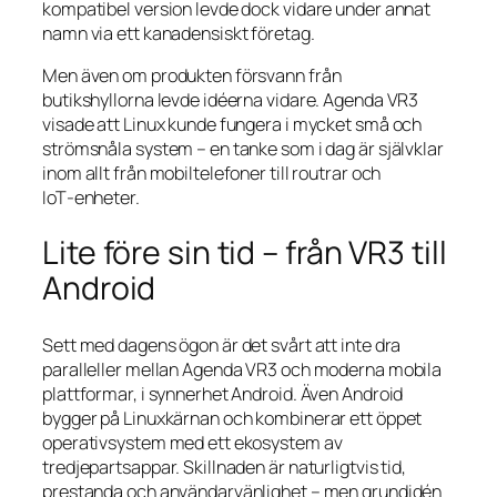
kompatibel version levde dock vidare under annat
namn via ett kanadensiskt företag.
Men även om produkten försvann från
butikshyllorna levde idéerna vidare. Agenda VR3
visade att Linux kunde fungera i mycket små och
strömsnåla system – en tanke som i dag är självklar
inom allt från mobiltelefoner till routrar och
IoT‑enheter.
Lite före sin tid – från VR3 till
Android
Sett med dagens ögon är det svårt att inte dra
paralleller mellan Agenda VR3 och moderna mobila
plattformar, i synnerhet Android. Även Android
bygger på Linuxkärnan och kombinerar ett öppet
operativsystem med ett ekosystem av
tredjepartsappar. Skillnaden är naturligtvis tid,
prestanda och användarvänlighet – men grundidén