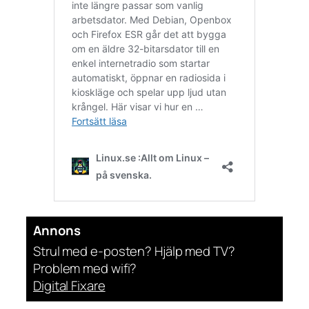
Annons
Strul med e-posten? Hjälp med TV?
Problem med wifi?
Digital Fixare