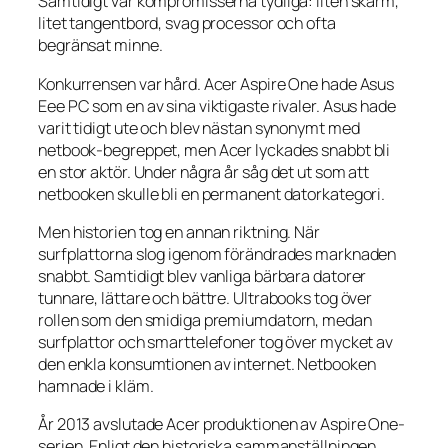
Samtidigt var kompromisserna tydliga: liten skärm,
litet tangentbord, svag processor och ofta
begränsat minne.
Konkurrensen var hård. Acer Aspire One hade Asus
Eee PC som en av sina viktigaste rivaler. Asus hade
varit tidigt ute och blev nästan synonymt med
netbook-begreppet, men Acer lyckades snabbt bli
en stor aktör. Under några år såg det ut som att
netbooken skulle bli en permanent datorkategori.
Men historien tog en annan riktning. När
surfplattorna slog igenom förändrades marknaden
snabbt. Samtidigt blev vanliga bärbara datorer
tunnare, lättare och bättre. Ultrabooks tog över
rollen som den smidiga premiumdatorn, medan
surfplattor och smarttelefoner tog över mycket av
den enkla konsumtionen av internet. Netbooken
hamnade i kläm.
År 2013 avslutade Acer produktionen av Aspire One-
serien. Enligt den historiska sammanställningen