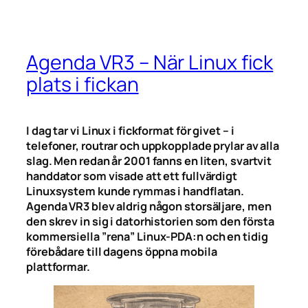
Agenda VR3 – När Linux fick
plats i fickan
I dag tar vi Linux i fickformat för givet – i
telefoner, routrar och uppkopplade prylar av alla
slag. Men redan år 2001 fanns en liten, svartvit
handdator som visade att ett fullvärdigt
Linuxsystem kunde rymmas i handflatan.
Agenda VR3 blev aldrig någon storsäljare, men
den skrev in sig i datorhistorien som den första
kommersiella ”rena” Linux-PDA:n och en tidig
förebådare till dagens öppna mobila
plattformar.