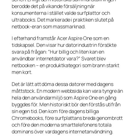
berodde det på vikande försäljning när
konsumenterna i stället valde surfplattor och
ultrabooks. Det markerade i praktiken slutet på
netbook-eran som massmarknad.
I efterhand framstår Acer Aspire One som en
tidskapsel. Den visar hur datorindustrin försökte
svara på frågan: “Hur billig och liten kan en
användbar internetdator vara?” Svaret blev
netbooken – en produktkategori som brann starkt
men kort.
Det är lätt att döma dessa datorer med dagens
måttstock. En modern webbsida kan vara tyngre än
hela den användarmiljö som Aspire One en gång
byggdes för. Men historiskt bör den förstås utifrån
sin egen tid. Den kom före dagens billiga
Chromebooks, före surfplattans breda genombrott
och före den moderna smarttelefonens totala
dominans över vardagens internetanvändning.