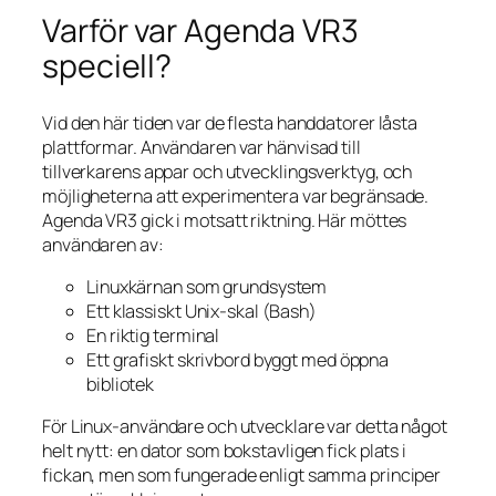
Varför var Agenda VR3
speciell?
Vid den här tiden var de flesta handdatorer låsta
plattformar. Användaren var hänvisad till
tillverkarens appar och utvecklingsverktyg, och
möjligheterna att experimentera var begränsade.
Agenda VR3 gick i motsatt riktning. Här möttes
användaren av:
Linuxkärnan som grundsystem
Ett klassiskt Unix‑skal (Bash)
En riktig terminal
Ett grafiskt skrivbord byggt med öppna
bibliotek
För Linux‑användare och utvecklare var detta något
helt nytt: en dator som bokstavligen fick plats i
fickan, men som fungerade enligt samma principer