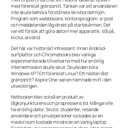
med förenklat gränssnitt. Tanken var att användaren
inte skulle behöva förstå hela skrivbordsmiljön.
Program som webbläsare, kontorsprogram, e-post
och meddelanden låg direkt på startskärmen. Det
var ett försök att göra datorn mer apparatlik: slå på,
klicka, använd.
Det här var historiskt intressant. Innan Android-
surfplattor och Chromebooks blev vanliga
experimenterade tillverkarna med hur en billig
internetmaskin skulle se ut. Skulle den köra
Windows XP? Ett förenklat Linux? Ett nästan låst
gränssnitt? Aspire One-serien hamnade mitt i den
utvecklingen.
Netbooken blev också en produkt av
lågkonjunkturens och prispressens tid. Många ville
ha en billig dator. Skolor, studenter, resande
användare och privatpersoner lockades av en
maskin som kostade mindre än en vanlig laptop.