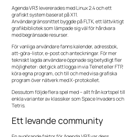
Agenda VR3 levererades med Linux 2.4 och ett
grafiskt system baserat på X11.
Användargränssnittet byggde på FLTK, ett lättviktigt
grafikbibliotek som lämpade sig väl för hårdvara
med begränsade resurser.
För vanliga användare fanns kalender, adressbok,
att‑göra‑listor, e‑post och anteckningar. För mer
tekniskt lagda användare öppnade sig betydligt fler
möjligheter: det gick att logga in via Telnet eller FTP,
köra egna program, och till och med visa grafiska
program över nätverk med X‑protokollet.
Dessutom följde flera spel med – allt från kortspel till
enkla varianter av klassiker som Space Invaders och
Tetris.
Ett levande community
En avgörande faktor för Agenda VR3 var dess