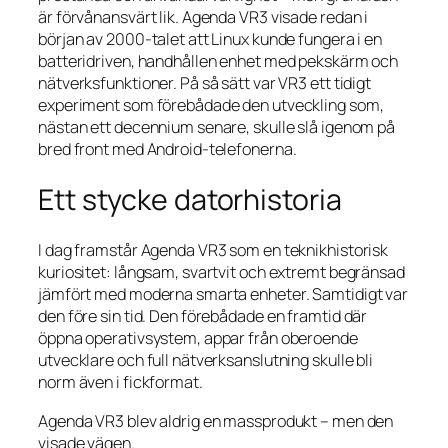
är förvånansvärt lik. Agenda VR3 visade redan i
början av 2000‑talet att Linux kunde fungera i en
batteridriven, handhållen enhet med pekskärm och
nätverksfunktioner. På så sätt var VR3 ett tidigt
experiment som förebådade den utveckling som,
nästan ett decennium senare, skulle slå igenom på
bred front med Android‑telefonerna.
Ett stycke datorhistoria
I dag framstår Agenda VR3 som en teknikhistorisk
kuriositet: långsam, svartvit och extremt begränsad
jämfört med moderna smarta enheter. Samtidigt var
den före sin tid. Den förebådade en framtid där
öppna operativsystem, appar från oberoende
utvecklare och full nätverksanslutning skulle bli
norm även i fickformat.
Agenda VR3 blev aldrig en massprodukt – men den
visade vägen.