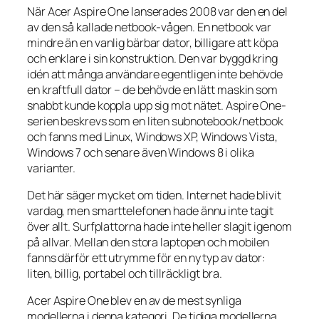
När Acer Aspire One lanserades 2008 var den en del
av den så kallade netbook-vågen. En netbook var
mindre än en vanlig bärbar dator, billigare att köpa
och enklare i sin konstruktion. Den var byggd kring
idén att många användare egentligen inte behövde
en kraftfull dator – de behövde en lätt maskin som
snabbt kunde koppla upp sig mot nätet. Aspire One-
serien beskrevs som en liten subnotebook/netbook
och fanns med Linux, Windows XP, Windows Vista,
Windows 7 och senare även Windows 8 i olika
varianter.
Det här säger mycket om tiden. Internet hade blivit
vardag, men smarttelefonen hade ännu inte tagit
över allt. Surfplattorna hade inte heller slagit igenom
på allvar. Mellan den stora laptopen och mobilen
fanns därför ett utrymme för en ny typ av dator:
liten, billig, portabel och tillräckligt bra.
Acer Aspire One blev en av de mest synliga
modellerna i denna kategori. De tidiga modellerna