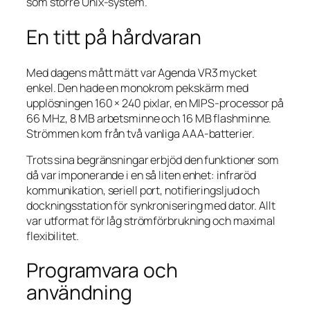
som större Unix‑system.
En titt på hårdvaran
Med dagens mått mätt var Agenda VR3 mycket
enkel. Den hade en monokrom pekskärm med
upplösningen 160 × 240 pixlar, en MIPS‑processor på
66 MHz, 8 MB arbetsminne och 16 MB flashminne.
Strömmen kom från två vanliga AAA‑batterier.
Trots sina begränsningar erbjöd den funktioner som
då var imponerande i en så liten enhet: infraröd
kommunikation, seriell port, notifieringsljud och
dockningsstation för synkronisering med dator. Allt
var utformat för låg strömförbrukning och maximal
flexibilitet.
Programvara och
användning