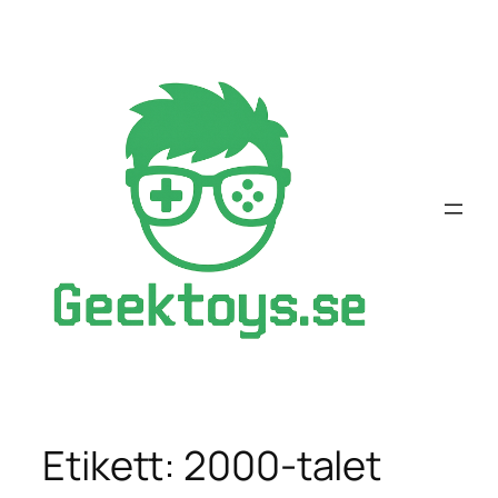
Hoppa
till
innehåll
Etikett:
2000-talet