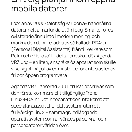
mobila datorer
I början av 2000‑talet såg världen av handhållna
datorer helt annorlunda ut än i dag. Smartphones
existerade ännu inte i modern mening, och
marknaden dominerades av så kallade PDA:er
(Personal Digital Assistants) från tillverkare som
Palm och Microsoft. I detta landskap dök Agenda
VR3 upp – en liten, anspråkslös apparat som skulle
visa sig bli något av en milstolpe för entusiaster av
fri och öppen programvara.
Agenda VR3, lanserad 2001, brukar beskrivas som
den första kommersiellt tillgängliga ”rena
Linux‑PDA:n”. Det innebar att den inte körde ett
specialanpassat eller dolt system, utan ett
fullvärdigt Linux – samma grundläggande
operativsystem som användes på servrar och
persondatorer världen över.