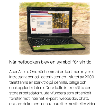
När netbooken blev en symbol för sin tid
Acer Aspire One hör hemma i en kort men mycket
intressant period i datorhistorien. I slutet av 2000-
talet fanns en stark tro på den lilla, billiga och
uppkopplade datorn. Den skulle inte ersätta den
stora arbetsdatorn, utan fungera som ett enkelt
fönster mot internet: e-post, webbsidor, chatt,
enklare dokument och kanske lite musik eller video.