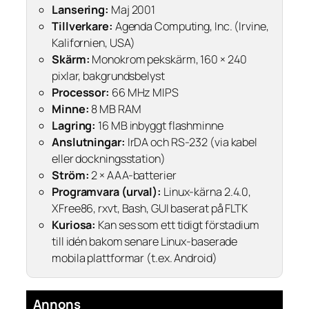
Lansering:
Maj 2001
Tillverkare:
Agenda Computing, Inc. (Irvine,
Kalifornien, USA)
Skärm:
Monokrom pekskärm, 160 × 240
pixlar, bakgrundsbelyst
Processor:
66 MHz MIPS
Minne:
8 MB RAM
Lagring:
16 MB inbyggt flashminne
Anslutningar:
IrDA och RS-232 (via kabel
eller dockningsstation)
Ström:
2 × AAA-batterier
Programvara (urval):
Linux-kärna 2.4.0,
XFree86, rxvt, Bash, GUI baserat på FLTK
Kuriosa:
Kan ses som ett tidigt förstadium
till idén bakom senare Linux-baserade
mobila plattformar (t.ex. Android)
Annons