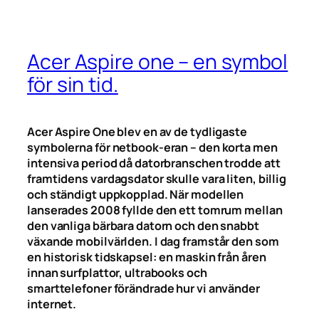
Acer Aspire one – en symbol
för sin tid.
Acer Aspire One blev en av de tydligaste
symbolerna för netbook-eran – den korta men
intensiva period då datorbranschen trodde att
framtidens vardagsdator skulle vara liten, billig
och ständigt uppkopplad. När modellen
lanserades 2008 fyllde den ett tomrum mellan
den vanliga bärbara datorn och den snabbt
växande mobilvärlden. I dag framstår den som
en historisk tidskapsel: en maskin från åren
innan surfplattor, ultrabooks och
smarttelefoner förändrade hur vi använder
internet.