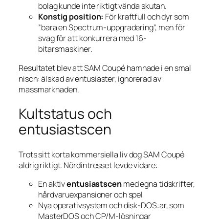
bolag kunde inte riktigt vända skutan.
Konstig position:
För kraftfull och dyr som
”bara en Spectrum-uppgradering”, men för
svag för att konkurrera med 16-
bitarsmaskiner.
Resultatet blev att SAM Coupé hamnade i en smal
nisch: älskad av entusiaster, ignorerad av
massmarknaden.
Kultstatus och
entusiastscen
Trots sitt korta kommersiella liv dog SAM Coupé
aldrig riktigt. Nördintresset levde vidare:
En aktiv
entusiastscen
med egna tidskrifter,
hårdvaru­expansioner och spel
Nya operativsystem och disk-DOS:ar, som
MasterDOS och CP/M-lösningar