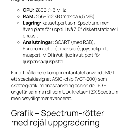
CPU:
Z80B @ 6 MHz
RAM:
256–512 KB (max ca 4,5 MB)
Lagring:
kassettport som Spectrum, men
även plats för upp till två 3,5″ diskettstationer i
chassit
Anslutningar:
SCART (med RGB),
Euroconnector (expansion), joystickport,
musport, MIDI in/ut, ljud in/ut, port för
ljuspenna/ljuspistol
För att hålla nere komponentantalet använde MGT
ett specialdesignat ASIC-chip (VGT-200) som
skötte grafik, minnesbankning och en del I/O –
ungefär samma roll som ULA-kretsen i ZX Spectrum,
men betydligt mer avancerat.
Grafik – Spectrum-rötter
med rejäl uppgradering