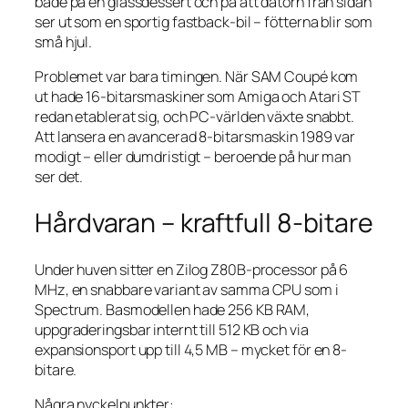
både på en glassdessert och på att datorn från sidan
ser ut som en sportig fastback-bil – fötterna blir som
små hjul.
Problemet var bara timingen. När SAM Coupé kom
ut hade 16-bitarsmaskiner som Amiga och Atari ST
redan etablerat sig, och PC-världen växte snabbt.
Att lansera en avancerad 8-bitarsmaskin 1989 var
modigt – eller dumdristigt – beroende på hur man
ser det.
Hårdvaran – kraftfull 8-bitare
Under huven sitter en Zilog Z80B-processor på 6
MHz, en snabbare variant av samma CPU som i
Spectrum. Basmodellen hade 256 KB RAM,
uppgraderingsbar internt till 512 KB och via
expansionsport upp till 4,5 MB – mycket för en 8-
bitare.
Några nyckelpunkter: