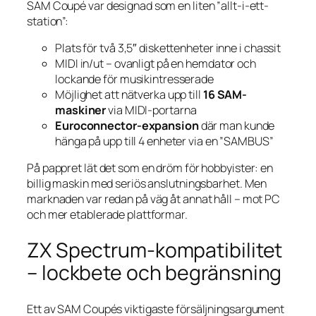
SAM Coupé var designad som en liten ”allt-i-ett-
station”:
Plats för två 3,5″ diskettenheter inne i chassit
MIDI in/ut – ovanligt på en hem­dator och
lockande för musikintresserade
Möjlighet att nätverka upp till
16 SAM-
maskiner
via MIDI-portarna
Euroconnector-expansion
där man kunde
hänga på upp till 4 enheter via en ”SAMBUS”
På pappret lät det som en dröm för hobbyister: en
billig maskin med seriös anslutningsbarhet. Men
marknaden var redan på väg åt annat håll – mot PC
och mer etablerade plattformar.
ZX Spectrum-kompatibilitet
– lockbete och begränsning
Ett av SAM Coupés viktigaste försäljningsargument