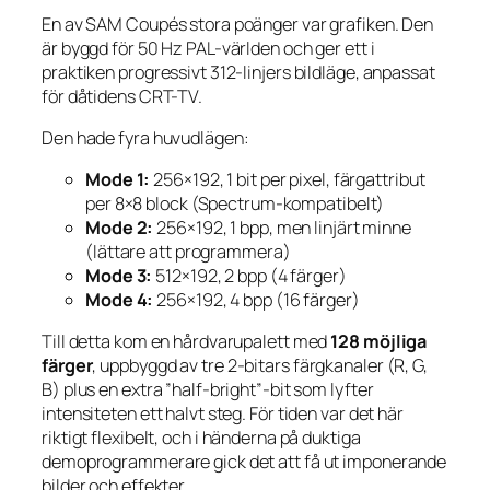
En av SAM Coupés stora poänger var grafiken. Den
är byggd för 50 Hz PAL-världen och ger ett i
praktiken progressivt 312-linjers bildläge, anpassat
för dåtidens CRT-TV.
Den hade fyra huvudlägen:
Mode 1:
256×192, 1 bit per pixel, färgattribut
per 8×8 block (Spectrum-kompatibelt)
Mode 2:
256×192, 1 bpp, men linjärt minne
(lättare att programmera)
Mode 3:
512×192, 2 bpp (4 färger)
Mode 4:
256×192, 4 bpp (16 färger)
Till detta kom en hårdvarupalett med
128 möjliga
färger
, uppbyggd av tre 2-bitars färgkanaler (R, G,
B) plus en extra ”half-bright”-bit som lyfter
intensiteten ett halvt steg. För tiden var det här
riktigt flexibelt, och i händerna på duktiga
demoprogrammerare gick det att få ut imponerande
bilder och effekter.