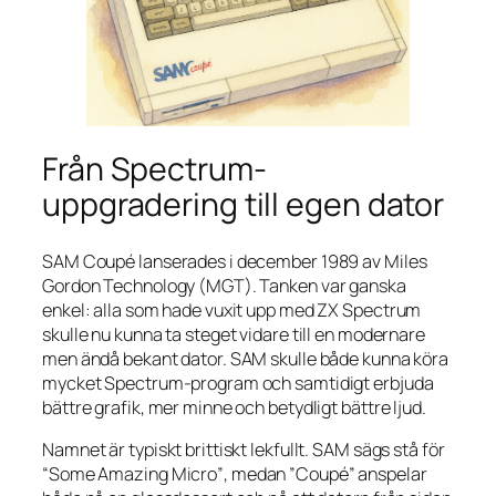
Från Spectrum-
uppgradering till egen dator
SAM Coupé lanserades i december 1989 av Miles
Gordon Technology (MGT). Tanken var ganska
enkel: alla som hade vuxit upp med ZX Spectrum
skulle nu kunna ta steget vidare till en modernare
men ändå bekant dator. SAM skulle både kunna köra
mycket Spectrum-program och samtidigt erbjuda
bättre grafik, mer minne och betydligt bättre ljud.
Namnet är typiskt brittiskt lekfullt. SAM sägs stå för
“Some Amazing Micro”
, medan ”Coupé” anspelar