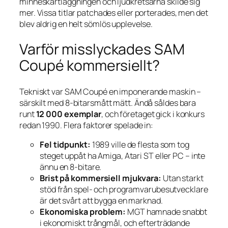
minneskartläggningen och ljudkretsarna skilde sig
mer. Vissa titlar patchades eller porterades, men det
blev aldrig en helt sömlös upplevelse.
Varför misslyckades SAM
Coupé kommersiellt?
Tekniskt var SAM Coupé en imponerande maskin –
särskilt med 8-bitarsmått mätt. Ändå såldes bara
runt
12 000 exemplar
, och företaget gick i konkurs
redan 1990. Flera faktorer spelade in:
Fel tidpunkt:
1989 ville de flesta som tog
steget uppåt ha Amiga, Atari ST eller PC – inte
ännu en 8-bitare.
Brist på kommersiell mjukvara:
Utan starkt
stöd från spel- och programvarube­sutvecklare
är det svårt att bygga en marknad.
Ekonomiska problem:
MGT hamnade snabbt
i ekonomiskt trångmål, och efterträdande