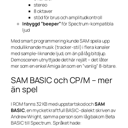
stereo
8 oktaver
stöd för brus och amplitudkontroll
Inbyggd ”beeper”
för Spectrum-kompatibla
ljud
Med smart programmering kunde SAM spela upp
modulliknande musik (tracker-stil) i flera kanaler
med sample-liknande ljud, om än på låg bitdjup.
Demoscenen utnyttjade det här rejält – det låter
mer som en enkel Amiga än som en ”vanlig” 8-bitare.
SAM BASIC och CP/M – mer
än spel
I ROM fanns 32 KB med uppstarts­kod och
SAM
BASIC
, en mycket kraftfull BASIC-dialekt skriven av
Andrew Wright, samma person som låg bakom Beta
BASIC till Spectrum. Språket hade: