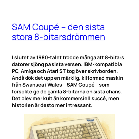
SAM Coupé – den sista
stora 8-bitarsdrömmen
I slutet av 1980-talet trodde många att 8-bitars
datorer sjöng på sista versen. IBM-kompatibla
PC, Amiga och Atari ST tog över skrivborden.
Ändå dök det upp en märklig, kilformad maskin
från Swansea i Wales – SAM Coupé – som
försökte ge de gamla 8-bitarna en sista chans.
Det blev mer kult än kommersiell succé, men
historien är desto mer intressant.