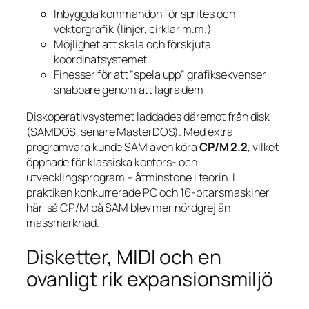
Inbyggda kommandon för sprites och
vektorgrafik (linjer, cirklar m.m.)
Möjlighet att skala och förskjuta
koordinatsystemet
Finesser för att ”spela upp” grafiksekvenser
snabbare genom att lagra dem
Diskoperativsystemet laddades däremot från disk
(SAMDOS, senare MasterDOS). Med extra
programvara kunde SAM även köra
CP/M 2.2
, vilket
öppnade för klassiska kontors- och
utvecklingsprogram – åtminstone i teorin. I
praktiken konkurrerade PC och 16-bitarsmaskiner
här, så CP/M på SAM blev mer nördgrej än
massmarknad.
Disketter, MIDI och en
ovanligt rik expansionsmiljö