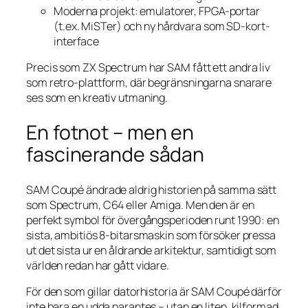
Moderna projekt: emulatorer, FPGA-portar
(t.ex. MiSTer) och ny hårdvara som SD-kort-
interface
Precis som ZX Spectrum har SAM fått ett andra liv
som retro-plattform, där begränsningarna snarare
ses som en kreativ utmaning.
En fotnot – men en
fascinerande sådan
SAM Coupé ändrade aldrig historien på samma sätt
som Spectrum, C64 eller Amiga. Men den är en
perfekt symbol för övergångsperioden runt 1990: en
sista, ambitiös 8-bitarsmaskin som försöker pressa
ut det sista ur en åldrande arkitektur, samtidigt som
världen redan har gått vidare.
För den som gillar datorhistoria är SAM Coupé därför
inte bara en udda parantes – utan en liten, kilformad