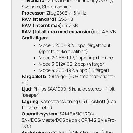
Tillverkare:
Miles Gordon Technology (MGT),
Swansea, Storbritannien
Processor:
Zilog Z80B @ 6 MHz
RAM (standard):
256 KB
RAM (internt max):
512 KB
RAM (totalt max med expansion):
ca 4,5 MB
Grafiklägen:
Mode 1: 256×192, 1 bpp, färgattribut
(Spectrum-kompatibelt)
Mode 2: 256×192, 1 bpp, linjärt minne
Mode 3: 512×192, 2 bpp (4 färger)
Mode 4: 256×192, 4 bpp (16 färger)
Färgpalett:
128 färger (RGB med ”half-bright”-
bit)
Ljud:
Philips SAA1099, 6 kanaler, stereo + 1-bit
”beeper”
Lagring:
Kassettanslutning & 3,5" diskett (upp
till två enheter)
Operativsystem:
SAM BASIC i ROM,
SAMDOS/MasterDOS på disk, CP/M 2.2 via Pro-
DOS
Anslutningar:
SCART (RGB & komposit), 64-