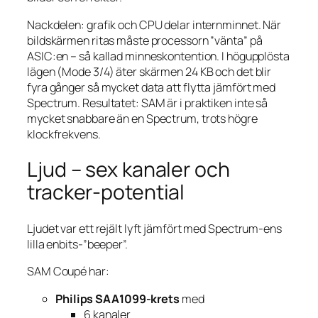
Nackdelen: grafik och CPU delar internminnet. När
bildskärmen ritas måste processorn ”vänta” på
ASIC:en – så kallad minneskontention. I högupplösta
lägen (Mode 3/4) äter skärmen 24 KB och det blir
fyra gånger så mycket data att flytta jämfört med
Spectrum. Resultatet: SAM är i praktiken inte så
mycket snabbare än en Spectrum, trots högre
klockfrekvens.
Ljud – sex kanaler och
tracker-potential
Ljudet var ett rejält lyft jämfört med Spectrum-ens
lilla enbits-”beeper”.
SAM Coupé har:
Philips SAA1099-krets
med
6 kanaler