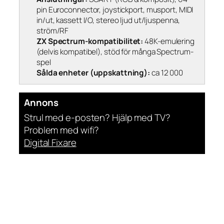
pin Euroconnector, joystickport, musport, MIDI
in/ut, kassett I/O, stereo ljud ut/ljuspenna,
ström/RF
ZX Spectrum-kompatibilitet:
48K-emulering
(delvis kompatibel), stöd för många Spectrum-
spel
Sålda enheter (uppskattning):
ca 12 000
Annons
Strul med e-posten? Hjälp med TV?
Problem med wifi?
Digital Fixare