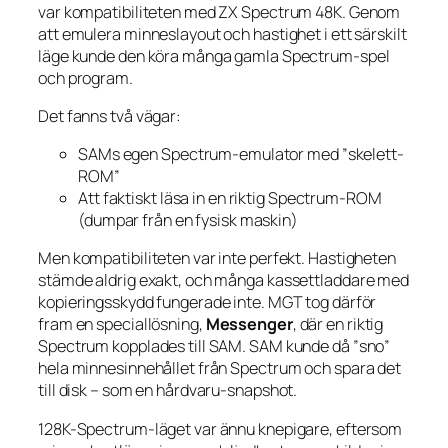
var kompatibiliteten med ZX Spectrum 48K. Genom
att emulera minneslayout och hastighet i ett särskilt
läge kunde den köra många gamla Spectrum-spel
och program.
Det fanns två vägar:
SAMs egen Spectrum-emulator med ”skelett-
ROM”
Att faktiskt läsa in en riktig Spectrum-ROM
(dumpar från en fysisk maskin)
Men kompatibiliteten var inte perfekt. Hastigheten
stämde aldrig exakt, och många kassettladdare med
kopieringsskydd fungerade inte. MGT tog därför
fram en speciallösning,
Messenger
, där en riktig
Spectrum kopplades till SAM. SAM kunde då ”sno”
hela minnesinnehållet från Spectrum och spara det
till disk – som en hårdvaru-snapshot.
128K-Spectrum-läget var ännu knepigare, eftersom