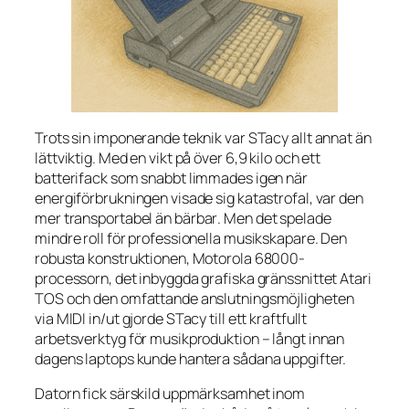
Trots sin imponerande teknik var STacy allt annat än
lättviktig. Med en vikt på över 6,9 kilo och ett
batterifack som snabbt limmades igen när
energiförbrukningen visade sig katastrofal, var den
mer
transportabel
än
bärbar
. Men det spelade
mindre roll för professionella musikskapare. Den
robusta konstruktionen, Motorola 68000-
processorn, det inbyggda grafiska gränssnittet Atari
TOS och den omfattande anslutningsmöjligheten
via MIDI in/ut gjorde STacy till ett kraftfullt
arbetsverktyg för musikproduktion – långt innan
dagens laptops kunde hantera sådana uppgifter.
Datorn fick särskild uppmärksamhet inom