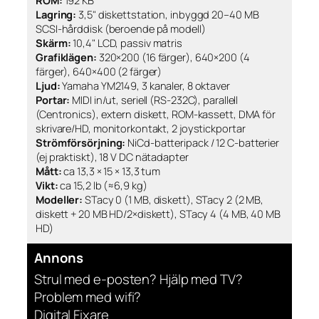
ROM:
192 KB
Lagring:
3,5" diskettstation, inbyggd 20–40 MB
SCSI-hårddisk (beroende på modell)
Skärm:
10,4" LCD, passiv matris
Grafiklägen:
320×200 (16 färger), 640×200 (4
färger), 640×400 (2 färger)
Ljud:
Yamaha YM2149, 3 kanaler, 8 oktaver
Portar:
MIDI in/ut, seriell (RS-232C), parallell
(Centronics), extern diskett, ROM-kassett, DMA för
skrivare/HD, monitorkontakt, 2 joystickportar
Strömförsörjning:
NiCd-batteripack / 12 C-batterier
(ej praktiskt), 18 V DC nätadapter
Mått:
ca 13,3 × 15 × 13,3 tum
Vikt:
ca 15,2 lb (≈6,9 kg)
Modeller:
STacy 0 (1 MB, diskett), STacy 2 (2 MB,
diskett + 20 MB HD/2×diskett), STacy 4 (4 MB, 40 MB
HD)
Annons
Strul med e-posten? Hjälp med TV?
Problem med wifi?
Digital Fixare