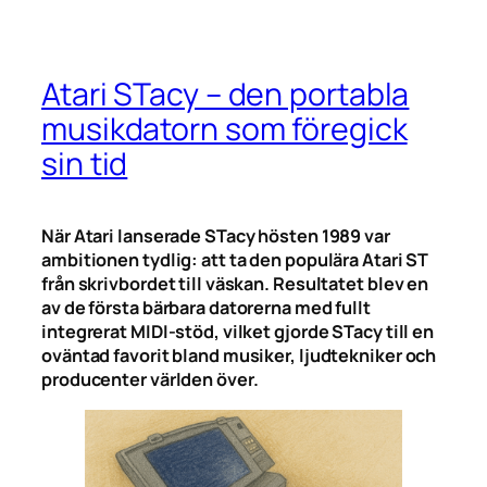
Atari STacy – den portabla
musikdatorn som föregick
sin tid
När Atari lanserade STacy hösten 1989 var
ambitionen tydlig: att ta den populära Atari ST
från skrivbordet till väskan. Resultatet blev en
av de första bärbara datorerna med fullt
integrerat MIDI-stöd, vilket gjorde STacy till en
oväntad favorit bland musiker, ljudtekniker och
producenter världen över.