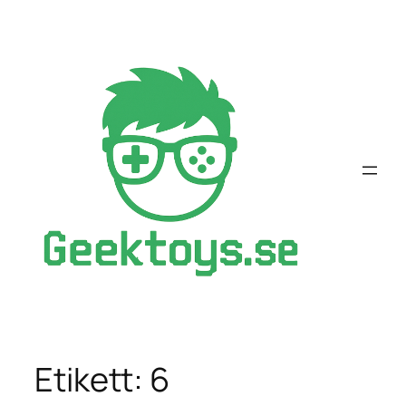
Hoppa
till
innehåll
Etikett:
6