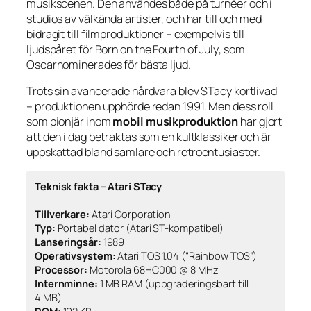
musikscenen. Den användes både på turnéer och i
studios av välkända artister, och har till och med
bidragit till filmproduktioner – exempelvis till
ljudspåret för
Born on the Fourth of July
, som
Oscarnominerades för bästa ljud.
Trots sin avancerade hårdvara blev STacy kortlivad
– produktionen upphörde redan 1991. Men dess roll
som pionjär inom
mobil musikproduktion
har gjort
att den i dag betraktas som en kultklassiker och är
uppskattad bland samlare och retroentusiaster.
Teknisk fakta – Atari STacy
Tillverkare:
Atari Corporation
Typ:
Portabel dator (Atari ST-kompatibel)
Lanseringsår:
1989
Operativsystem:
Atari TOS 1.04 (“Rainbow TOS”)
Processor:
Motorola 68HC000 @ 8 MHz
Internminne:
1 MB RAM (uppgraderingsbart till
4 MB)