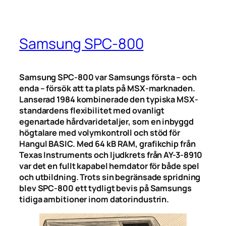
Samsung SPC-800
Samsung SPC-800 var Samsungs första – och
enda – försök att ta plats på MSX-marknaden.
Lanserad 1984 kombinerade den typiska MSX-
standardens flexibilitet med ovanligt
egenartade hårdvaridetaljer, som en inbyggd
högtalare med volymkontroll och stöd för
Hangul BASIC. Med 64 kB RAM, grafikchip från
Texas Instruments och ljudkrets från AY-3-8910
var det en fullt kapabel hemdator för både spel
och utbildning. Trots sin begränsade spridning
blev SPC-800 ett tydligt bevis på Samsungs
tidiga ambitioner inom datorindustrin.