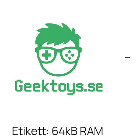
Hoppa
till
innehåll
Etikett:
64kB RAM