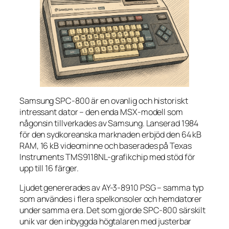
Samsung SPC-800 är en ovanlig och historiskt
intressant dator – den enda MSX-modell som
någonsin tillverkades av Samsung. Lanserad 1984
för den sydkoreanska marknaden erbjöd den 64 kB
RAM, 16 kB videominne och baserades på Texas
Instruments TMS9118NL-grafikchip med stöd för
upp till 16 färger.
Ljudet genererades av AY-3-8910 PSG – samma typ
som användes i flera spelkonsoler och hemdatorer
under samma era. Det som gjorde SPC-800 särskilt
unik var den inbyggda högtalaren med justerbar