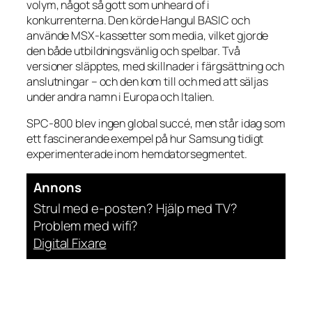
volym, något så gott som unheard of i
konkurrenterna. Den körde Hangul BASIC och
använde MSX-kassetter som media, vilket gjorde
den både utbildningsvänlig och spelbar. Två
versioner släpptes, med skillnader i färgsättning och
anslutningar – och den kom till och med att säljas
under andra namn i Europa och Italien.
SPC-800 blev ingen global succé, men står idag som
ett fascinerande exempel på hur Samsung tidigt
experimenterade inom hemdatorsegmentet.
Annons
Strul med e-posten? Hjälp med TV?
Problem med wifi?
Digital Fixare