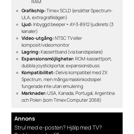
RAM
Grafikchip:
Timex SCLD (ersätter Spectrum-
ULA, extra grafiklägen)
Ljud:
Inbyggd beeper + AY-3-8912 ljudkrets (3
kanaler)
Video-utgång:
NTSC TV eller
komposit/videomonitor
Lagring:
Kassettband (via bandspelare)
Expansionsmöjligheter:
ROM-kassettport,
dubbla joystickportar, expansionsbuss
Kompatibilitet:
Delvis kompatibel med ZX
Spectrum, men många maskinkodsspel
fungerade inte utan emulering
Marknader:
USA, Kanada, Portugal, Argentina
och Polen (som Timex Computer 2068)
Annons
Strul med e-posten? Hjälp med TV?