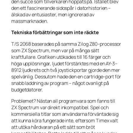
den succé som tillverkaren hoppats på. Istället blev
den ett fascinerande sidospår i datorhistorien –
älskad av entusiaster, men ignorerad av
massmarknaden.
Tekniska förbättringar som inte räckte
T/S 2068 baserades på samma Zilog Z80-processor
som ZX Spectrum, men var på många sätt
kraftfullare. Grafiken utökades till 16 färger och
höga upplösningar, ljudet förstärktes med en AY-3–
8912 ljudkrets och två joystickportar gjorde den mer
spelvänlig. Dessutom hade den en cartridge-port för
snabb laddning av program – något ovanligt på
budgetdatorer.
Problemet? Nästan all programvara som fanns till
ZX Spectrum var direkt inkompatibel. Spel och
kommersiella titlar som användarna förväntade sig
att kunna köra fungerade inte, eftersom Timex valt
att utöka hårdvaran på ett sätt som bröt