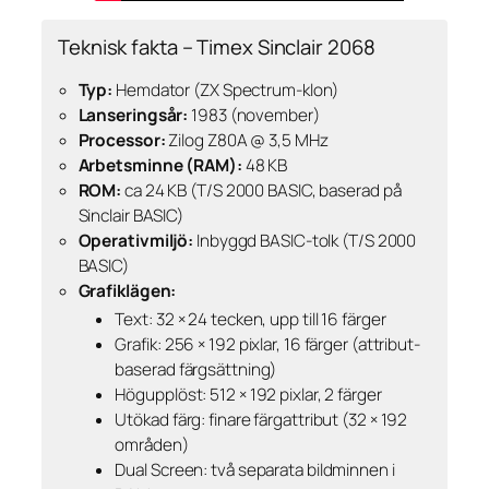
Teknisk fakta – Timex Sinclair 2068
Typ:
Hemdator (ZX Spectrum-klon)
Lanseringsår:
1983 (november)
Processor:
Zilog Z80A @ 3,5 MHz
Arbetsminne (RAM):
48 KB
ROM:
ca 24 KB (T/S 2000 BASIC, baserad på
Sinclair BASIC)
Operativmiljö:
Inbyggd BASIC-tolk (T/S 2000
BASIC)
Grafiklägen:
Text: 32 × 24 tecken, upp till 16 färger
Grafik: 256 × 192 pixlar, 16 färger (attribut-
baserad färgsättning)
Högupplöst: 512 × 192 pixlar, 2 färger
Utökad färg: finare färgattribut (32 × 192
områden)
Dual Screen: två separata bildminnen i