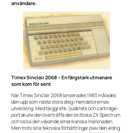
användare.
Timex Sinclair 2068 – En färgstark utmanare
som kom för sent
När Timex Sinclair 2068 lanserades 1983 målades
den upp som nästa stora steg i hemdatorernas
utveckling. Med färggrafik, ljudkrets och cartridge-
port skulle den överträffa den brittiska ZX Spectrum
och locka den växande amerikanska marknaden.
Men trots sina tekniska förbättringar blev den aldrig