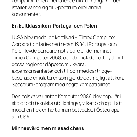
kompatibiliteten. Detta ledde till att många kunder
istället vände sig till Spectrum eller andra
konkurrenter.
En kultklassiker i Portugal och Polen
I USA blev modellen kortlivad – Timex Computer
Corporation lades ned redan 1984. I Portugal och
Polen levde den däremot vidare under namnet
Timex Computer 2068, och där fick den ett nytt liv. I
dessa regioner släpptes mjukvara,
expansionsenheter och till och med cartridge-
baserade emulatorer som gjorde det möjligt att köra
Spectrum-program med högre kompatibilitet.
Den polska varianten
Komputer 2086
blev populär i
skolor och tekniska utbildningar, vilket bidrog till att
modellen fick en helt annan betydelse i Östeuropa
än i USA.
Minnesvärd men missad chans