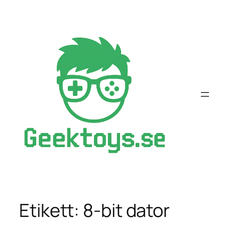
Hoppa
till
innehåll
Etikett:
8-bit dator