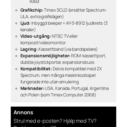
RAM
Grafikchip:
Timex SCLD (ersätter Spectrum-
ULA, extra grafiklägen)
Ljud:
Inbyggd beeper + AY-3-8912 ljudkrets (3
kanaler)
Video-utgång:
NTSC TV eller
komposit/videomonitor
Lagring:
Kassettband (via bandspelare)
Expansionsmöjligheter:
ROM-kassettport,
dubbla joystickportar, expansionsbuss
Kompatibilitet:
Delvis kompatibel med ZX
Spectrum, men många maskinkodsspel
fungerade inte utan emulering
Marknader:
USA, Kanada, Portugal, Argentina
och Polen (som Timex Computer 2068)
Annons
Strul med e-posten? Hjälp med TV?