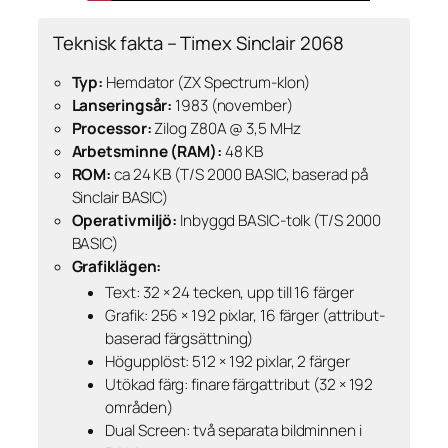
Teknisk fakta – Timex Sinclair 2068
Typ:
Hemdator (ZX Spectrum-klon)
Lanseringsår:
1983 (november)
Processor:
Zilog Z80A @ 3,5 MHz
Arbetsminne (RAM):
48 KB
ROM:
ca 24 KB (T/S 2000 BASIC, baserad på
Sinclair BASIC)
Operativmiljö:
Inbyggd BASIC-tolk (T/S 2000
BASIC)
Grafiklägen:
Text: 32 × 24 tecken, upp till 16 färger
Grafik: 256 × 192 pixlar, 16 färger (attribut-
baserad färgsättning)
Högupplöst: 512 × 192 pixlar, 2 färger
Utökad färg: finare färgattribut (32 × 192
områden)
Dual Screen: två separata bildminnen i