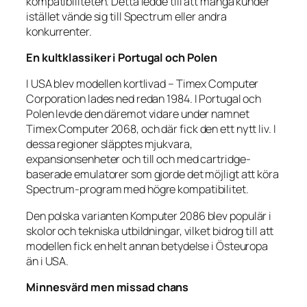
kompatibiliteten. Detta ledde till att många kunder
istället vände sig till Spectrum eller andra
konkurrenter.
En kultklassiker i Portugal och Polen
I USA blev modellen kortlivad – Timex Computer
Corporation lades ned redan 1984. I Portugal och
Polen levde den däremot vidare under namnet
Timex Computer 2068, och där fick den ett nytt liv. I
dessa regioner släpptes mjukvara,
expansionsenheter och till och med cartridge-
baserade emulatorer som gjorde det möjligt att köra
Spectrum-program med högre kompatibilitet.
Den polska varianten
Komputer 2086
blev populär i
skolor och tekniska utbildningar, vilket bidrog till att
modellen fick en helt annan betydelse i Östeuropa
än i USA.
Minnesvärd men missad chans