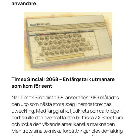
användare.
Timex Sinclair 2068 – En färgstark utmanare
som kom för sent
När Timex Sinclair 2068 lanserades 1983 målades
den upp som nästa stora steg i hemdatorernas
utveckling. Med färggrafik, ljudkrets och cartridge-
port skulle den överträffa den brittiska ZX Spectrum
och locka den växande amerikanska marknaden.
Men trots sina tekniska förbättringar blev den aldrig