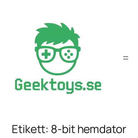
Hoppa
till
innehåll
Etikett:
8-bit hemdator