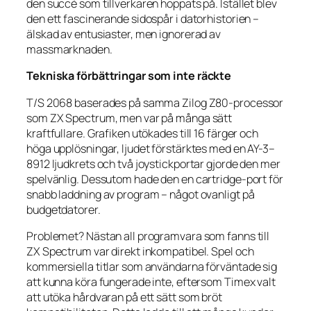
den succé som tillverkaren hoppats på. Istället blev
den ett fascinerande sidospår i datorhistorien –
älskad av entusiaster, men ignorerad av
massmarknaden.
Tekniska förbättringar som inte räckte
T/S 2068 baserades på samma Zilog Z80-processor
som ZX Spectrum, men var på många sätt
kraftfullare. Grafiken utökades till 16 färger och
höga upplösningar, ljudet förstärktes med en AY-3–
8912 ljudkrets och två joystickportar gjorde den mer
spelvänlig. Dessutom hade den en cartridge-port för
snabb laddning av program – något ovanligt på
budgetdatorer.
Problemet? Nästan all programvara som fanns till
ZX Spectrum var direkt inkompatibel. Spel och
kommersiella titlar som användarna förväntade sig
att kunna köra fungerade inte, eftersom Timex valt
att utöka hårdvaran på ett sätt som bröt