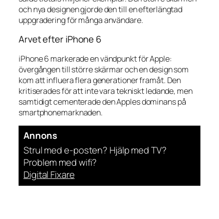
och nya designen gjorde den till en efterlängtad
uppgradering för många användare.
Arvet efter iPhone 6
iPhone 6 markerade en vändpunkt för Apple:
övergången till större skärmar och en design som
kom att influera flera generationer framåt. Den
kritiserades för att inte vara tekniskt ledande, men
samtidigt cementerade den Apples dominans på
smartphonemarknaden.
Annons
Strul med e-posten? Hjälp med TV?
Problem med wifi?
Digital Fixare