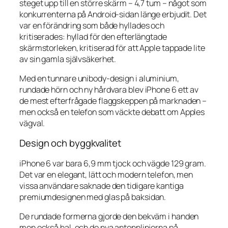
steget upp till en större skärm – 4,7 tum – något som
konkurrenterna på Android-sidan länge erbjudit. Det
var en förändring som både hyllades och
kritiserades: hyllad för den efterlängtade
skärmstorleken, kritiserad för att Apple tappade lite
av sin gamla självsäkerhet.
Med en tunnare unibody-design i aluminium,
rundade hörn och ny hårdvara blev iPhone 6 ett av
de mest efterfrågade flaggskeppen på marknaden –
men också en telefon som väckte debatt om Apples
vägval.
Design och byggkvalitet
iPhone 6 var bara 6,9 mm tjock och vägde 129 gram.
Det var en elegant, lätt och modern telefon, men
vissa användare saknade den tidigare kantiga
premiumdesignen med glas på baksidan.
De rundade formerna gjorde den bekväm i handen
men också hal, och de nya antennlinjerna på