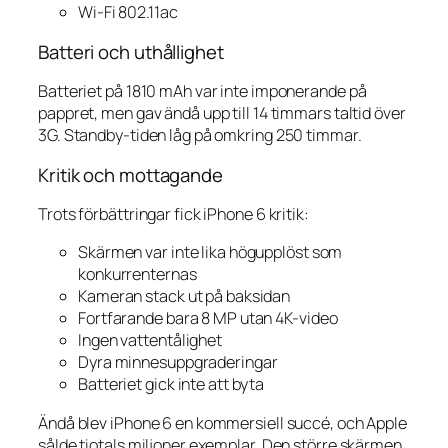
Wi-Fi 802.11ac
Batteri och uthållighet
Batteriet på 1810 mAh var inte imponerande på
pappret, men gav ändå upp till 14 timmars taltid över
3G. Standby-tiden låg på omkring 250 timmar.
Kritik och mottagande
Trots förbättringar fick iPhone 6 kritik:
Skärmen var inte lika högupplöst som
konkurrenternas
Kameran stack ut på baksidan
Fortfarande bara 8 MP utan 4K-video
Ingen vattentålighet
Dyra minnesuppgraderingar
Batteriet gick inte att byta
Ändå blev iPhone 6 en kommersiell succé, och Apple
sålde tiotals miljoner exemplar. Den större skärmen