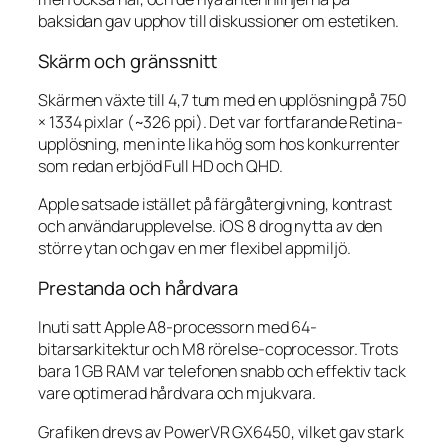
baksidan gav upphov till diskussioner om estetiken.
Skärm och gränssnitt
Skärmen växte till 4,7 tum med en upplösning på 750
× 1334 pixlar (~326 ppi). Det var fortfarande Retina-
upplösning, men inte lika hög som hos konkurrenter
som redan erbjöd Full HD och QHD.
Apple satsade istället på färgåtergivning, kontrast
och användarupplevelse. iOS 8 drog nytta av den
större ytan och gav en mer flexibel appmiljö.
Prestanda och hårdvara
Inuti satt Apple A8-processorn med 64-
bitarsarkitektur och M8 rörelse-coprocessor. Trots
bara 1 GB RAM var telefonen snabb och effektiv tack
vare optimerad hårdvara och mjukvara.
Grafiken drevs av PowerVR GX6450, vilket gav stark