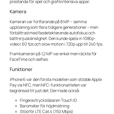
prestanda för spel och grafikintensiva appar.
Kamera
Kameran var fortfarande på 8 MP – samma
upplösning som flera tidigare generationer – men
förbättrad med fasdetekterande autofokus och
bättre ljuskänslighet. Den kunde spela in 1080p-
video i 60 fps och slow motion i 720p upp till 240 fps.
Framkameran på 1,2 MP var enkel men räckte för
FaceTime och selfies.
Funktioner
iPhone 6 var den första modellen som stödde Apple
Pay via NFC, men NFC-funktionaliteten var
begränsad till just det. Den hade också:
Fingeravtrycksläsaren Touch ID
Barometer för höjdmätning
Stöd för LTE Cat.4 (150 Mbps)