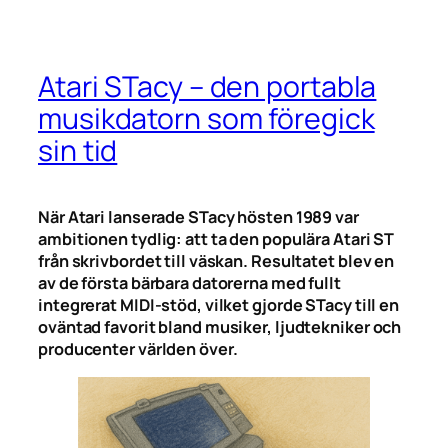
Atari STacy – den portabla
musikdatorn som föregick
sin tid
När Atari lanserade STacy hösten 1989 var
ambitionen tydlig: att ta den populära Atari ST
från skrivbordet till väskan. Resultatet blev en
av de första bärbara datorerna med fullt
integrerat MIDI-stöd, vilket gjorde STacy till en
oväntad favorit bland musiker, ljudtekniker och
producenter världen över.