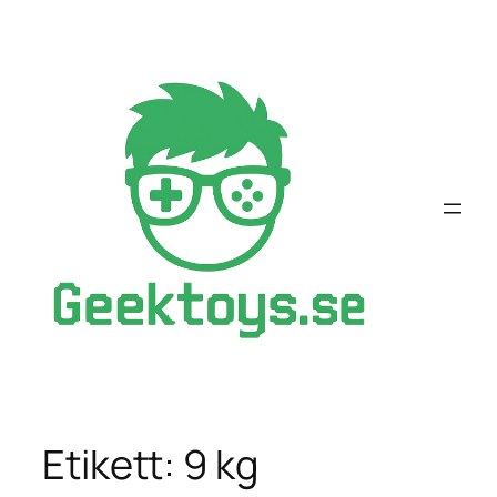
Hoppa
till
innehåll
Etikett:
9 kg