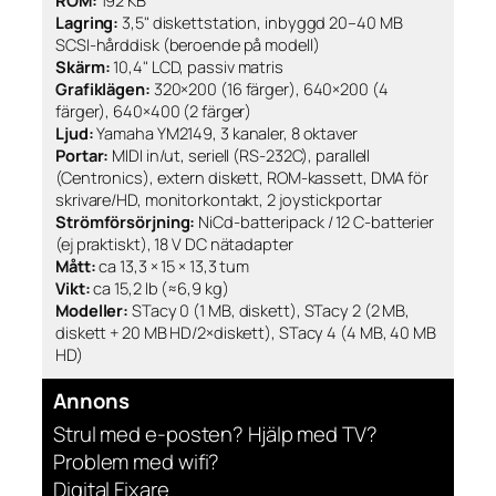
ROM:
192 KB
Lagring:
3,5" diskettstation, inbyggd 20–40 MB
SCSI-hårddisk (beroende på modell)
Skärm:
10,4" LCD, passiv matris
Grafiklägen:
320×200 (16 färger), 640×200 (4
färger), 640×400 (2 färger)
Ljud:
Yamaha YM2149, 3 kanaler, 8 oktaver
Portar:
MIDI in/ut, seriell (RS-232C), parallell
(Centronics), extern diskett, ROM-kassett, DMA för
skrivare/HD, monitorkontakt, 2 joystickportar
Strömförsörjning:
NiCd-batteripack / 12 C-batterier
(ej praktiskt), 18 V DC nätadapter
Mått:
ca 13,3 × 15 × 13,3 tum
Vikt:
ca 15,2 lb (≈6,9 kg)
Modeller:
STacy 0 (1 MB, diskett), STacy 2 (2 MB,
diskett + 20 MB HD/2×diskett), STacy 4 (4 MB, 40 MB
HD)
Annons
Strul med e-posten? Hjälp med TV?
Problem med wifi?
Digital Fixare