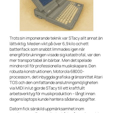
Trots sin imponerande teknik var STacy allt annat än
lättviktig. Med en vikt på över 6,9 kilo och ett
batterifack som snabbt limmades igen när
energiförbrukningen visade sig katastrofal, var den
mer
transportabel
än
bärbar
. Men det spelade
mindre roll för professionella musikskapare. Den
robusta konstruktionen, Motorola 68000-
processorn, det inbyggda grafiska gränssnittet Atari
TOS och den omfattande anslutningsmöjligheten
via MIDI in/ut gjorde STacy till ett kraftfullt
arbetsverktyg för musikproduktion – långt innan
dagens laptops kunde hantera sådana uppgifter.
Datorn fick särskild uppmärksamhet inom