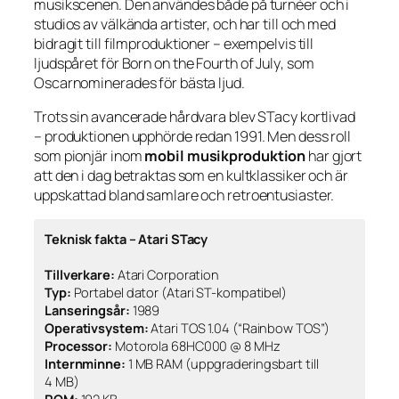
musikscenen. Den användes både på turnéer och i
studios av välkända artister, och har till och med
bidragit till filmproduktioner – exempelvis till
ljudspåret för
Born on the Fourth of July
, som
Oscarnominerades för bästa ljud.
Trots sin avancerade hårdvara blev STacy kortlivad
– produktionen upphörde redan 1991. Men dess roll
som pionjär inom
mobil musikproduktion
har gjort
att den i dag betraktas som en kultklassiker och är
uppskattad bland samlare och retroentusiaster.
Teknisk fakta – Atari STacy
Tillverkare:
Atari Corporation
Typ:
Portabel dator (Atari ST-kompatibel)
Lanseringsår:
1989
Operativsystem:
Atari TOS 1.04 (“Rainbow TOS”)
Processor:
Motorola 68HC000 @ 8 MHz
Internminne:
1 MB RAM (uppgraderingsbart till
4 MB)