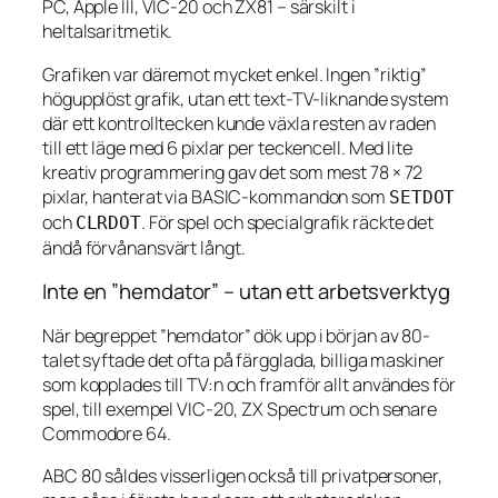
PC, Apple III, VIC-20 och ZX81 – särskilt i
heltalsaritmetik.
Grafiken var däremot mycket enkel. Ingen ”riktig”
högupplöst grafik, utan ett text-TV-liknande system
där ett kontrolltecken kunde växla resten av raden
till ett läge med 6 pixlar per teckencell. Med lite
kreativ programmering gav det som mest 78 × 72
pixlar, hanterat via BASIC-kommandon som
SETDOT
och
. För spel och specialgrafik räckte det
CLRDOT
ändå förvånansvärt långt.
Inte en ”hemdator” – utan ett arbetsverktyg
När begreppet ”hemdator” dök upp i början av 80-
talet syftade det ofta på färgglada, billiga maskiner
som kopplades till TV:n och framför allt användes för
spel, till exempel VIC-20, ZX Spectrum och senare
Commodore 64.
ABC 80 såldes visserligen också till privatpersoner,