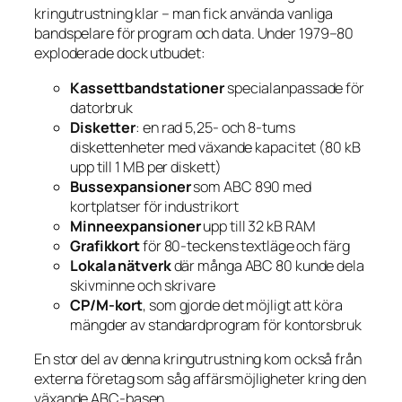
kringutrustning klar – man fick använda vanliga
bandspelare för program och data. Under 1979–80
exploderade dock utbudet:
Kassettbandstationer
specialanpassade för
datorbruk
Disketter
: en rad 5,25- och 8-tums
diskettenheter med växande kapacitet (80 kB
upp till 1 MB per diskett)
Bussexpansioner
som ABC 890 med
kortplatser för industrikort
Minneexpansioner
upp till 32 kB RAM
Grafikkort
för 80-teckens textläge och färg
Lokala nätverk
där många ABC 80 kunde dela
skivminne och skrivare
CP/M-kort
, som gjorde det möjligt att köra
mängder av standardprogram för kontorsbruk
En stor del av denna kringutrustning kom också från
externa företag som såg affärsmöjligheter kring den
växande ABC-basen.