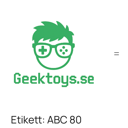
Hoppa
till
innehåll
Etikett:
ABC 80