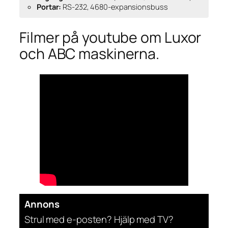
Portar:
RS-232, 4680-expansionsbuss
Filmer på youtube om Luxor
och ABC maskinerna.
Annons
Strul med e-posten? Hjälp med TV?