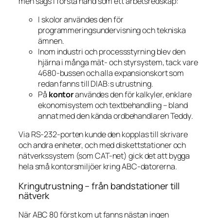
men sågs i första hand som ett arbetsredskap:
I skolor användes den för
programmeringsundervisning och tekniska
ämnen.
Inom industri och processstyrning blev den
hjärna i många mät- och styrsystem, tack vare
4680-bussen och alla expansionskort som
redan fanns till DIAB:s utrustning.
På
kontor
användes den för kalkyler, enklare
ekonomisystem och textbehandling – bland
annat med den kända ordbehandlaren
Teddy
.
Via RS-232-porten kunde den kopplas till skrivare
och andra enheter, och med diskettstationer och
nätverkssystem (som CAT-net) gick det att bygga
hela små kontorsmiljöer kring ABC-datorerna.
Kringutrustning – från bandstationer till
nätverk
När ABC 80 först kom ut fanns nästan ingen