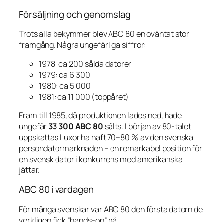
Försäljning och genomslag
Trots alla bekymmer blev ABC 80 en oväntat stor
framgång. Några ungefärliga siffror:
1978: ca 200 sålda datorer
1979: ca 6 300
1980: ca 5 000
1981: ca 11 000 (toppåret)
Fram till 1985, då produktionen lades ned, hade
ungefär
33 300 ABC 80
sålts. I början av 80-talet
uppskattas Luxor ha haft 70–80 % av den svenska
persondatormarknaden – en remarkabel position för
en svensk dator i konkurrens med amerikanska
jättar.
ABC 80 i vardagen
För många svenskar var ABC 80 den första datorn de
verkligen fick ”hands-on” på.