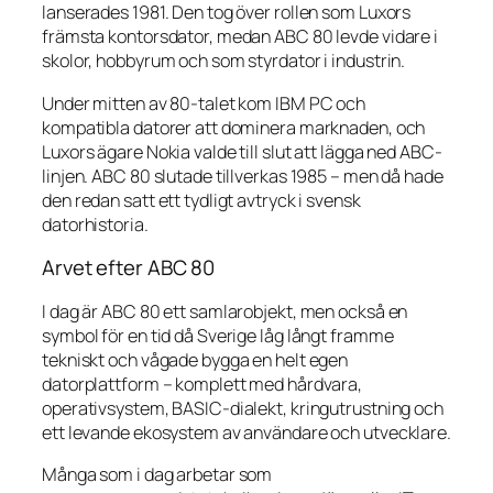
lanserades 1981. Den tog över rollen som Luxors
främsta kontorsdator, medan ABC 80 levde vidare i
skolor, hobbyrum och som styrdator i industrin.
Under mitten av 80-talet kom IBM PC och
kompatibla datorer att dominera marknaden, och
Luxors ägare Nokia valde till slut att lägga ned ABC-
linjen. ABC 80 slutade tillverkas 1985 – men då hade
den redan satt ett tydligt avtryck i svensk
datorhistoria.
Arvet efter ABC 80
I dag är ABC 80 ett samlarobjekt, men också en
symbol för en tid då Sverige låg långt framme
tekniskt och vågade bygga en helt egen
datorplattform – komplett med hårdvara,
operativsystem, BASIC-dialekt, kringutrustning och
ett levande ekosystem av användare och utvecklare.
Många som i dag arbetar som