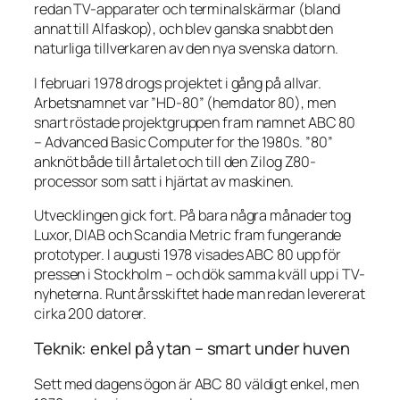
redan TV-apparater och terminalskärmar (bland
annat till Alfaskop), och blev ganska snabbt den
naturliga tillverkaren av den nya svenska datorn.
I februari 1978 drogs projektet i gång på allvar.
Arbetsnamnet var ”HD-80” (hemdator 80), men
snart röstade projektgruppen fram namnet ABC 80
– Advanced Basic Computer for the 1980s. ”80”
anknöt både till årtalet och till den Zilog Z80-
processor som satt i hjärtat av maskinen.
Utvecklingen gick fort. På bara några månader tog
Luxor, DIAB och Scandia Metric fram fungerande
prototyper. I augusti 1978 visades ABC 80 upp för
pressen i Stockholm – och dök samma kväll upp i TV-
nyheterna. Runt årsskiftet hade man redan levererat
cirka 200 datorer.
Teknik: enkel på ytan – smart under huven
Sett med dagens ögon är ABC 80 väldigt enkel, men