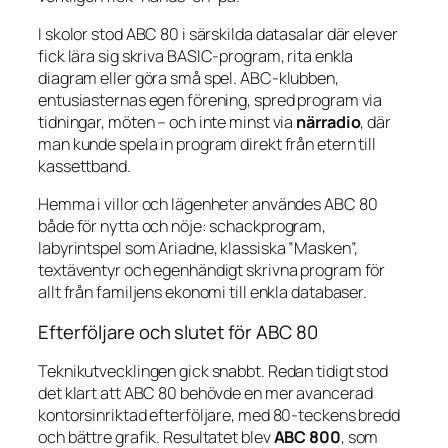
I skolor stod ABC 80 i särskilda datasalar där elever
fick lära sig skriva BASIC-program, rita enkla
diagram eller göra små spel. ABC-klubben,
entusiasternas egen förening, spred program via
tidningar, möten – och inte minst via
närradio
, där
man kunde spela in program direkt från etern till
kassettband.
Hemma i villor och lägenheter användes ABC 80
både för nytta och nöje: schackprogram,
labyrintspel som
Ariadne
, klassiska ”Masken”,
textäventyr och egenhändigt skrivna program för
allt från familjens ekonomi till enkla databaser.
Efterföljare och slutet för ABC 80
Teknikutvecklingen gick snabbt. Redan tidigt stod
det klart att ABC 80 behövde en mer avancerad
kontorsinriktad efterföljare, med 80-teckens bredd
och bättre grafik. Resultatet blev
ABC 800
, som