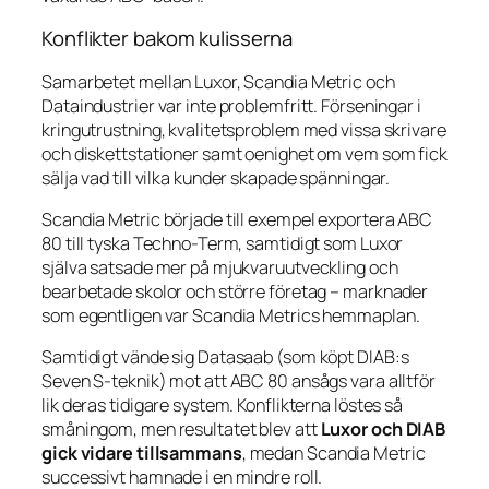
Konflikter bakom kulisserna
Samarbetet mellan Luxor, Scandia Metric och
Dataindustrier var inte problemfritt. Förseningar i
kringutrustning, kvalitetsproblem med vissa skrivare
och diskettstationer samt oenighet om vem som fick
sälja vad till vilka kunder skapade spänningar.
Scandia Metric började till exempel exportera ABC
80 till tyska Techno-Term, samtidigt som Luxor
själva satsade mer på mjukvaruutveckling och
bearbetade skolor och större företag – marknader
som egentligen var Scandia Metrics hemmaplan.
Samtidigt vände sig Datasaab (som köpt DIAB:s
Seven S-teknik) mot att ABC 80 ansågs vara alltför
lik deras tidigare system. Konflikterna löstes så
småningom, men resultatet blev att
Luxor och DIAB
gick vidare tillsammans
, medan Scandia Metric
successivt hamnade i en mindre roll.