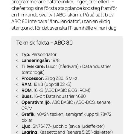
programmerare,datatekniker, ingenjörer eller IT-
chefer tog sina första stapplande kodsteg framför
en flimrande svartvit ABC-skärm. På så sätt blev
ABC 80 inte bara ”ännu en dator”, utan en viktig
startpunkt för det svenska IT-samhälle vi har i dag.
Teknisk fakta – ABC 80
Typ:
Persondator
Lanseringsår:
1978
Tillverkare:
Luxor (hårdvara) / Dataindustrier
(datorlogik)
Processor:
Zilog Z80, 3 MHz
RAM:
16 kB (upp till 32 kB)
ROM:
16 kB (ABC BASIC & OS i ROM)
Buss:
16-bit Dataindustrier 4680
Operativmiljö:
ABC BASIC / ABC-DOS, senare
CP/M
Grafik:
40×24 tecken, semigrafik upp till 78×72
pixlar
Ljud:
SN76477-ljudchip (enkla ljudeffekter)
Lagring:
Kassettband (senare 5,25"-disketter)