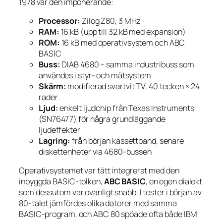
1978 var den imponerande:
Processor:
Zilog Z80, 3 MHz
RAM:
16 kB (upp till 32 kB med expansion)
ROM:
16 kB med operativsystem och ABC
BASIC
Buss:
DIAB 4680 – samma industribuss som
användes i styr- och mätsystem
Skärm:
modifierad svartvit TV, 40 tecken × 24
rader
Ljud:
enkelt ljudchip från Texas Instruments
(SN76477) för några grundläggande
ljudeffekter
Lagring:
från början kassettband, senare
diskettenheter via 4680-bussen
Operativsystemet var tätt integrerat med den
inbyggda BASIC-tolken,
ABC BASIC
, en egen dialekt
som dessutom var ovanligt snabb. I tester i början av
80-talet jämfördes olika datorer med samma
BASIC-program, och ABC 80 spöade ofta både IBM