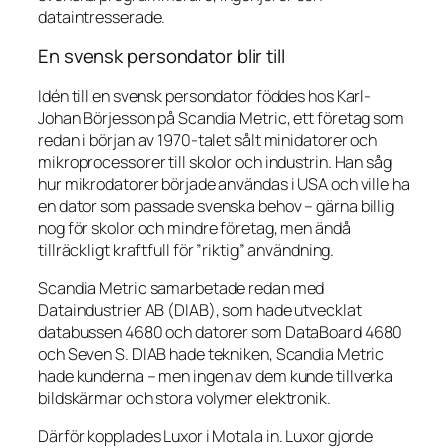
dataintresserade.
En svensk persondator blir till
Idén till en svensk persondator föddes hos Karl-
Johan Börjesson på Scandia Metric, ett företag som
redan i början av 1970-talet sålt minidatorer och
mikroprocessorer till skolor och industrin. Han såg
hur mikrodatorer började användas i USA och ville ha
en dator som passade svenska behov – gärna billig
nog för skolor och mindre företag, men ändå
tillräckligt kraftfull för ”riktig” användning.
Scandia Metric samarbetade redan med
Dataindustrier AB (DIAB), som hade utvecklat
databussen 4680 och datorer som DataBoard 4680
och Seven S. DIAB hade tekniken, Scandia Metric
hade kunderna – men ingen av dem kunde tillverka
bildskärmar och stora volymer elektronik.
Därför kopplades Luxor i Motala in. Luxor gjorde