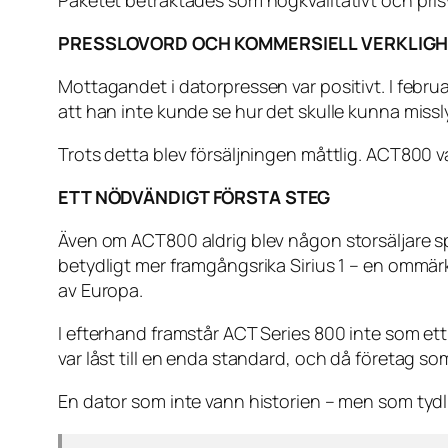
Paketet betraktades som högkvalitativt och pris
PRESSLOVORD OCH KOMMERSIELL VERKLIG
Mottagandet i datorpressen var positivt. I febru
att han inte kunde se hur det skulle kunna missl
Trots detta blev försäljningen måttlig. ACT800 v
ETT NÖDVÄNDIGT FÖRSTA STEG
Även om ACT800 aldrig blev någon storsäljare s
betydligt mer framgångsrika Sirius 1 – en ommär
av Europa.
I efterhand framstår ACT Series 800 inte som et
var låst till en enda standard, och då företag s
En dator som inte vann historien – men som tydl