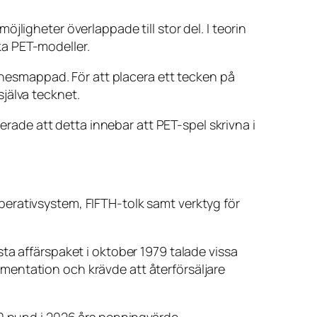
ligheter överlappade till stor del. I teorin
ka PET-modeller.
innesmappad. För att placera ett tecken på
jälva tecknet.
ade att detta innebar att PET-spel skrivna i
erativsystem, FIFTH-tolk samt verktyg för
ta affärspaket i oktober 1979 talade vissa
mentation och krävde att återförsäljare