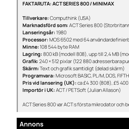
FAKTARUTA: ACT SERIES 800 / MINIMAX
Tillverkare:
Computhink (USA)
Marknadsförd som:
ACT Series 800 (Storbritan
Lanseringsår:
1980
Processor:
MOS 6502 med 64 användardefinierba
Minne:
108 544 byte RAM
Lagring:
800 kB (modell 808), upp till 2,4 MB (mo
Grafik:
240 × 512 pixlar (122 880 adresserbara pu
Skärm:
Text och grafik samtidigt (delad skärm)
Programvara:
Microsoft BASIC, PL/M, DOS, FIFT
Pris vid lansering (UK):
ca £4 300 (808), £5 400
Importör i UK:
ACT / PETSoft (Julian Allason)
ACT Series 800 var ACT:s första mikrodator och 
Annons