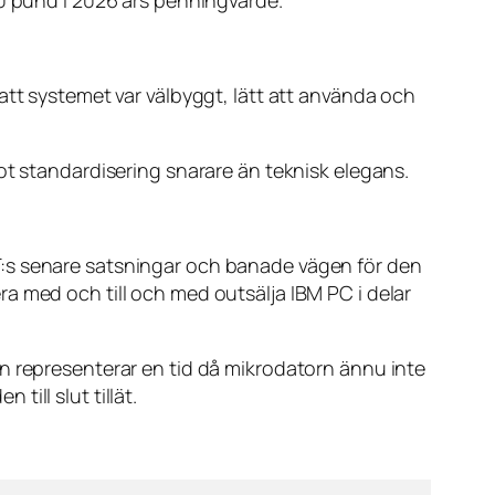
50 pund i 2026 års penningvärde.
att systemet var välbyggt, lätt att använda och
ot standardisering snarare än teknisk elegans.
T:s senare satsningar och banade vägen för den
a med och till och med outsälja IBM PC i delar
n representerar en tid då mikrodatorn ännu inte
ill slut tillät.