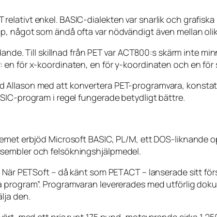
ativt enkel. BASIC-dialekten var snarlik och grafiska möj
p, något som ändå ofta var nödvändigt även mellan oli
ydande. Till skillnad från PET var ACT800:s skärm inte m
en för x-koordinaten, en för y-koordinaten och en för s
Allason med att konvertera PET-programvara, konstater
SIC-program i regel fungerade betydligt bättre.
emet erbjöd Microsoft BASIC, PL/M, ett DOS-liknande op
sembler och felsökningshjälpmedel.
 När PETSoft – då känt som PETACT – lanserade sitt förs
a program”. Programvaran levererades med utförlig doku
lja den.