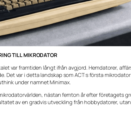
ARING TILL MIKRODATOR
talet var framtiden långt ifrån avgjord. Hemdatorer, aff
de. Det var i detta landskap som ACT:s första mikrodat
puthink under namnet Minimax.
i mikrodatorvärlden, nästan femton år efter företagets 
ultatet av en gradvis utveckling från hobbydatorer, uta