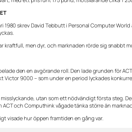
värt, med ett pris runt 175 pund, motsvarande cirka 1 2
HET
ari 1980 skrev David Tebbutt i Personal Computer World 
yckas.
ar kraftfull, men dyr, och marknaden rörde sig snabbt m
pelade den en avgörande roll. Den lade grunden för AC
kt Victor 9000 – som under en period lyckades konkurrer
t misslyckande, utan som ett nödvändigt första steg. De
om ACT och Computhink vågade tänka större än marknaden t
igt visade hur öppen framtiden en gång var.