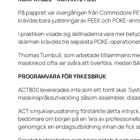
På pappret var övergången från Commodore PET rel
krävdes bara justeringar av PEEK och POKE-anro
I praktiken visade sig skillnaderna vara mer bet
skärmen krävdes tre separata POKE-operationer: 
Thomas Turnbull, som arbetade tillsammans med 
maskinkod ofta var svåra att överföra, medan BA
PROGRAMVARA FÖR YRKESBRUK
ACT800 levererades inte som ett tomt skal. Syst
maskinspråksutveckling såsom assembler, disas
ACT:s mjukvarusatsning förstärkte detta intryck.
bedömare om början på en ”era av professionell
genomgick en endagsutbildning innan de fick sä