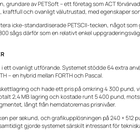
ason, grundare av PETSoft – ett företag som ACT förvärv
kraftfull och ovanligt välutrustad, med egenskaper so
ntera icke-standardiserade PETSCII-tecken, något som g
 sågs därför som en relativt enkel uppgraderingsväg
ER
tt ovanligt utförande. Systemet stödde 64 extra använ
TH – en hybrid mellan FORTH och Pascal.
ettlagring och hade ett pris på omkring 4 300 pund, vi
otalt 2,4 MB lagring och kostade runt 5 400 pund, mots
egmentet, långt från hemdatorernas prisnivåer.
ken per sekund, och grafikupplösningen på 240 × 512 pu
 samtidigt gjorde systemet särskilt intressant för teknis