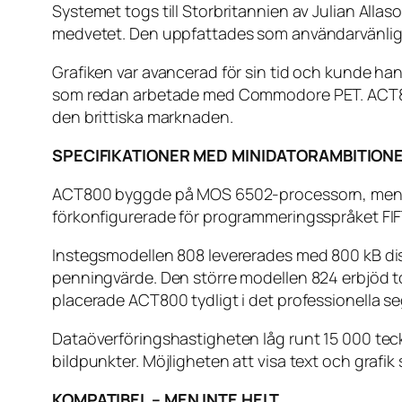
Systemet togs till Storbritannien av Julian All
medvetet. Den uppfattades som användarvänlig, 
Grafiken var avancerad för sin tid och kunde ha
som redan arbetade med Commodore PET. ACT800
den brittiska marknaden.
SPECIFIKATIONER MED MINIDATORAMBITION
ACT800 byggde på MOS 6502-processorn, men i e
förkonfigurerade för programmeringsspråket FIF
Instegsmodellen 808 levererades med 800 kB disk
penningvärde. Den större modellen 824 erbjöd t
placerade ACT800 tydligt i det professionella s
Dataöverföringshastigheten låg runt 15 000 tec
bildpunkter. Möjligheten att visa text och grafik
KOMPATIBEL – MEN INTE HELT