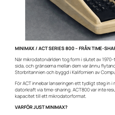
MINIMAX / ACT SERIES 800 – FRÅN TIME-SH
När mikrodatorvärlden tog form i slutet av 1970-
sida, och gränserna mellan dem var ännu flytan
Storbritannien och byggd i Kalifornien av Com
För ACT innebar lanseringen ett tydligt steg in 
datorkraft via time-sharing. ACT800 var inte res
kapacitet till ett mikrodatorformat.
VARFÖR JUST MINIMAX?