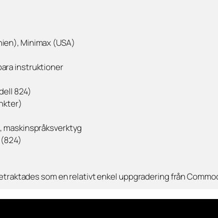
nien), Minimax (USA)
ra instruktioner
dell 824)
nkter)
H, maskinspråksverktyg
 (824)
betraktades som en relativt enkel uppgradering från Commo