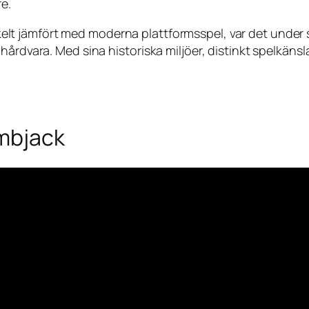
e.
lt jämfört med moderna plattformsspel, var det under s
årdvara. Med sina historiska miljöer, distinkt spelkänsl
ombjack