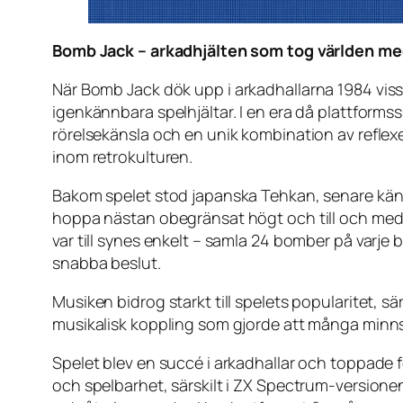
Bomb Jack – arkadhjälten som tog världen m
När
Bomb Jack
dök upp i arkadhallarna 1984 visst
igenkännbara spelhjältar. I en era då plattform
rörelsekänsla och en unik kombination av reflexe
inom retrokulturen.
Bakom spelet stod japanska Tehkan, senare kän
hoppa nästan obegränsat högt och till och med s
var till synes enkelt – samla 24 bomber på varj
snabba beslut.
Musiken bidrog starkt till spelets popularitet, 
musikalisk koppling som gjorde att många minns 
Spelet blev en succé i arkadhallar och toppade 
och spelbarhet, särskilt i ZX Spectrum-version