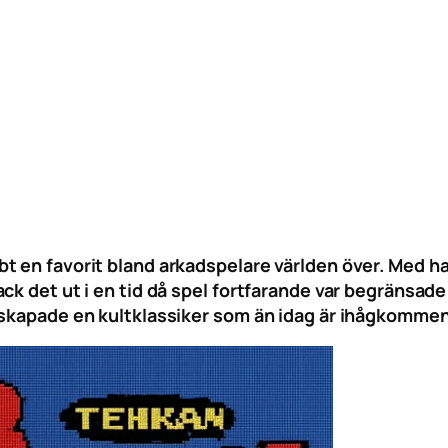
t en favorit bland arkadspelare världen över. Med h
ck det ut i en tid då spel fortfarande var begränsad
 skapade en kultklassiker som än idag är ihågkommen