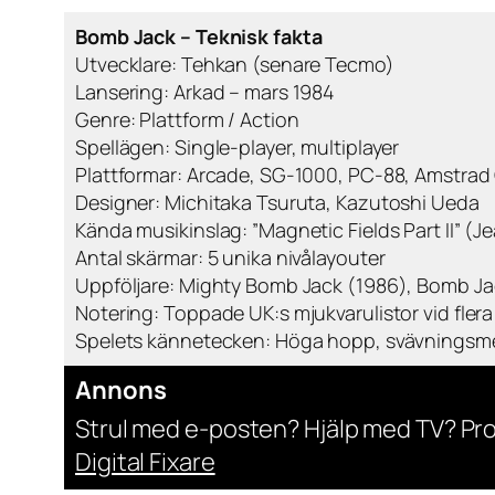
Bomb Jack – Teknisk fakta
Utvecklare: Tehkan (senare Tecmo)
Lansering: Arkad – mars 1984
Genre: Plattform / Action
Spellägen: Single-player, multiplayer
Plattformar: Arcade, SG-1000, PC-88, Amstra
Designer: Michitaka Tsuruta, Kazutoshi Ueda
Kända musikinslag: ”Magnetic Fields Part II” (J
Antal skärmar: 5 unika nivålayouter
Uppföljare: Mighty Bomb Jack (1986), Bomb Jac
Notering: Toppade UK:s mjukvarulistor vid flera 
Spelets kännetecken: Höga hopp, svävningsm
Annons
Strul med e-posten? Hjälp med TV? Pr
Digital Fixare