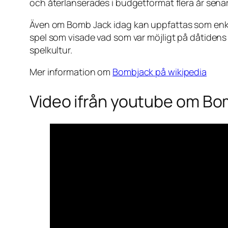
och återlanserades i budgetformat flera år senar
Även om
Bomb Jack
idag kan uppfattas som enke
spel som visade vad som var möjligt på dåtidens h
spelkultur.
Mer information om
Bombjack på wikipedia
Video ifrån youtube om B