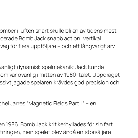
mber i luften snart skulle bli en av tidens mest
ducerade
Bomb Jack
snabb action, vertikal
g för flera uppföljare – och ett långvarigt arv
vanligt dynamisk spelmekanik: Jack kunde
om var ovanlig i mitten av 1980-talet. Uppdraget
ssivt jagade spelaren krävdes god precision och
l Jarres ”Magnetic Fields Part II” – en
den 1986.
Bomb Jack
kritikerhyllades för sin fart
ningen, men spelet blev ändå en storsäljare