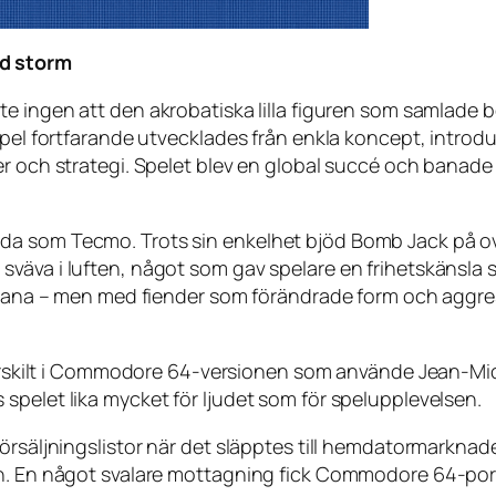
ed storm
e ingen att den akrobatiska lilla figuren som samlade bo
sspel fortfarande utvecklades från enkla koncept, intro
r och strategi. Spelet blev en global succé och banade vä
da som Tecmo. Trots sin enkelhet bjöd
Bomb Jack
på o
väva i luften, något som gav spelare en frihetskänsla s
e bana – men med fiender som förändrade form och aggre
särskilt i Commodore 64-versionen som använde Jean-Miche
spelet lika mycket för ljudet som för spelupplevelsen.
försäljningslistor när det släpptes till hemdatormarkna
en. En något svalare mottagning fick Commodore 64-port