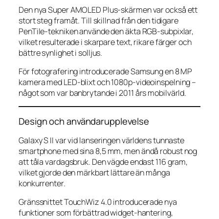
Den nya Super AMOLED Plus-skärmen var också ett
stort steg framåt. Till skillnad från den tidigare
PenTile-tekniken använde den äkta RGB-subpixlar,
vilket resulterade i skarpare text, rikare färger och
bättre synlighet i solljus.
För fotografering introducerade Samsung en 8 MP
kamera med LED-blixt och 1080p-videoinspelning –
något som var banbrytande i 2011 års mobilvärld.
Design och användarupplevelse
Galaxy S II var vid lanseringen världens tunnaste
smartphone med sina 8,5 mm, men ändå robust nog
att tåla vardagsbruk. Den vägde endast 116 gram,
vilket gjorde den märkbart lättare än många
konkurrenter.
Gränssnittet TouchWiz 4.0 introducerade nya
funktioner som förbättrad widget-hantering,