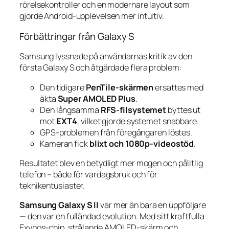
rörelsekontroller och en modernare layout som
gjorde Android-upplevelsen mer intuitiv.
Förbättringar från Galaxy S
Samsung lyssnade på användarnas kritik av den
första Galaxy S och åtgärdade flera problem:
Den tidigare
PenTile-skärmen
ersattes med
äkta
Super AMOLED Plus
.
Den långsamma
RFS-filsystemet
byttes ut
mot
EXT4
, vilket gjorde systemet snabbare.
GPS-problemen från föregångaren löstes.
Kameran fick
blixt och 1080p-videostöd
.
Resultatet blev en betydligt mer mogen och pålitlig
telefon – både för vardagsbruk och för
teknikentusiaster.
Samsung Galaxy S II
var mer än bara en uppföljare
— den var en fulländad evolution. Med sitt kraftfulla
Exynos-chip, strålande AMOLED-skärm och