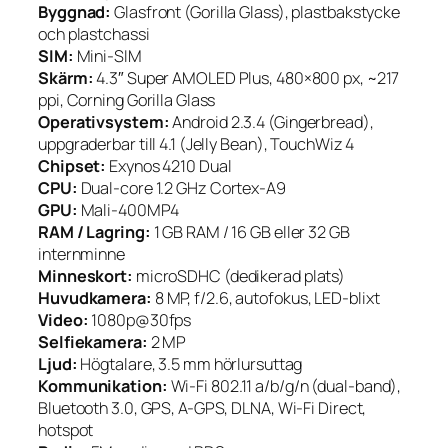
Byggnad:
Glasfront (Gorilla Glass), plastbakstycke
och plastchassi
SIM:
Mini-SIM
Skärm:
4.3″ Super AMOLED Plus, 480×800 px, ~217
ppi, Corning Gorilla Glass
Operativsystem:
Android 2.3.4 (Gingerbread),
uppgraderbar till 4.1 (Jelly Bean), TouchWiz 4
Chipset:
Exynos 4210 Dual
CPU:
Dual-core 1.2 GHz Cortex-A9
GPU:
Mali-400MP4
RAM / Lagring:
1 GB RAM / 16 GB eller 32 GB
internminne
Minneskort:
microSDHC (dedikerad plats)
Huvudkamera:
8 MP, f/2.6, autofokus, LED-blixt
Video:
1080p@30fps
Selfiekamera:
2 MP
Ljud:
Högtalare, 3.5 mm hörlursuttag
Kommunikation:
Wi-Fi 802.11 a/b/g/n (dual-band),
Bluetooth 3.0, GPS, A-GPS, DLNA, Wi-Fi Direct,
hotspot