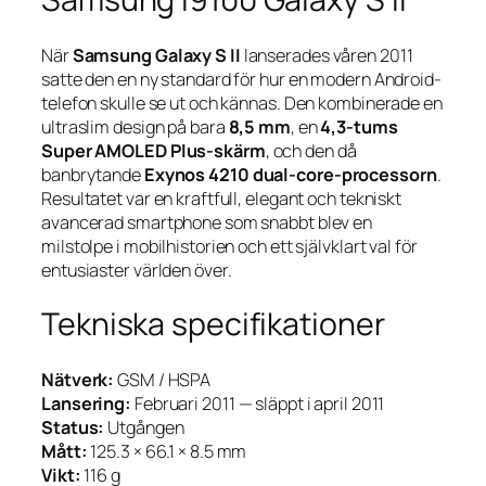
När
Samsung Galaxy S II
lanserades våren 2011
satte den en ny standard för hur en modern Android-
telefon skulle se ut och kännas. Den kombinerade en
ultraslim design på bara
8,5 mm
, en
4,3-tums
Super AMOLED Plus-skärm
, och den då
banbrytande
Exynos 4210 dual-core-processorn
.
Resultatet var en kraftfull, elegant och tekniskt
avancerad smartphone som snabbt blev en
milstolpe i mobilhistorien och ett självklart val för
entusiaster världen över.
Tekniska specifikationer
Nätverk:
GSM / HSPA
Lansering:
Februari 2011 — släppt i april 2011
Status:
Utgången
Mått:
125.3 × 66.1 × 8.5 mm
Vikt:
116 g