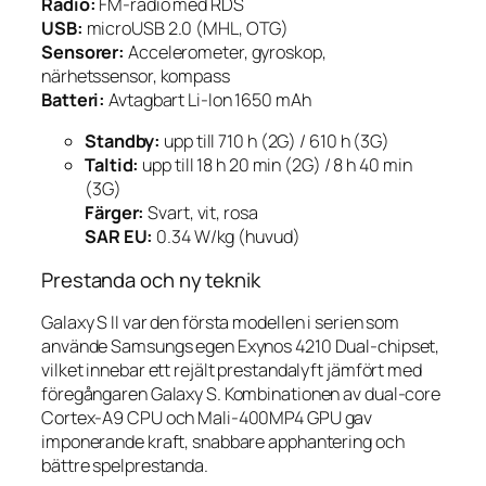
Radio:
FM-radio med RDS
USB:
microUSB 2.0 (MHL, OTG)
Sensorer:
Accelerometer, gyroskop,
närhetssensor, kompass
Batteri:
Avtagbart Li-Ion 1650 mAh
Standby:
upp till 710 h (2G) / 610 h (3G)
Taltid:
upp till 18 h 20 min (2G) / 8 h 40 min
(3G)
Färger:
Svart, vit, rosa
SAR EU:
0.34 W/kg (huvud)
Prestanda och ny teknik
Galaxy S II var den första modellen i serien som
använde Samsungs egen Exynos 4210 Dual-chipset,
vilket innebar ett rejält prestandalyft jämfört med
föregångaren Galaxy S. Kombinationen av dual-core
Cortex-A9 CPU och Mali-400MP4 GPU gav
imponerande kraft, snabbare apphantering och
bättre spelprestanda.