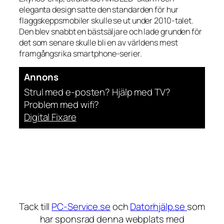
eleganta design satte den standarden för hur
flaggskeppsmobiler skulle se ut under 2010-talet.
Den blev snabbt en bästsäljare och lade grunden för
det som senare skulle bli en av världens mest
framgångsrika smartphone-serier.
Annons
Strul med e-posten? Hjälp med TV?
Problem med wifi?
Digital Fixare
Tack till
PC-Service.se
och
Datorhjälp.se
som
har sponsrad denna webplats med