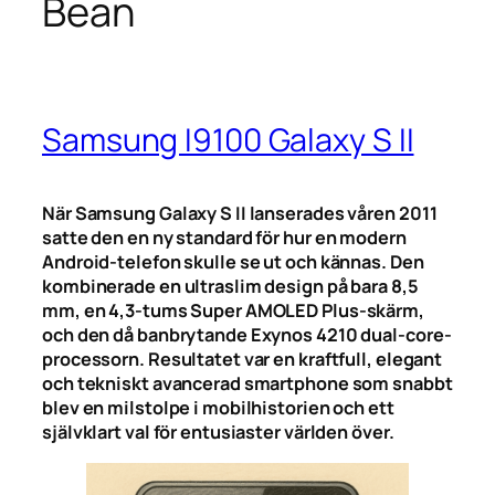
Bean
Samsung I9100 Galaxy S II
När Samsung Galaxy S II lanserades våren 2011
satte den en ny standard för hur en modern
Android-telefon skulle se ut och kännas. Den
kombinerade en ultraslim design på bara 8,5
mm, en 4,3-tums Super AMOLED Plus-skärm,
och den då banbrytande Exynos 4210 dual-core-
processorn. Resultatet var en kraftfull, elegant
och tekniskt avancerad smartphone som snabbt
blev en milstolpe i mobilhistorien och ett
självklart val för entusiaster världen över.