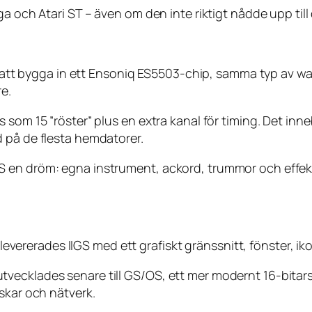
ga och Atari ST – även om den inte riktigt nådde upp til
lde att bygga in ett Ensoniq ES5503-chip, samma typ av 
e.
som 15 ”röster” plus en extra kanal för timing. Det inne
 på de flesta hemdatorer.
 en dröm: egna instrument, ackord, trummor och effekte
a levererades IIGS med ett grafiskt gränssnitt, fönster, i
vecklades senare till GS/OS, ett mer modernt 16-bitars
skar och nätverk.