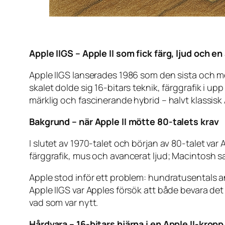
Apple IIGS – Apple II som fick färg, ljud och 
Apple IIGS lanserades 1986 som den sista och me
skalet dolde sig 16-bitars teknik, färggrafik i u
märklig och fascinerande hybrid – halvt klassisk Ap
Bakgrund – när Apple II mötte 80-talets krav
I slutet av 1970-talet och början av 80-talet var
färggrafik, mus och avancerat ljud; Macintosh sa
Apple stod inför ett problem: hundratusentals a
Apple IIGS var Apples försök att både bevara det
vad som var nytt.
Hårdvara – 16-bitars hjärna i en Apple II-kropp