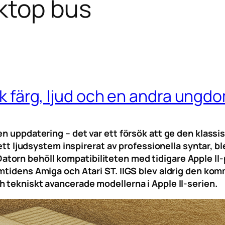
ktop bus
ick färg, ljud och en andra ungd
n uppdatering – det var ett försök att ge den klassis
h ett ljudsystem inspirerat av professionella syntar, 
torn behöll kompatibiliteten med tidigare Apple II
amtidens Amiga och Atari ST. IIGS blev aldrig den ko
 tekniskt avancerade modellerna i Apple II-serien.