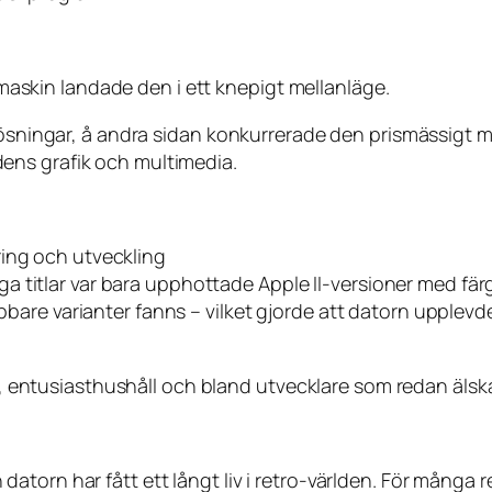
l maskin landade den i ett knepigt mellanläge.
-lösningar, å andra sidan konkurrerade den prismässigt 
ens grafik och multimedia.
ring och utveckling
a titlar var bara upphottade Apple II-versioner med fä
nabbare varianter fanns – vilket gjorde att datorn uppl
or, entusiasthushåll och bland utvecklare som redan älska
atorn har fått ett långt liv i retro-världen. För många