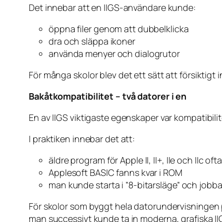
Det innebar att en IIGS-användare kunde:
öppna filer genom att dubbelklicka
dra och släppa ikoner
använda menyer och dialogrutor
För många skolor blev det ett sätt att försiktigt
Bakåtkompatibilitet – två datorer i en
En av IIGS viktigaste egenskaper var kompatibili
I praktiken innebar det att:
äldre program för Apple II, II+, IIe och IIc of
Applesoft BASIC fanns kvar i ROM
man kunde starta i ”8-bitarsläge” och jobba 
För skolor som byggt hela datorundervisningen p
man successivt kunde ta in moderna, grafiska I