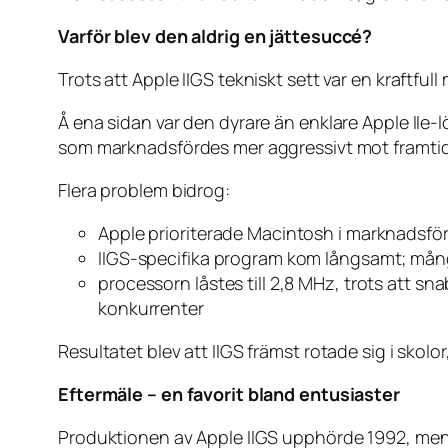
Varför blev den aldrig en jättesuccé?
Trots att Apple IIGS tekniskt sett var en kraftful
Å ena sidan var den dyrare än enklare Apple IIe
som marknadsfördes mer aggressivt mot framtid
Flera problem bidrog:
Apple prioriterade Macintosh i marknadsfö
IIGS-specifika program kom långsamt; mång
processorn låstes till 2,8 MHz, trots att s
konkurrenter
Resultatet blev att IIGS främst rotade sig i skol
Eftermäle – en favorit bland entusiaster
Produktionen av Apple IIGS upphörde 1992, men d