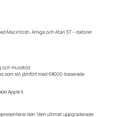
med Macintosh, Amiga och Atari ST – datorer
rg och musstöd
evdes som slö jämfört med 68000-baserade
de Apple II.
 representerar den ”den ultimat uppgraderade