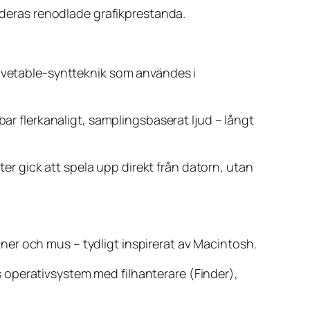
l deras renodlade grafikprestanda.
wavetable-syntteknik som användes i
bar flerkanaligt, samplingsbaserat ljud – långt
r gick att spela upp direkt från datorn, utan
koner och mus – tydligt inspirerat av Macintosh.
 operativsystem med filhanterare (Finder),