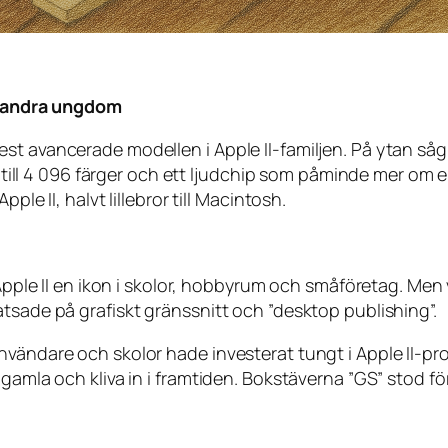
en andra ungdom
st avancerade modellen i Apple II-familjen. På ytan såg 
pp till 4 096 färger och ett ljudchip som påminde mer om 
ple II, halvt lillebror till Macintosh.
 Apple II en ikon i skolor, hobbyrum och småföretag. Men
tsade på grafiskt gränssnitt och ”desktop publishing”.
nvändare och skolor hade investerat tungt i Apple II-p
 gamla och kliva in i framtiden. Bokstäverna ”GS” stod 