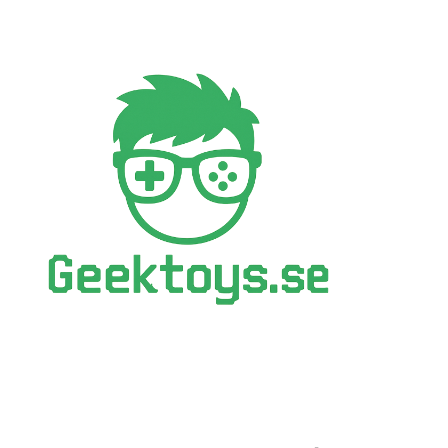
Hoppa
till
innehåll