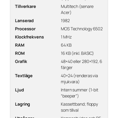
Tillverkare
Multitech (senare
Acer)
Lanserad
1982
Processor
MOS Technology 6502
Klockfrekvens
1 MHz
RAM
64 KB
ROM
16 KB (inkl. BASIC)
Grafik
48×40 eller 280×192, 6
färger
Textläge
40×24 (renderas via
mjukvara)
Ljud
Intern summer (1-bit
“beeper”)
Lagring
Kassettband; floppy
som tillval