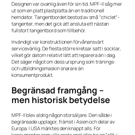
Designen var ovanlig även för sin tid. MPF-II såg mer
ut som en platt plastplatta än en traditionell
hemdator. Tangentbordet bestod av små “chiclet”-
tangenter, men det gick att ansluta ett nästan
fullstort tangentbord som tillbehör.
Invändigt var konstruktionen förvånansvärt
servicevänlig. De flesta större kretsar satt i socklar,
vilket gör datorn relativt lätt att reparera än i dag.
Det säger något om dess ursprung som tränings-
och utbildningsmaskin snarare än
konsumentprodukt.
Begränsad framgång –
men historisk betydelse
MPF-II blev aldrig någon storsäljare. Den sålde i
begränsade upplagor, främst i Asien och delar av
Europa. I USA märktes den knappt alls. För