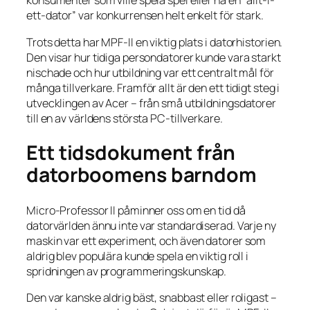
konsumenter som ville spela spel eller ha en “allt-i-
ett-dator” var konkurrensen helt enkelt för stark.
Trots detta har MPF-II en viktig plats i datorhistorien.
Den visar hur tidiga persondatorer kunde vara starkt
nischade och hur utbildning var ett centralt mål för
många tillverkare. Framför allt är den ett tidigt steg i
utvecklingen av Acer – från små utbildningsdatorer
till en av världens största PC-tillverkare.
Ett tidsdokument från
datorboomens barndom
Micro-Professor II påminner oss om en tid då
datorvärlden ännu inte var standardiserad. Varje ny
maskin var ett experiment, och även datorer som
aldrig blev populära kunde spela en viktig roll i
spridningen av programmeringskunskap.
Den var kanske aldrig bäst, snabbast eller roligast –