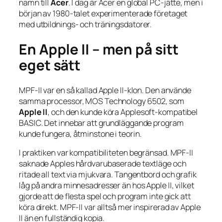
namn till
Acer
. I dag är Acer en global PC-jätte, men i
början av 1980-talet experimenterade företaget
med utbildnings- och träningsdatorer.
En Apple II – men på sitt
eget sätt
MPF-II var en så kallad Apple II-klon. Den använde
samma processor, MOS Technology 6502, som
Apple II
, och den kunde köra Applesoft-kompatibel
BASIC. Det innebar att grundläggande program
kunde fungera, åtminstone i teorin.
I praktiken var kompatibiliteten begränsad. MPF-II
saknade Apples hårdvarubaserade textläge och
ritade all text via mjukvara. Tangentbord och grafik
låg på andra minnesadresser än hos Apple II, vilket
gjorde att de flesta spel och program inte gick att
köra direkt. MPF-II var alltså mer inspirerad av Apple
II än en fullständig kopia.