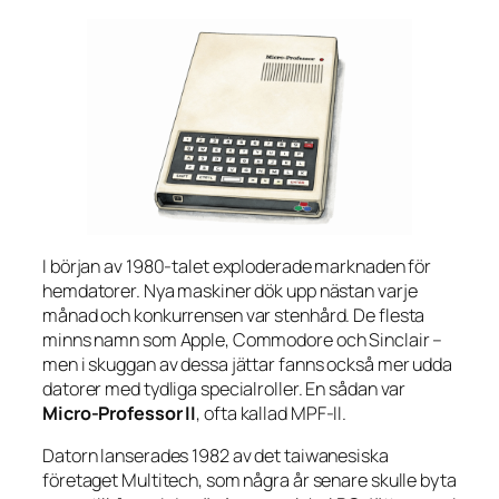
I början av 1980-talet exploderade marknaden för
hemdatorer. Nya maskiner dök upp nästan varje
månad och konkurrensen var stenhård. De flesta
minns namn som Apple, Commodore och Sinclair –
men i skuggan av dessa jättar fanns också mer udda
datorer med tydliga specialroller. En sådan var
Micro-Professor II
, ofta kallad MPF-II.
Datorn lanserades 1982 av det taiwanesiska
företaget Multitech, som några år senare skulle byta