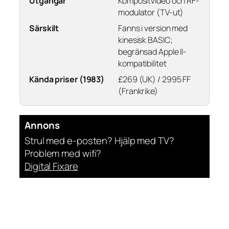
Utgångar
Kompositvideo och RF-
modulator (TV-ut)
Särskilt
Fanns i version med
kinesisk BASIC;
begränsad Apple II-
kompatibilitet
Kända priser (1983)
£269 (UK) / 2995 FF
(Frankrike)
Annons
Strul med e-posten? Hjälp med TV?
Problem med wifi?
Digital Fixare