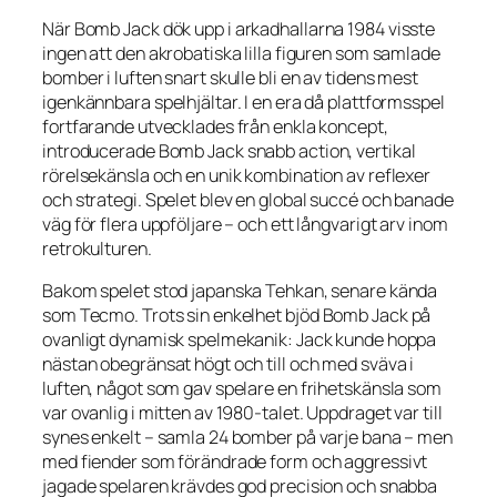
När
Bomb Jack
dök upp i arkadhallarna 1984 visste
ingen att den akrobatiska lilla figuren som samlade
bomber i luften snart skulle bli en av tidens mest
igenkännbara spelhjältar. I en era då plattformsspel
fortfarande utvecklades från enkla koncept,
introducerade
Bomb Jack
snabb action, vertikal
rörelsekänsla och en unik kombination av reflexer
och strategi. Spelet blev en global succé och banade
väg för flera uppföljare – och ett långvarigt arv inom
retrokulturen.
Bakom spelet stod japanska Tehkan, senare kända
som Tecmo. Trots sin enkelhet bjöd
Bomb Jack
på
ovanligt dynamisk spelmekanik: Jack kunde hoppa
nästan obegränsat högt och till och med sväva i
luften, något som gav spelare en frihetskänsla som
var ovanlig i mitten av 1980-talet. Uppdraget var till
synes enkelt – samla 24 bomber på varje bana – men
med fiender som förändrade form och aggressivt
jagade spelaren krävdes god precision och snabba