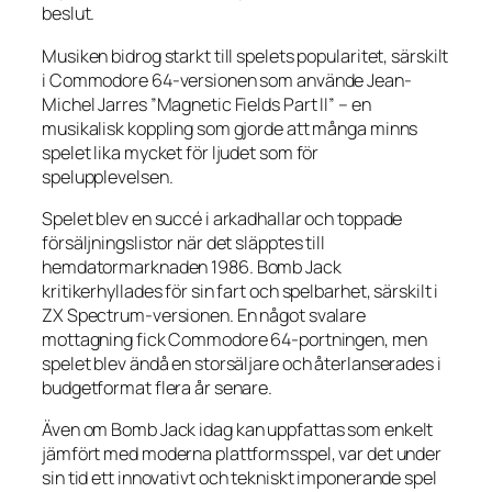
beslut.
Musiken bidrog starkt till spelets popularitet, särskilt
i Commodore 64-versionen som använde Jean-
Michel Jarres ”Magnetic Fields Part II” – en
musikalisk koppling som gjorde att många minns
spelet lika mycket för ljudet som för
spelupplevelsen.
Spelet blev en succé i arkadhallar och toppade
försäljningslistor när det släpptes till
hemdatormarknaden 1986.
Bomb Jack
kritikerhyllades för sin fart och spelbarhet, särskilt i
ZX Spectrum-versionen. En något svalare
mottagning fick Commodore 64-portningen, men
spelet blev ändå en storsäljare och återlanserades i
budgetformat flera år senare.
Även om
Bomb Jack
idag kan uppfattas som enkelt
jämfört med moderna plattformsspel, var det under
sin tid ett innovativt och tekniskt imponerande spel