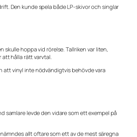
drift. Den kunde spela både LP-skivor och singlar
kulle hoppa vid rörelse. Tallriken var liten,
tt hålla rätt varvtal.
en att vinyl inte nödvändigtvis behövde vara
and samlare levde den vidare som ett exempel på
er nämndes allt oftare som ett av de mest säregna