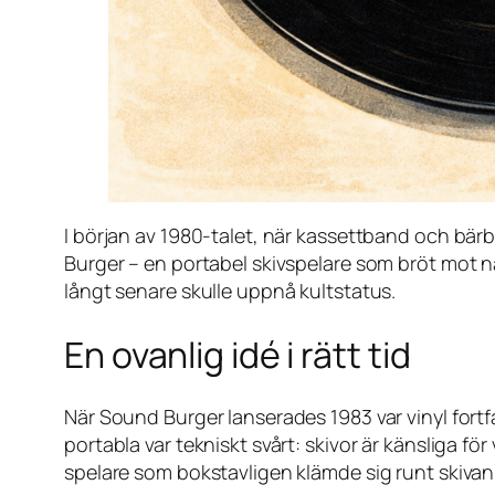
I början av 1980-talet, när kassettband och bä
Burger – en portabel skivspelare som bröt mot nä
långt senare skulle uppnå kultstatus.
En ovanlig idé i rätt tid
När Sound Burger lanserades 1983 var vinyl for
portabla var tekniskt svårt: skivor är känsliga f
spelare som bokstavligen klämde sig runt skivan i 