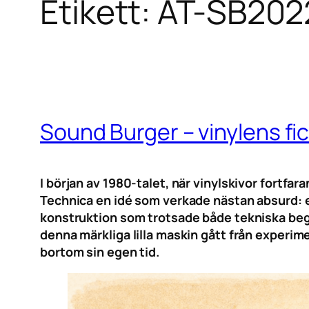
Etikett:
AT-SB202
Sound Burger – vinylens fi
I början av 1980-talet, när vinylskivor for
Technica en idé som verkade nästan absurd: e
konstruktion som trotsade både tekniska begr
denna märkliga lilla maskin gått från experime
bortom sin egen tid.