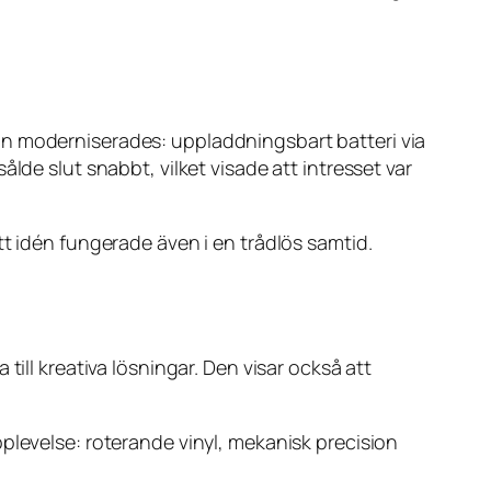
an moderniserades: uppladdningsbart batteri via
lde slut snabbt, vilket visade att intresset var
tt idén fungerade även i en trådlös samtid.
ill kreativa lösningar. Den visar också att
plevelse: roterande vinyl, mekanisk precision