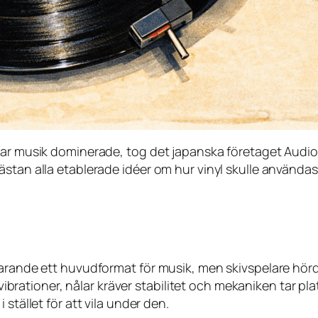
rbar musik dominerade, tog det japanska företaget Audi
stan alla etablerade idéer om hur vinyl skulle användas
tfarande ett huvudformat för musik, men skivspelare h
ör vibrationer, nålar kräver stabilitet och mekaniken tar
stället för att vila under den.