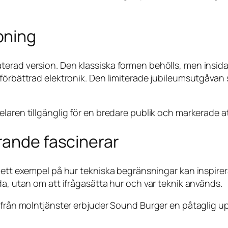
pning
terad version. Den klassiska formen behölls, men insid
örbättrad elektronik. Den limiterade jubileumsutgåvan så
laren tillgänglig för en bredare publik och markerade a
rande fascinerar
ett exempel på hur tekniska begränsningar kan inspirera t
da, utan om att ifrågasätta hur och var teknik används.
 från molntjänster erbjuder Sound Burger en påtaglig up