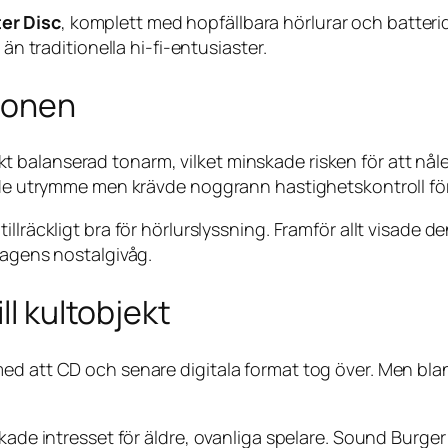
er Disc
, komplett med hopfällbara hörlurar och batteri
än traditionella hi-fi-entusiaster.
ionen
alanserad tonarm, vilket minskade risken för att nålen s
ade utrymme men krävde noggrann hastighetskontroll för a
llräckligt bra för hörlurslyssning. Framför allt visade d
dagens nostalgivåg.
ll kultobjekt
med att CD och senare digitala format tog över. Men bl
ökade intresset för äldre, ovanliga spelare. Sound Burg