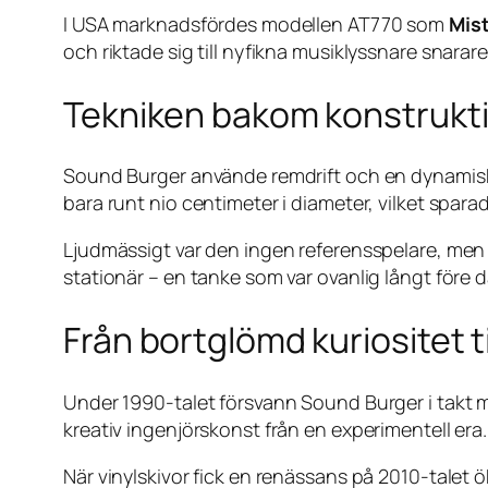
I USA marknadsfördes modellen AT770 som
Mist
och riktade sig till nyfikna musiklyssnare snarare 
Tekniken bakom konstrukt
Sound Burger använde remdrift och en dynamiskt b
bara runt nio centimeter i diameter, vilket spar
Ljudmässigt var den ingen referensspelare, men ti
stationär – en tanke som var ovanlig långt före 
Från bortglömd kuriositet ti
Under 1990-talet försvann Sound Burger i takt 
kreativ ingenjörskonst från en experimentell era.
När vinylskivor fick en renässans på 2010-talet 