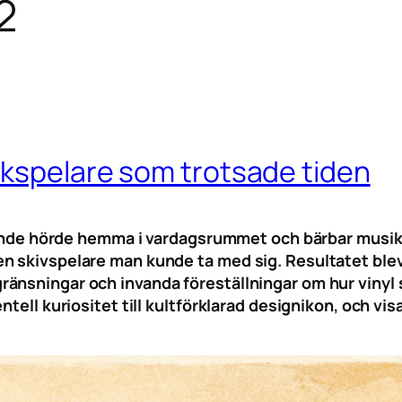
2
ckspelare som trotsade tiden
tfarande hörde hemma i vardagsrummet och bärbar mus
n skivspelare man kunde ta med sig. Resultatet ble
änsningar och invanda föreställningar om hur vinyl 
ntell kuriositet till kultförklarad designikon, och vi