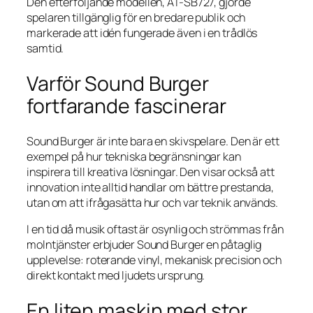
Den efterföljande modellen, AT-SB727, gjorde
spelaren tillgänglig för en bredare publik och
markerade att idén fungerade även i en trådlös
samtid.
Varför Sound Burger
fortfarande fascinerar
Sound Burger är inte bara en skivspelare. Den är ett
exempel på hur tekniska begränsningar kan
inspirera till kreativa lösningar. Den visar också att
innovation inte alltid handlar om bättre prestanda,
utan om att ifrågasätta hur och var teknik används.
I en tid då musik oftast är osynlig och strömmas från
molntjänster erbjuder Sound Burger en påtaglig
upplevelse: roterande vinyl, mekanisk precision och
direkt kontakt med ljudets ursprung.
En liten maskin med stor