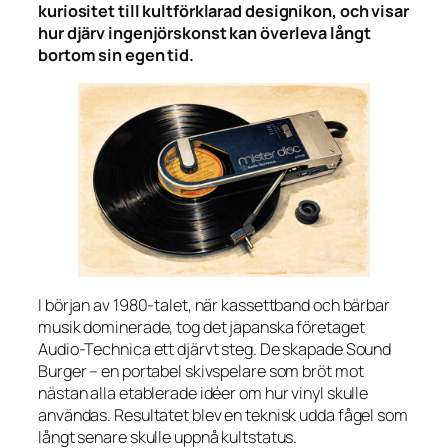
kuriositet till kultförklarad designikon, och visar
hur djärv ingenjörskonst kan överleva långt
bortom sin egen tid.
I början av 1980-talet, när kassettband och bärbar
musik dominerade, tog det japanska företaget
Audio-Technica ett djärvt steg. De skapade Sound
Burger – en portabel skivspelare som bröt mot
nästan alla etablerade idéer om hur vinyl skulle
användas. Resultatet blev en teknisk udda fågel som
långt senare skulle uppnå kultstatus.