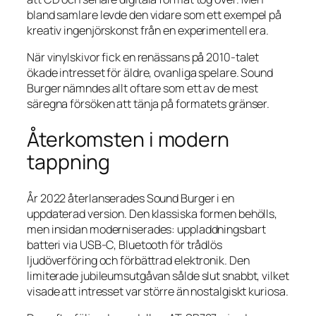
bland samlare levde den vidare som ett exempel på
kreativ ingenjörskonst från en experimentell era.
När vinylskivor fick en renässans på 2010-talet
ökade intresset för äldre, ovanliga spelare. Sound
Burger nämndes allt oftare som ett av de mest
säregna försöken att tänja på formatets gränser.
Återkomsten i modern
tappning
År 2022 återlanserades Sound Burger i en
uppdaterad version. Den klassiska formen behölls,
men insidan moderniserades: uppladdningsbart
batteri via USB-C, Bluetooth för trådlös
ljudöverföring och förbättrad elektronik. Den
limiterade jubileumsutgåvan sålde slut snabbt, vilket
visade att intresset var större än nostalgiskt kuriosa.