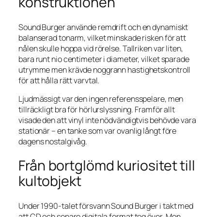
konstruktionen
Sound Burger använde remdrift och en dynamiskt
balanserad tonarm, vilket minskade risken för att
nålen skulle hoppa vid rörelse. Tallriken var liten,
bara runt nio centimeter i diameter, vilket sparade
utrymme men krävde noggrann hastighetskontroll
för att hålla rätt varvtal.
Ljudmässigt var den ingen referensspelare, men
tillräckligt bra för hörlurslyssning. Framför allt
visade den att vinyl inte nödvändigtvis behövde vara
stationär – en tanke som var ovanlig långt före
dagens nostalgivåg.
Från bortglömd kuriositet till
kultobjekt
Under 1990-talet försvann Sound Burger i takt med
att CD och senare digitala format tog över. Men