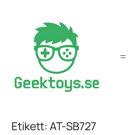
Hoppa
till
innehåll
Etikett:
AT-SB727