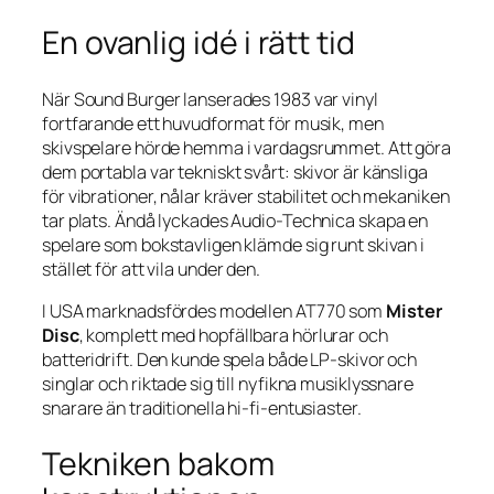
En ovanlig idé i rätt tid
När Sound Burger lanserades 1983 var vinyl
fortfarande ett huvudformat för musik, men
skivspelare hörde hemma i vardagsrummet. Att göra
dem portabla var tekniskt svårt: skivor är känsliga
för vibrationer, nålar kräver stabilitet och mekaniken
tar plats. Ändå lyckades Audio-Technica skapa en
spelare som bokstavligen klämde sig runt skivan i
stället för att vila under den.
I USA marknadsfördes modellen AT770 som
Mister
Disc
, komplett med hopfällbara hörlurar och
batteridrift. Den kunde spela både LP-skivor och
singlar och riktade sig till nyfikna musiklyssnare
snarare än traditionella hi-fi-entusiaster.
Tekniken bakom