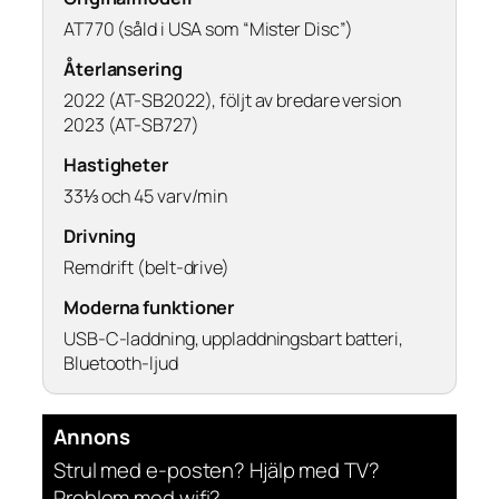
AT770 (såld i USA som “Mister Disc”)
Återlansering
2022 (AT-SB2022), följt av bredare version
2023 (AT-SB727)
Hastigheter
33⅓ och 45 varv/min
Drivning
Remdrift (belt-drive)
Moderna funktioner
USB-C-laddning, uppladdningsbart batteri,
Bluetooth-ljud
Annons
Strul med e-posten? Hjälp med TV?
Problem med wifi?