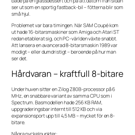
både på en glassdessert och på att datorn från sidan
ser ut som en sportig fastback-bil – fötterna blir som
små hjul.
Problemet var bara timingen. När SAM Coupé kom
ut hade 16-bitarsmaskiner som Amiga och Atari ST
redan etablerat sig, och PC-världen växte snabbt.
Att lansera en avancerad 8-bitarsmaskin 1989 var
modigt – eller dumdristigt – beroende på hur man
ser det.
Hårdvaran – kraftfull 8-bitare
Under huven sitter en Zilog Z80B-processor på 6
MHz, en snabbare variant av samma CPU som i
Spectrum. Basmodellen hade 256 KB RAM,
uppgraderingsbar internt till 512 KB och via
expansionsport upp till 4,5 MB – mycket för en 8-
bitare.
Några nyckelpunkter: