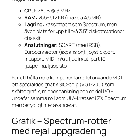
CPU:
Z80B @ 6 MHz
RAM:
256–512 KB (max ca 4,5 MB)
Lagring:
kassettport som Spectrum, men
även plats för upp till två 3,5″ diskettstationer i
chassit
Anslutningar:
SCART (med RGB),
Euroconnector (expansion), joystickport,
musport, MIDI in/ut, ljud in/ut, port för
ljuspenna/ljuspistol
För att hålla nere komponentantalet använde MGT
ett specialdesignat ASIC-chip (VGT-200) som
skötte grafik, minnesbankning och en del I/O –
ungefär samma roll som ULA-kretsen i ZX Spectrum,
men betydligt mer avancerat.
Grafik – Spectrum-rötter
med rejäl uppgradering