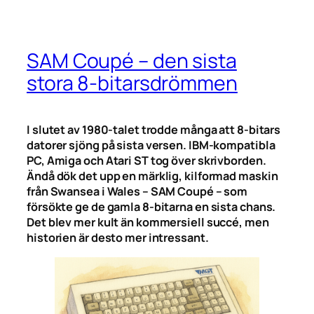
SAM Coupé – den sista
stora 8-bitarsdrömmen
I slutet av 1980-talet trodde många att 8-bitars
datorer sjöng på sista versen. IBM-kompatibla
PC, Amiga och Atari ST tog över skrivborden.
Ändå dök det upp en märklig, kilformad maskin
från Swansea i Wales – SAM Coupé – som
försökte ge de gamla 8-bitarna en sista chans.
Det blev mer kult än kommersiell succé, men
historien är desto mer intressant.