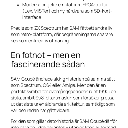
Moderna projekt: emulatorer, FPGA-portar
(t.ex. MiSTer) och ny hårdvara som SD-kort-
interface
Precis som ZX Spectrum har SAM fått ett andra liv
som retro-plattform, där begränsningarna snarare
ses som en kreativ utmaning.
En fotnot – men en
fascinerande sådan
SAM Coupé ändrade aldrig historien på samma sätt
som Spectrum, C64 eller Amiga. Men den är en
perfekt symbol för övergångsperioden runt 1990: en
sista, ambitiös 8-bitarsmaskin som försöker pressa
ut det sista ur en åldrande arkitektur, samtidigt som
världen redan har gått vidare.
För den som gillar datorhistoria är SAM Coupé därför
inte bara en udda parantes – utan en liten, kilformad