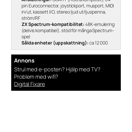
pin Euroconnector, joystickport, musport, MIDI
in/ut, kassett I/O, stereo ljud ut/ljuspenna,
ström/RF
ZX Spectrum-kompatibilitet:
48K-emulering
(delvis kompatibel), stöd för många Spectrum-
spel
Sålda enheter (uppskattning):
ca 12 000
Annons
Strul med e-posten? Hjälp med TV?
Problem med wifi?
Digital Fixare