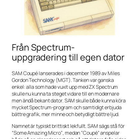
Från Spectrum-
uppgradering till egen dator
SAM Coupé lanserades i december 1989 av Miles
Gordon Technology (MGT). Tanken var ganska
enkel: alla som hade vuxit upp med ZX Spectrum
skulle nu kunna ta steget vidare till en modernare
men ändå bekant dator. SAM skulle både kunna köra
mycket Spectrum-program och samtidigt erbjuda
bättre grafik, mer minne och betydligt bättre ljud.
Namnet är typiskt brittiskt lekfullt. SAM sägs stå för
“Some Amazing Micro”
, medan ”Coupé” anspelar