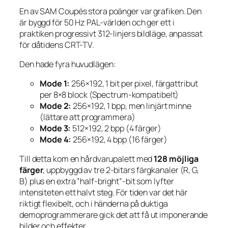
En av SAM Coupés stora poänger var grafiken. Den
är byggd för 50 Hz PAL-världen och ger ett i
praktiken progressivt 312-linjers bildläge, anpassat
för dåtidens CRT-TV.
Den hade fyra huvudlägen:
Mode 1:
256×192, 1 bit per pixel, färgattribut
per 8×8 block (Spectrum-kompatibelt)
Mode 2:
256×192, 1 bpp, men linjärt minne
(lättare att programmera)
Mode 3:
512×192, 2 bpp (4 färger)
Mode 4:
256×192, 4 bpp (16 färger)
Till detta kom en hårdvarupalett med
128 möjliga
färger
, uppbyggd av tre 2-bitars färgkanaler (R, G,
B) plus en extra ”half-bright”-bit som lyfter
intensiteten ett halvt steg. För tiden var det här
riktigt flexibelt, och i händerna på duktiga
demoprogrammerare gick det att få ut imponerande
bilder och effekter.