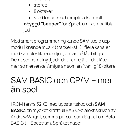
stereo
8 oktaver
stöd för brus och amplitudkontroll
Inbyggd ”beeper”
för Spectrum-kompatibla
ljud
Med smart programmering kunde SAM spela upp
modulliknande musik (tracker-stil) i flera kanaler
med sample-liknande ljud, om än på låg bitdjup.
Demoscenen utnyttjade det här rejält – det låter
mer som en enkel Amiga än som en ”vanlig” 8-bitare.
SAM BASIC och CP/M – mer
än spel
I ROM fanns 32 KB med uppstarts­kod och
SAM
BASIC
, en mycket kraftfull BASIC-dialekt skriven av
Andrew Wright, samma person som låg bakom Beta
BASIC till Spectrum. Språket hade: