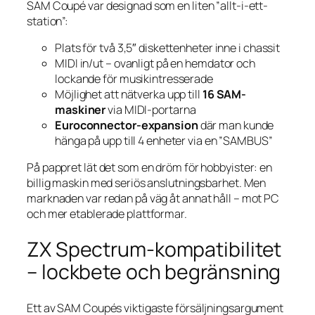
SAM Coupé var designad som en liten ”allt-i-ett-
station”:
Plats för två 3,5″ diskettenheter inne i chassit
MIDI in/ut – ovanligt på en hem­dator och
lockande för musikintresserade
Möjlighet att nätverka upp till
16 SAM-
maskiner
via MIDI-portarna
Euroconnector-expansion
där man kunde
hänga på upp till 4 enheter via en ”SAMBUS”
På pappret lät det som en dröm för hobbyister: en
billig maskin med seriös anslutningsbarhet. Men
marknaden var redan på väg åt annat håll – mot PC
och mer etablerade plattformar.
ZX Spectrum-kompatibilitet
– lockbete och begränsning
Ett av SAM Coupés viktigaste försäljningsargument