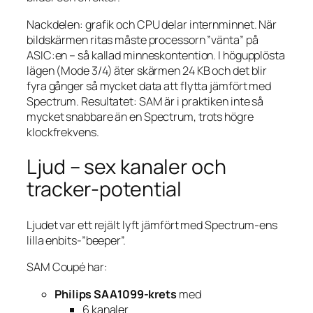
Nackdelen: grafik och CPU delar internminnet. När
bildskärmen ritas måste processorn ”vänta” på
ASIC:en – så kallad minneskontention. I högupplösta
lägen (Mode 3/4) äter skärmen 24 KB och det blir
fyra gånger så mycket data att flytta jämfört med
Spectrum. Resultatet: SAM är i praktiken inte så
mycket snabbare än en Spectrum, trots högre
klockfrekvens.
Ljud – sex kanaler och
tracker-potential
Ljudet var ett rejält lyft jämfört med Spectrum-ens
lilla enbits-”beeper”.
SAM Coupé har:
Philips SAA1099-krets
med
6 kanaler