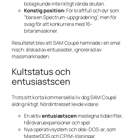
bolag kunde inte riktigt vända skutan.
Konstig position:
För kraftfull och dyr som
”bara en Spectrum-uppgradering”, men för
svag för att konkurrera med 16-
bitarsmaskiner.
Resultatet blev att SAM Coupé hamnade i en smal
nisch: älskad av entusiaster, ignorerad av
massmarknaden.
Kultstatus och
entusiastscen
Trots sitt korta kommersiella liv dog SAM Coupé
aldrig riktigt. Nördintresset levde vidare:
En aktiv
entusiastscen
med egna tidskrifter,
hårdvaru­expansioner och spel
Nya operativsystem och disk-DOS:ar, som
MasterDOS och CP/M-lösningar