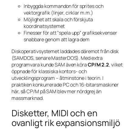
Inbyggda kommandon för sprites och
vektorgrafik (linjer, cirklar m.m.)
Möjlighet att skala och förskjuta
koordinatsystemet
Finesser för att ”spela upp” grafiksekvenser
snabbare genom att lagra dem
Diskoperativsystemet laddades däremot från disk
(SAMDOS, senare MasterDOS). Med extra
programvara kunde SAM även köra
CP/M 2.2
, vilket
öppnade för klassiska kontors- och
utvecklingsprogram – åtminstone i teorin. I
praktiken konkurrerade PC och 16-bitarsmaskiner
här, så CP/M på SAM blev mer nördgrej än
massmarknad.
Disketter, MIDI och en
ovanligt rik expansionsmiljö