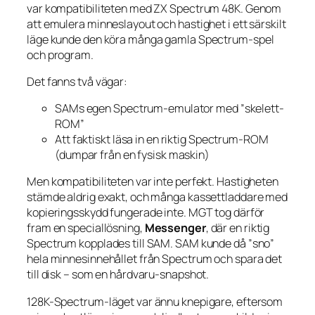
var kompatibiliteten med ZX Spectrum 48K. Genom
att emulera minneslayout och hastighet i ett särskilt
läge kunde den köra många gamla Spectrum-spel
och program.
Det fanns två vägar:
SAMs egen Spectrum-emulator med ”skelett-
ROM”
Att faktiskt läsa in en riktig Spectrum-ROM
(dumpar från en fysisk maskin)
Men kompatibiliteten var inte perfekt. Hastigheten
stämde aldrig exakt, och många kassettladdare med
kopieringsskydd fungerade inte. MGT tog därför
fram en speciallösning,
Messenger
, där en riktig
Spectrum kopplades till SAM. SAM kunde då ”sno”
hela minnesinnehållet från Spectrum och spara det
till disk – som en hårdvaru-snapshot.
128K-Spectrum-läget var ännu knepigare, eftersom