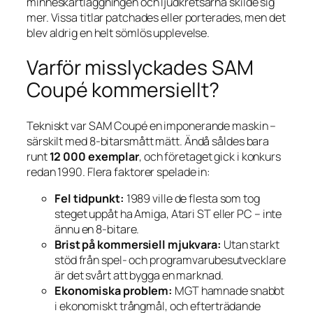
minneskartläggningen och ljudkretsarna skilde sig
mer. Vissa titlar patchades eller porterades, men det
blev aldrig en helt sömlös upplevelse.
Varför misslyckades SAM
Coupé kommersiellt?
Tekniskt var SAM Coupé en imponerande maskin –
särskilt med 8-bitarsmått mätt. Ändå såldes bara
runt
12 000 exemplar
, och företaget gick i konkurs
redan 1990. Flera faktorer spelade in:
Fel tidpunkt:
1989 ville de flesta som tog
steget uppåt ha Amiga, Atari ST eller PC – inte
ännu en 8-bitare.
Brist på kommersiell mjukvara:
Utan starkt
stöd från spel- och programvarube­sutvecklare
är det svårt att bygga en marknad.
Ekonomiska problem:
MGT hamnade snabbt
i ekonomiskt trångmål, och efterträdande