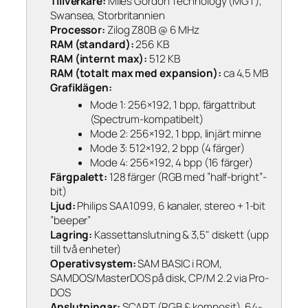
Tillverkare:
Miles Gordon Technology (MGT),
Swansea, Storbritannien
Processor:
Zilog Z80B @ 6 MHz
RAM (standard):
256 KB
RAM (internt max):
512 KB
RAM (totalt max med expansion):
ca 4,5 MB
Grafiklägen:
Mode 1: 256×192, 1 bpp, färgattribut
(Spectrum-kompatibelt)
Mode 2: 256×192, 1 bpp, linjärt minne
Mode 3: 512×192, 2 bpp (4 färger)
Mode 4: 256×192, 4 bpp (16 färger)
Färgpalett:
128 färger (RGB med ”half-bright”-
bit)
Ljud:
Philips SAA1099, 6 kanaler, stereo + 1-bit
”beeper”
Lagring:
Kassettanslutning & 3,5" diskett (upp
till två enheter)
Operativsystem:
SAM BASIC i ROM,
SAMDOS/MasterDOS på disk, CP/M 2.2 via Pro-
DOS
Anslutningar:
SCART (RGB & komposit), 64-