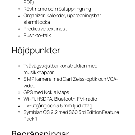
PDF)
Röstmemo och röstuppringning
Organizer, kalender, upprepningsbar
alarmklocka
Predictive text input
Push-to-talk
Höjdpunkter
Tvåvägsskjutbar konstruktion med
musikknappar
5 MP kamera med Carl Zeiss-optik och VGA-
video
GPS med Nokia Maps
Wi-Fi, HSDPA, Bluetooth, FM-radio
TV-utgång och 3.5 mm ljuduttag
Symbian OS 9.2 med S60 3rd Edition Feature
Pack 1
Begränsningar