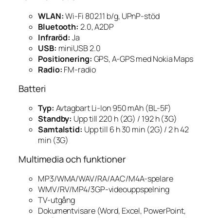
WLAN:
Wi-Fi 802.11 b/g, UPnP-stöd
Bluetooth:
2.0, A2DP
Infraröd:
Ja
USB:
miniUSB 2.0
Positionering:
GPS, A-GPS med Nokia Maps
Radio:
FM-radio
Batteri
Typ:
Avtagbart Li-Ion 950 mAh (BL-5F)
Standby:
Upp till 220 h (2G) / 192 h (3G)
Samtalstid:
Upp till 6 h 30 min (2G) / 2 h 42
min (3G)
Multimedia och funktioner
MP3/WMA/WAV/RA/AAC/M4A-spelare
WMV/RV/MP4/3GP-videouppspelning
TV-utgång
Dokumentvisare (Word, Excel, PowerPoint,