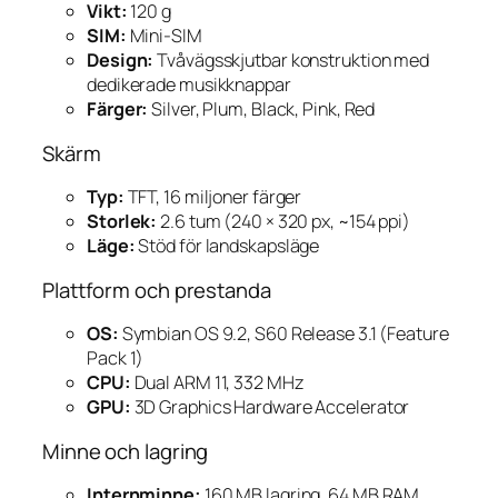
Vikt:
120 g
SIM:
Mini-SIM
Design:
Tvåvägsskjutbar konstruktion med
dedikerade musikknappar
Färger:
Silver, Plum, Black, Pink, Red
Skärm
Typ:
TFT, 16 miljoner färger
Storlek:
2.6 tum (240 × 320 px, ~154 ppi)
Läge:
Stöd för landskapsläge
Plattform och prestanda
OS:
Symbian OS 9.2, S60 Release 3.1 (Feature
Pack 1)
CPU:
Dual ARM 11, 332 MHz
GPU:
3D Graphics Hardware Accelerator
Minne och lagring
Internminne:
160 MB lagring, 64 MB RAM