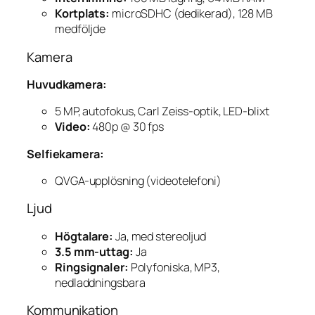
Kortplats:
microSDHC (dedikerad), 128 MB
medföljde
Kamera
Huvudkamera:
5 MP, autofokus, Carl Zeiss-optik, LED-blixt
Video:
480p @ 30 fps
Selfiekamera:
QVGA-upplösning (videotelefoni)
Ljud
Högtalare:
Ja, med stereoljud
3.5 mm-uttag:
Ja
Ringsignaler:
Polyfoniska, MP3,
nedladdningsbara
Kommunikation