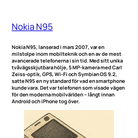
Nokia N95
Nokia N95, lanserad i mars 2007, var en
milstolpe inom mobilteknik och en av de mest
avancerade telefonerna i sin tid. Med sitt unika
tvåvägsskjutbara hölje, 5 MP-kamera med Carl
Zeiss-optik, GPS, Wi-Fi och Symbian OS 9.2,
satte N95 en ny standard för vad en smartphone
kunde vara. Det var telefonen som visade vägen
för den moderna mobilvärlden – långt innan
Android och iPhone tog över.