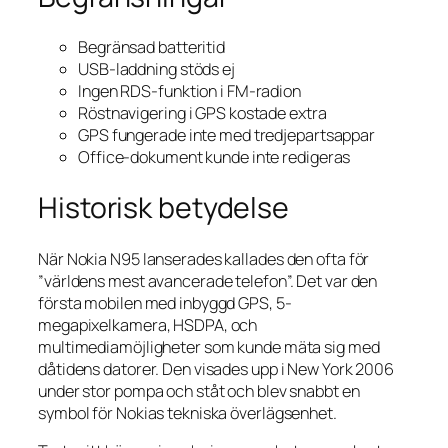
Begränsad batteritid
USB-laddning stöds ej
Ingen RDS-funktion i FM-radion
Röstnavigering i GPS kostade extra
GPS fungerade inte med tredjepartsappar
Office-dokument kunde inte redigeras
Historisk betydelse
När Nokia N95 lanserades kallades den ofta för
”världens mest avancerade telefon”. Det var den
första mobilen med inbyggd GPS, 5-
megapixelkamera, HSDPA, och
multimediamöjligheter som kunde mäta sig med
dåtidens datorer. Den visades upp i New York 2006
under stor pompa och ståt och blev snabbt en
symbol för Nokias tekniska överlägsenhet.