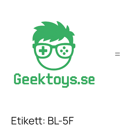
Hoppa
till
innehåll
Etikett:
BL-5F