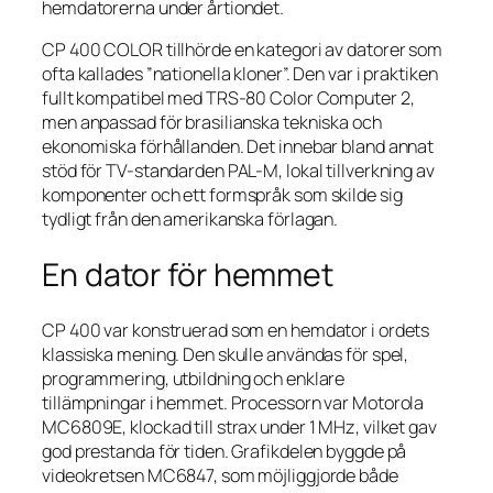
hemdatorerna under årtiondet.
CP 400 COLOR tillhörde en kategori av datorer som
ofta kallades ”nationella kloner”. Den var i praktiken
fullt kompatibel med TRS-80 Color Computer 2,
men anpassad för brasilianska tekniska och
ekonomiska förhållanden. Det innebar bland annat
stöd för TV-standarden PAL-M, lokal tillverkning av
komponenter och ett formspråk som skilde sig
tydligt från den amerikanska förlagan.
En dator för hemmet
CP 400 var konstruerad som en hemdator i ordets
klassiska mening. Den skulle användas för spel,
programmering, utbildning och enklare
tillämpningar i hemmet. Processorn var Motorola
MC6809E, klockad till strax under 1 MHz, vilket gav
god prestanda för tiden. Grafikdelen byggde på
videokretsen MC6847, som möjliggjorde både