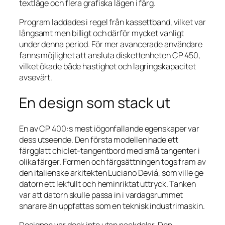
textläge och flera grafiska lägen i färg.
Program laddades i regel från kassettband, vilket var
långsamt men billigt och därför mycket vanligt
under denna period. För mer avancerade användare
fanns möjlighet att ansluta diskettenheten CP 450,
vilket ökade både hastighet och lagringskapacitet
avsevärt.
En design som stack ut
En av CP 400:s mest iögonfallande egenskaper var
dess utseende. Den första modellen hade ett
färgglatt chiclet-tangentbord med små tangenter i
olika färger. Formen och färgsättningen togs fram av
den italienske arkitekten Luciano Deviá, som ville ge
datorn ett lekfullt och heminriktat uttryck. Tanken
var att datorn skulle passa in i vardagsrummet
snarare än uppfattas som en teknisk industrimaskin.