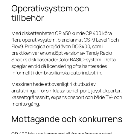
Operativsystem och
tillbehör
Med diskettenheten CP 450 kunde CP 400 köra
flera operativsystem, bland annat OS-9 Level 1 och
Flex9. Prológica erbjöd även DOS400, som i
praktiken var en omdöpt version av Tandy Radio
Shacks diskbaserade Color BASIC-system. Detta
speglar en tid då licensiering ofta hanterades
informellt i den brasilianska datorindustrin.
Maskinen hade ett ovanligt rikt utbud av
anslutningar för sin klass: seriell port, joystickportar,
kassettgränssnitt, expansionsport och både TV- och
monitorgång.
Mottagande och konkurrens