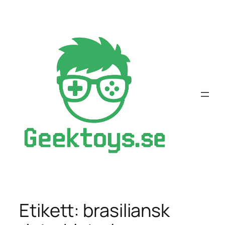
Hoppa
till
innehåll
Etikett:
brasiliansk