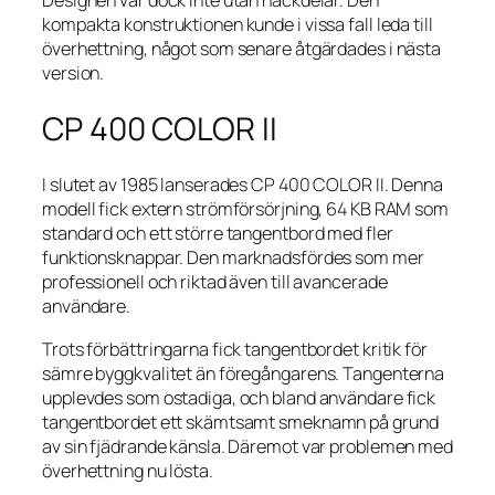
Designen var dock inte utan nackdelar. Den
kompakta konstruktionen kunde i vissa fall leda till
överhettning, något som senare åtgärdades i nästa
version.
CP 400 COLOR II
I slutet av 1985 lanserades CP 400 COLOR II. Denna
modell fick extern strömförsörjning, 64 KB RAM som
standard och ett större tangentbord med fler
funktionsknappar. Den marknadsfördes som mer
professionell och riktad även till avancerade
användare.
Trots förbättringarna fick tangentbordet kritik för
sämre byggkvalitet än föregångarens. Tangenterna
upplevdes som ostadiga, och bland användare fick
tangentbordet ett skämtsamt smeknamn på grund
av sin fjädrande känsla. Däremot var problemen med
överhettning nu lösta.