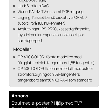
högupplöst läge)
Ljud: 6-bitars DAC
Video: PAL-M TV-ut, samt RGB-utgång
Lagring: Kassettband; diskett via CP 450
(upp till två 180 KB-enheter)
Anslutningar: RS-232C, kassettgränssnitt,
joystickportar, expansions-/kassettport,
cartridge-port
Modeller
CP 400 COLOR: första modellen med
färgglatt chiclet-tangentbord (55 tangenter)
CP 400 COLOR II: senare modell med extern
strömförsörjning och 59-tangenters
tangentbord samt 64 KB RAM som standard
Annons
Strul med e-posten? Hjälp med TV?