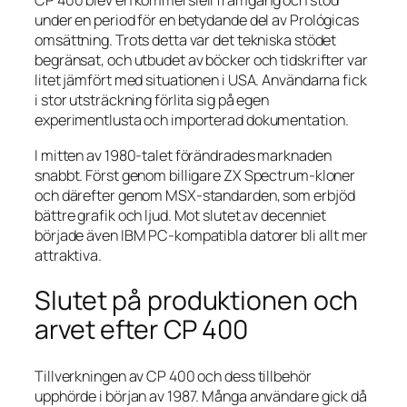
CP 400 blev en kommersiell framgång och stod
under en period för en betydande del av Prológicas
omsättning. Trots detta var det tekniska stödet
begränsat, och utbudet av böcker och tidskrifter var
litet jämfört med situationen i USA. Användarna fick
i stor utsträckning förlita sig på egen
experimentlusta och importerad dokumentation.
I mitten av 1980-talet förändrades marknaden
snabbt. Först genom billigare ZX Spectrum-kloner
och därefter genom MSX-standarden, som erbjöd
bättre grafik och ljud. Mot slutet av decenniet
började även IBM PC-kompatibla datorer bli allt mer
attraktiva.
Slutet på produktionen och
arvet efter CP 400
Tillverkningen av CP 400 och dess tillbehör
upphörde i början av 1987. Många användare gick då