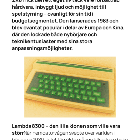
ZX81 fick den ett eget liv tack vare förbättrad
hårdvara, inbyggt ljud och möjlighet till
spelstyrning – ovanligt för sin tid i
budgetsegmentet. Den lanserades 1983 och
blev oväntat populär i delar av Europa och Kina,
där den lockade både nybörjare och
teknikentusiaster med sina stora
anpassningsmöjligheter.
Lambda 8300 – den lilla klonen som ville vara
störr
När hemdatorvågen svepte över världen i
början av 1980-talet försökte många tillverkare haka