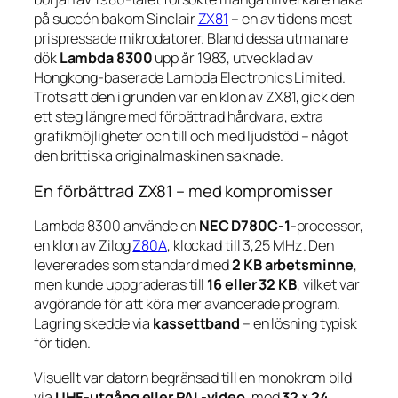
på succén bakom Sinclair
ZX81
– en av tidens mest
prispressade mikrodatorer. Bland dessa utmanare
dök
Lambda 8300
upp år 1983, utvecklad av
Hongkong-baserade
Lambda Electronics Limited
.
Trots att den i grunden var en klon av ZX81, gick den
ett steg längre med förbättrad hårdvara, extra
grafikmöjligheter och till och med ljudstöd – något
den brittiska originalmaskinen saknade.
En förbättrad ZX81 – med kompromisser
Lambda 8300 använde en
NEC D780C-1
-processor,
en klon av Zilog
Z80A
, klockad till 3,25 MHz. Den
levererades som standard med
2 KB arbetsminne
,
men kunde uppgraderas till
16 eller 32 KB
, vilket var
avgörande för att köra mer avancerade program.
Lagring skedde via
kassettband
– en lösning typisk
för tiden.
Visuellt var datorn begränsad till en monokrom bild
via
UHF-utgång eller PAL-video
, med
32 × 24