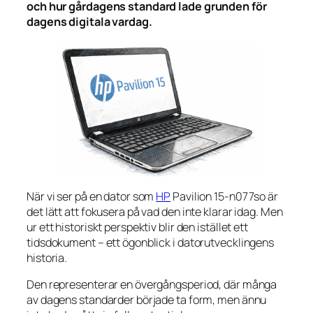
och hur gårdagens standard lade grunden för
dagens digitala vardag.
När vi ser på en dator som
HP
Pavilion 15-n077so är
det lätt att fokusera på vad den inte klarar idag. Men
ur ett historiskt perspektiv blir den istället ett
tidsdokument – ett ögonblick i datorutvecklingens
historia.
Den representerar en övergångsperiod, där många
av dagens standarder började ta form, men ännu