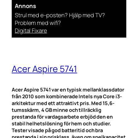
Annons
Strul med e-posten? Hjälp med TV?
Problem med wifi?
Digital Fixare
Acer Aspire 5741
Acer Aspire 5741 var en typisk mellanklassdator
från 2010 som kombinerade Intels nya Core i3-
arkitektur med ett attraktivt pris. Med 15,6-
tumsskärm, 4 GB minne och tillräcklig
prestanda för vardagsarbete erbjöd den en
stabil helhetslösning för hem och studier.
Tester visade på god batteritid och bra
prestanda i sin prisklass, även om spelkapacitet