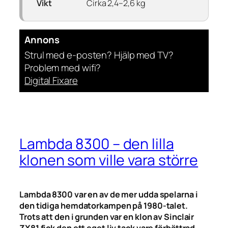
Vikt
Cirka 2,4–2,6 kg
Annons
Strul med e-posten? Hjälp med TV?
Problem med wifi?
Digital Fixare
Lambda 8300 – den lilla
klonen som ville vara större
Lambda 8300 var en av de mer udda spelarna i
den tidiga hemdatorkampen på 1980-talet.
Trots att den i grunden var en klon av Sinclair