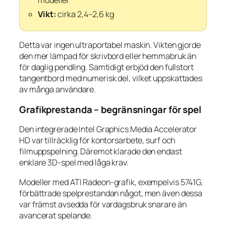
modeller
Vikt:
cirka 2,4–2,6 kg
Detta var ingen ultraportabel maskin. Vikten gjorde
den mer lämpad för skrivbord eller hemmabruk än
för daglig pendling. Samtidigt erbjöd den fullstort
tangentbord med numerisk del, vilket uppskattades
av många användare.
Grafikprestanda – begränsningar för spel
Den integrerade Intel Graphics Media Accelerator
HD var tillräcklig för kontorsarbete, surf och
filmuppspelning. Däremot klarade den endast
enklare 3D-spel med låga krav.
Modeller med ATI Radeon-grafik, exempelvis 5741G,
förbättrade spelprestandan något, men även dessa
var främst avsedda för vardagsbruk snarare än
avancerat spelande.