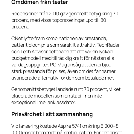
Omdömen från tester
Recensioner från 2010 gav generellt betyg kring 70
procent, med vissa toppnoteringar upp till 80
procent.
CNet lyfte fram kombinationen av prestanda,
batteritid och pris som särskilt attraktiv. TechRadar
och Tech Advisor betonade att det var en lyckad
budgetmodell med tillräcklig kraft för nästan alla
vardagsuppgifter. PC Mag ansåg att den erbjöd
stark prestanda för priset, även om det fanns mer
avancerade alternativ för den som betalade mer.
Genomsnittsbetyget landade runt 70 procent, vilket
placerade modellen som en stabil men inte
exceptionell mellanklassdator.
Prisvärdhet i sitt sammanhang
Vid lansering kostade Aspire 5741 omkring 6 000–8
000 kronor beroende på konfiguration. För det priset