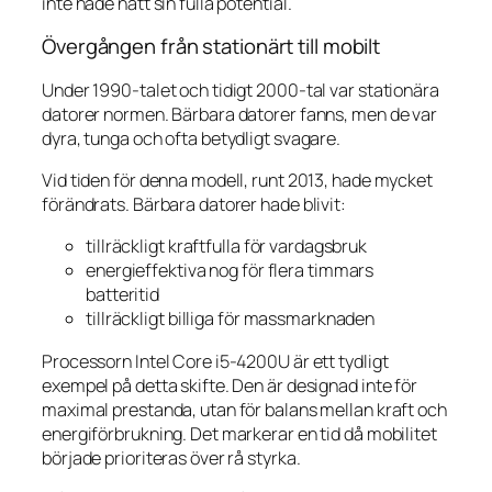
inte hade nått sin fulla potential.
Övergången från stationärt till mobilt
Under 1990-talet och tidigt 2000-tal var stationära
datorer normen. Bärbara datorer fanns, men de var
dyra, tunga och ofta betydligt svagare.
Vid tiden för denna modell, runt 2013, hade mycket
förändrats. Bärbara datorer hade blivit:
tillräckligt kraftfulla för vardagsbruk
energieffektiva nog för flera timmars
batteritid
tillräckligt billiga för massmarknaden
Processorn Intel Core i5-4200U är ett tydligt
exempel på detta skifte. Den är designad inte för
maximal prestanda, utan för balans mellan kraft och
energiförbrukning. Det markerar en tid då mobilitet
började prioriteras över rå styrka.