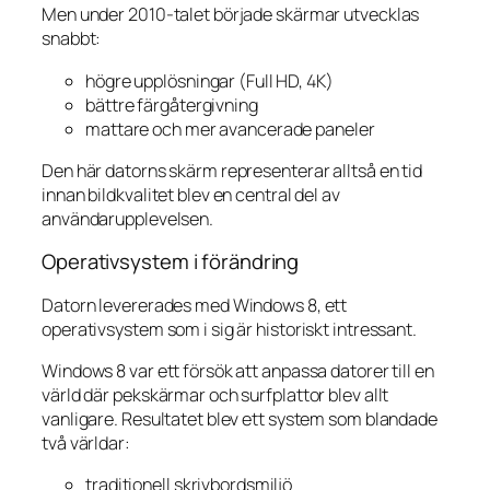
Men under 2010-talet började skärmar utvecklas
snabbt:
högre upplösningar (Full HD, 4K)
bättre färgåtergivning
mattare och mer avancerade paneler
Den här datorns skärm representerar alltså en tid
innan bildkvalitet blev en central del av
användarupplevelsen.
Operativsystem i förändring
Datorn levererades med Windows 8, ett
operativsystem som i sig är historiskt intressant.
Windows 8 var ett försök att anpassa datorer till en
värld där pekskärmar och surfplattor blev allt
vanligare. Resultatet blev ett system som blandade
två världar:
traditionell skrivbordsmiljö