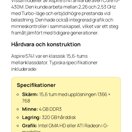
Vissa modeller av Aspire 5741 använde även Core i5-
430M. Den kunde arbeta mellan 2,26 och 2,53 GHz
med Turbo-läge och erbjöd högre prestanda vid
belastning. Den hade också integrerad grafik och
minneskontroller i samma kapsel, vilket var ett steg
framåt jämfört med tidigare generationer.
Hårdvara och konstruktion
Aspire 5741 var en klassisk 15,6-tums
mellanklassdator. Typiska specifikationer
inkluderade:
Specifikationer
Skärm:
15,6 tum med upplösningen 1366 ×
768
Minne:
4 GB DDR3
Lagring:
320 GB hårddisk
Grafik:
Intel GMA HD eller ATI Radeon i G-