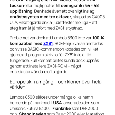
tecken
eller möjligheten till
semigrafik i 64 × 48
upplösning
. Den hade även ett ovanligt inslag:
enröstssyntes med tre oktaver
, skapad av C4005
ULA, vilket gjorde enkla ljudeffekter möjliga – ett
steg framåt jämfört med ZX81:s tystnad.
Problemet var dock att Lambda 8300 inte var
100 %
kompatibel med
ZX81
. ROM-mjukvaran ändrades
och vissa BASIC-kommandon kodades om, vilket
gjorde att program skrivna för ZX81 inte alltid
fungerade. Full kompatibilitet kunde dock uppnås
genom att installera ZX81-ROM – något
entusiastanvändare ofta gjorde.
Europeisk framgång – och kloner över hela
världen
Lambda 8300 såldes under många olika namn
beroende på marknad. I
USA
lanserades den som
Unisonic Futura 8300
, i
Frankrike
som
DEF 3000
och i
Skandinavien
som
Basic 2000
eller
Marathon