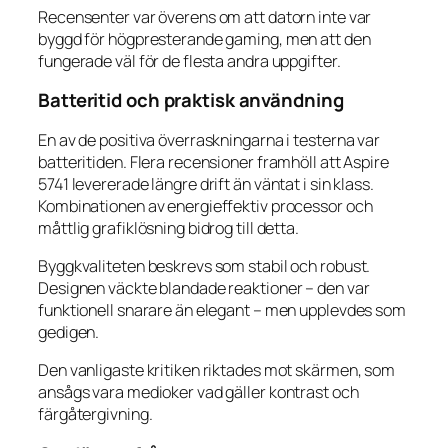
Recensenter var överens om att datorn inte var
byggd för högpresterande gaming, men att den
fungerade väl för de flesta andra uppgifter.
Batteritid och praktisk användning
En av de positiva överraskningarna i testerna var
batteritiden. Flera recensioner framhöll att Aspire
5741 levererade längre drift än väntat i sin klass.
Kombinationen av energieffektiv processor och
måttlig grafiklösning bidrog till detta.
Byggkvaliteten beskrevs som stabil och robust.
Designen väckte blandade reaktioner – den var
funktionell snarare än elegant – men upplevdes som
gedigen.
Den vanligaste kritiken riktades mot skärmen, som
ansågs vara medioker vad gäller kontrast och
färgåtergivning.