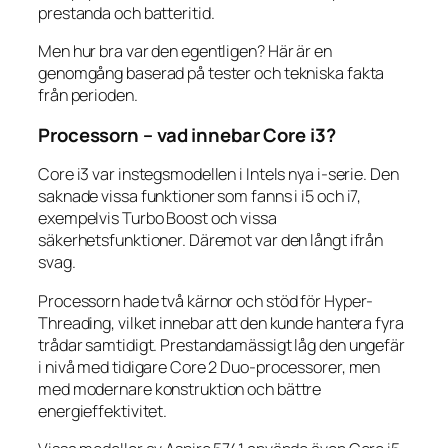
prestanda och batteritid.
Men hur bra var den egentligen? Här är en
genomgång baserad på tester och tekniska fakta
från perioden.
Processorn – vad innebar Core i3?
Core i3 var instegsmodellen i Intels nya i-serie. Den
saknade vissa funktioner som fanns i i5 och i7,
exempelvis Turbo Boost och vissa
säkerhetsfunktioner. Däremot var den långt ifrån
svag.
Processorn hade två kärnor och stöd för Hyper-
Threading, vilket innebar att den kunde hantera fyra
trådar samtidigt. Prestandamässigt låg den ungefär
i nivå med tidigare Core 2 Duo-processorer, men
med modernare konstruktion och bättre
energieffektivitet.