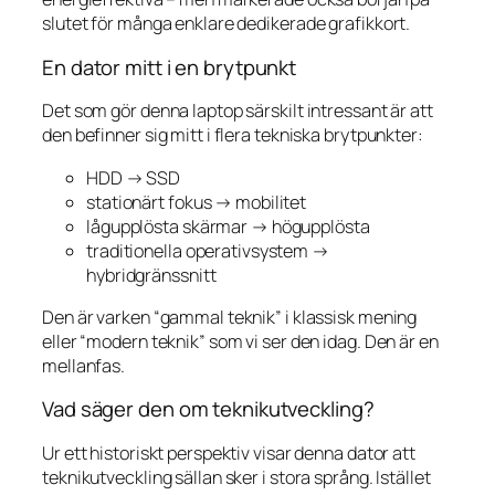
slutet för många enklare dedikerade grafikkort.
En dator mitt i en brytpunkt
Det som gör denna laptop särskilt intressant är att
den befinner sig mitt i flera tekniska brytpunkter:
HDD → SSD
stationärt fokus → mobilitet
lågupplösta skärmar → högupplösta
traditionella operativsystem →
hybridgränssnitt
Den är varken “gammal teknik” i klassisk mening
eller “modern teknik” som vi ser den idag. Den är en
mellanfas.
Vad säger den om teknikutveckling?
Ur ett historiskt perspektiv visar denna dator att
teknikutveckling sällan sker i stora språng. Istället