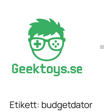
Hoppa
till
innehåll
Etikett:
budgetdator