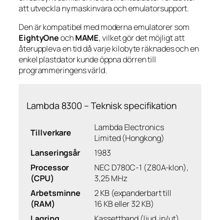
att utveckla ny maskinvara och emulatorsupport.
Den är kompatibel med moderna emulatorer som
EightyOne
och
MAME
, vilket gör det möjligt att
återuppleva en tid då varje kilobyte räknades och en
enkel plastdator kunde öppna dörren till
programmeringens värld.
Lambda 8300 – Teknisk specifikation
Lambda Electronics
Tillverkare
Limited (Hongkong)
Lanseringsår
1983
Processor
NEC D780C-1 (Z80A-klon),
(CPU)
3,25 MHz
Arbetsminne
2 KB (expanderbart till
(RAM)
16 KB eller 32 KB)
Lagring
Kassettband (ljud, in/ut)