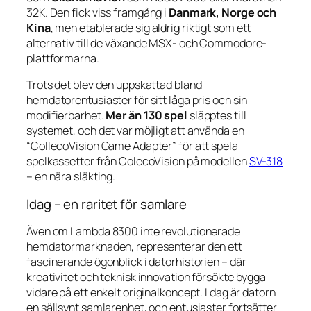
32K
. Den fick viss framgång i
Danmark, Norge och
Kina
, men etablerade sig aldrig riktigt som ett
alternativ till de växande MSX- och Commodore-
plattformarna.
Trots det blev den uppskattad bland
hemdatorentusiaster för sitt låga pris och sin
modifierbarhet.
Mer än 130 spel
släpptes till
systemet, och det var möjligt att använda en
“CollecoVision Game Adapter” för att spela
spelkassetter från ColecoVision på modellen
SV-318
– en nära släkting.
Idag – en raritet för samlare
Även om Lambda 8300 inte revolutionerade
hemdatormarknaden, representerar den ett
fascinerande ögonblick i datorhistorien – där
kreativitet och teknisk innovation försökte bygga
vidare på ett enkelt originalkoncept. I dag är datorn
en sällsynt samlarenhet, och entusiaster fortsätter