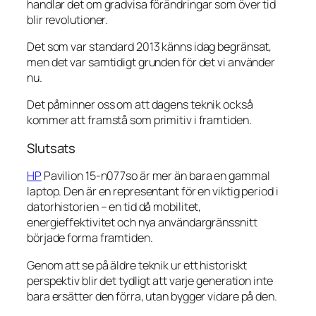
handlar det om gradvisa förändringar som över tid
blir revolutioner.
Det som var standard 2013 känns idag begränsat,
men det var samtidigt grunden för det vi använder
nu.
Det påminner oss om att dagens teknik också
kommer att framstå som primitiv i framtiden.
Slutsats
HP
Pavilion 15-n077so är mer än bara en gammal
laptop. Den är en representant för en viktig period i
datorhistorien – en tid då mobilitet,
energieffektivitet och nya användargränssnitt
började forma framtiden.
Genom att se på äldre teknik ur ett historiskt
perspektiv blir det tydligt att varje generation inte
bara ersätter den förra, utan bygger vidare på den.