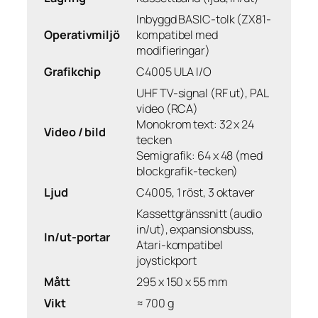
Inbyggd BASIC-tolk (ZX81-
Operativmiljö
kompatibel med
modifieringar)
Grafikchip
C4005 ULA I/O
UHF TV-signal (RF ut), PAL
video (RCA)
Monokrom text: 32 x 24
Video / bild
tecken
Semigrafik: 64 x 48 (med
blockgrafik-tecken)
Ljud
C4005, 1 röst, 3 oktaver
Kassettgränssnitt (audio
in/ut), expansionsbuss,
In/ut-portar
Atari-kompatibel
joystickport
Mått
295 x 150 x 55 mm
Vikt
≈ 700 g