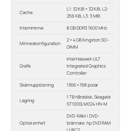
L1: 32 KiB + 32 KiB, L2:
Cache
256 KiB, L3: 3 MiB
Internminne
8 GB DDR3 1600 MHz
2 × 4 GB Kingston SO-
Minneskonfiguration
DIMM
Intel Haswell-ULT
Grafik
Integrated Graphics
Controller
Skärmupplösning
1366 × 768 pixlar
1 TB hårddisk, Seagate
Lagring
ST1000LM024 HN-M
DVD-RAM / DVD-
Optisk enhet
brännare, hp DVD RAM
UJ8C2