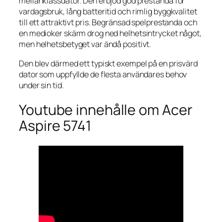
mellanklassdator. Den erbjöd god prestanda för
vardagsbruk, lång batteritid och rimlig byggkvalitet
till ett attraktivt pris. Begränsad spelprestanda och
en medioker skärm drog ned helhetsintrycket något,
men helhetsbetyget var ändå positivt.
Den blev därmed ett typiskt exempel på en prisvärd
dator som uppfyllde de flesta användares behov
under sin tid.
Youtube innehålle om Acer
Aspire 5741