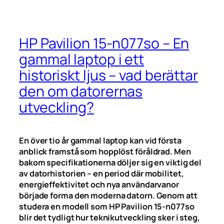
HP Pavilion 15-n077so – En
gammal laptop i ett
historiskt ljus – vad berättar
den om datorernas
utveckling?
En över tio år gammal laptop kan vid första
anblick framstå som hopplöst föråldrad. Men
bakom specifikationerna döljer sig en viktig del
av datorhistorien – en period där mobilitet,
energieffektivitet och nya användarvanor
började forma den moderna datorn. Genom att
studera en modell som HP Pavilion 15-n077so
blir det tydligt hur teknikutveckling sker i steg,