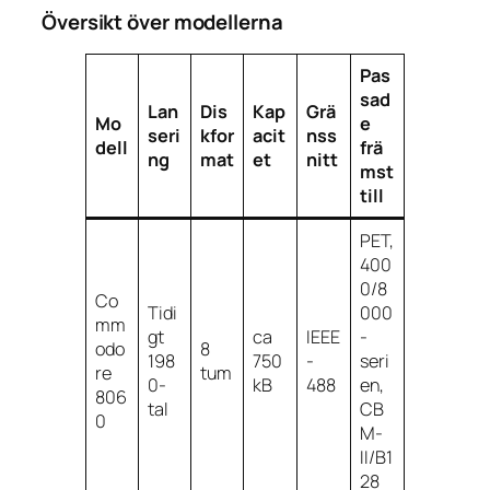
Översikt över modellerna
Pas
sad
Lan
Dis
Kap
Grä
Mo
e
seri
kfor
acit
nss
dell
frä
ng
mat
et
nitt
mst
till
PET,
400
0/8
Co
Tidi
000
mm
gt
ca
IEEE
-
odo
8
198
750
-
seri
re
tum
0-
kB
488
en,
806
tal
CB
0
M-
II/B1
28