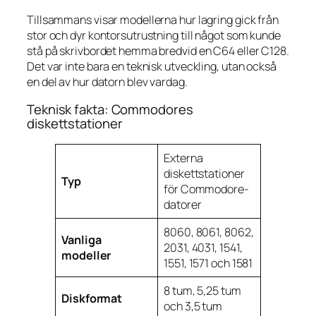
Tillsammans visar modellerna hur lagring gick från
stor och dyr kontorsutrustning till något som kunde
stå på skrivbordet hemma bredvid en C64 eller C128.
Det var inte bara en teknisk utveckling, utan också
en del av hur datorn blev vardag.
Teknisk fakta: Commodores
diskettstationer
Externa
diskettstationer
Typ
för Commodore-
datorer
8060, 8061, 8062,
Vanliga
2031, 4031, 1541,
modeller
1551, 1571 och 1581
8 tum, 5,25 tum
Diskformat
och 3,5 tum