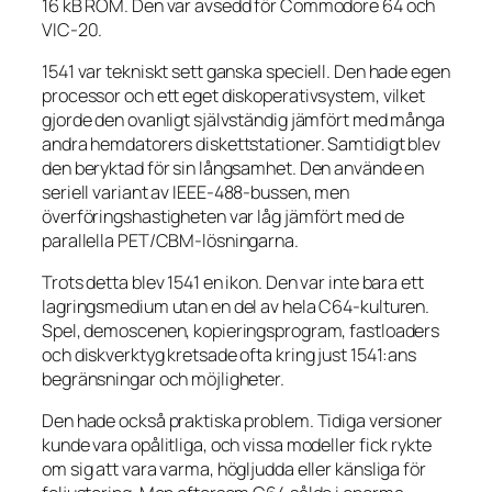
16 kB ROM. Den var avsedd för Commodore 64 och
VIC-20.
1541 var tekniskt sett ganska speciell. Den hade egen
processor och ett eget diskoperativsystem, vilket
gjorde den ovanligt självständig jämfört med många
andra hemdatorers diskettstationer. Samtidigt blev
den beryktad för sin långsamhet. Den använde en
seriell variant av IEEE-488-bussen, men
överföringshastigheten var låg jämfört med de
parallella PET/CBM-lösningarna.
Trots detta blev 1541 en ikon. Den var inte bara ett
lagringsmedium utan en del av hela C64-kulturen.
Spel, demoscenen, kopieringsprogram, fastloaders
och diskverktyg kretsade ofta kring just 1541:ans
begränsningar och möjligheter.
Den hade också praktiska problem. Tidiga versioner
kunde vara opålitliga, och vissa modeller fick rykte
om sig att vara varma, högljudda eller känsliga för