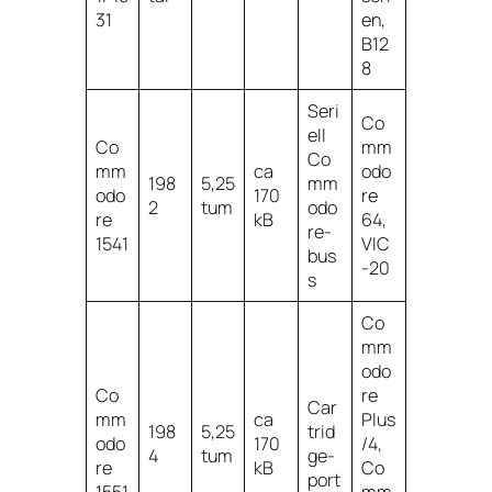
31
en,
B12
8
Seri
Co
ell
Co
mm
Co
mm
ca
odo
198
5,25
mm
odo
170
re
2
tum
odo
re
kB
64,
re-
1541
VIC
bus
-20
s
Co
mm
odo
Co
re
Car
mm
ca
Plus
198
5,25
trid
odo
170
/4,
4
tum
ge-
re
kB
Co
port
1551
mm