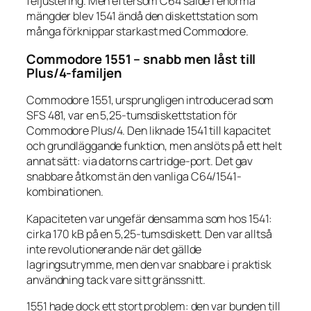
feljustering. Men eftersom C64 sålde i enorma
mängder blev 1541 ändå den diskettstation som
många förknippar starkast med Commodore.
Commodore 1551 – snabb men låst till
Plus/4-familjen
Commodore 1551, ursprungligen introducerad som
SFS 481, var en 5,25-tumsdiskettstation för
Commodore Plus/4. Den liknade 1541 till kapacitet
och grundläggande funktion, men anslöts på ett helt
annat sätt: via datorns cartridge-port. Det gav
snabbare åtkomst än den vanliga C64/1541-
kombinationen.
Kapaciteten var ungefär densamma som hos 1541:
cirka 170 kB på en 5,25-tumsdiskett. Den var alltså
inte revolutionerande när det gällde
lagringsutrymme, men den var snabbare i praktisk
användning tack vare sitt gränssnitt.
1551 hade dock ett stort problem: den var bunden till