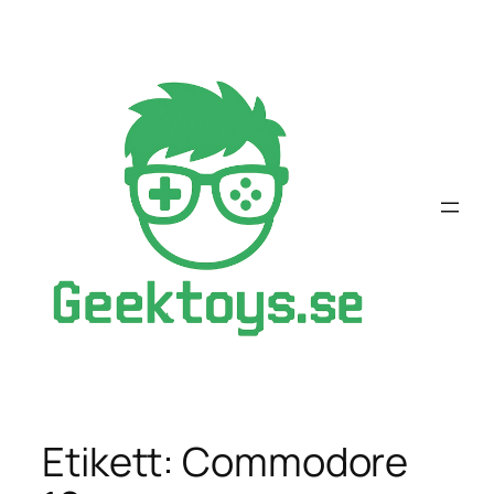
Hoppa
till
innehåll
Etikett:
Commodore