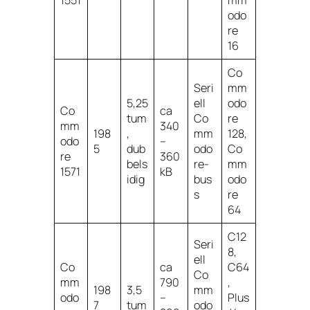
odo
re
16
Co
Seri
mm
5,25
ell
odo
Co
ca
tum
Co
re
mm
340
198
,
mm
128,
odo
–
5
dub
odo
Co
re
360
bels
re-
mm
1571
kB
idig
bus
odo
s
re
64
C12
Seri
8,
ell
Co
ca
C64
Co
mm
790
,
198
3,5
mm
odo
–
Plus
7
tum
odo