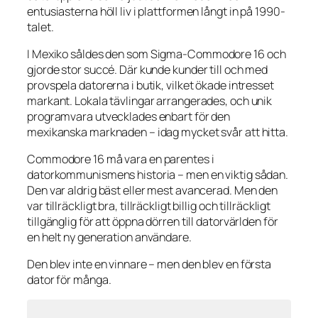
entusiasterna höll liv i plattformen långt in på 1990-
talet.
I Mexiko såldes den som
Sigma-Commodore 16
och
gjorde stor succé. Där kunde kunder till och med
provspela datorerna i butik, vilket ökade intresset
markant. Lokala tävlingar arrangerades, och unik
programvara utvecklades enbart för den
mexikanska marknaden – idag mycket svår att hitta.
Commodore 16 må vara en parentes i
datorkommunismens historia – men en viktig sådan.
Den var aldrig bäst eller mest avancerad. Men den
var tillräckligt bra, tillräckligt billig och tillräckligt
tillgänglig för att öppna dörren till datorvärlden för
en helt ny generation användare.
Den blev inte en vinnare – men den blev en första
dator för många.