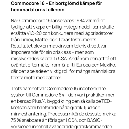
Commodore 16 – En bortglömd kämpe för
hemmadatorns folkhem
När Commodore 16 lanserades 1984 var målet
tydligt: att skapa en billig instegsmodell som skulle
ersätta VIC-20 och konkurrera med lågprisdatorer
från Timex, Mattel och Texas Instruments.
Resultatet blev en maskin som tekniskt sett var
imponerande för sin prisklass – men som
misslyckades kapitalt i USA. Ändå kom den att få ett
oväntat eftermäle, framför allt i Europa och Mexiko,
där den spelade en viktig roll för många människors
första möte med datorer.
Trots namnet var Commodore 16 inget enklare
syskon till Commodore 64 – den var i praktiken mer
en bantad Plus/4, byggd kring den så kallade TED-
kretsen som hanterade både grafik, ljud och
minneshantering. Processorn körde dessutom cirka
75 % snabbare än förlagan i C64, och BASIC-
versionen innehöll avancerade grafikkommandon