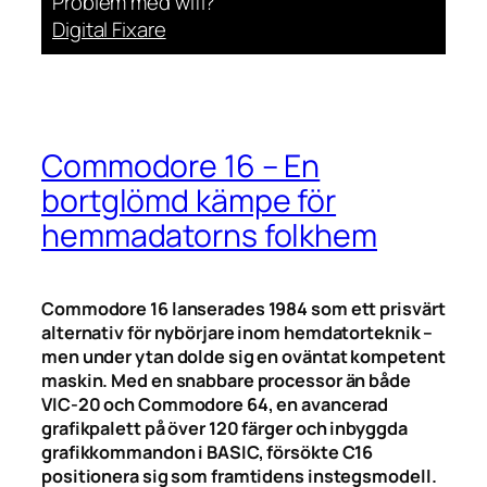
Problem med wifi?
Digital Fixare
Commodore 16 – En
bortglömd kämpe för
hemmadatorns folkhem
Commodore 16 lanserades 1984 som ett prisvärt
alternativ för nybörjare inom hemdatorteknik –
men under ytan dolde sig en oväntat kompetent
maskin. Med en snabbare processor än både
VIC-20 och Commodore 64, en avancerad
grafikpalett på över 120 färger och inbyggda
grafikkommandon i BASIC, försökte C16
positionera sig som framtidens instegsmodell.