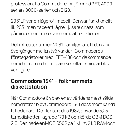
professionella Commodore-miljön med PET, 4000-
serien, 8000-serien och B128.
2031LP var en lågprofilmodell. Den var funktionellt
lik 2031 men hade ett lägre, ljusare chassi som
påminde mer om senare hemdatorstationer.
Det intressanta med 2031-familjen är att den visar
övergången mellan två världar: Commodores
företagsdatorer med IEEE-488 och de kommande
hemdatorerna där billigare seriella lösningar blev
vanligare.
Commodore 1541 – folkhemmets
diskettstation
När Commodore 64 blev en av världens mest sålda
hemdatorer blev Commodore 1541 dess mest kända
följeslagare. Den lanserades 1982, använde 5,25-
tumsdisketter, lagrade 170 kB och körde CBM DOS
2.6. Den hade en MOS 6502 på 1 MHz, 2 kB RAM och