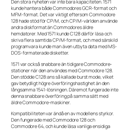
Den stora nyheten var inte bara kapaciteten. 1571
kunde hantera både Commodores GCR-format och
MFM-format. Det var viktigt eftersom Commodore
128 hade stöd för CP/M, och CP/M-världen använde
andra diskformat än Commodores äldre
hemdatorer. Med 1571 kunde C128 därför läsa och
skriva flera samtida CP/M-format, och med särskild
programvara kunde man även utbyta data med MS-
DOS-formaterade disketter.
1571 var också snabbare än tidigare Commodore-
stationer när den användes med Commodore 128.
Den stödde C128:ans så kallade burst mode, vilket
gav betydligt högre överföringshastighet än den
långsamma 1541-lösningen. Däremot fungerade inte
denna snabbare överföring på samma sätt med
äldre Commodore-maskiner.
Kompatibiliteten var ändå en av modellens styrkor.
Den fungerade med Commodore 128 och
Commodore 64, och kunde läsa vanliga ensidiga