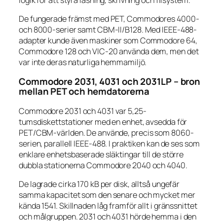
De fungerade främst med PET, Commodores 4000-
och 8000-serier samt CBM-II/B128. Med IEEE-488-
adapter kunde även maskiner som Commodore 64,
Commodore 128 och VIC-20 använda dem, men det
var inte deras naturliga hemmamiljö.
Commodore 2031, 4031 och 2031LP – bron
mellan PET och hemdatorerna
Commodore 2031 och 4031 var 5,25-
tumsdiskettstationer med en enhet, avsedda för
PET/CBM-världen. De använde, precis som 8060-
serien, parallell IEEE-488. I praktiken kan de ses som
enklare enhetsbaserade släktingar till de större
dubbla stationerna Commodore 2040 och 4040.
De lagrade cirka 170 kB per disk, alltså ungefär
samma kapacitet som den senare och mycket mer
kända 1541. Skillnaden låg framför allt i gränssnittet
och målgruppen. 2031 och 4031 hörde hemma i den