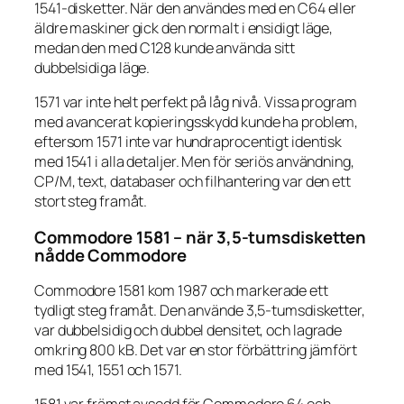
1541-disketter. När den användes med en C64 eller
äldre maskiner gick den normalt i ensidigt läge,
medan den med C128 kunde använda sitt
dubbelsidiga läge.
1571 var inte helt perfekt på låg nivå. Vissa program
med avancerat kopieringsskydd kunde ha problem,
eftersom 1571 inte var hundraprocentigt identisk
med 1541 i alla detaljer. Men för seriös användning,
CP/M, text, databaser och filhantering var den ett
stort steg framåt.
Commodore 1581 – när 3,5-tumsdisketten
nådde Commodore
Commodore 1581 kom 1987 och markerade ett
tydligt steg framåt. Den använde 3,5-tumsdisketter,
var dubbelsidig och dubbel densitet, och lagrade
omkring 800 kB. Det var en stor förbättring jämfört
med 1541, 1551 och 1571.