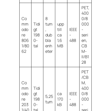
PET,
400
Co
8
0/8
mm
Tidi
tum
upp
000
odo
gt
,
till
IEEE
-
re
198
dub
ca
-
seri
806
0-
bla
1,6
488
en,
1/80
tal
enh
MB
CB
62
eter
M-
II/B1
28
PET
/CB
Co
M,
mm
Tidi
400
odo
gt
ca
IEEE
0/8
5,25
re
198
170
-
000
tum
203
0-
kB
488
-
1/40
tal
seri