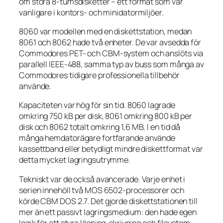
om stora 8-tumsdisketter – ett format som var
vanligare i kontors- och minidatormiljöer.
8060 var modellen med en diskettstation, medan
8061 och 8062 hade två enheter. De var avsedda för
Commodores PET- och CBM-system och anslöts via
parallell IEEE-488, samma typ av buss som många av
Commodores tidigare professionella tillbehör
använde.
Kapaciteten var hög för sin tid. 8060 lagrade
omkring 750 kB per disk, 8061 omkring 800 kB per
disk och 8062 totalt omkring 1,6 MB. I en tid då
många hemdatorägare fortfarande använde
kassettband eller betydligt mindre diskettformat var
detta mycket lagringsutrymme.
Tekniskt var de också avancerade. Varje enhet i
serien innehöll två MOS 6502-processorer och
körde CBM DOS 2.7. Det gjorde diskettstationen till
mer än ett passivt lagringsmedium: den hade egen
logik för att styra läsning, skrivning och filsystem.