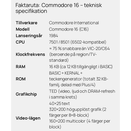
Faktaruta: Commodore 16 – teknisk
specifikation
Tillverkare
Commodore International
Modell
Commodore 16 (C16)
Lanseringsår
1984
CPU
7501 / 8501 (6502-kompatibel)
≈ 75 % snabbare än VIC-20/C64
Klockfrekvens
(beroende på region/TV-
standard)
RAM
16 KB (ca 12 KB tillgängligt i BASIC)
BASIC + KERNAL +
ROM
teckengenerator (totalt 32 KB-
familj, delad med Plus/4)
TED (video, ljud och DRAM-refresh
Grafikchip
i samma krets)
40×25 text
320×200 högupplöst grafik (2
färger per 8×8-block)
Video-lägen
160×200 multicolor (4 färger per
block)