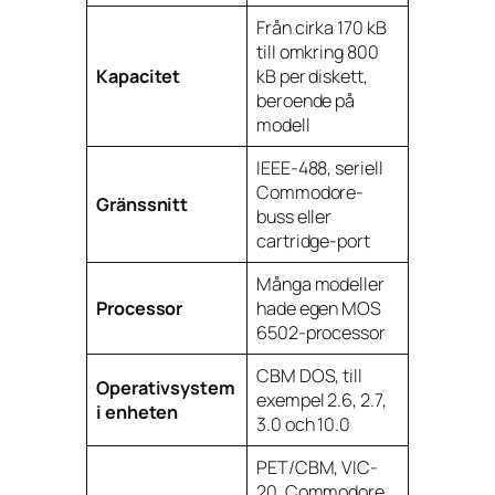
Från cirka 170 kB
till omkring 800
Kapacitet
kB per diskett,
beroende på
modell
IEEE-488, seriell
Commodore-
Gränssnitt
buss eller
cartridge-port
Många modeller
Processor
hade egen MOS
6502-processor
CBM DOS, till
Operativsystem
exempel 2.6, 2.7,
i enheten
3.0 och 10.0
PET/CBM, VIC-
20, Commodore