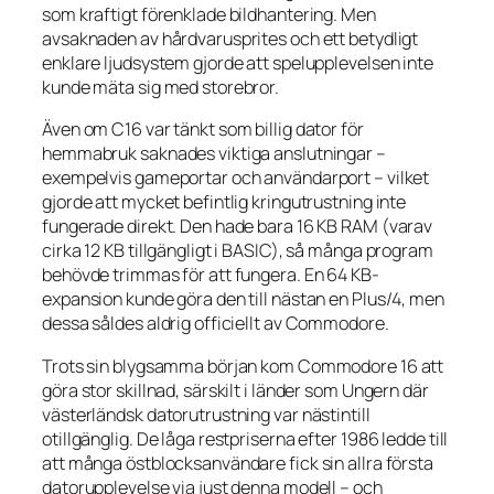
som kraftigt förenklade bildhantering. Men
avsaknaden av hårdvarusprites och ett betydligt
enklare ljudsystem gjorde att spelupplevelsen inte
kunde mäta sig med storebror.
Även om C16 var tänkt som billig dator för
hemmabruk saknades viktiga anslutningar –
exempelvis gameportar och användarport – vilket
gjorde att mycket befintlig kringutrustning inte
fungerade direkt. Den hade bara 16 KB RAM (varav
cirka 12 KB tillgängligt i BASIC), så många program
behövde trimmas för att fungera. En 64 KB-
expansion kunde göra den till nästan en Plus/4, men
dessa såldes aldrig officiellt av Commodore.
Trots sin blygsamma början kom Commodore 16 att
göra stor skillnad, särskilt i länder som Ungern där
västerländsk datorutrustning var nästintill
otillgänglig. De låga restpriserna efter 1986 ledde till
att många östblocksanvändare fick sin allra första
datorupplevelse via just denna modell – och