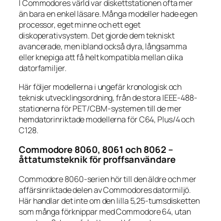
I Commodores värld var diskettstationen ofta mer
än bara en enkel läsare. Många modeller hade egen
processor, eget minne och ett eget
diskoperativsystem. Det gjorde dem tekniskt
avancerade, men ibland också dyra, långsamma
eller knepiga att få helt kompatibla mellan olika
datorfamiljer.
Här följer modellerna i ungefär kronologisk och
teknisk utvecklingsordning, från de stora IEEE-488-
stationerna för PET/CBM-systemen till de mer
hemdatorinriktade modellerna för C64, Plus/4 och
C128.
Commodore 8060, 8061 och 8062 –
åttatumsteknik för proffsanvändare
Commodore 8060-serien hör till den äldre och mer
affärsinriktade delen av Commodores datormiljö.
Här handlar det inte om den lilla 5,25-tumsdisketten
som många förknippar med Commodore 64, utan