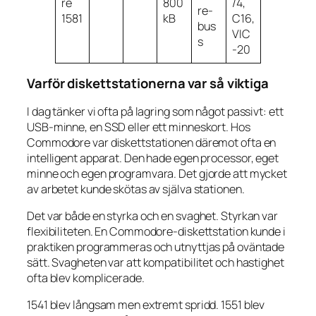
re
800
/4,
re-
1581
kB
C16,
bus
VIC
s
-20
Varför diskettstationerna var så viktiga
I dag tänker vi ofta på lagring som något passivt: ett
USB-minne, en SSD eller ett minneskort. Hos
Commodore var diskettstationen däremot ofta en
intelligent apparat. Den hade egen processor, eget
minne och egen programvara. Det gjorde att mycket
av arbetet kunde skötas av själva stationen.
Det var både en styrka och en svaghet. Styrkan var
flexibiliteten. En Commodore-diskettstation kunde i
praktiken programmeras och utnyttjas på oväntade
sätt. Svagheten var att kompatibilitet och hastighet
ofta blev komplicerade.
1541 blev långsam men extremt spridd. 1551 blev