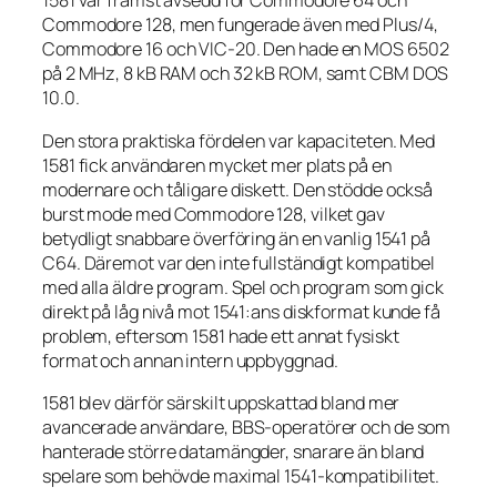
1581 var främst avsedd för Commodore 64 och
Commodore 128, men fungerade även med Plus/4,
Commodore 16 och VIC-20. Den hade en MOS 6502
på 2 MHz, 8 kB RAM och 32 kB ROM, samt CBM DOS
10.0.
Den stora praktiska fördelen var kapaciteten. Med
1581 fick användaren mycket mer plats på en
modernare och tåligare diskett. Den stödde också
burst mode med Commodore 128, vilket gav
betydligt snabbare överföring än en vanlig 1541 på
C64. Däremot var den inte fullständigt kompatibel
med alla äldre program. Spel och program som gick
direkt på låg nivå mot 1541:ans diskformat kunde få
problem, eftersom 1581 hade ett annat fysiskt
format och annan intern uppbyggnad.
1581 blev därför särskilt uppskattad bland mer
avancerade användare, BBS-operatörer och de som
hanterade större datamängder, snarare än bland
spelare som behövde maximal 1541-kompatibilitet.