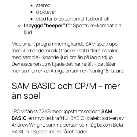
stereo
8 oktaver
stöd för brus och amplitudkontroll
Inbyggd ”beeper”
för Spectrum-kompatibla
ljud
Med smart programmering kunde SAM spela upp
modulliknande musik (tracker-stil) i flera kanaler
med sample-liknande ljud, om än på låg bitdjup.
Demoscenen utnyttjade det här rejält – det låter
mer som en enkel Amiga än som en ”vanlig” 8-bitare.
SAM BASIC och CP/M – mer
än spel
I ROM fanns 32 KB med uppstarts­kod och
SAM
BASIC
, en mycket kraftfull BASIC-dialekt skriven av
Andrew Wright, samma person som låg bakom Beta
BASIC till Spectrum. Språket hade: