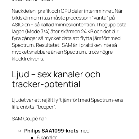
Nackdelen: grafik och CPU delar internminnet. När
bildskärmen ritas måste processorn ”vänta” på
ASIC:en – så kallad minneskontention. I högupplösta
lägen (Mode 3/4) äter skärmen 24 KB och det blir
fyra gånger så mycket data att flytta jämfört med
Spectrum. Resultatet: SAM är i praktiken inte så
mycket snabbare än en Spectrum, trots högre
klockfrekvens.
Ljud – sex kanaler och
tracker-potential
Ljudet var ett rejält lyft jämfört med Spectrum-ens
lilla enbits-”beeper”.
SAM Coupé har:
Philips SAA1099-krets
med
6 kanaler