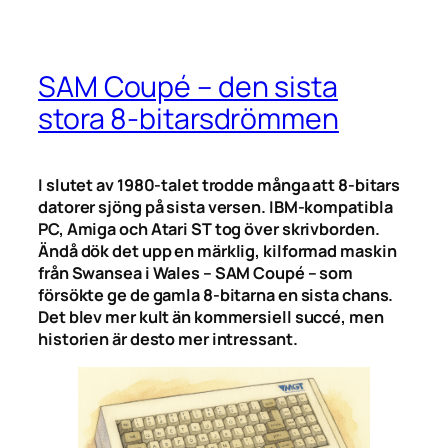
SAM Coupé – den sista
stora 8-bitarsdrömmen
I slutet av 1980-talet trodde många att 8-bitars
datorer sjöng på sista versen. IBM-kompatibla
PC, Amiga och Atari ST tog över skrivborden.
Ändå dök det upp en märklig, kilformad maskin
från Swansea i Wales – SAM Coupé – som
försökte ge de gamla 8-bitarna en sista chans.
Det blev mer kult än kommersiell succé, men
historien är desto mer intressant.