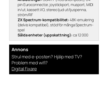
pin Euroconnector, joystickport, musport, MIDI
in/ut, kassett I/O, stereo ljud ut/ljuspenna,
ström/RF
ZX Spectrum-kompatibilitet:
48K-emulering
(delvis kompatibel), stöd för många Spectrum-
spel
Sålda enheter (uppskattning):
ca 12 000
Annons
Strul med e-posten? Hjälp med TV?
Problem med wifi?
Digital Fixare