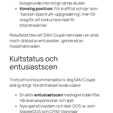
bolag kunde inte riktigt vända skutan.
Konstig position:
För kraftfull och dyr som
”bara en Spectrum-uppgradering”, men för
svag för att konkurrera med 16-
bitarsmaskiner.
Resultatet blev att SAM Coupé hamnade i en smal
nisch: älskad av entusiaster, ignorerad av
massmarknaden.
Kultstatus och
entusiastscen
Trots sitt korta kommersiella liv dog SAM Coupé
aldrig riktigt. Nördintresset levde vidare:
En aktiv
entusiastscen
med egna tidskrifter,
hårdvaru­expansioner och spel
Nya operativsystem och disk-DOS:ar, som
MasterDOS och CP/M-lösningar