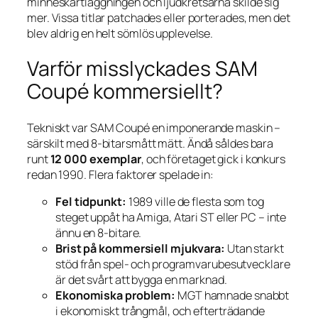
minneskartläggningen och ljudkretsarna skilde sig
mer. Vissa titlar patchades eller porterades, men det
blev aldrig en helt sömlös upplevelse.
Varför misslyckades SAM
Coupé kommersiellt?
Tekniskt var SAM Coupé en imponerande maskin –
särskilt med 8-bitarsmått mätt. Ändå såldes bara
runt
12 000 exemplar
, och företaget gick i konkurs
redan 1990. Flera faktorer spelade in:
Fel tidpunkt:
1989 ville de flesta som tog
steget uppåt ha Amiga, Atari ST eller PC – inte
ännu en 8-bitare.
Brist på kommersiell mjukvara:
Utan starkt
stöd från spel- och programvarube­sutvecklare
är det svårt att bygga en marknad.
Ekonomiska problem:
MGT hamnade snabbt
i ekonomiskt trångmål, och efterträdande