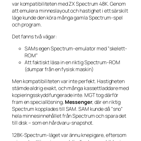
var kompatibiliteten med ZX Spectrum 48K. Genom
att emulera minneslayout och hastighet i ett särskilt
läge kunde den köra många gamla Spectrum-spel
och program.
Det fanns två vägar:
SAMs egen Spectrum-emulator med ”skelett-
ROM”
Att faktiskt läsa in en riktig Spectrum-ROM
(dumpar från en fysisk maskin)
Men kompatibiliteten var inte perfekt. Hastigheten
stämde aldrig exakt, och många kassettladdare med
kopieringsskydd fungerade inte. MGT tog därför
fram en speciallösning,
Messenger
, där en riktig
Spectrum kopplades till SAM. SAM kunde då ”sno”
hela minnesinnehållet från Spectrum och spara det
till disk – som en hårdvaru-snapshot.
128K-Spectrum-läget var ännu knepigare, eftersom