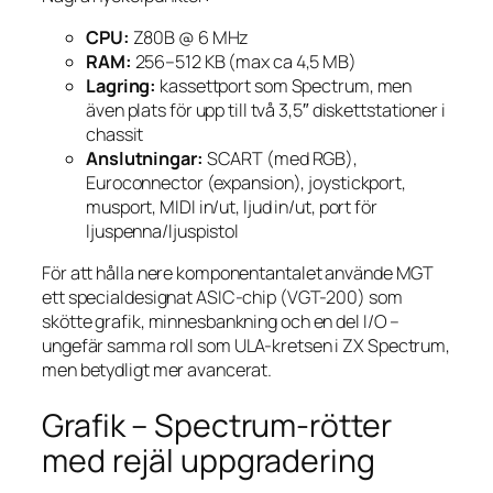
CPU:
Z80B @ 6 MHz
RAM:
256–512 KB (max ca 4,5 MB)
Lagring:
kassettport som Spectrum, men
även plats för upp till två 3,5″ diskettstationer i
chassit
Anslutningar:
SCART (med RGB),
Euroconnector (expansion), joystickport,
musport, MIDI in/ut, ljud in/ut, port för
ljuspenna/ljuspistol
För att hålla nere komponentantalet använde MGT
ett specialdesignat ASIC-chip (VGT-200) som
skötte grafik, minnesbankning och en del I/O –
ungefär samma roll som ULA-kretsen i ZX Spectrum,
men betydligt mer avancerat.
Grafik – Spectrum-rötter
med rejäl uppgradering