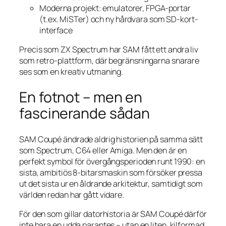
Moderna projekt: emulatorer, FPGA-portar
(t.ex. MiSTer) och ny hårdvara som SD-kort-
interface
Precis som ZX Spectrum har SAM fått ett andra liv
som retro-plattform, där begränsningarna snarare
ses som en kreativ utmaning.
En fotnot – men en
fascinerande sådan
SAM Coupé ändrade aldrig historien på samma sätt
som Spectrum, C64 eller Amiga. Men den är en
perfekt symbol för övergångsperioden runt 1990: en
sista, ambitiös 8-bitarsmaskin som försöker pressa
ut det sista ur en åldrande arkitektur, samtidigt som
världen redan har gått vidare.
För den som gillar datorhistoria är SAM Coupé därför
inte bara en udda parantes – utan en liten, kilformad