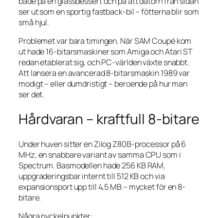
både på en glassdessert och på att datorn från sidan
ser ut som en sportig fastback-bil – fötterna blir som
små hjul.
Problemet var bara timingen. När SAM Coupé kom
ut hade 16-bitarsmaskiner som Amiga och Atari ST
redan etablerat sig, och PC-världen växte snabbt.
Att lansera en avancerad 8-bitarsmaskin 1989 var
modigt – eller dumdristigt – beroende på hur man
ser det.
Hårdvaran – kraftfull 8-bitare
Under huven sitter en Zilog Z80B-processor på 6
MHz, en snabbare variant av samma CPU som i
Spectrum. Basmodellen hade 256 KB RAM,
uppgraderingsbar internt till 512 KB och via
expansionsport upp till 4,5 MB – mycket för en 8-
bitare.
Några nyckelpunkter: