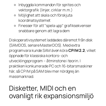
Inbyggda kommandon för sprites och
vektorgrafik (linjer, cirklar m.m.)
Möjlighet att skala och förskjuta
koordinatsystemet
Finesser för att ”spela upp” grafiksekvenser
snabbare genom att lagra dem
Diskoperativsystemet laddades däremot från disk
(SAMDOS, senare MasterDOS). Med extra
programvara kunde SAM även köra
CP/M 2.2
, vilket
öppnade för klassiska kontors- och
utvecklingsprogram – åtminstone i teorin. I
praktiken konkurrerade PC och 16-bitarsmaskiner
här, så CP/M på SAM blev mer nördgrej än
massmarknad.
Disketter, MIDI och en
ovanligt rik expansionsmiljö