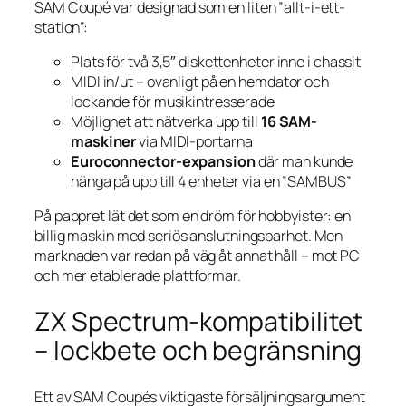
SAM Coupé var designad som en liten ”allt-i-ett-
station”:
Plats för två 3,5″ diskettenheter inne i chassit
MIDI in/ut – ovanligt på en hem­dator och
lockande för musikintresserade
Möjlighet att nätverka upp till
16 SAM-
maskiner
via MIDI-portarna
Euroconnector-expansion
där man kunde
hänga på upp till 4 enheter via en ”SAMBUS”
På pappret lät det som en dröm för hobbyister: en
billig maskin med seriös anslutningsbarhet. Men
marknaden var redan på väg åt annat håll – mot PC
och mer etablerade plattformar.
ZX Spectrum-kompatibilitet
– lockbete och begränsning
Ett av SAM Coupés viktigaste försäljningsargument