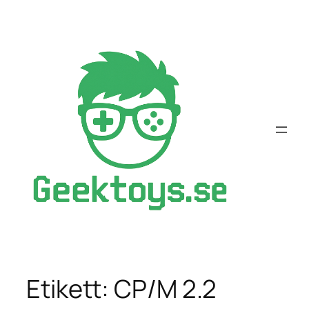
Hoppa
till
innehåll
Etikett:
CP/M 2.2