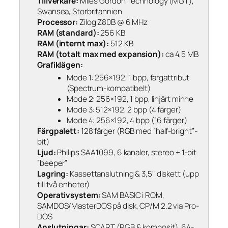
Tillverkare:
Miles Gordon Technology (MGT),
Swansea, Storbritannien
Processor:
Zilog Z80B @ 6 MHz
RAM (standard):
256 KB
RAM (internt max):
512 KB
RAM (totalt max med expansion):
ca 4,5 MB
Grafiklägen:
Mode 1: 256×192, 1 bpp, färgattribut
(Spectrum-kompatibelt)
Mode 2: 256×192, 1 bpp, linjärt minne
Mode 3: 512×192, 2 bpp (4 färger)
Mode 4: 256×192, 4 bpp (16 färger)
Färgpalett:
128 färger (RGB med ”half-bright”-
bit)
Ljud:
Philips SAA1099, 6 kanaler, stereo + 1-bit
”beeper”
Lagring:
Kassettanslutning & 3,5" diskett (upp
till två enheter)
Operativsystem:
SAM BASIC i ROM,
SAMDOS/MasterDOS på disk, CP/M 2.2 via Pro-
DOS
Anslutningar:
SCART (RGB & komposit), 64-