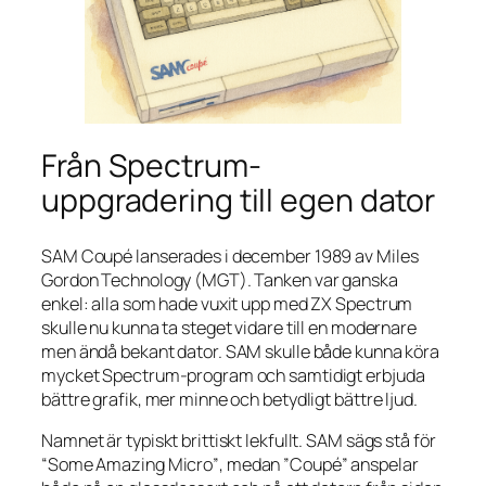
Från Spectrum-
uppgradering till egen dator
SAM Coupé lanserades i december 1989 av Miles
Gordon Technology (MGT). Tanken var ganska
enkel: alla som hade vuxit upp med ZX Spectrum
skulle nu kunna ta steget vidare till en modernare
men ändå bekant dator. SAM skulle både kunna köra
mycket Spectrum-program och samtidigt erbjuda
bättre grafik, mer minne och betydligt bättre ljud.
Namnet är typiskt brittiskt lekfullt. SAM sägs stå för
“Some Amazing Micro”
, medan ”Coupé” anspelar