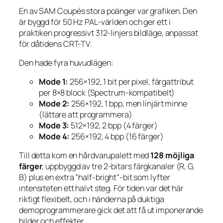
En av SAM Coupés stora poänger var grafiken. Den
är byggd för 50 Hz PAL-världen och ger ett i
praktiken progressivt 312-linjers bildläge, anpassat
för dåtidens CRT-TV.
Den hade fyra huvudlägen:
Mode 1:
256×192, 1 bit per pixel, färgattribut
per 8×8 block (Spectrum-kompatibelt)
Mode 2:
256×192, 1 bpp, men linjärt minne
(lättare att programmera)
Mode 3:
512×192, 2 bpp (4 färger)
Mode 4:
256×192, 4 bpp (16 färger)
Till detta kom en hårdvarupalett med
128 möjliga
färger
, uppbyggd av tre 2-bitars färgkanaler (R, G,
B) plus en extra ”half-bright”-bit som lyfter
intensiteten ett halvt steg. För tiden var det här
riktigt flexibelt, och i händerna på duktiga
demoprogrammerare gick det att få ut imponerande
bilder och effekter.