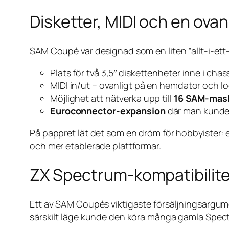
Disketter, MIDI och en ovan
SAM Coupé var designad som en liten ”allt-i-ett-
Plats för två 3,5″ diskettenheter inne i chass
MIDI in/ut – ovanligt på en hem­dator och 
Möjlighet att nätverka upp till
16 SAM-mas
Euroconnector-expansion
där man kunde 
På pappret lät det som en dröm för hobbyister: 
och mer etablerade plattformar.
ZX Spectrum-kompatibilite
Ett av SAM Coupés viktigaste försäljningsargum
särskilt läge kunde den köra många gamla Spec