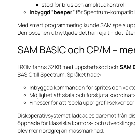
stöd för brus och amplitudkontroll
Inbyggd ”beeper”
för Spectrum-kompatibla
Med smart programmering kunde SAM spela upp mo
Demoscenen utnyttjade det här rejält – det låte
SAM BASIC och CP/M – mer
I ROM fanns 32 KB med uppstarts­kod och
SAM 
BASIC till Spectrum. Språket hade:
Inbyggda kommandon för sprites och vektorgr
Möjlighet att skala och förskjuta koordina
Finesser för att ”spela upp” grafiksekvens
Diskoperativsystemet laddades däremot från d
öppnade för klassiska kontors- och utvecklings
blev mer nördgrej än massmarknad.