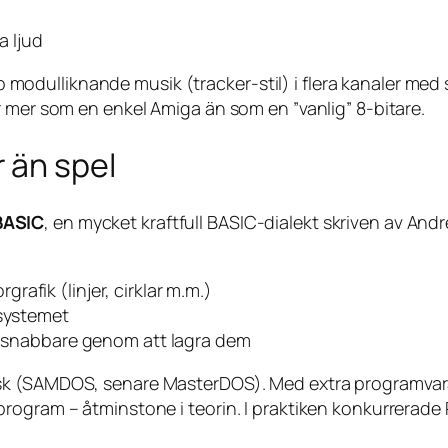
 ljud
dulliknande musik (tracker-stil) i flera kanaler med s
r mer som en enkel Amiga än som en ”vanlig” 8-bitare.
 än spel
BASIC
, en mycket kraftfull BASIC-dialekt skriven av A
afik (linjer, cirklar m.m.)
tsystemet
er snabbare genom att lagra dem
isk (SAMDOS, senare MasterDOS). Med extra programva
program – åtminstone i teorin. I praktiken konkurrerad