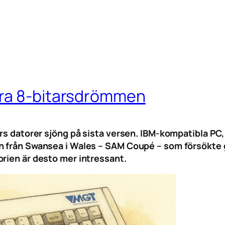
ora 8-bitarsdrömmen
ars datorer sjöng på sista versen. IBM-kompatibla PC,
n från Swansea i Wales – SAM Coupé – som försökte g
orien är desto mer intressant.