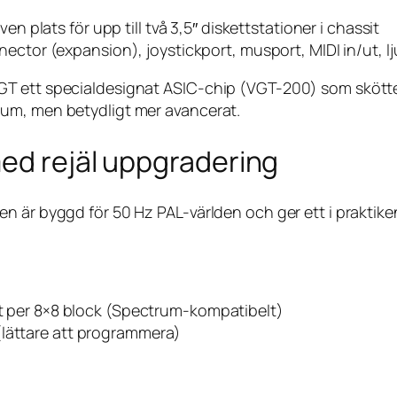
plats för upp till två 3,5″ diskettstationer i chassit
or (expansion), joystickport, musport, MIDI in/ut, ljud
T ett specialdesignat ASIC-chip (VGT-200) som skötte
um, men betydligt mer avancerat.
ed rejäl uppgradering
 är byggd för 50 Hz PAL-världen och ger ett i praktiken 
but per 8×8 block (Spectrum-kompatibelt)
(lättare att programmera)