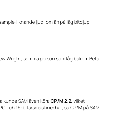
ample-liknande ljud, om än på låg bitdjup.
ndrew Wright, samma person som låg bakom Beta
ra kunde SAM även köra
CP/M 2.2
, vilket
e PC och 16-bitarsmaskiner här, så CP/M på SAM