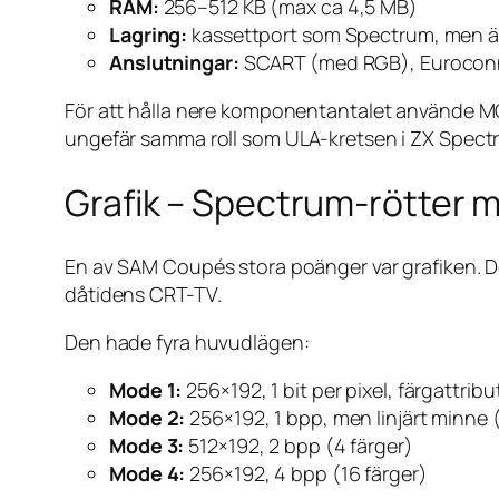
RAM:
256–512 KB (max ca 4,5 MB)
Lagring:
kassettport som Spectrum, men även 
Anslutningar:
SCART (med RGB), Euroconnect
För att hålla nere komponentantalet använde MG
ungefär samma roll som ULA-kretsen i ZX Spectr
Grafik – Spectrum-rötter m
En av SAM Coupés stora poänger var grafiken. Den
dåtidens CRT-TV.
Den hade fyra huvudlägen:
Mode 1:
256×192, 1 bit per pixel, färgattri
Mode 2:
256×192, 1 bpp, men linjärt minne 
Mode 3:
512×192, 2 bpp (4 färger)
Mode 4:
256×192, 4 bpp (16 färger)