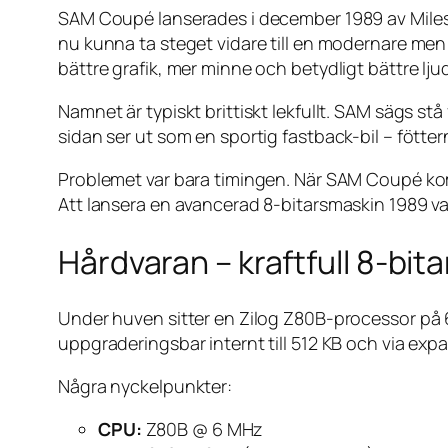
SAM Coupé lanserades i december 1989 av Miles
nu kunna ta steget vidare till en modernare m
bättre grafik, mer minne och betydligt bättre lju
Namnet är typiskt brittiskt lekfullt. SAM sägs stå
sidan ser ut som en sportig fastback-bil – fötter
Problemet var bara timingen. När SAM Coupé kom
Att lansera en avancerad 8-bitarsmaskin 1989 va
Hårdvaran – kraftfull 8-bita
Under huven sitter en Zilog Z80B-processor p
uppgraderingsbar internt till 512 KB och via expa
Några nyckelpunkter:
CPU:
Z80B @ 6 MHz