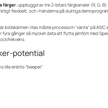
a färger
, uppbyggd av tre 2-bitars färgkanaler (R, G, B) 
r riktigt flexibelt, och i händerna på duktiga demoprogr
är bildskärmen ritas måste processorn ”vänta” på ASIC:
 fyra gånger så mycket data att flytta jämfört med Spec
lockfrekvens.
ker-potential
s lilla enbits-”beeper”.