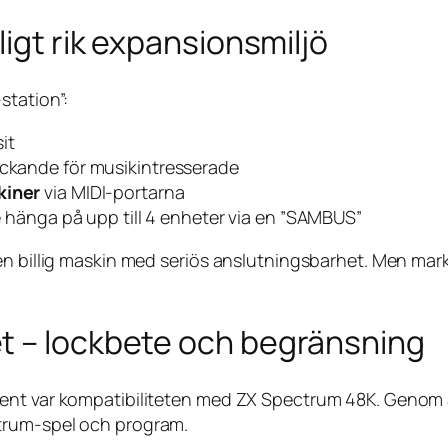
ligt rik expansionsmiljö
station”:
it
lockande för musikintresserade
kiner
via MIDI-portarna
hänga på upp till 4 enheter via en ”SAMBUS”
en billig maskin med seriös anslutningsbarhet. Men mar
t – lockbete och begränsning
ent var kompatibiliteten med ZX Spectrum 48K. Genom a
trum-spel och program.