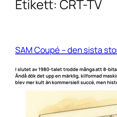
Etikett:
CRT-TV
SAM Coupé – den sista st
I slutet av 1980-talet trodde många att 8-bit
Ändå dök det upp en märklig, kilformad maski
blev mer kult än kommersiell succé, men hist