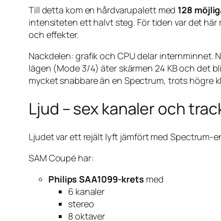
Till detta kom en hårdvarupalett med
128 möjlig
intensiteten ett halvt steg. För tiden var det hä
och effekter.
Nackdelen: grafik och CPU delar internminnet. N
lägen (Mode 3/4) äter skärmen 24 KB och det blir
mycket snabbare än en Spectrum, trots högre k
Ljud – sex kanaler och trac
Ljudet var ett rejält lyft jämfört med Spectrum-en
SAM Coupé har:
Philips SAA1099-krets
med
6 kanaler
stereo
8 oktaver