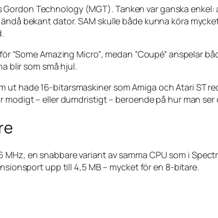
 Gordon Technology (MGT). Tanken var ganska enkel: a
en ändå bekant dator. SAM skulle både kunna köra myck
d.
 för
“Some Amazing Micro”
, medan ”Coupé” anspelar båd
na blir som små hjul.
 ut hade 16-bitarsmaskiner som Amiga och Atari ST red
r modigt – eller dumdristigt – beroende på hur man ser 
re
å 6 MHz, en snabbare variant av samma CPU som i Spec
nsionsport upp till 4,5 MB – mycket för en 8-bitare.