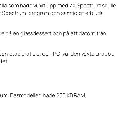
lla som hade vuxit upp med ZX Spectrum skulle
et Spectrum-program och samtidigt erbjuda
e på en glassdessert och på att datorn från
an etablerat sig, och PC-världen växte snabbt.
det.
trum. Basmodellen hade 256 KB RAM,