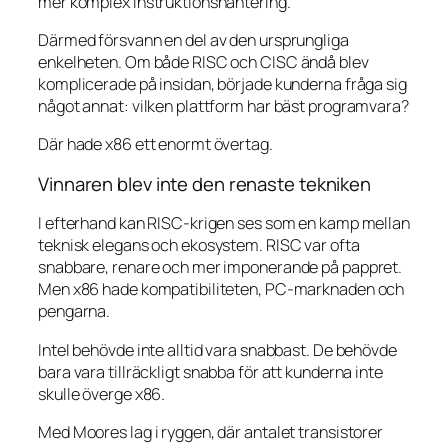
mer komplex instruktionshantering.
Därmed försvann en del av den ursprungliga
enkelheten. Om både RISC och CISC ändå blev
komplicerade på insidan, började kunderna fråga sig
något annat: vilken plattform har bäst programvara?
Där hade x86 ett enormt övertag.
Vinnaren blev inte den renaste tekniken
I efterhand kan RISC-krigen ses som en kamp mellan
teknisk elegans och ekosystem. RISC var ofta
snabbare, renare och mer imponerande på pappret.
Men x86 hade kompatibiliteten, PC-marknaden och
pengarna.
Intel behövde inte alltid vara snabbast. De behövde
bara vara tillräckligt snabba för att kunderna inte
skulle överge x86.
Med Moores lag i ryggen, där antalet transistorer