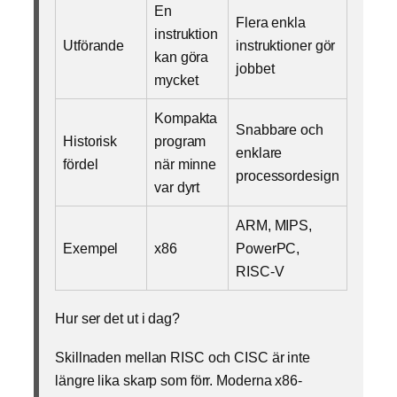
En
Flera enkla
instruktion
Utförande
instruktioner gör
kan göra
jobbet
mycket
Kompakta
Snabbare och
Historisk
program
enklare
fördel
när minne
processordesign
var dyrt
ARM, MIPS,
Exempel
x86
PowerPC,
RISC-V
Hur ser det ut i dag?
Skillnaden mellan RISC och CISC är inte
längre lika skarp som förr. Moderna x86-