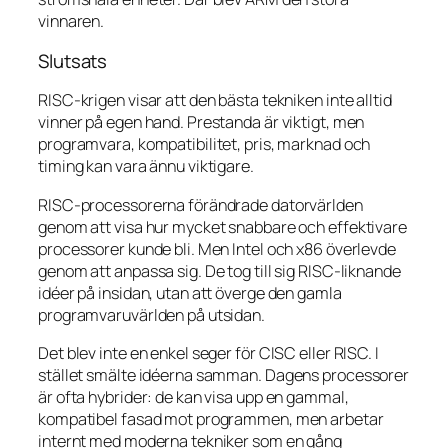
vinnaren.
Slutsats
RISC-krigen visar att den bästa tekniken inte alltid
vinner på egen hand. Prestanda är viktigt, men
programvara, kompatibilitet, pris, marknad och
timing kan vara ännu viktigare.
RISC-processorerna förändrade datorvärlden
genom att visa hur mycket snabbare och effektivare
processorer kunde bli. Men Intel och x86 överlevde
genom att anpassa sig. De tog till sig RISC-liknande
idéer på insidan, utan att överge den gamla
programvaruvärlden på utsidan.
Det blev inte en enkel seger för CISC eller RISC. I
stället smälte idéerna samman. Dagens processorer
är ofta hybrider: de kan visa upp en gammal,
kompatibel fasad mot programmen, men arbetar
internt med moderna tekniker som en gång