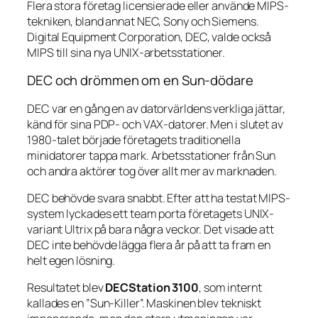
Flera stora företag licensierade eller använde MIPS-
tekniken, bland annat NEC, Sony och Siemens.
Digital Equipment Corporation, DEC, valde också
MIPS till sina nya UNIX-arbetsstationer.
DEC och drömmen om en Sun-dödare
DEC var en gång en av datorvärldens verkliga jättar,
känd för sina PDP- och VAX-datorer. Men i slutet av
1980-talet började företagets traditionella
minidatorer tappa mark. Arbetsstationer från Sun
och andra aktörer tog över allt mer av marknaden.
DEC behövde svara snabbt. Efter att ha testat MIPS-
system lyckades ett team porta företagets UNIX-
variant Ultrix på bara några veckor. Det visade att
DEC inte behövde lägga flera år på att ta fram en
helt egen lösning.
Resultatet blev
DECStation 3100
, som internt
kallades en ”Sun-Killer”. Maskinen blev tekniskt