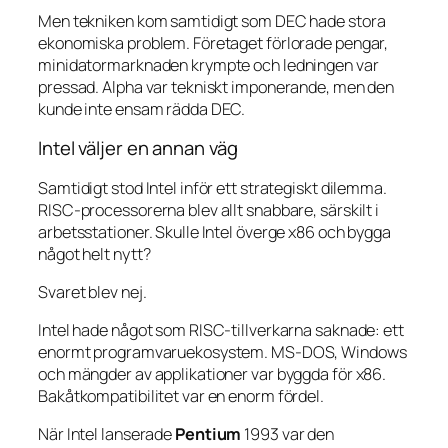
Men tekniken kom samtidigt som DEC hade stora
ekonomiska problem. Företaget förlorade pengar,
minidatormarknaden krympte och ledningen var
pressad. Alpha var tekniskt imponerande, men den
kunde inte ensam rädda DEC.
Intel väljer en annan väg
Samtidigt stod Intel inför ett strategiskt dilemma.
RISC-processorerna blev allt snabbare, särskilt i
arbetsstationer. Skulle Intel överge x86 och bygga
något helt nytt?
Svaret blev nej.
Intel hade något som RISC-tillverkarna saknade: ett
enormt programvaruekosystem. MS-DOS, Windows
och mängder av applikationer var byggda för x86.
Bakåtkompatibilitet var en enorm fördel.
När Intel lanserade
Pentium
1993 var den