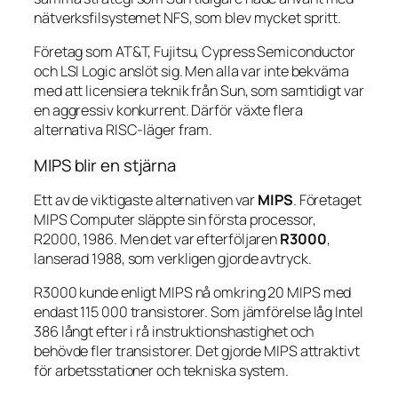
nätverksfilsystemet NFS, som blev mycket spritt.
Företag som AT&T, Fujitsu, Cypress Semiconductor
och LSI Logic anslöt sig. Men alla var inte bekväma
med att licensiera teknik från Sun, som samtidigt var
en aggressiv konkurrent. Därför växte flera
alternativa RISC-läger fram.
MIPS blir en stjärna
Ett av de viktigaste alternativen var
MIPS
. Företaget
MIPS Computer släppte sin första processor,
R2000, 1986. Men det var efterföljaren
R3000
,
lanserad 1988, som verkligen gjorde avtryck.
R3000 kunde enligt MIPS nå omkring 20 MIPS med
endast 115 000 transistorer. Som jämförelse låg Intel
386 långt efter i rå instruktionshastighet och
behövde fler transistorer. Det gjorde MIPS attraktivt
för arbetsstationer och tekniska system.