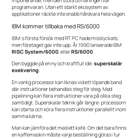
imponerande, men den stora utmaningen var
programvaran. Utan ett starkt ekosystem av
applikationer räckte inte snabb hårdvara hela vägen.
IBM kommer tillbaka med RS/6000
IBM:s första försök med RT PC hade misslyckats,
men företaget gav inte upp. År 1990 lanserade IBM
RISC System/6000
, eller
RS/6000
.
Den byggde på en ny och kraftfull idé:
superskalär
exekvering
.
En vanlig processor kan liknas vid ett löpande band
där instruktioner behandlas steg för steg. Med
pipelining kan flera instruktioner vara på olika steg
samtidigt. Superskalär teknik går längre: processorn
kan starta och köra flera instruktioner parallellt inom
samma kärna.
Man kan jämföra det med ett kafé. Om det bara finns
en kaffemaskin måste varje beställning göras i tur