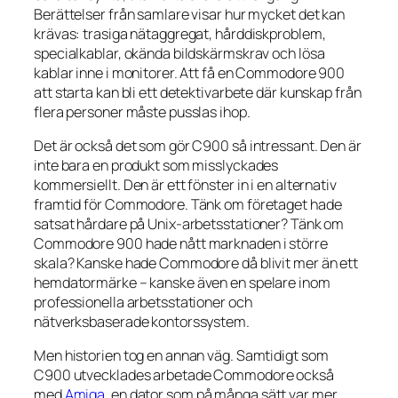
Berättelser från samlare visar hur mycket det kan
krävas: trasiga nätaggregat, hårddiskproblem,
specialkablar, okända bildskärmskrav och lösa
kablar inne i monitorer. Att få en Commodore 900
att starta kan bli ett detektivarbete där kunskap från
flera personer måste pusslas ihop.
Det är också det som gör C900 så intressant. Den är
inte bara en produkt som misslyckades
kommersiellt. Den är ett fönster in i en alternativ
framtid för Commodore. Tänk om företaget hade
satsat hårdare på Unix-arbetsstationer? Tänk om
Commodore 900 hade nått marknaden i större
skala? Kanske hade Commodore då blivit mer än ett
hemdatormärke – kanske även en spelare inom
professionella arbetsstationer och
nätverksbaserade kontorssystem.
Men historien tog en annan väg. Samtidigt som
C900 utvecklades arbetade Commodore också
med
Amiga
, en dator som på många sätt var mer