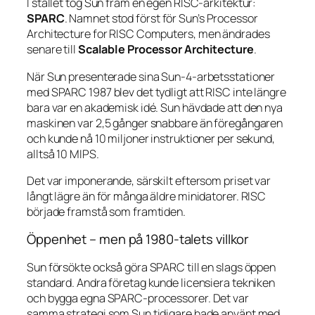
I stället tog Sun fram en egen RISC-arkitektur:
SPARC
. Namnet stod först för
Sun’s Processor
Architecture for RISC Computers
, men ändrades
senare till
Scalable Processor Architecture
.
När Sun presenterade sina Sun-4-arbetsstationer
med SPARC 1987 blev det tydligt att RISC inte längre
bara var en akademisk idé. Sun hävdade att den nya
maskinen var 2,5 gånger snabbare än föregångaren
och kunde nå 10 miljoner instruktioner per sekund,
alltså 10 MIPS.
Det var imponerande, särskilt eftersom priset var
långt lägre än för många äldre minidatorer. RISC
började framstå som framtiden.
Öppenhet – men på 1980-talets villkor
Sun försökte också göra SPARC till en slags öppen
standard. Andra företag kunde licensiera tekniken
och bygga egna SPARC-processorer. Det var
samma strategi som Sun tidigare hade använt med