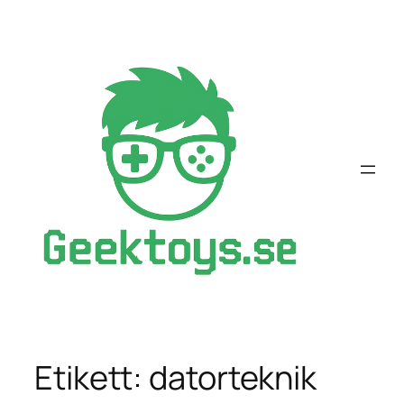
Hoppa
till
innehåll
Etikett:
datorteknik