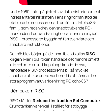
Under 1980-talet pågick ett av datorhistoriens mest
intressanta teknikskiften. I ena ringhörnan stod de
etablerade processorerna, framför allt Intels x86-
familj, som redan drev den snabbt växande PC-
marknaden. I den andra ringhörnan fanns en ny idé:
RISC – processorer byggda på färre, enklare och
snabbare instruktioner.
Det här blev början på det som ibland kallas
RISC-
krigen
. Men i praktiken handlade det mindre om ett
krig och mer om ett kapplopp: kunde de nya,
renodlade RISC-processorerna bli så mycket
snabbare att kunderna var beredda att lämna den
stora programvaruvärlden kring PC och x86?
Idén bakom RISC
RISC står för
Reduced Instruction Set Computer
.
Grundtanken var enkel: i stället för att bygga