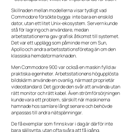
Skillnaden mellan modellerna visar tydligt vad
Commodore försökte bygga: inte bara en enskild
dator, utan ett litet Unix-ekosystem. Servern kunde
stå för lagring och användare, medan
arbetsstationerna gav grafisk åtkomst till systemet.
Det var ett upplägg som påminde mer om Sun,
Apollo och andra arbetsstationsföretag än om den
klassiska hemdatormarknaden.
Men Commodore 900 var också en maskin fylld av
praktiska egenheter. Arbetsstationens högupplösta
bildskärm använde en ovanlig, närmast proprietär
videostandard. Det gjorde den svår att använda utan
rätt monitor och rätt kabel. Även strömförsörjningen
kunde vara ett problem, särskilt när maskinerna
hamnade hos samlare långt senare och behövde
anpassas till andra nätspänningar.
De få exemplar som finns kvar i dag är därför inte
bara sällsynta, utan ofta svåra att få igång.