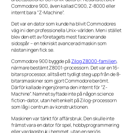
Commodore 900, även kallad C900, Z-8000 eller
internt bara ”Z-Machine”.
Det var en dator som kunde ha blivit Commodores
väg in i den professionella Unix-världen. Men i stället
blev den ett av företagets mest fascinerande
sidospår – en tekniskt avancerad maskin som
nästan ingen fick se.
Commodore 900 byggde på
Zilog Z8000-familjen
,
närmare bestämt Z8001-processorn. Det var en 16-
bitars processor, alltså ett tydligt steg upp från de 8-
bitarsmaskiner som gjort Commodore berömt.
Därför kallade ingenjörerna den internt för ”Z-
Machine”. Namnet syftade inte på någon science
fiction-dator, utan helt enkelt på Zilog-processorn
som låg i centrum av konstruktionen.
Maskinen var tänkt för affärsbruk. Den skulle inte
främst vara en dator för spel, hobbyprogrammering
eller vardagsbruk i hemmet, utan en seriös