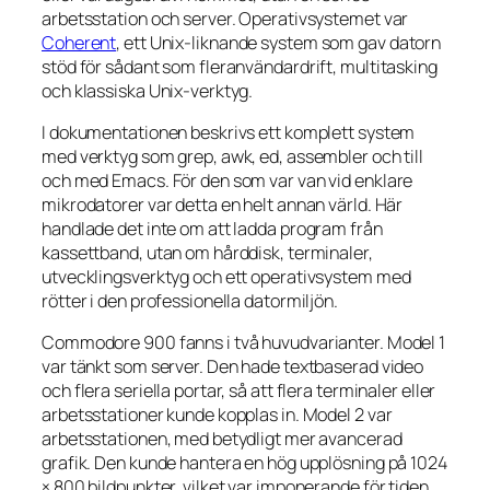
arbetsstation och server. Operativsystemet var
Coherent
, ett Unix-liknande system som gav datorn
stöd för sådant som fleranvändardrift, multitasking
och klassiska Unix-verktyg.
I dokumentationen beskrivs ett komplett system
med verktyg som grep, awk, ed, assembler och till
och med Emacs. För den som var van vid enklare
mikrodatorer var detta en helt annan värld. Här
handlade det inte om att ladda program från
kassettband, utan om hårddisk, terminaler,
utvecklingsverktyg och ett operativsystem med
rötter i den professionella datormiljön.
Commodore 900 fanns i två huvudvarianter. Model 1
var tänkt som server. Den hade textbaserad video
och flera seriella portar, så att flera terminaler eller
arbetsstationer kunde kopplas in. Model 2 var
arbetsstationen, med betydligt mer avancerad
grafik. Den kunde hantera en hög upplösning på 1024
× 800 bildpunkter, vilket var imponerande för tiden.