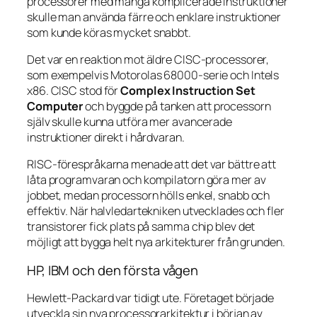
processorer med många komplicerade instruktioner
skulle man använda färre och enklare instruktioner
som kunde köras mycket snabbt.
Det var en reaktion mot äldre CISC-processorer,
som exempelvis Motorolas 68000-serie och Intels
x86. CISC stod för
Complex Instruction Set
Computer
och byggde på tanken att processorn
själv skulle kunna utföra mer avancerade
instruktioner direkt i hårdvaran.
RISC-förespråkarna menade att det var bättre att
låta programvaran och kompilatorn göra mer av
jobbet, medan processorn hölls enkel, snabb och
effektiv. När halvledartekniken utvecklades och fler
transistorer fick plats på samma chip blev det
möjligt att bygga helt nya arkitekturer från grunden.
HP, IBM och den första vågen
Hewlett-Packard var tidigt ute. Företaget började
utveckla sin nya processorarkitektur i början av