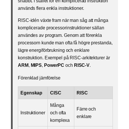
snabbt. I stället för en komplicerad instruktion
används flera enkla instruktioner.
RISC-idén växte fram när man såg att många
komplicerade processorinstruktioner sällan
användes av program. Genom att förenkla
processorn kunde man ofta få högre prestanda,
lägre energiförbrukning och enklare
konstruktion. Exempel på RISC-arkitekturer är
ARM
,
MIPS
,
PowerPC
och
RISC-V
.
Förenklad jämförelse
Egenskap
CISC
RISC
Många
Färre och
Instruktioner
och ofta
enklare
komplexa