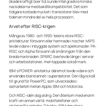
ökade kraftigt över tid, kunde Intel gradvis minska
nackdelarna med bakåtkompatibilitet. Det som
tidigare kostade mycket i transistorer blev med
tiden en mindre del av hela processorn.
Arvet efter RISC-krigen
Många av 1980- och 1990-talens stora RISC-
arkitekturer försvann eller hamnade i nischer. MIPS
levde vidare i inbyggda system och spelkonsoler. PA-
RISC och Alpha försvann så småningom från den
breda marknaden. SPARC överlevde länge i servrar
och arbetsstationer, men tappade också mark.
IBM:s POWER-arkitektur däremot levde vidare och
användes bland annat i superdatorer. Den låg också
till grund för PowerPC, som utvecklades i
samarbetet mellan Apple, IBM och Motorola.
Och RISC-idén dog aldrig. Den återkom med enorm
kraft i en annan värld: mobiltelefoner och
strömsnåla enheter. Där blev ARM den stora