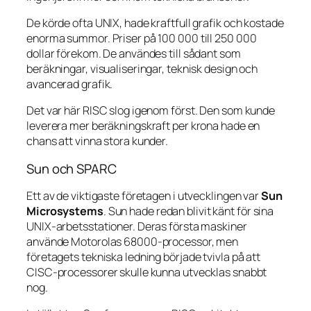
De körde ofta UNIX, hade kraftfull grafik och kostade
enorma summor. Priser på 100 000 till 250 000
dollar förekom. De användes till sådant som
beräkningar, visualiseringar, teknisk design och
avancerad grafik.
Det var här RISC slog igenom först. Den som kunde
leverera mer beräkningskraft per krona hade en
chans att vinna stora kunder.
Sun och SPARC
Ett av de viktigaste företagen i utvecklingen var
Sun
Microsystems
. Sun hade redan blivit känt för sina
UNIX-arbetsstationer. Deras första maskiner
använde Motorolas 68000-processor, men
företagets tekniska ledning började tvivla på att
CISC-processorer skulle kunna utvecklas snabbt
nog.