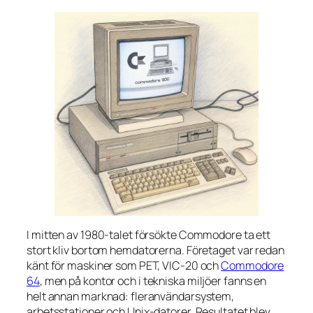
I mitten av 1980-talet försökte Commodore ta ett
stort kliv bortom hemdatorerna. Företaget var redan
känt för maskiner som PET, VIC-20 och
Commodore
64
, men på kontor och i tekniska miljöer fanns en
helt annan marknad: fleranvändarsystem,
arbetsstationer och Unix-datorer. Resultatet blev