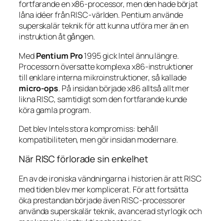
fortfarande en x86-processor, men den hade börjat
låna idéer från RISC-världen. Pentium använde
superskalär teknik för att kunna utföra mer än en
instruktion åt gången.
Med
Pentium Pro
1995 gick Intel ännu längre.
Processorn översatte komplexa x86-instruktioner
till enklare interna mikroinstruktioner, så kallade
micro-ops
. På insidan började x86 alltså allt mer
likna RISC, samtidigt som den fortfarande kunde
köra gamla program.
Det blev Intels stora kompromiss: behåll
kompatibiliteten, men gör insidan modernare.
När RISC förlorade sin enkelhet
En av de ironiska vändningarna i historien är att RISC
med tiden blev mer komplicerat. För att fortsätta
öka prestandan började även RISC-processorer
använda superskalär teknik, avancerad styrlogik och