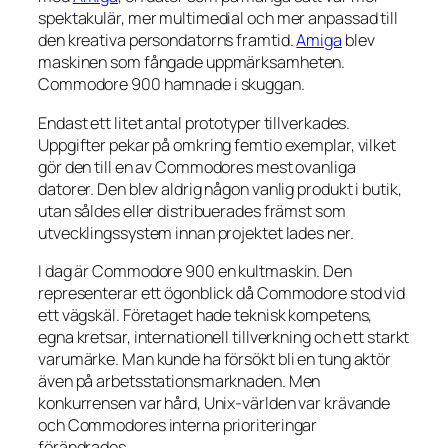
spektakulär, mer multimedial och mer anpassad till
den kreativa persondatorns framtid.
Amiga
blev
maskinen som fångade uppmärksamheten.
Commodore 900 hamnade i skuggan.
Endast ett litet antal prototyper tillverkades.
Uppgifter pekar på omkring femtio exemplar, vilket
gör den till en av Commodores mest ovanliga
datorer. Den blev aldrig någon vanlig produkt i butik,
utan såldes eller distribuerades främst som
utvecklingssystem innan projektet lades ner.
I dag är Commodore 900 en kultmaskin. Den
representerar ett ögonblick då Commodore stod vid
ett vägskäl. Företaget hade teknisk kompetens,
egna kretsar, internationell tillverkning och ett starkt
varumärke. Man kunde ha försökt bli en tung aktör
även på arbetsstationsmarknaden. Men
konkurrensen var hård, Unix-världen var krävande
och Commodores interna prioriteringar
förändrades.