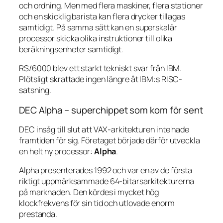
och ordning. Men med flera maskiner, flera stationer
och en skicklig barista kan flera drycker tillagas
samtidigt. På samma sätt kan en superskalär
processor skicka olika instruktioner till olika
beräkningsenheter samtidigt.
RS/6000 blev ett starkt tekniskt svar från IBM.
Plötsligt skrattade ingen längre åt IBM:s RISC-
satsning.
DEC Alpha – superchippet som kom för sent
DEC insåg till slut att VAX-arkitekturen inte hade
framtiden för sig. Företaget började därför utveckla
en helt ny processor:
Alpha
.
Alpha presenterades 1992 och var en av de första
riktigt uppmärksammade 64-bitarsarkitekturerna
på marknaden. Den kördes i mycket hög
klockfrekvens för sin tid och utlovade enorm
prestanda.