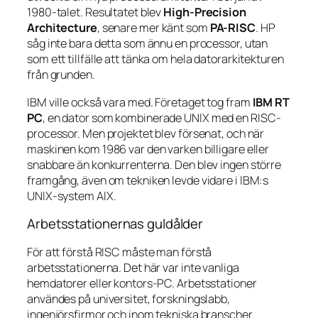
1980-talet. Resultatet blev
High-Precision
Architecture
, senare mer känt som
PA-RISC
. HP
såg inte bara detta som ännu en processor, utan
som ett tillfälle att tänka om hela datorarkitekturen
från grunden.
IBM ville också vara med. Företaget tog fram
IBM RT
PC
, en dator som kombinerade UNIX med en RISC-
processor. Men projektet blev försenat, och när
maskinen kom 1986 var den varken billigare eller
snabbare än konkurrenterna. Den blev ingen större
framgång, även om tekniken levde vidare i IBM:s
UNIX-system AIX.
Arbetsstationernas guldålder
För att förstå RISC måste man förstå
arbetsstationerna. Det här var inte vanliga
hemdatorer eller kontors-PC. Arbetsstationer
användes på universitet, forskningslabb,
ingenjörsfirmor och inom tekniska branscher.