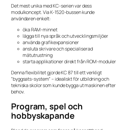
Det mest unika med KC-serien var dess
modulkoncept. Via K-1520-bussen kunde
användaren enkelt:
öka RAM-minnet
lägga till nya språk och utvecklingsmiljöer
använda grafikexpansioner
ansluta skrivare och specialiserad
mätutrustning
starta applikationer direkt från ROM-moduler
Denna flexibilitet gjorde KC 87 till ett verkligt
”byggsats-system” – idealiskt för utbildning och
tekniska skolor som kunde bygga ut maskinen efter
behov.
Program, spel och
hobbyskapande