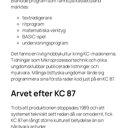
Bland de program som fanns på kassettband
märktes:
textredigerare
ritprogram
matematiska verktyg
BASIC-spel
undervisningsprogram
Det fanns en livlig hobbykultur kring KC-maskinerna.
Tidningar som Mikroprozessortechnik och olika
ungdomsklubbar publicerade listningar och
mjukvara. Många östtyska ungdomar lärde sig
programmera sina första rader kod just på en KC 87.
Arvet efter KC 87
Trots att produktionen stoppades 1989 och att
systemet tekniskt sett redan då var omodernt, fick
KC 87 en långt större kulturell betydelse än sin
hårdvara antyder.