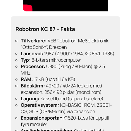
Robotron KC 87 – Fakta
Tillverkare:
VEB Robotron-Meßelektronik
”Otto Schön”, Dresden
Lanserad:
1987 (Z 9001: 1984, KC 85/1: 1985)
Typ:
8-bitars mikrocomputer
Processor:
U880 (Zilog Z80-klon) @ 2.5
MHz
RAM:
17 KB (upp till 64 KB)
Bildskärm:
40×20 / 40×24 tecken, med
expansion: 256×192 pixlar (monokrom)
Lagring:
Kassettband (separat spelare)
Operativsystem:
KC-BASIC i ROM, Z9001-
OS, SCP (CP/M-klon) via expansion
Expansionsportar:
K1520-buss för upp till
fyra moduler
Användningsområden:
Skolor, industri,