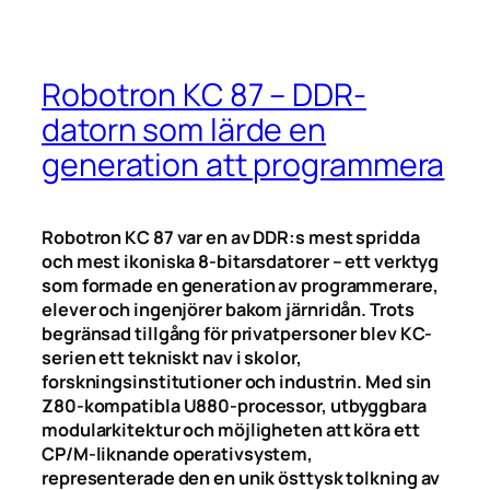
Robotron KC 87 – DDR-
datorn som lärde en
generation att programmera
Robotron KC 87 var en av DDR:s mest spridda
och mest ikoniska 8-bitarsdatorer – ett verktyg
som formade en generation av programmerare,
elever och ingenjörer bakom järnridån. Trots
begränsad tillgång för privatpersoner blev KC-
serien ett tekniskt nav i skolor,
forskningsinstitutioner och industrin. Med sin
Z80-kompatibla U880-processor, utbyggbara
modularkitektur och möjligheten att köra ett
CP/M-liknande operativsystem,
representerade den en unik östtysk tolkning av