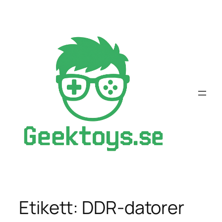
Hoppa
till
innehåll
Etikett:
DDR-datorer