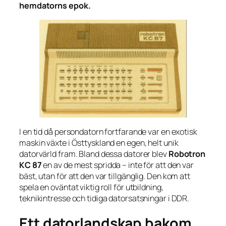
hemdatorns epok.
I en tid då persondatorn fortfarande var en exotisk
maskin växte i Östtyskland en egen, helt unik
datorvärld fram. Bland dessa datorer blev
Robotron
KC 87
en av de mest spridda – inte för att den var
bäst, utan för att den var
tillgänglig
. Den kom att
spela en oväntat viktig roll för utbildning,
teknikintresse och tidiga datorsatsningar i DDR.
Ett datorlandskap bakom