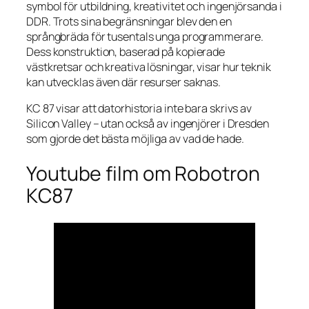
symbol för utbildning, kreativitet och ingenjörsanda i
DDR. Trots sina begränsningar blev den en
språngbräda för tusentals unga programmerare.
Dess konstruktion, baserad på kopierade
västkretsar och kreativa lösningar, visar hur teknik
kan utvecklas även där resurser saknas.
KC 87 visar att datorhistoria inte bara skrivs av
Silicon Valley – utan också av ingenjörer i Dresden
som gjorde det bästa möjliga av vad de hade.
Youtube film om Robotron
KC87