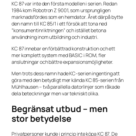
KC 87 var inte den första modellen i serien. Redan
1984 kom Robotron Z 9001, som ursprungligen
marknadsfördes som en hemdator. Året därpå bytte
den namn till KC 85/1 i ett försök att tona ned
”konsumentinriktningen” och istället betona
användning inom utbildning och industri.
KC 87 innebar en förbättrad konstruktion och ett
mer komplett system med BASIC i ROM, fler
anslutningar och bättre expansionsmöjligheter.
Men trots dess namn hade KC-serien ingenting att
göra med den betydligt mer kända KC 85-serien från
Mühlhausen – två parallella datorlinjer som råkade
dela beteckningar men var tekniskt olika.
Begränsat utbud – men
stor betydelse
Privatpersoner kunde i princip inte köpa KC 87. De