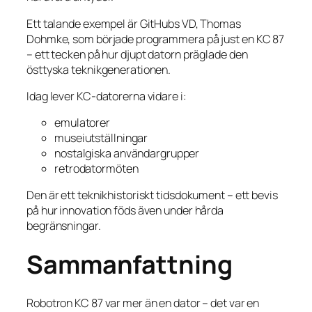
Ett talande exempel är GitHubs VD, Thomas
Dohmke, som började programmera på just en KC 87
– ett tecken på hur djupt datorn präglade den
östtyska teknikgenerationen.
Idag lever KC-datorerna vidare i:
emulatorer
museiutställningar
nostalgiska användargrupper
retrodatormöten
Den är ett teknikhistoriskt tidsdokument – ett bevis
på hur innovation föds även under hårda
begränsningar.
Sammanfattning
Robotron KC 87 var mer än en dator – det var en