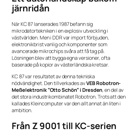
järnridån
När KC 87 lanserades 1987 befann sig
mikrodatortekniken i en explosiv utveckling i
västvärlden. Men i DDR var import förbjuden,
elektronikbrist vanlig och komponenter som
avancerade mikrochips svåra att få tag på.
Lösningen blev att bygga egna versioner, ofta
baserade på kopior av västerländska kretsar.
KC 87 var resultatet av denna tekniska
nödvändighet. Den tillverkades av
VEB Robotron-
Meßelektronik ”Otto Schön” i Dresden
, en del av
det stora industrikombinatet Robotron. Trots att den
kallades
Kleincomputer
var den allt annat än liten i
ambition.
Från Z 9001 till KC-serien