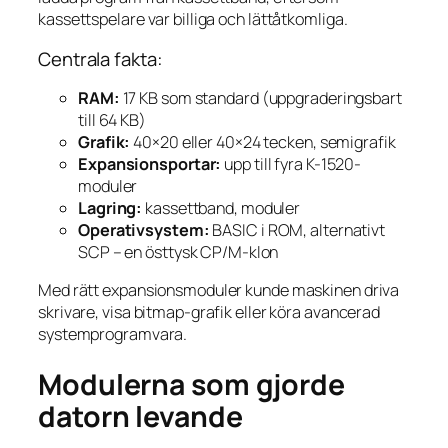
kassettspelare var billiga och lättåtkomliga.
Centrala fakta:
RAM:
17 KB som standard (uppgraderingsbart
till 64 KB)
Grafik:
40×20 eller 40×24 tecken, semigrafik
Expansionsportar:
upp till fyra K-1520-
moduler
Lagring:
kassettband, moduler
Operativsystem:
BASIC i ROM, alternativt
SCP – en östtysk CP/M-klon
Med rätt expansionsmoduler kunde maskinen driva
skrivare, visa bitmap-grafik eller köra avancerad
systemprogramvara.
Modulerna som gjorde
datorn levande