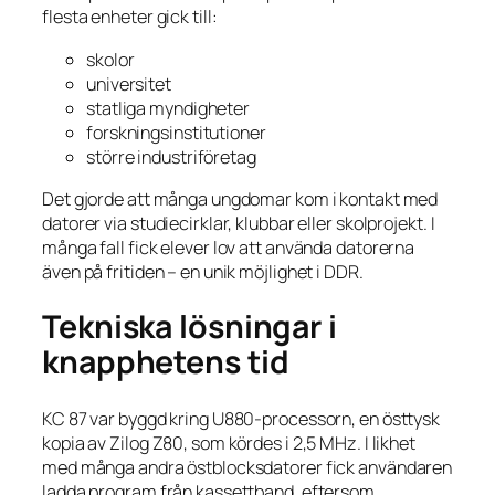
flesta enheter gick till:
skolor
universitet
statliga myndigheter
forskningsinstitutioner
större industriföretag
Det gjorde att många ungdomar kom i kontakt med
datorer via studiecirklar, klubbar eller skolprojekt. I
många fall fick elever lov att använda datorerna
även på fritiden – en unik möjlighet i DDR.
Tekniska lösningar i
knapphetens tid
KC 87 var byggd kring U880-processorn, en östtysk
kopia av Zilog Z80, som kördes i 2,5 MHz. I likhet
med många andra östblocksdatorer fick användaren
ladda program från kassettband, eftersom