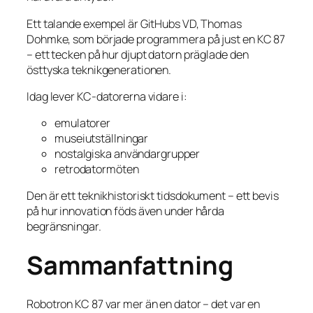
Ett talande exempel är GitHubs VD, Thomas
Dohmke, som började programmera på just en KC 87
– ett tecken på hur djupt datorn präglade den
östtyska teknikgenerationen.
Idag lever KC-datorerna vidare i:
emulatorer
museiutställningar
nostalgiska användargrupper
retrodatormöten
Den är ett teknikhistoriskt tidsdokument – ett bevis
på hur innovation föds även under hårda
begränsningar.
Sammanfattning
Robotron KC 87 var mer än en dator – det var en