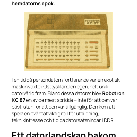
hemdatorns epok.
I en tid då persondatorn fortfarande var en exotisk
maskin växte i Östtyskland en egen, helt unik
datorvärld fram. Bland dessa datorer blev
Robotron
KC 87
en av de mest spridda – inte för att den var
bäst, utan för att den var
tillgänglig
. Den kom att
spela en oväntat viktig roll för utbildning,
teknikintresse och tidiga datorsatsningar i DDR.
Ett datorlandskap bakom