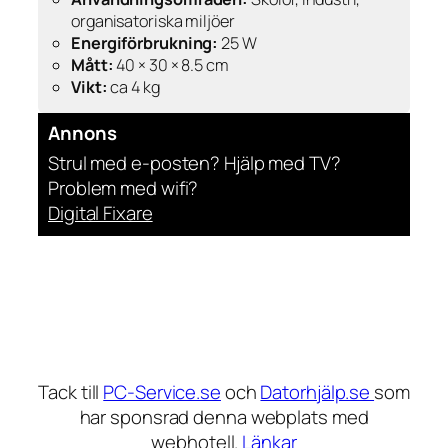
organisatoriska miljöer
Energiförbrukning:
25 W
Mått:
40 × 30 × 8.5 cm
Vikt:
ca 4 kg
Annons
Strul med e-posten? Hjälp med TV?
Problem med wifi?
Digital Fixare
Tack till
PC-Service.se
och
Datorhjälp.se
som
har sponsrad denna webplats med
webhotell.
Länkar