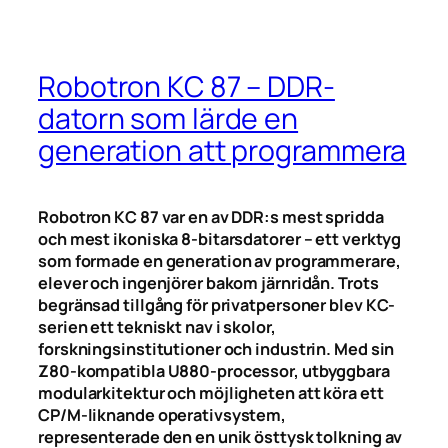
Robotron KC 87 – DDR-
datorn som lärde en
generation att programmera
Robotron KC 87 var en av DDR:s mest spridda
och mest ikoniska 8-bitarsdatorer – ett verktyg
som formade en generation av programmerare,
elever och ingenjörer bakom järnridån. Trots
begränsad tillgång för privatpersoner blev KC-
serien ett tekniskt nav i skolor,
forskningsinstitutioner och industrin. Med sin
Z80-kompatibla U880-processor, utbyggbara
modularkitektur och möjligheten att köra ett
CP/M-liknande operativsystem,
representerade den en unik östtysk tolkning av