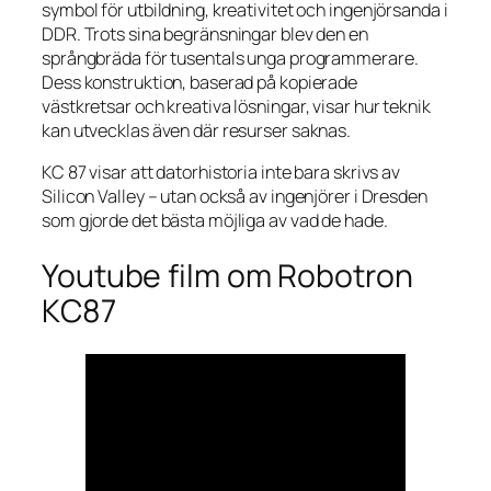
symbol för utbildning, kreativitet och ingenjörsanda i
DDR. Trots sina begränsningar blev den en
språngbräda för tusentals unga programmerare.
Dess konstruktion, baserad på kopierade
västkretsar och kreativa lösningar, visar hur teknik
kan utvecklas även där resurser saknas.
KC 87 visar att datorhistoria inte bara skrivs av
Silicon Valley – utan också av ingenjörer i Dresden
som gjorde det bästa möjliga av vad de hade.
Youtube film om Robotron
KC87