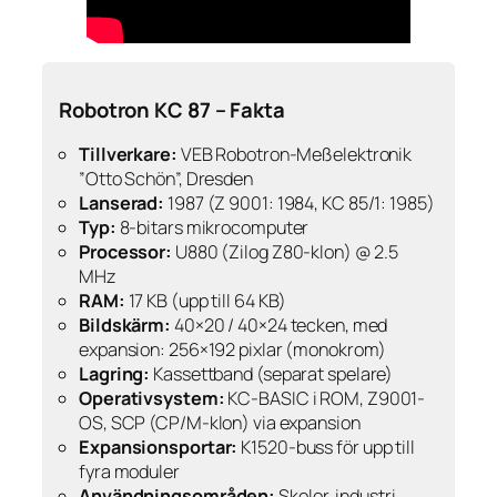
Robotron KC 87 – Fakta
Tillverkare:
VEB Robotron-Meßelektronik
”Otto Schön”, Dresden
Lanserad:
1987 (Z 9001: 1984, KC 85/1: 1985)
Typ:
8-bitars mikrocomputer
Processor:
U880 (Zilog Z80-klon) @ 2.5
MHz
RAM:
17 KB (upp till 64 KB)
Bildskärm:
40×20 / 40×24 tecken, med
expansion: 256×192 pixlar (monokrom)
Lagring:
Kassettband (separat spelare)
Operativsystem:
KC-BASIC i ROM, Z9001-
OS, SCP (CP/M-klon) via expansion
Expansionsportar:
K1520-buss för upp till
fyra moduler
Användningsområden:
Skolor, industri,