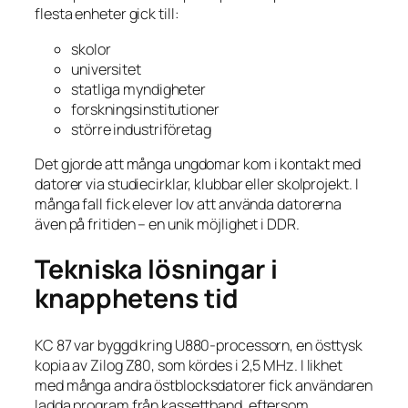
flesta enheter gick till:
skolor
universitet
statliga myndigheter
forskningsinstitutioner
större industriföretag
Det gjorde att många ungdomar kom i kontakt med
datorer via studiecirklar, klubbar eller skolprojekt. I
många fall fick elever lov att använda datorerna
även på fritiden – en unik möjlighet i DDR.
Tekniska lösningar i
knapphetens tid
KC 87 var byggd kring U880-processorn, en östtysk
kopia av Zilog Z80, som kördes i 2,5 MHz. I likhet
med många andra östblocksdatorer fick användaren
ladda program från kassettband, eftersom