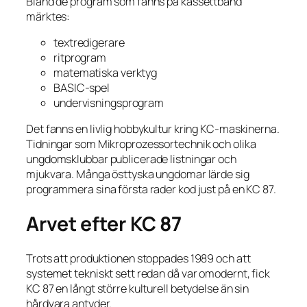
Bland de program som fanns på kassettband
märktes:
textredigerare
ritprogram
matematiska verktyg
BASIC-spel
undervisningsprogram
Det fanns en livlig hobbykultur kring KC-maskinerna.
Tidningar som Mikroprozessortechnik och olika
ungdomsklubbar publicerade listningar och
mjukvara. Många östtyska ungdomar lärde sig
programmera sina första rader kod just på en KC 87.
Arvet efter KC 87
Trots att produktionen stoppades 1989 och att
systemet tekniskt sett redan då var omodernt, fick
KC 87 en långt större kulturell betydelse än sin
hårdvara antyder.