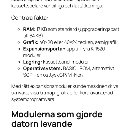
kassettspelare var billiga och lättåtkomliga.
Centrala fakta:
RAM:
17 KB som standard (uppgraderingsbart
till 64 KB)
Grafik:
40×20 eller 40×24 tecken, semigrafik
Expansionsportar:
upp till fyra K-1520-
moduler
Lagring:
kassettband, moduler
Operativsystem:
BASIC i ROM, alternativt
SCP – en östtysk CP/M-klon
Med rätt expansionsmoduler kunde maskinen driva
skrivare, visa bitmap-grafik eller köra avancerad
systemprogramvara.
Modulerna som gjorde
datorn levande