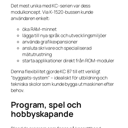
Det mest unika med KC-serien var dess
modulkoncept. Via K-1520-bussen kunde
användaren enkelt:
öka RAM-minnet
lägga till nya språk och utvecklingsmiljöer
använda grafikexpansioner
ansluta skrivare och specialiserad
mätutrustning
starta applikationer direkt från ROM-moduler
Denna flexibilitet gjorde KC 87 till ett verkligt
”byggsats-system” – idealiskt för utbildning och
tekniska skolor som kunde bygga ut maskinen efter
behov.
Program, spel och
hobbyskapande