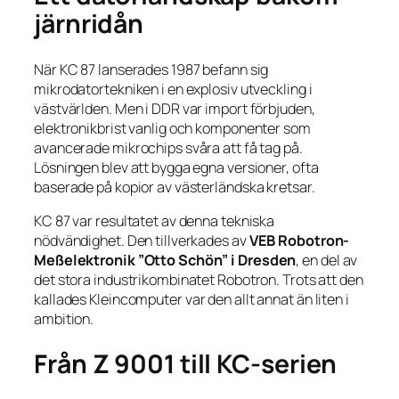
järnridån
När KC 87 lanserades 1987 befann sig
mikrodatortekniken i en explosiv utveckling i
västvärlden. Men i DDR var import förbjuden,
elektronikbrist vanlig och komponenter som
avancerade mikrochips svåra att få tag på.
Lösningen blev att bygga egna versioner, ofta
baserade på kopior av västerländska kretsar.
KC 87 var resultatet av denna tekniska
nödvändighet. Den tillverkades av
VEB Robotron-
Meßelektronik ”Otto Schön” i Dresden
, en del av
det stora industrikombinatet Robotron. Trots att den
kallades
Kleincomputer
var den allt annat än liten i
ambition.
Från Z 9001 till KC-serien