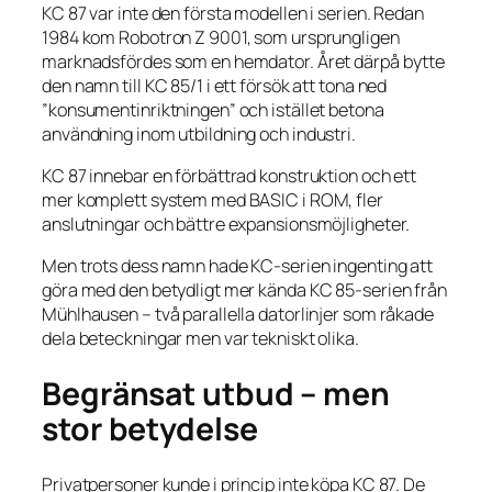
KC 87 var inte den första modellen i serien. Redan
1984 kom Robotron Z 9001, som ursprungligen
marknadsfördes som en hemdator. Året därpå bytte
den namn till KC 85/1 i ett försök att tona ned
”konsumentinriktningen” och istället betona
användning inom utbildning och industri.
KC 87 innebar en förbättrad konstruktion och ett
mer komplett system med BASIC i ROM, fler
anslutningar och bättre expansionsmöjligheter.
Men trots dess namn hade KC-serien ingenting att
göra med den betydligt mer kända KC 85-serien från
Mühlhausen – två parallella datorlinjer som råkade
dela beteckningar men var tekniskt olika.
Begränsat utbud – men
stor betydelse
Privatpersoner kunde i princip inte köpa KC 87. De