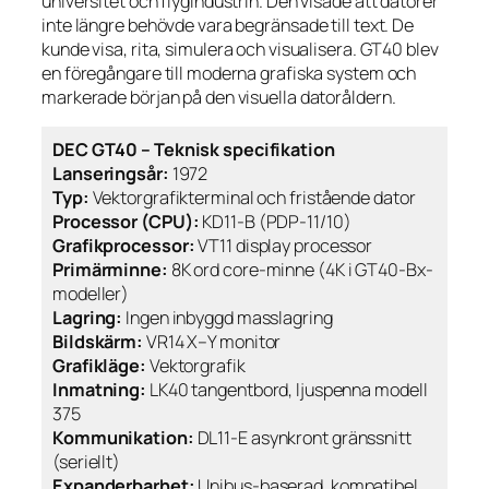
universitet och flygindustrin. Den visade att datorer
inte längre behövde vara begränsade till text. De
kunde visa, rita, simulera och visualisera. GT40 blev
en föregångare till moderna grafiska system och
markerade början på den visuella datoråldern.
DEC GT40 – Teknisk specifikation
Lanseringsår:
1972
Typ:
Vektorgrafikterminal och fristående dator
Processor (CPU):
KD11-B (PDP-11/10)
Grafikprocessor:
VT11 display processor
Primärminne:
8K ord core-minne (4K i GT40-Bx-
modeller)
Lagring:
Ingen inbyggd masslagring
Bildskärm:
VR14 X–Y monitor
Grafikläge:
Vektorgrafik
Inmatning:
LK40 tangentbord, ljuspenna modell
375
Kommunikation:
DL11-E asynkront gränssnitt
(seriellt)
Expanderbarhet:
Unibus-baserad, kompatibel