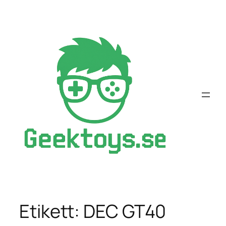
Hoppa
till
innehåll
Etikett:
DEC GT40