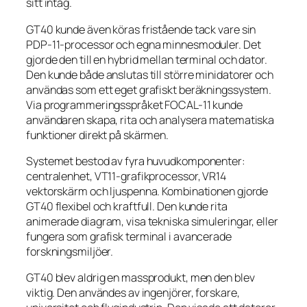
sitt intåg.
GT40 kunde även köras fristående tack vare sin
PDP-11-processor och egna minnesmoduler. Det
gjorde den till en hybrid mellan terminal och dator.
Den kunde både anslutas till större minidatorer och
användas som ett eget grafiskt beräkningssystem.
Via programmeringsspråket FOCAL-11 kunde
användaren skapa, rita och analysera matematiska
funktioner direkt på skärmen.
Systemet bestod av fyra huvudkomponenter:
centralenhet, VT11-grafikprocessor, VR14
vektorskärm och ljuspenna. Kombinationen gjorde
GT40 flexibel och kraftfull. Den kunde rita
animerade diagram, visa tekniska simuleringar, eller
fungera som grafisk terminal i avancerade
forskningsmiljöer.
GT40 blev aldrig en massprodukt, men den blev
viktig. Den användes av ingenjörer, forskare,