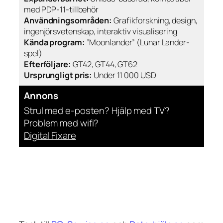
med PDP-11-tillbehör
Användningsområden:
Grafikforskning, design,
ingenjörsvetenskap, interaktiv visualisering
Kända program:
”Moonlander” (Lunar Lander-
spel)
Efterföljare:
GT42, GT44, GT62
Ursprungligt pris:
Under 11 000 USD
Annons
Strul med e-posten? Hjälp med TV?
Problem med wifi?
Digital Fixare