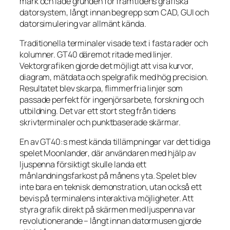
mark och lade grunden för framtidens grafiska
datorsystem, långt innan begrepp som CAD, GUI och
datorsimulering var allmänt kända.
Traditionella terminaler visade text i fasta rader och
kolumner. GT40 däremot ritade med linjer.
Vektorgrafiken gjorde det möjligt att visa kurvor,
diagram, mätdata och spelgrafik med hög precision.
Resultatet blev skarpa, flimmerfria linjer som
passade perfekt för ingenjörsarbete, forskning och
utbildning. Det var ett stort steg från tidens
skrivterminaler och punktbaserade skärmar.
En av GT40:s mest kända tillämpningar var det tidiga
spelet
Moonlander
, där användaren med hjälp av
ljuspenna försiktigt skulle landa ett
månlandningsfarkost på månens yta. Spelet blev
inte bara en teknisk demonstration, utan också ett
bevis på terminalens interaktiva möjligheter. Att
styra grafik direkt på skärmen med ljuspenna var
revolutionerande – långt innan datormusen gjorde