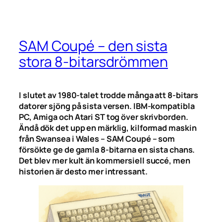
SAM Coupé – den sista
stora 8-bitarsdrömmen
I slutet av 1980-talet trodde många att 8-bitars
datorer sjöng på sista versen. IBM-kompatibla
PC, Amiga och Atari ST tog över skrivborden.
Ändå dök det upp en märklig, kilformad maskin
från Swansea i Wales – SAM Coupé – som
försökte ge de gamla 8-bitarna en sista chans.
Det blev mer kult än kommersiell succé, men
historien är desto mer intressant.