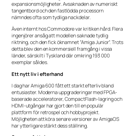
expansionsmöjligheter. Avsaknaden av numeriskt
tangentbord och den fastlödda processorn
nämndes ofta som tydliga nackdelar.
Även internt hos Commodore var kritiken hård. Flera
ingenjörer ansåg att modellen saknade tydlig
riktning, och den fick öknamnet ”Amiga Junior”. Trots
detta blev den en kommersiell framgång i vissa
länder, särskilt i Tyskland där omkring 193 000
exemplar såldes.
Ett nytt liv i efterhand
I dag har Amiga 600 fått ett starkt efterliv bland
entusiaster. Moderna uppgraderingar med FPGA-
baserade acceleratorer, CompactFlash-lagring och
HDMI-utgångar har gjort den till en populär
plattform för retrospel och hobbyprojekt.
Möjligheten att köra senare versioner av AmigaOS
har ytterligare stärkt dess ställning.