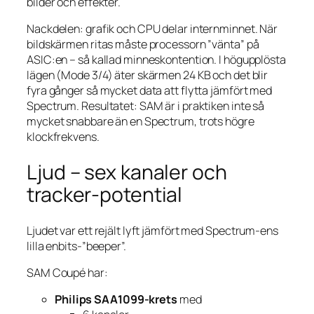
bilder och effekter.
Nackdelen: grafik och CPU delar internminnet. När
bildskärmen ritas måste processorn ”vänta” på
ASIC:en – så kallad minneskontention. I högupplösta
lägen (Mode 3/4) äter skärmen 24 KB och det blir
fyra gånger så mycket data att flytta jämfört med
Spectrum. Resultatet: SAM är i praktiken inte så
mycket snabbare än en Spectrum, trots högre
klockfrekvens.
Ljud – sex kanaler och
tracker-potential
Ljudet var ett rejält lyft jämfört med Spectrum-ens
lilla enbits-”beeper”.
SAM Coupé har:
Philips SAA1099-krets
med