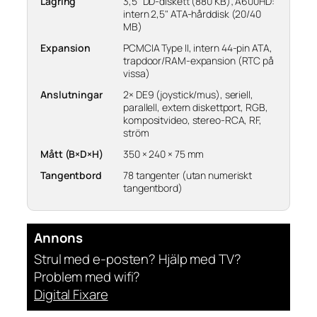
Lagring
3,5" DD-diskett (880 KB); A600HD:
intern 2,5" ATA-hårddisk (20/40
MB)
Expansion
PCMCIA Type II, intern 44-pin ATA,
trapdoor/RAM-expansion (RTC på
vissa)
Anslutningar
2× DE9 (joystick/mus), seriell,
parallell, extern diskettport, RGB,
kompositvideo, stereo-RCA, RF,
ström
Mått (B×D×H)
350 × 240 × 75 mm
Tangentbord
78 tangenter (utan numeriskt
tangentbord)
Annons
Strul med e-posten? Hjälp med TV?
Problem med wifi?
Digital Fixare