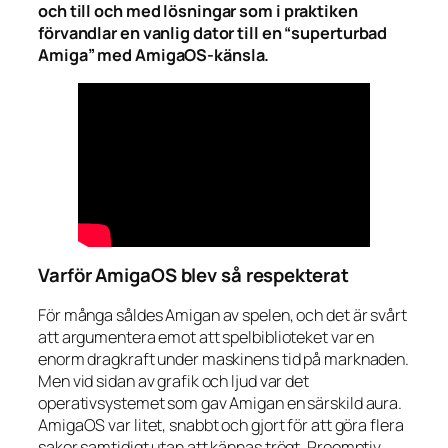
och till och med lösningar som i praktiken
förvandlar en vanlig dator till en “superturbad
Amiga” med AmigaOS-känsla.
Varför AmigaOS blev så respekterat
För många såldes Amigan av spelen, och det är svårt
att argumentera emot att spelbiblioteket var en
enorm dragkraft under maskinens tid på marknaden.
Men vid sidan av grafik och ljud var det
operativsystemet som gav Amigan en särskild aura.
AmigaOS var litet, snabbt och gjort för att göra flera
saker samtidigt utan att kännas trögt. Preemptiv