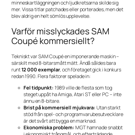
minneskartläggningen och ljudkretsarna skilde sig
mer. Vissa titlar patchades eller porterades, men det
blev aldrig en helt sömlös upplevelse.
Varför misslyckades SAM
Coupé kommersiellt?
Tekniskt var SAM Coupé en imponerande maskin –
särskilt med 8-bitarsmått mätt. Ändå såldes bara
runt
12 000 exemplar
, och företaget gick i konkurs
redan 1990. Flera faktorer spelade in:
Fel tidpunkt:
1989 ville de flesta som tog
steget uppåt ha Amiga, Atari ST eller PC – inte
ännu en 8-bitare.
Brist på kommersiell mjukvara:
Utan starkt
stöd från spel- och programvarube­sutvecklare
är det svårt att bygga en marknad.
Ekonomiska problem:
MGT hamnade snabbt
i ekonomiskt trångmål, och efterträdande