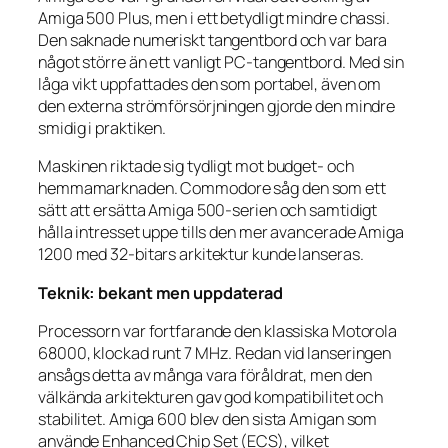
Amiga 500 Plus, men i ett betydligt mindre chassi.
Den saknade numeriskt tangentbord och var bara
något större än ett vanligt PC-tangentbord. Med sin
låga vikt uppfattades den som portabel, även om
den externa strömförsörjningen gjorde den mindre
smidig i praktiken.
Maskinen riktade sig tydligt mot budget- och
hemmamarknaden. Commodore såg den som ett
sätt att ersätta Amiga 500-serien och samtidigt
hålla intresset uppe tills den mer avancerade Amiga
1200 med 32-bitars arkitektur kunde lanseras.
Teknik: bekant men uppdaterad
Processorn var fortfarande den klassiska Motorola
68000, klockad runt 7 MHz. Redan vid lanseringen
ansågs detta av många vara föråldrat, men den
välkända arkitekturen gav god kompatibilitet och
stabilitet. Amiga 600 blev den sista Amigan som
använde Enhanced Chip Set (ECS), vilket