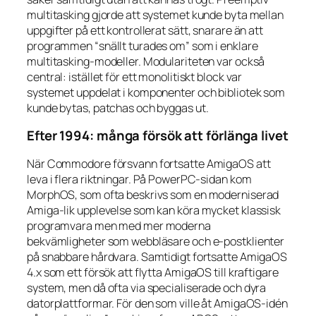
multitasking gjorde att systemet kunde byta mellan
uppgifter på ett kontrollerat sätt, snarare än att
programmen “snällt turades om” som i enklare
multitasking-modeller. Modulariteten var också
central: istället för ett monolitiskt block var
systemet uppdelat i komponenter och bibliotek som
kunde bytas, patchas och byggas ut.
Efter 1994: många försök att förlänga livet
När Commodore försvann fortsatte AmigaOS att
leva i flera riktningar. På PowerPC-sidan kom
MorphOS, som ofta beskrivs som en moderniserad
Amiga-lik upplevelse som kan köra mycket klassisk
programvara men med mer moderna
bekvämligheter som webbläsare och e-postklienter
på snabbare hårdvara. Samtidigt fortsatte AmigaOS
4.x som ett försök att flytta AmigaOS till kraftigare
system, men då ofta via specialiserade och dyra
datorplattformar. För den som ville åt AmigaOS-idén