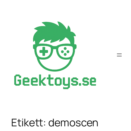
Hoppa
till
innehåll
Etikett:
demoscen