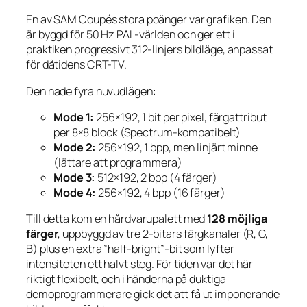
En av SAM Coupés stora poänger var grafiken. Den
är byggd för 50 Hz PAL-världen och ger ett i
praktiken progressivt 312-linjers bildläge, anpassat
för dåtidens CRT-TV.
Den hade fyra huvudlägen:
Mode 1:
256×192, 1 bit per pixel, färgattribut
per 8×8 block (Spectrum-kompatibelt)
Mode 2:
256×192, 1 bpp, men linjärt minne
(lättare att programmera)
Mode 3:
512×192, 2 bpp (4 färger)
Mode 4:
256×192, 4 bpp (16 färger)
Till detta kom en hårdvarupalett med
128 möjliga
färger
, uppbyggd av tre 2-bitars färgkanaler (R, G,
B) plus en extra ”half-bright”-bit som lyfter
intensiteten ett halvt steg. För tiden var det här
riktigt flexibelt, och i händerna på duktiga
demoprogrammerare gick det att få ut imponerande