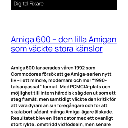
Digital Fixare
Amiga 600 – den lilla Amigan
som väckte stora känslor
Amiga 600 lanserades våren 1992 som
Commodores försök att ge Amiga-serien nytt
liv – i ett mindre, modernare och mer “1990-
talsanpassat” format. Med PCMCIA-plats och
möjlighet till intern hårddisk såg den ut som ett
steg framåt, men samtidigt väckte den kritik för
att vara dyrare än sin föregångare och för att
skala bort sådant många Amiga-ägare älskade.
Resultatet blev en liten dator med ett ovanligt
stort rykte: omstridd vid födseln, men senare