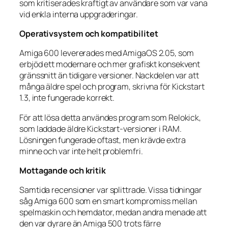
som kritiserades kraftigt av användare som var vana
vid enkla interna uppgraderingar.
Operativsystem och kompatibilitet
Amiga 600 levererades med AmigaOS 2.05, som
erbjöd ett modernare och mer grafiskt konsekvent
gränssnitt än tidigare versioner. Nackdelen var att
många äldre spel och program, skrivna för Kickstart
1.3, inte fungerade korrekt.
För att lösa detta användes program som Relokick,
som laddade äldre Kickstart-versioner i RAM.
Lösningen fungerade oftast, men krävde extra
minne och var inte helt problemfri.
Mottagande och kritik
Samtida recensioner var splittrade. Vissa tidningar
såg Amiga 600 som en smart kompromiss mellan
spelmaskin och hemdator, medan andra menade att
den var dyrare än Amiga 500 trots färre