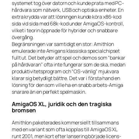
systemet tog över datorn och kunde prata med PC-
hårdvara som nätverk, USB och optiska enheter. En
extra krydda var att lösningen kunde köra x86-kod
sida vid sida med 68k-kod under AmigaOS-kontroll,
vilket i teorin öppnade för hybrider och snabbare
övergång.
Begränsningen var samtidigt en stor: Amithlon
emulerade inte Amigans klassiska specialchipset
fullt ut. Det betyder att spel och demos som “bankar
på hårdvaran” ofta inte fungerar som de ska, medan
produktivitetsprogram och “OS-vänlig” mjukvara
klarar sig betydligt bättre. Det var i första hand en
lösning för den som ville ha en snabb arbets-Amiga
snarare än en perfekt spelmaskin.
AmigaOS XL, juridik och den tragiska
bromsen
Amithlon paketerades kommersiellt tillsammans
med en variant som ofta kopplas till AmigaOS XL
runt 2001, men kort efter lansering började licens-