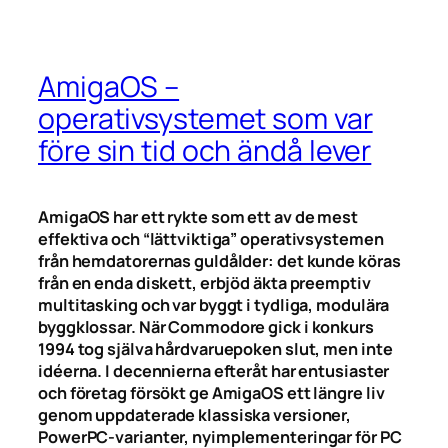
AmigaOS –
operativsystemet som var
före sin tid och ändå lever
AmigaOS har ett rykte som ett av de mest
effektiva och “lättviktiga” operativsystemen
från hemdatorernas guldålder: det kunde köras
från en enda diskett, erbjöd äkta preemptiv
multitasking och var byggt i tydliga, modulära
byggklossar. När Commodore gick i konkurs
1994 tog själva hårdvaruepoken slut, men inte
idéerna. I decennierna efteråt har entusiaster
och företag försökt ge AmigaOS ett längre liv
genom uppdaterade klassiska versioner,
PowerPC-varianter, nyimplementeringar för PC