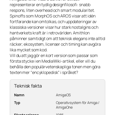
representerar en tydlig designfilosofi: snabb
respons, liten overhead och smart modularitet.
Spinoffs som MorphOS och AROS visar att idén
fortfarande kan omtolkas, och uppdateringar av
klassiska versioner visar hur stark nostalgins och
hantverkets kraft är i retrovärlden. Amithlon
påminner samtidigt om att teknisk elegans inte alltid
räcker; ekosystem, licenser och timing kan avgöra
lika mycket som kod.
Vill du att jag gör en kort version som passar som
första stycke i en MediaWiki-artikel, eller vill du
behålla den populärvetenskapliga tonen men göra
texten mer “encyklopedisk” i språket?
Teknisk fakta
Namn
AmigaOS
Typ
Operativsystem för Amiga /
AmigaOne
Första release
1985