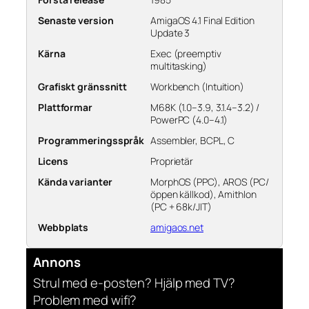
Senaste version
AmigaOS 4.1 Final Edition
Update 3
Kärna
Exec (preemptiv
multitasking)
Grafiskt gränssnitt
Workbench (Intuition)
Plattformar
M68K (1.0–3.9, 3.1.4–3.2) /
PowerPC (4.0–4.1)
Programmeringsspråk
Assembler, BCPL, C
Licens
Proprietär
Kända varianter
MorphOS (PPC), AROS (PC/
öppen källkod), Amithlon
(PC + 68k/JIT)
Webbplats
amigaos.net
Annons
Strul med e-posten? Hjälp med TV?
Problem med wifi?