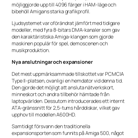
möjliggjorde upp till 4096 färger i HAM-läge och
bibehöll Amigans starka grafikprofil.
Ljudsystemet var oförändrat jämfört med tidigare
modeller, med fyra 8-bitars DMA-kanaler som gav
den karaktäristiska Amiga-klangen som gjorde
maskinen populär för spel, demo­scenen och
musikproduktion.
Nya anslutningar och expansioner
Det mest uppmärksammade tillskottet var PCMCIA
Type II-platsen, ovanlig i en hemdator vid denna tid.
Den gjorde det möjligt att ansluta nätverkskort,
minneskort och andra tillbehör hämtade från
laptopvärlden. Dessutom introducerades ett internt
ATA-gränssnitt för 2,5-tums hårddiskar, vilket gav
upphov till modellen A600HD.
Samtidigt försvann den traditionella
expansionsporten som funnits på Amiga 500, något