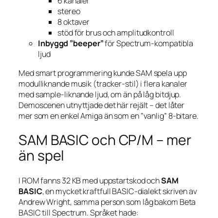
6 kanaler
stereo
8 oktaver
stöd för brus och amplitudkontroll
Inbyggd ”beeper”
för Spectrum-kompatibla
ljud
Med smart programmering kunde SAM spela upp
modulliknande musik (tracker-stil) i flera kanaler
med sample-liknande ljud, om än på låg bitdjup.
Demoscenen utnyttjade det här rejält – det låter
mer som en enkel Amiga än som en ”vanlig” 8-bitare.
SAM BASIC och CP/M – mer
än spel
I ROM fanns 32 KB med uppstarts­kod och
SAM
BASIC
, en mycket kraftfull BASIC-dialekt skriven av
Andrew Wright, samma person som låg bakom Beta
BASIC till Spectrum. Språket hade: