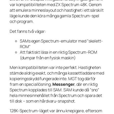
var kompatibiliteten med ZX Spectrum 48K. Genom
att emulera minneslayout och hastighet i ett särskilt
läge kunde den köra många gamla Spectrum-spel
och program.
Det fanns två vägar:
SAMs egen Spectrum-emulator med ”skelett-
ROM”
Att faktiskt läsa in en riktig Spectrum-ROM
(dumpar från en fysisk maskin)
Men kompatibiliteten var inte perfekt. Hastigheten
stämde aldrig exakt, och många kassettladdare med
kopieringsskydd fungerade inte. MGT tog därför
fram en speciallösning,
Messenger
, där en riktig
Spectrum kopplades till SAM. SAM kunde då ”sno”
hela minnesinnehållet från Spectrum och spara det
till disk – som en hårdvaru-snapshot.
128K-Spectrum-läget var ännu knepigare, eftersom