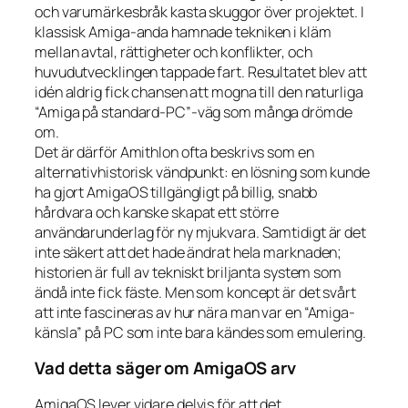
och varumärkesbråk kasta skuggor över projektet. I
klassisk Amiga-anda hamnade tekniken i kläm
mellan avtal, rättigheter och konflikter, och
huvudutvecklingen tappade fart. Resultatet blev att
idén aldrig fick chansen att mogna till den naturliga
“Amiga på standard-PC”-väg som många drömde
om.
Det är därför Amithlon ofta beskrivs som en
alternativhistorisk vändpunkt: en lösning som kunde
ha gjort AmigaOS tillgängligt på billig, snabb
hårdvara och kanske skapat ett större
användarunderlag för ny mjukvara. Samtidigt är det
inte säkert att det hade ändrat hela marknaden;
historien är full av tekniskt briljanta system som
ändå inte fick fäste. Men som koncept är det svårt
att inte fascineras av hur nära man var en “Amiga-
känsla” på PC som inte bara kändes som emulering.
Vad detta säger om AmigaOS arv
AmigaOS lever vidare delvis för att det