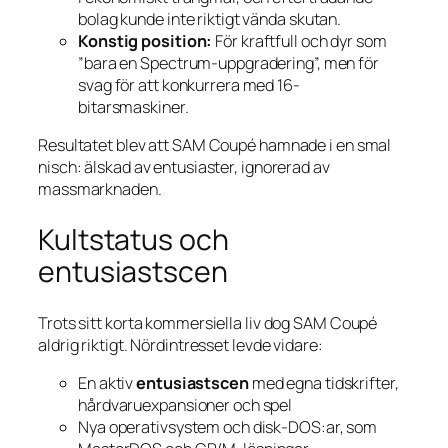
bolag kunde inte riktigt vända skutan.
Konstig position:
För kraftfull och dyr som
”bara en Spectrum-uppgradering”, men för
svag för att konkurrera med 16-
bitarsmaskiner.
Resultatet blev att SAM Coupé hamnade i en smal
nisch: älskad av entusiaster, ignorerad av
massmarknaden.
Kultstatus och
entusiastscen
Trots sitt korta kommersiella liv dog SAM Coupé
aldrig riktigt. Nördintresset levde vidare:
En aktiv
entusiastscen
med egna tidskrifter,
hårdvaru­expansioner och spel
Nya operativsystem och disk-DOS:ar, som