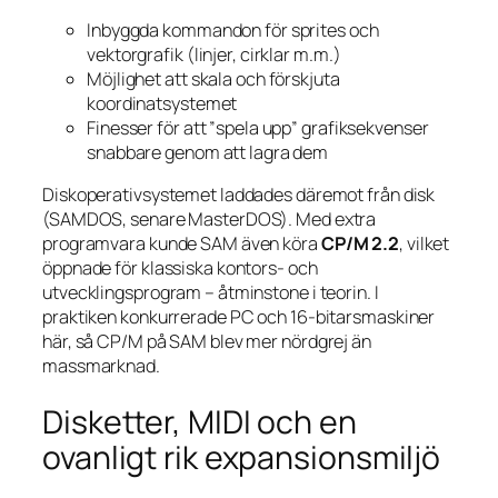
Inbyggda kommandon för sprites och
vektorgrafik (linjer, cirklar m.m.)
Möjlighet att skala och förskjuta
koordinatsystemet
Finesser för att ”spela upp” grafiksekvenser
snabbare genom att lagra dem
Diskoperativsystemet laddades däremot från disk
(SAMDOS, senare MasterDOS). Med extra
programvara kunde SAM även köra
CP/M 2.2
, vilket
öppnade för klassiska kontors- och
utvecklingsprogram – åtminstone i teorin. I
praktiken konkurrerade PC och 16-bitarsmaskiner
här, så CP/M på SAM blev mer nördgrej än
massmarknad.
Disketter, MIDI och en
ovanligt rik expansionsmiljö