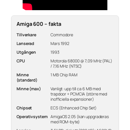
Amiga 600 – fakta
Tillverkare
Commodore
Lanserad
Mars 1992
Utgången
1993
CPU
Motorola 68000 @ 7,09 MHz (PAL)
/ 7,16 MHz (NTSC)
Minne
1 MB Chip RAM
(standard)
Minne (max)
Vanligt: upp till ca 6 MB med
trapdoor + PCMCIA (större med
inofficiella expansioner)
Chipset
ECS (Enhanced Chip Set)
Operativsystem
AmigaOS 2.05 (kan uppgraderas
med ROM-byte)