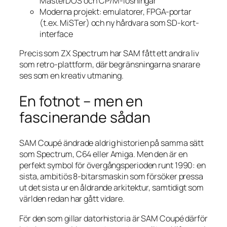
MasterDOS och CP/M-lösningar
Moderna projekt: emulatorer, FPGA-portar
(t.ex. MiSTer) och ny hårdvara som SD-kort-
interface
Precis som ZX Spectrum har SAM fått ett andra liv
som retro-plattform, där begränsningarna snarare
ses som en kreativ utmaning.
En fotnot – men en
fascinerande sådan
SAM Coupé ändrade aldrig historien på samma sätt
som Spectrum, C64 eller Amiga. Men den är en
perfekt symbol för övergångsperioden runt 1990: en
sista, ambitiös 8-bitarsmaskin som försöker pressa
ut det sista ur en åldrande arkitektur, samtidigt som
världen redan har gått vidare.
För den som gillar datorhistoria är SAM Coupé därför