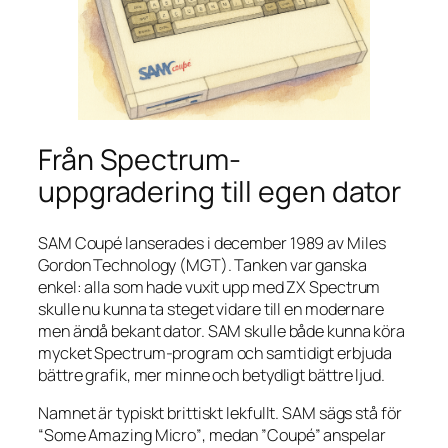
Från Spectrum-
uppgradering till egen dator
SAM Coupé lanserades i december 1989 av Miles
Gordon Technology (MGT). Tanken var ganska
enkel: alla som hade vuxit upp med ZX Spectrum
skulle nu kunna ta steget vidare till en modernare
men ändå bekant dator. SAM skulle både kunna köra
mycket Spectrum-program och samtidigt erbjuda
bättre grafik, mer minne och betydligt bättre ljud.
Namnet är typiskt brittiskt lekfullt. SAM sägs stå för
“Some Amazing Micro”
, medan ”Coupé” anspelar