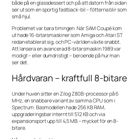
både på en glassdessert och på att datorn från sidan
ser ut som en sportig fastback-bil – fötterna blir som
små hjul.
Problemet var bara timingen. När SAM Coupé kom
ut hade 16-bitarsmaskiner som Amiga och Atari ST
redan etablerat sig, och PC-världen växte snabbt.
Att lansera en avancerad 8-bitarsmaskin 1989 var
modigt – eller dumdristigt – beroende på hur man
ser det.
Hårdvaran – kraftfull 8-bitare
Under huven sitter en Zilog Z80B-processor på 6
MHz, en snabbare variant av samma CPU som i
Spectrum. Basmodellen hade 256 KB RAM,
uppgraderingsbar internt till 512 KB och via
expansionsport upp till 4,5 MB – mycket för en 8-
bitare.