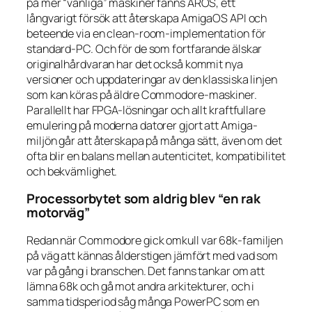
på mer “vanliga” maskiner fanns AROS, ett
långvarigt försök att återskapa AmigaOS API och
beteende via en clean-room-implementation för
standard-PC. Och för de som fortfarande älskar
originalhårdvaran har det också kommit nya
versioner och uppdateringar av den klassiska linjen
som kan köras på äldre Commodore-maskiner.
Parallellt har FPGA-lösningar och allt kraftfullare
emulering på moderna datorer gjort att Amiga-
miljön går att återskapa på många sätt, även om det
ofta blir en balans mellan autenticitet, kompatibilitet
och bekvämlighet.
Processorbytet som aldrig blev “en rak
motorväg”
Redan när Commodore gick omkull var 68k-familjen
på väg att kännas ålderstigen jämfört med vad som
var på gång i branschen. Det fanns tankar om att
lämna 68k och gå mot andra arkitekturer, och i
samma tidsperiod såg många PowerPC som en