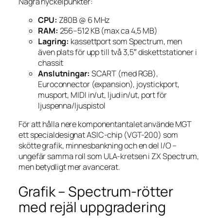
Några nyckelpunkter:
CPU:
Z80B @ 6 MHz
RAM:
256–512 KB (max ca 4,5 MB)
Lagring:
kassettport som Spectrum, men
även plats för upp till två 3,5″ diskettstationer i
chassit
Anslutningar:
SCART (med RGB),
Euroconnector (expansion), joystickport,
musport, MIDI in/ut, ljud in/ut, port för
ljuspenna/ljuspistol
För att hålla nere komponentantalet använde MGT
ett specialdesignat ASIC-chip (VGT-200) som
skötte grafik, minnesbankning och en del I/O –
ungefär samma roll som ULA-kretsen i ZX Spectrum,
men betydligt mer avancerat.
Grafik – Spectrum-rötter
med rejäl uppgradering