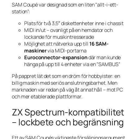
SAM Coupé var designad som en liten ”allt-i-ett-
station”:
Plats för två 3,5″ diskettenheter inne i chassit
MIDI in/ut – ovanligt på en hem­dator och
lockande för musikintresserade
Möjlighet att nätverka upp till
16 SAM-
maskiner
via MIDI-portarna
Euroconnector-expansion
där man kunde
hänga på upp till 4 enheter via en ”SAMBUS”
På pappret lät det som en dröm för hobbyister: en
billig maskin med seriös anslutningsbarhet. Men
marknaden var redan på väg åt annat håll – mot PC
och mer etablerade plattformar.
ZX Spectrum-kompatibilitet
– lockbete och begränsning
Ett av SAM Coupés viktigaste försäljningsargument