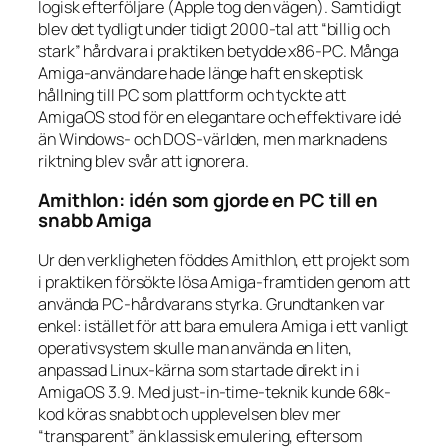
logisk efterföljare (Apple tog den vägen). Samtidigt
blev det tydligt under tidigt 2000-tal att “billig och
stark” hårdvara i praktiken betydde x86-PC. Många
Amiga-användare hade länge haft en skeptisk
hållning till PC som plattform och tyckte att
AmigaOS stod för en elegantare och effektivare idé
än Windows- och DOS-världen, men marknadens
riktning blev svår att ignorera.
Amithlon: idén som gjorde en PC till en
snabb Amiga
Ur den verkligheten föddes Amithlon, ett projekt som
i praktiken försökte lösa Amiga-framtiden genom att
använda PC-hårdvarans styrka. Grundtanken var
enkel: istället för att bara emulera Amiga i ett vanligt
operativsystem skulle man använda en liten,
anpassad Linux-kärna som startade direkt in i
AmigaOS 3.9. Med just-in-time-teknik kunde 68k-
kod köras snabbt och upplevelsen blev mer
“transparent” än klassisk emulering, eftersom