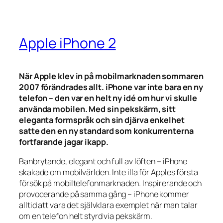
Apple iPhone 2
När Apple klev in på mobilmarknaden sommaren
2007 förändrades allt. iPhone var inte bara en ny
telefon – den var en helt ny idé om hur vi skulle
använda mobilen. Med sin pekskärm, sitt
eleganta formspråk och sin djärva enkelhet
satte den en ny standard som konkurrenterna
fortfarande jagar ikapp.
Banbrytande, elegant och full av löften – iPhone
skakade om mobilvärlden. Inte illa för Apples första
försök på mobiltelefonmarknaden. Inspirerande och
provocerande på samma gång – iPhone kommer
alltid att vara det självklara exemplet när man talar
om en telefon helt styrd via pekskärm.