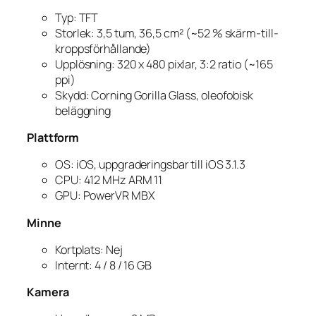
Typ: TFT
Storlek: 3,5 tum, 36,5 cm² (~52 % skärm-till-
kroppsförhållande)
Upplösning: 320 x 480 pixlar, 3:2 ratio (~165
ppi)
Skydd: Corning Gorilla Glass, oleofobisk
beläggning
Plattform
OS: iOS, uppgraderingsbar till iOS 3.1.3
CPU: 412 MHz ARM 11
GPU: PowerVR MBX
Minne
Kortplats: Nej
Internt: 4 / 8 / 16 GB
Kamera