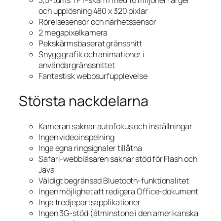
3,5-tums TFT-skärm med 16 miljoner färger
och upplösning 480 x 320 pixlar
Rörelsesensor och närhetssensor
2 megapixelkamera
Pekskärmsbaserat gränssnitt
Snygg grafik och animationer i
användargränssnittet
Fantastisk webbsurfupplevelse
Största nackdelarna
Kameran saknar autofokus och inställningar
Ingen videoinspelning
Inga egna ringsignaler tillåtna
Safari-webbläsaren saknar stöd för Flash och
Java
Väldigt begränsad Bluetooth-funktionalitet
Ingen möjlighet att redigera Office-dokument
Inga tredjepartsapplikationer
Ingen 3G-stöd (åtminstone i den amerikanska