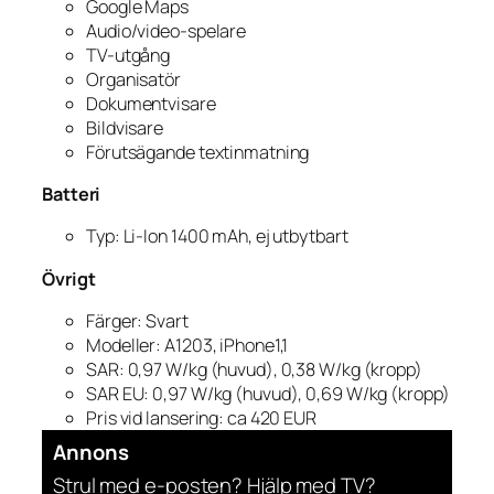
Google Maps
Audio/video-spelare
TV-utgång
Organisatör
Dokumentvisare
Bildvisare
Förutsägande textinmatning
Batteri
Typ: Li-Ion 1400 mAh, ej utbytbart
Övrigt
Färger: Svart
Modeller: A1203, iPhone1,1
SAR: 0,97 W/kg (huvud), 0,38 W/kg (kropp)
SAR EU: 0,97 W/kg (huvud), 0,69 W/kg (kropp)
Pris vid lansering: ca 420 EUR
Annons
Strul med e-posten? Hjälp med TV?