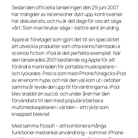
Sedan den officiella lanseringen den 29 juni 2007
har mängder av recensioner dykt upp, kontroverser
har diskuterats, och nu är det dags för oss att säga
vårt. Som man brukar säga –
bättre sent än aldrig
.
Apple är företaget som gjort det till sin specialitet
att utveckla produkter som ofta känns hämtade ur
science fiction. iPod är det perfekta exemplet. När
den lanserades 2001 bestämde sig Apple för att
förändra marknaden för portabla musikspelare –
och lyckades. Precis som med iPhone föregicks iPod
av en enorm hype, och när den väl kom ut i oktober
samma år levde den upp till förväntningarna. iPod
blev snabbt en succé, och under åren har den
förvandlats till den mest populära bärbara
multimediaspelaren i världen – ett rykte som
knappast bleknat.
Med samma filosofi – att kombinera många
funktioner med enkel användning – kommer iPhone