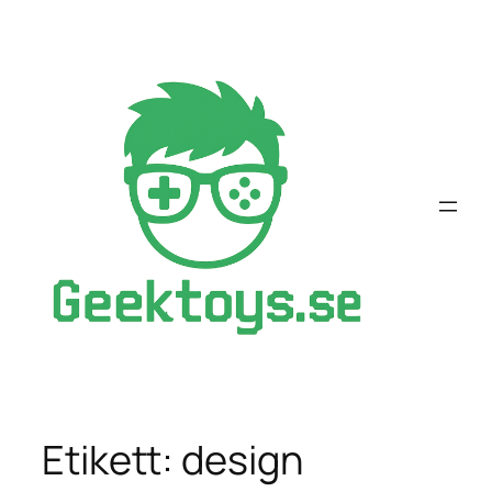
Hoppa
till
innehåll
Etikett:
design