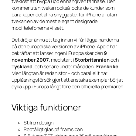
tveklöst att bygga upp en hängiven fanbase. Den
kommer utan tvekan också locka de kunder som
bara köper det allra snyggaste, för iPhone är utan
tvekan en av de mest elegant designade
mobiltelefonerna vi sett.
Det dröjer ännu ett tag innan vi får lägga händerna
på den europeiska versionen av iPhone. Apple har
bekräftat att lanseringen i Europa sker den
9
november 2007
, med start i
Storbritannien
och
Tyskland
, och senare under månaden i
Frankrike
.
Men längtan är redan stor – och parallellt har
upplåsningsförsök gjort att enstaka exemplar börjat
dyka upp i Europa långt före den officiella premiären.
Viktiga funktioner
Stilren design
Reptåligt glas på framsidan