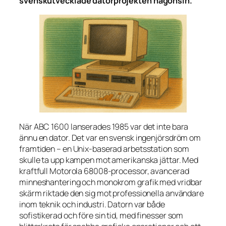
svenskutvecklade datorprojekten någonsin.
När ABC 1600 lanserades 1985 var det inte bara
ännu en dator. Det var en svensk ingenjörsdröm om
framtiden – en Unix-baserad arbetsstation som
skulle ta upp kampen mot amerikanska jättar. Med
kraftfull Motorola 68008-processor, avancerad
minneshantering och monokrom grafik med vridbar
skärm riktade den sig mot professionella användare
inom teknik och industri. Datorn var både
sofistikerad och före sin tid, med finesser som