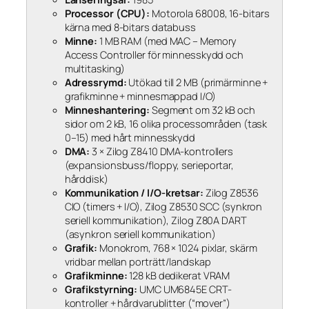
Processor (CPU):
Motorola 68008, 16-bitars
kärna med 8-bitars databuss
Minne:
1 MB RAM (med MAC – Memory
Access Controller för minnesskydd och
multitasking)
Adressrymd:
Utökad till 2 MB (primärminne +
grafikminne + minnesmappad I/O)
Minneshantering:
Segment om 32 kB och
sidor om 2 kB, 16 olika processområden (task
0–15) med hårt minnesskydd
DMA:
3 × Zilog Z8410 DMA-kontrollers
(expansionsbuss/floppy, serieportar,
hårddisk)
Kommunikation / I/O-kretsar:
Zilog Z8536
CIO (timers + I/O), Zilog Z8530 SCC (synkron
seriell kommunikation), Zilog Z80A DART
(asynkron seriell kommunikation)
Grafik:
Monokrom, 768 × 1024 pixlar, skärm
vridbar mellan porträtt/landskap
Grafikminne:
128 kB dedikerat VRAM
Grafikstyrning:
UMC UM6845E CRT-
kontroller + hårdvarublitter (“mover”)