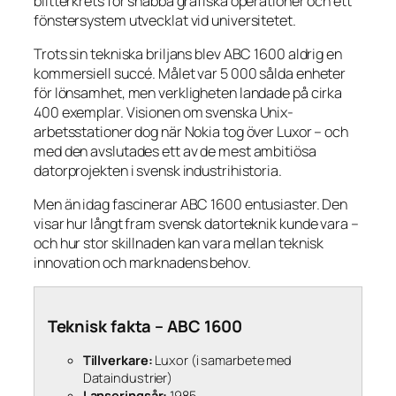
blitterkrets för snabba grafiska operationer och ett
fönstersystem utvecklat vid universitetet.
Trots sin tekniska briljans blev ABC 1600 aldrig en
kommersiell succé. Målet var 5 000 sålda enheter
för lönsamhet, men verkligheten landade på cirka
400 exemplar. Visionen om svenska Unix-
arbetsstationer dog när Nokia tog över Luxor – och
med den avslutades ett av de mest ambitiösa
datorprojekten i svensk industrihistoria.
Men än idag fascinerar ABC 1600 entusiaster. Den
visar hur långt fram svensk datorteknik kunde vara –
och hur stor skillnaden kan vara mellan teknisk
innovation och marknadens behov.
Teknisk fakta – ABC 1600
Tillverkare:
Luxor (i samarbete med
Dataindustrier)
Lanseringsår:
1985