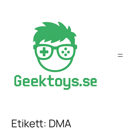
Hoppa
till
innehåll
Etikett:
DMA