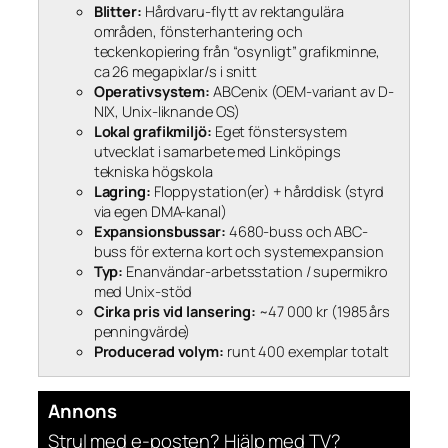
Blitter:
Hårdvaru-flytt av rektangulära
områden, fönsterhantering och
teckenkopiering från “osynligt” grafikminne,
ca 26 megapixlar/s i snitt
Operativsystem:
ABCenix (OEM-variant av D-
NIX, Unix-liknande OS)
Lokal grafikmiljö:
Eget fönstersystem
utvecklat i samarbete med Linköpings
tekniska högskola
Lagring:
Floppystation(er) + hårddisk (styrd
via egen DMA-kanal)
Expansionsbussar:
4680-buss och ABC-
buss för externa kort och systemexpansion
Typ:
Enanvändar-arbetsstation / supermikro
med Unix-stöd
Cirka pris vid lansering:
~47 000 kr (1985 års
penningvärde)
Producerad volym:
runt 400 exemplar totalt
Annons
Strul med e-posten? Hjälp med TV?