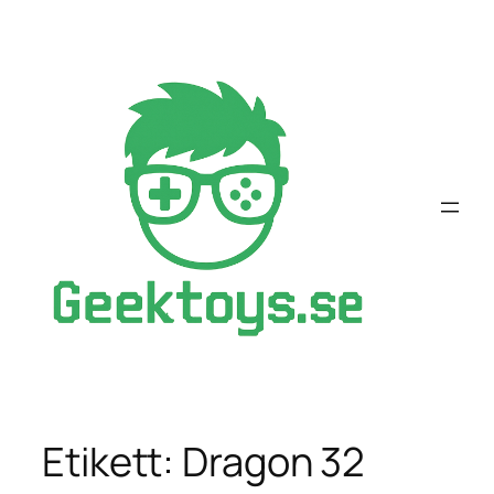
Hoppa
till
innehåll
Etikett:
Dragon 32