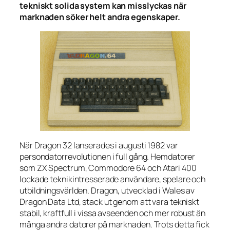
tekniskt solida system kan misslyckas när
marknaden söker helt andra egenskaper.
När Dragon 32 lanserades i augusti 1982 var
persondatorrevolutionen i full gång. Hemdatorer
som ZX Spectrum, Commodore 64 och Atari 400
lockade teknikintresserade användare, spelare och
utbildningsvärlden. Dragon, utvecklad i Wales av
Dragon Data Ltd, stack ut genom att vara tekniskt
stabil, kraftfull i vissa avseenden och mer robust än
många andra datorer på marknaden. Trots detta fick