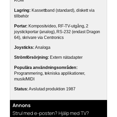
ROM
Lagring:
Kassettband (standard), diskett via
tillbehör
Portar:
Kompositvideo, RF-TV-utgång, 2
joystickportar (analog), RS-232 (endast Dragon
64), skrivare via Centronics
Joysticks:
Analoga
Strömförsörjning:
Extern nätadapter
Populära användningsområden:
Programmering, tekniska applikationer,
musik/MIDI
Status:
Avslutad produktion 1987
Annons
Strul med e-posten? Hjälp med TV?