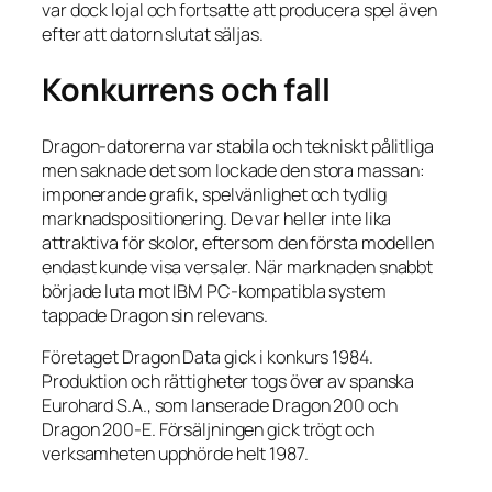
var dock lojal och fortsatte att producera spel även
efter att datorn slutat säljas.
Konkurrens och fall
Dragon-datorerna var stabila och tekniskt pålitliga
men saknade det som lockade den stora massan:
imponerande grafik, spelvänlighet och tydlig
marknadspositionering. De var heller inte lika
attraktiva för skolor, eftersom den första modellen
endast kunde visa versaler. När marknaden snabbt
började luta mot IBM PC-kompatibla system
tappade Dragon sin relevans.
Företaget Dragon Data gick i konkurs 1984.
Produktion och rättigheter togs över av spanska
Eurohard S.A., som lanserade Dragon 200 och
Dragon 200-E. Försäljningen gick trögt och
verksamheten upphörde helt 1987.