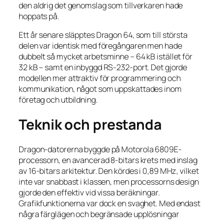
den aldrig det genomslag som tillverkaren hade
hoppats på.
Ett år senare släpptes Dragon 64, som till största
delen var identisk med föregångaren men hade
dubbelt så mycket arbetsminne – 64 kB istället för
32 kB – samt en inbyggd RS-232-port. Det gjorde
modellen mer attraktiv för programmering och
kommunikation, något som uppskattades inom
företag och utbildning.
Teknik och prestanda
Dragon-datorerna byggde på Motorola 6809E-
processorn, en avancerad 8-bitars krets med inslag
av 16-bitars arkitektur. Den kördes i 0,89 MHz, vilket
inte var snabbast i klassen, men processorns design
gjorde den effektiv vid vissa beräkningar.
Grafikfunktionerna var dock en svaghet. Med endast
några färglägen och begränsade upplösningar