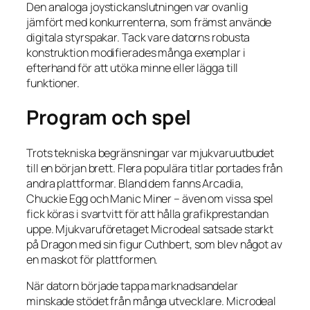
Den analoga joystickanslutningen var ovanlig
jämfört med konkurrenterna, som främst använde
digitala styrspakar. Tack vare datorns robusta
konstruktion modifierades många exemplar i
efterhand för att utöka minne eller lägga till
funktioner.
Program och spel
Trots tekniska begränsningar var mjukvaruutbudet
till en början brett. Flera populära titlar portades från
andra plattformar. Bland dem fanns Arcadia,
Chuckie Egg och Manic Miner – även om vissa spel
fick köras i svartvitt för att hålla grafikprestandan
uppe. Mjukvaruföretaget Microdeal satsade starkt
på Dragon med sin figur Cuthbert, som blev något av
en maskot för plattformen.
När datorn började tappa marknadsandelar
minskade stödet från många utvecklare. Microdeal