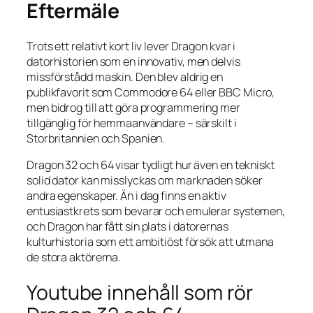
Eftermäle
Trots ett relativt kort liv lever Dragon kvar i
datorhistorien som en innovativ, men delvis
missförstådd maskin. Den blev aldrig en
publikfavorit som Commodore 64 eller BBC Micro,
men bidrog till att göra programmering mer
tillgänglig för hemmaanvändare – särskilt i
Storbritannien och Spanien.
Dragon 32 och 64 visar tydligt hur även en tekniskt
solid dator kan misslyckas om marknaden söker
andra egenskaper. Än i dag finns en aktiv
entusiastkrets som bevarar och emulerar systemen,
och Dragon har fått sin plats i datorernas
kulturhistoria som ett ambitiöst försök att utmana
de stora aktörerna.
Youtube innehåll som rör