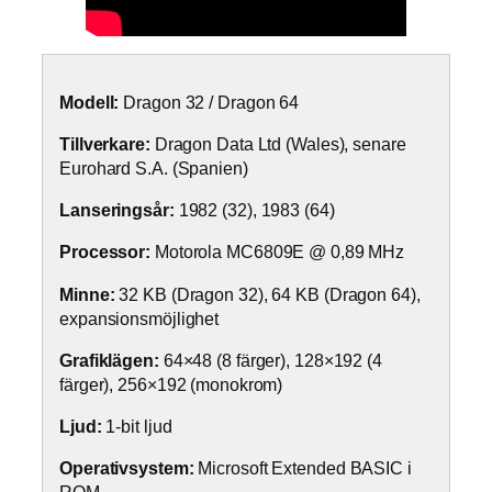
Modell:
Dragon 32 / Dragon 64
Tillverkare:
Dragon Data Ltd (Wales), senare
Eurohard S.A. (Spanien)
Lanseringsår:
1982 (32), 1983 (64)
Processor:
Motorola MC6809E @ 0,89 MHz
Minne:
32 KB (Dragon 32), 64 KB (Dragon 64),
expansionsmöjlighet
Grafiklägen:
64×48 (8 färger), 128×192 (4
färger), 256×192 (monokrom)
Ljud:
1-bit ljud
Operativsystem:
Microsoft Extended BASIC i