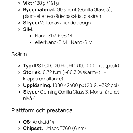
Vikt:
188 g / 191 g
Byggmaterial:
Glasfront (Gorilla Glass 3),
plast- eller ekoläderbaksida, plast­ram
Skydd:
Vattenavvisande design
SIM:
Nano-SIM + eSIM
eller Nano-SIM + Nano-SIM
Skärm
Typ:
IPS LCD, 120 Hz, HDR10, 1000 nits (peak)
Storlek:
6.72 tum (~86.3 % skärm–till–
kroppsförhållande)
Upplösning:
1080 × 2400 px (20:9, ~392 ppi)
Skydd:
Corning Gorilla Glass 3, Mohs hårdhet
nivå 4
Plattform och prestanda
OS:
Android 14
Chipset:
Unisoc T760 (6 nm)