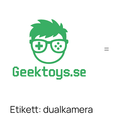
Hoppa
till
innehåll
Etikett:
dualkamera