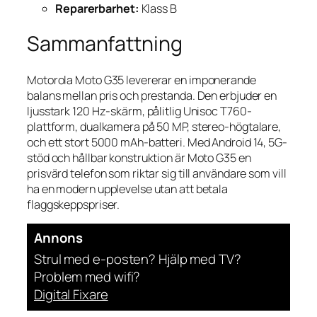
Reparerbarhet:
Klass B
Sammanfattning
Motorola Moto G35 levererar en imponerande
balans mellan pris och prestanda. Den erbjuder en
ljusstark 120 Hz-skärm, pålitlig Unisoc T760-
plattform, dualkamera på 50 MP, stereo-högtalare,
och ett stort 5000 mAh-batteri. Med Android 14, 5G-
stöd och hållbar konstruktion är Moto G35 en
prisvärd telefon som riktar sig till användare som vill
ha en modern upplevelse utan att betala
flaggskepps­priser.
Annons
Strul med e-posten? Hjälp med TV?
Problem med wifi?
Digital Fixare