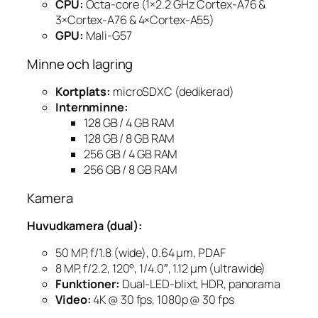
CPU:
Octa-core (1×2.2 GHz Cortex-A76 &
3×Cortex-A76 & 4×Cortex-A55)
GPU:
Mali-G57
Minne och lagring
Kortplats:
microSDXC (dedikerad)
Internminne:
128 GB / 4 GB RAM
128 GB / 8 GB RAM
256 GB / 4 GB RAM
256 GB / 8 GB RAM
Kamera
Huvudkamera (dual):
50 MP, f/1.8 (wide), 0.64 µm, PDAF
8 MP, f/2.2, 120°, 1/4.0″, 1.12 µm (ultrawide)
Funktioner:
Dual-LED-blixt, HDR, panorama
Video:
4K @ 30 fps, 1080p @ 30 fps