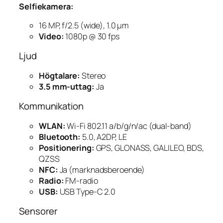
Selfiekamera:
16 MP, f/2.5 (wide), 1.0 µm
Video:
1080p @ 30 fps
Ljud
Högtalare:
Stereo
3.5 mm-uttag:
Ja
Kommunikation
WLAN:
Wi-Fi 802.11 a/b/g/n/ac (dual-band)
Bluetooth:
5.0, A2DP, LE
Positionering:
GPS, GLONASS, GALILEO, BDS,
QZSS
NFC:
Ja (marknadsberoende)
Radio:
FM-radio
USB:
USB Type-C 2.0
Sensorer