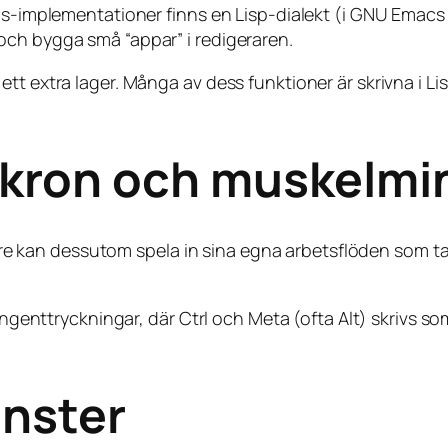
acs-implementationer finns en Lisp-dialekt (i GNU Emac
och bygga små “appar” i redigeraren.
tt extra lager. Många av dess funktioner är skrivna i Lis
ron och muskelmi
 kan dessutom spela in sina egna arbetsflöden som t
tangenttryckningar, där Ctrl och Meta (ofta Alt) skrivs s
önster