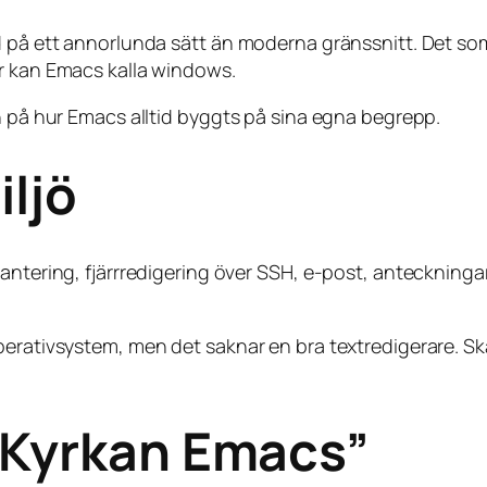
d på ett annorlunda sätt än moderna gränssnitt. Det so
ar kan Emacs kalla windows.
n på hur Emacs alltid byggts på sina egna begrepp.
ljö
antering, fjärrredigering över SSH, e-post, anteckninga
perativsystem, men det saknar en bra textredigerare. Sk
“Kyrkan Emacs”