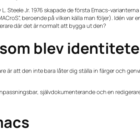
y L. Steele Jr. 1976 skapade de första Emacs-varianter
ACroS”, beroende på vilken källa man följer). Idén var e
gerare där det är normalt att bygga ut den?
 som blev identitet
är att den inte bara låter dig ställa in färger och genvä
anpassningsbar, självdokumenterande och en redigerare
Emacs