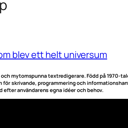
sp
m blev ett helt universum
 och mytomspunna textredigerare. Född på 1970-talet
em för skrivande, programmering och informationshant
mad efter användarens egna idéer och behov.