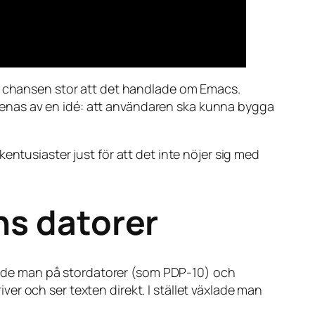
är chansen stor att det handlade om Emacs.
förenas av en idé: att användaren ska kunna bygga
entusiaster just för att det inte nöjer sig med
ns datorer
betade man på stordatorer (som PDP-10) och
r och ser texten direkt. I stället växlade man