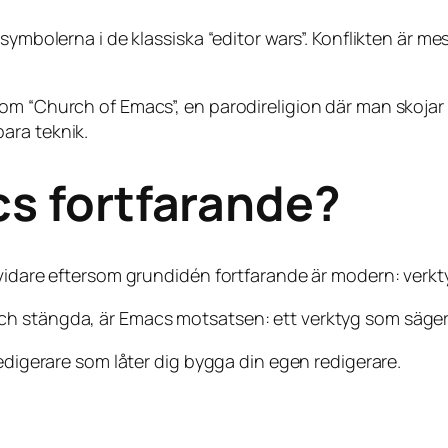
ymbolerna i de klassiska “editor wars”. Konflikten är mes
om “Church of Emacs”, en parodireligion där man skojar 
ara teknik.
cs fortfarande?
r vidare eftersom grundidén fortfarande är modern: ver
h stängda, är Emacs motsatsen: ett verktyg som säger 
redigerare som låter dig bygga din egen redigerare.