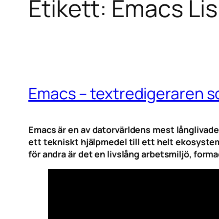
Etikett:
Emacs Li
Emacs – textredigeraren so
Emacs är en av datorvärldens mest långlivade
ett tekniskt hjälpmedel till ett helt ekosyst
för andra är det en livslång arbetsmiljö, for