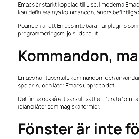
Emacs är starkt kopplad till Lisp. I moderna Em
kan definiera nya kommandon, ändra befintliga 
Poängen är att Emacs inte bara har plugins som e
programmeringsmiljö suddas ut.
Kommandon, mak
Emacs har tusentals kommandon, och användare
spelar in, och låter Emacs upprepa det.
Det finns också ett särskilt sätt att “prata” om 
ibland låter som magiska formler.
Fönster är inte f