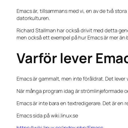
Emacs är, tillsammans med vi, en av de två stora s
datorkulturen.
Richard Stallman har också drivit med detta gen
men också ett exempel på hur Emacs är mer än b
Varför lever Ema
Emacs är gammalt, men inte föråldrat. Det leve
När många program idag är strömlinjeformade oc
Emacs är inte bara en textredigerare. Det är en 
Emacs sida på wiki.linux.se
https://wiki.linux.se/index.php/Emacs