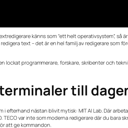
extredigerare känns som “ett helt operativsystem”, så 
h redigera text – det är en hel familj av redigerare som 
en lockat programmerare, forskare, skribenter och teknik
terminaler till dage
om i efterhand nästan blivit mytisk: MIT AI Lab. Där ar
 TECO var inte som moderna redigerare där du bara skrive
tt för att ge kommandon.