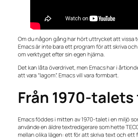
Om du någon gång har hört uttrycket att vissa t
Emacs är inte bara ett program för att skriva oc
om verktyget efter sin egen hjärna.
Det kan låta överdrivet, men Emacs har i årtiond
att vara “lagom”. Emacs vill vara formbart.
Från 1970-talets 
Emacs föddes i mitten av 1970-talet i en miljö s
använde en äldre textredigerare som hette TECO.
mellan olika lägen: ett för att skriva text och e