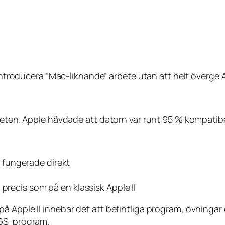
 introducera ”Mac-liknande” arbete utan att helt överge 
teten. Apple hävdade att datorn var runt 95 % kompatibe
ta fungerade direkt
precis som på en klassisk Apple II
å Apple II innebar det att befintliga program, övningar
IGS-program.