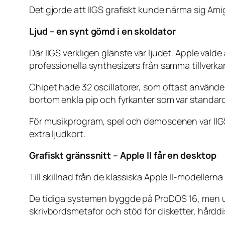
Det gjorde att IIGS grafiskt kunde närma sig Ami
Ljud – en synt gömd i en skoldator
Där IIGS verkligen glänste var ljudet. Apple va
professionella synthesizers från samma tillverkar
Chipet hade 32 oscillatorer, som oftast användes 
bortom enkla pip och fyrkanter som var standard
För musikprogram, spel och demoscenen var IIGS
extra ljudkort.
Grafiskt gränssnitt – Apple II får en desktop
Till skillnad från de klassiska Apple II-modellern
De tidiga systemen byggde på ProDOS 16, men ut
skrivbordsmetafor och stöd för disketter, hårddi