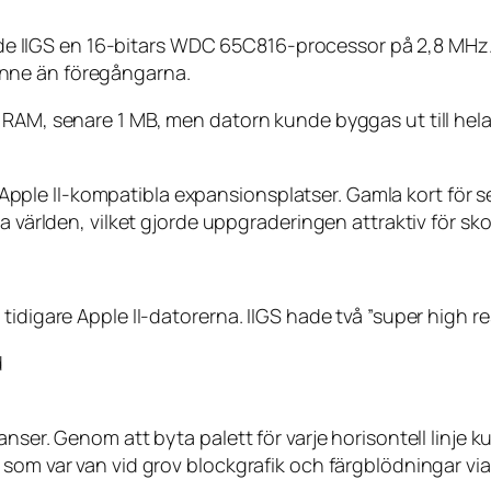
vände IIGS en 16-bitars WDC 65C816-processor på 2,8 MHz.
nne än föregångarna.
 RAM, senare 1 MB, men datorn kunde byggas ut till hela
u Apple II-kompatibla expansionsplatser. Gamla kort för se
a världen, vilket gjorde uppgraderingen attraktiv för sko
tidigare Apple II-datorerna. IIGS hade två ”super high r
d
ser. Genom att byta palett för varje horisontell linje ku
som var van vid grov blockgrafik och färgblödningar via