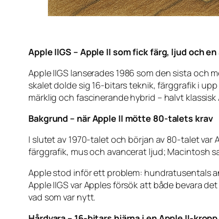
Apple IIGS – Apple II som fick färg, ljud och 
Apple IIGS lanserades 1986 som den sista och me
skalet dolde sig 16-bitars teknik, färggrafik i u
märklig och fascinerande hybrid – halvt klassisk Ap
Bakgrund – när Apple II mötte 80-talets krav
I slutet av 1970-talet och början av 80-talet var
färggrafik, mus och avancerat ljud; Macintosh sa
Apple stod inför ett problem: hundratusentals a
Apple IIGS var Apples försök att både bevara det
vad som var nytt.
Hårdvara – 16-bitars hjärna i en Apple II-kropp