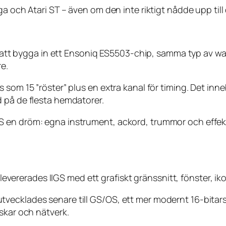
ga och Atari ST – även om den inte riktigt nådde upp til
lde att bygga in ett Ensoniq ES5503-chip, samma typ av 
e.
som 15 ”röster” plus en extra kanal för timing. Det inne
 på de flesta hemdatorer.
 en dröm: egna instrument, ackord, trummor och effekte
a levererades IIGS med ett grafiskt gränssnitt, fönster, i
vecklades senare till GS/OS, ett mer modernt 16-bitars
skar och nätverk.