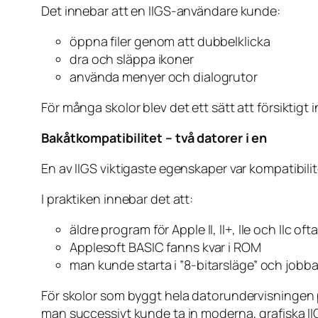
Det innebar att en IIGS-användare kunde:
öppna filer genom att dubbelklicka
dra och släppa ikoner
använda menyer och dialogrutor
För många skolor blev det ett sätt att försiktigt
Bakåtkompatibilitet – två datorer i en
En av IIGS viktigaste egenskaper var kompatibili
I praktiken innebar det att:
äldre program för Apple II, II+, IIe och IIc of
Applesoft BASIC fanns kvar i ROM
man kunde starta i ”8-bitarsläge” och jobba 
För skolor som byggt hela datorundervisningen p
man successivt kunde ta in moderna, grafiska I