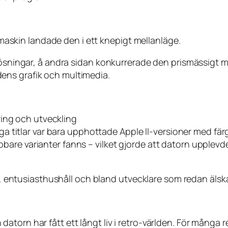
l maskin landade den i ett knepigt mellanläge.
-lösningar, å andra sidan konkurrerade den prismässigt 
ens grafik och multimedia.
ring och utveckling
a titlar var bara upphottade Apple II-versioner med fä
nabbare varianter fanns – vilket gjorde att datorn uppl
or, entusiasthushåll och bland utvecklare som redan älska
atorn har fått ett långt liv i retro-världen. För många