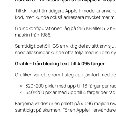
Till skillnad från tidigare Apple II-modeller an
kod, men kunde också adressera mycket mer mi
Grundkonfigurationen låg på 256 KB eller 512 KB
maskin från 1986.
Samtidigt behöll IIGS en viktig del av sitt arv: sj
speciallösningar kunde ofta följa med in i den ny
Grafik – från blockig text till 4 096 färger
Grafiken var ett enormt steg upp jämfört med de 
320×200 pixlar med upp till 16 färger per ra
640×200 pixlar med upp till 4 färger per rad
Färgerna valdes ur en palett på 4 096 möjliga nyan
samtidigt på skärmen. För en Apple II-användare 