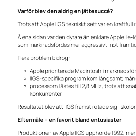
Varför blev den aldrig en jättesuccé?
Trots att Apple IIGS tekniskt sett var en kraftful
Å ena sidan var den dyrare än enklare Apple IIe
som marknadsfördes mer aggressivt mot framtid
Flera problem bidrog:
Apple prioriterade Macintosh i marknadsfö
IIGS-specifika program kom långsamt; mång
processorn låstes till 2,8 MHz, trots att s
konkurrenter
Resultatet blev att IIGS främst rotade sig i skol
Eftermäle – en favorit bland entusiaster
Produktionen av Apple IIGS upphörde 1992, men d