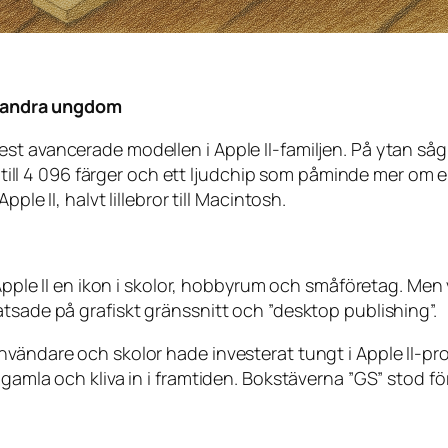
en andra ungdom
st avancerade modellen i Apple II-familjen. På ytan såg 
pp till 4 096 färger och ett ljudchip som påminde mer om 
ple II, halvt lillebror till Macintosh.
 Apple II en ikon i skolor, hobbyrum och småföretag. Men
tsade på grafiskt gränssnitt och ”desktop publishing”.
nvändare och skolor hade investerat tungt i Apple II-p
 gamla och kliva in i framtiden. Bokstäverna ”GS” stod 