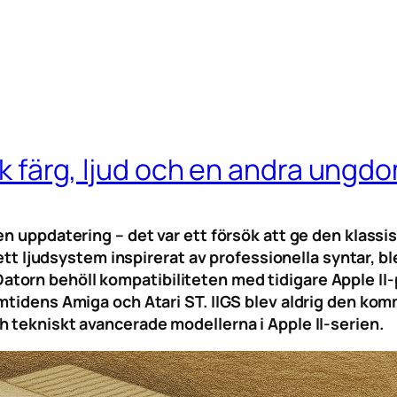
ick färg, ljud och en andra ungd
n uppdatering – det var ett försök att ge den klassis
h ett ljudsystem inspirerat av professionella syntar, 
torn behöll kompatibiliteten med tidigare Apple II
amtidens Amiga och Atari ST. IIGS blev aldrig den ko
 tekniskt avancerade modellerna i Apple II-serien.