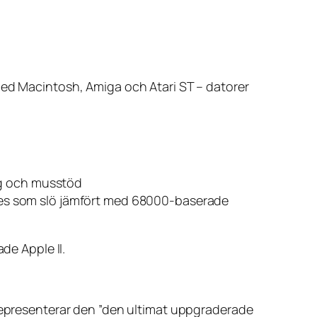
med Macintosh, Amiga och Atari ST – datorer
rg och musstöd
evdes som slö jämfört med 68000-baserade
de Apple II.
 representerar den ”den ultimat uppgraderade