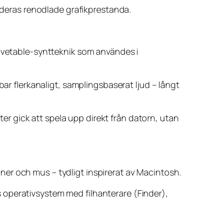
l deras renodlade grafikprestanda.
wavetable-syntteknik som användes i
bar flerkanaligt, samplingsbaserat ljud – långt
r gick att spela upp direkt från datorn, utan
koner och mus – tydligt inspirerat av Macintosh.
 operativsystem med filhanterare (Finder),