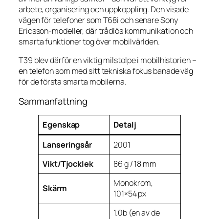
arbete, organisering och uppkoppling. Den visade
vägen för telefoner som T68i och senare Sony
Ericsson-modeller, där trådlös kommunikation och
smarta funktioner tog över mobilvärlden.
T39 blev därför en viktig milstolpe i mobilhistorien –
en telefon som med sitt tekniska fokus banade väg
för de första smarta mobilerna.
Sammanfattning
Egenskap
Detalj
Lanseringsår
2001
Vikt/Tjocklek
86 g / 18 mm
Monokrom,
Skärm
101×54 px
1.0b (en av de