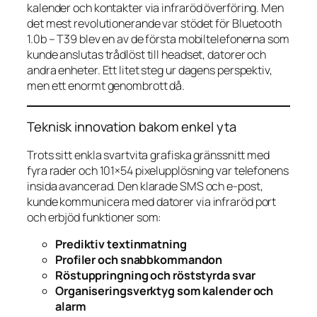
kalender och kontakter via infraröd överföring. Men
det mest revolutionerande var stödet för Bluetooth
1.0b – T39 blev en av de första mobiltelefonerna som
kunde anslutas trådlöst till headset, datorer och
andra enheter. Ett litet steg ur dagens perspektiv,
men ett enormt genombrott då.
Teknisk innovation bakom enkel yta
Trots sitt enkla svartvita grafiska gränssnitt med
fyra rader och 101×54 pixelupplösning var telefonens
insida avancerad. Den klarade SMS och e-post,
kunde kommunicera med datorer via infraröd port
och erbjöd funktioner som:
Prediktiv textinmatning
Profiler och snabbkommandon
Röstuppringning och röststyrda svar
Organiseringsverktyg som kalender och
alarm