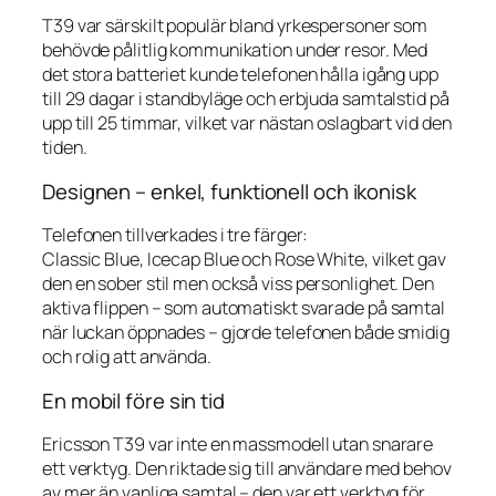
T39 var särskilt populär bland yrkespersoner som
behövde pålitlig kommunikation under resor. Med
det stora batteriet kunde telefonen hålla igång upp
till 29 dagar i standbyläge och erbjuda samtalstid på
upp till 25 timmar, vilket var nästan oslagbart vid den
tiden.
Designen – enkel, funktionell och ikonisk
Telefonen tillverkades i tre färger:
Classic Blue, Icecap Blue och Rose White, vilket gav
den en sober stil men också viss personlighet. Den
aktiva flippen – som automatiskt svarade på samtal
när luckan öppnades – gjorde telefonen både smidig
och rolig att använda.
En mobil före sin tid
Ericsson T39 var inte en massmodell utan snarare
ett verktyg. Den riktade sig till användare med behov
av mer än vanliga samtal – den var ett verktyg för