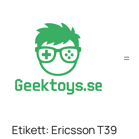
Hoppa
till
innehåll
Etikett:
Ericsson T39