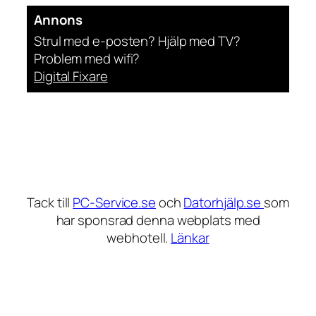
Annons
Strul med e-posten? Hjälp med TV?
Problem med wifi?
Digital Fixare
Tack till
PC-Service.se
och
Datorhjälp.se
som
har sponsrad denna webplats med
webhotell.
Länkar