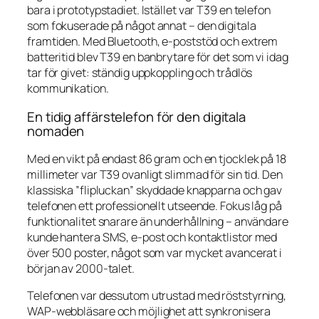
bara i prototypstadiet. Istället var T39 en telefon
som fokuserade på något annat – den digitala
framtiden. Med Bluetooth, e-poststöd och extrem
batteritid blev T39 en banbrytare för det som vi idag
tar för givet: ständig uppkoppling och trådlös
kommunikation.
En tidig affärstelefon för den digitala
nomaden
Med en vikt på endast 86 gram och en tjocklek på 18
millimeter var T39 ovanligt slimmad för sin tid. Den
klassiska ”flipluckan” skyddade knapparna och gav
telefonen ett professionellt utseende. Fokus låg på
funktionalitet snarare än underhållning – användare
kunde hantera SMS, e-post och kontaktlistor med
över 500 poster, något som var mycket avancerat i
början av 2000-talet.
Telefonen var dessutom utrustad med röststyrning,
WAP-webbläsare och möjlighet att synkronisera