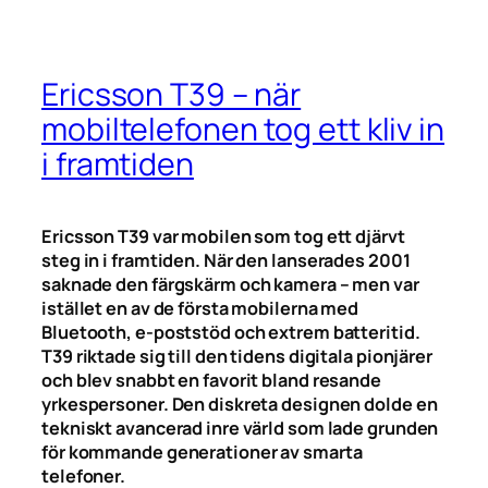
Ericsson T39 – när
mobiltelefonen tog ett kliv in
i framtiden
Ericsson T39 var mobilen som tog ett djärvt
steg in i framtiden. När den lanserades 2001
saknade den färgskärm och kamera – men var
istället en av de första mobilerna med
Bluetooth, e-poststöd och extrem batteritid.
T39 riktade sig till den tidens digitala pionjärer
och blev snabbt en favorit bland resande
yrkespersoner. Den diskreta designen dolde en
tekniskt avancerad inre värld som lade grunden
för kommande generationer av smarta
telefoner.