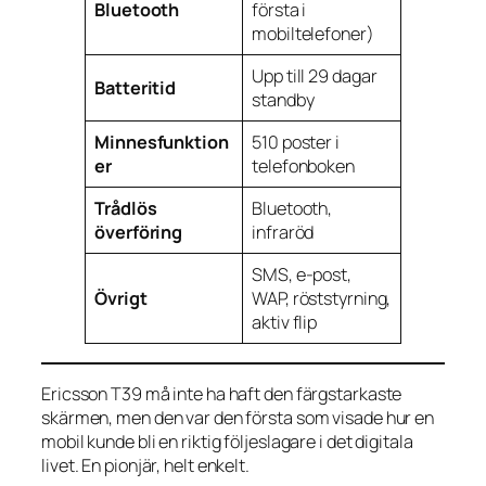
Bluetooth
första i
mobiltelefoner)
Upp till 29 dagar
Batteritid
standby
Minnesfunktion
510 poster i
er
telefonboken
Trådlös
Bluetooth,
överföring
infraröd
SMS, e-post,
Övrigt
WAP, röststyrning,
aktiv flip
Ericsson T39 må inte ha haft den färgstarkaste
skärmen, men den var den första som visade hur en
mobil kunde bli en riktig följeslagare i det digitala
livet. En pionjär, helt enkelt.