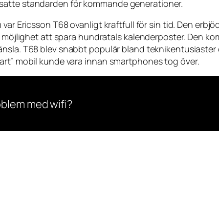
 satte standarden för kommande generationer.
var Ericsson T68 ovanligt kraftfull för sin tid. Den erbj
ch möjlighet att spara hundratals kalenderposter. Den k
änsla. T68 blev snabbt populär bland teknikentusiaster 
mart” mobil kunde vara innan smartphones tog över.
oblem med wifi?