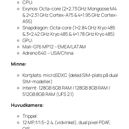
CPU:
Exynos: Octa-core (2×2.73 GHz Mongoose M4
& 2×2.31 GHz Cortex-A75 & 4×1.95 GHz Cortex-
A55)
Snapdragon: Octa-core (1×2.84 GHz Kryo 485
& 3×2.42 GHz Kryo 485 & 4×1.78 GHz Kryo 485)
GPU:
Mali-G76 MP12 – EMEA/LATAM
Adreno 640 – USA/China
Minne:
Kortplats: microSDXC (delad SIM-plats på dual
SIM-modeller)
Internt: 128GB 6GB RAM / 128GB 8GB RAM /
512GB 8GB RAM (UFS 2.1)
Huvudkamera:
Trippel:
12 MP, f/1.5–2.4, (vidvinkel), dual pixel PDAF,
OIS