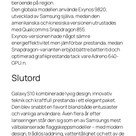
beroende på region.
Den globala modellen använde Exynos 9820,
utvecklad av Samsung själva, medan den
amerikanska och kinesiska versionen utrustades
med Qualcomms Snapdragon 855.
Exynos-versionen hade något sämre
energieffektivitet men jämförbar prestanda, medan
Snapdragon-varianten erbjöd bättre batteritid och
optimerad grafikprestanda tack vare Adreno 640-
GPU:n.
Slutord
Galaxy S10 kombinerade lyxig design, innovativ
teknik och kraftfull prestanda i ett elegant paket.
Den blev snabbt en favorit bland både entusiaster
och vanliga användare. Även flera år efter
lanseringen står den sig som en av Samsungs mest
välbalanserade flaggskeppsmodeller – med modern
design, trådlös laddning, vattentålighet och ett av de