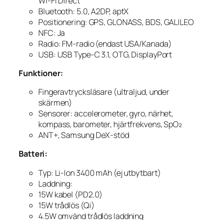
Wi-Fi Direct
Bluetooth: 5.0, A2DP, aptX
Positionering: GPS, GLONASS, BDS, GALILEO
NFC: Ja
Radio: FM-radio (endast USA/Kanada)
USB: USB Type-C 3.1, OTG, DisplayPort
Funktioner:
Fingeravtrycksläsare (ultraljud, under
skärmen)
Sensorer: accelerometer, gyro, närhet,
kompass, barometer, hjärtfrekvens, SpO₂
ANT+, Samsung DeX-stöd
Batteri:
Typ: Li-Ion 3400 mAh (ej utbytbart)
Laddning:
15W kabel (PD2.0)
15W trådlös (Qi)
4.5W omvänd trådlös laddning