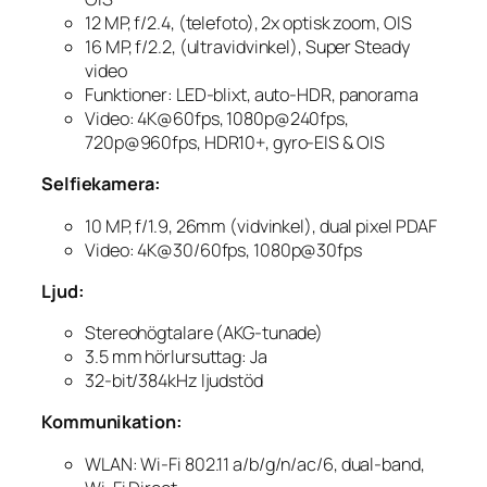
12 MP, f/2.4, (telefoto), 2x optisk zoom, OIS
16 MP, f/2.2, (ultravidvinkel), Super Steady
video
Funktioner: LED-blixt, auto-HDR, panorama
Video: 4K@60fps, 1080p@240fps,
720p@960fps, HDR10+, gyro-EIS & OIS
Selfiekamera:
10 MP, f/1.9, 26mm (vidvinkel), dual pixel PDAF
Video: 4K@30/60fps, 1080p@30fps
Ljud:
Stereohögtalare (AKG-tunade)
3.5 mm hörlursuttag: Ja
32-bit/384kHz ljudstöd
Kommunikation:
WLAN: Wi-Fi 802.11 a/b/g/n/ac/6, dual-band,