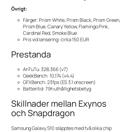
Övrigt:
Färger: Prism White, Prism Black, Prism Green,
Prism Blue, Canary Yellow, Flamingo Pink,
Cardinal Red, Smoke Blue
Pris vid lansering: cirka 150 EUR
Prestanda
AnTuTu: 328,366 (v7)
GeekBench: 10,174 (v4.4)
GFXBench: 23fps (ES 3.1 onscreen)
Batteritid: 79h uthållighetsbetyg
Skillnader mellan Exynos
och Snapdragon
Samsung Galaxy S10 släpptes med två olika chip