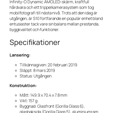
Infinity-O Dynamic AMOLED-skärm, kraftfull
hårdvara och ett trippelkamerasystem som tog
mobilfotografi till nästa nivå. Trots att den idag är
utgången, är S10 fortfarande en populär enhet bland
entusiaster tack vare sin balans mellan prestanda,
byggkvalitet och funktioner.
Specifikationer
Lansering:
Tillkännagiven: 20 februari 2019
Släppt: 8 mars 2019
Status: Utgången
Konstruktion:
Mått: 149.9 x 70.4 x 7.8 mm
Vikt: 157 g
Byggnad: Glasfront (Gorilla Glass 6),
glasbaksida (Gorilla Glass 5), aluminiumram