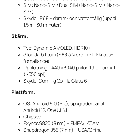
SIM: Nano-SIM / Dual SIM (Nano-SIM + Nano-
SIM)
Skydd: IP68 – damm- och vattentålig (upp till
1.5 m i 30 minuter)
Skärm:
Typ: Dynamic AMOLED, HDR10+
Storlek: 6.1 tum (~88.3% skärm-till-kropp-
förhållande)
Upplösning: 1440 x 3040 pixlar, 19:9-format
(~550 ppi)
Skydd: Corning Gorilla Glass 6
Plattform:
OS: Android 9.0 (Pie), uppgraderbar till
Android 12, One UI 4.1
Chipset:
Exynos 9820 (8 nm)
– EMEA/LATAM
Snapdragon 855 (7 nm)
– USA/China