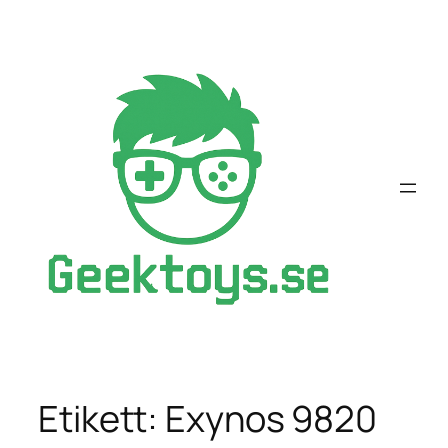
Hoppa
till
innehåll
Etikett:
Exynos 9820