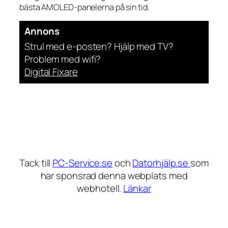
bästa AMOLED-panelerna på sin tid.
Annons
Strul med e-posten? Hjälp med TV?
Problem med wifi?
Digital Fixare
Tack till
PC-Service.se
och
Datorhjälp.se
som
har sponsrad denna webplats med
webhotell.
Länkar