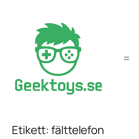
Hoppa
till
innehåll
Etikett:
fälttelefon