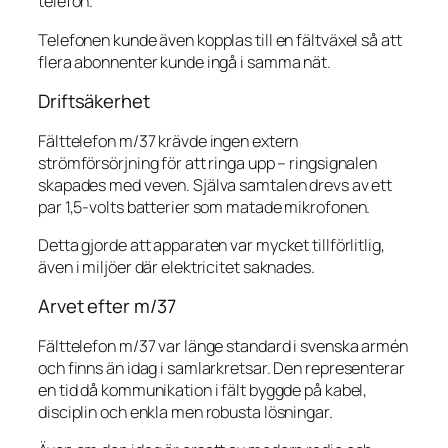
telefon.
Telefonen kunde även kopplas till en fältväxel så att
flera abonnenter kunde ingå i samma nät.
Driftsäkerhet
Fälttelefon m/37 krävde ingen extern
strömförsörjning för att ringa upp – ringsignalen
skapades med veven. Själva samtalen drevs av ett
par 1,5-volts batterier som matade mikrofonen.
Detta gjorde att apparaten var mycket tillförlitlig,
även i miljöer där elektricitet saknades.
Arvet efter m/37
Fälttelefon m/37 var länge standard i svenska armén
och finns än idag i samlarkretsar. Den representerar
en tid då kommunikation i fält byggde på kabel,
disciplin och enkla men robusta lösningar.