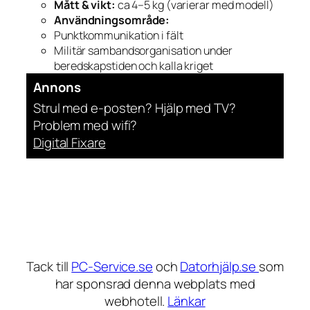
Mått & vikt:
ca 4–5 kg (varierar med modell)
Användningsområde:
Punktkommunikation i fält
Militär sambandsorganisation under
beredskapstiden och kalla kriget
Annons
Strul med e-posten? Hjälp med TV?
Problem med wifi?
Digital Fixare
Tack till
PC-Service.se
och
Datorhjälp.se
som
har sponsrad denna webplats med
webhotell.
Länkar