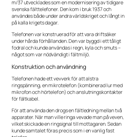
m/37 utvecklades som en modernisering av tidigare
svenska fälttelefoner. Den kom i bruk 1937 och
användes både under andra världskriget och långt in
på kalla krigets dagar.
Telefonen var konstruerad för att vara driftsäker
under hårda förhållanden. Den var byggd i ett tåligt
fodral och kunde användas i regn, kyla och smuts –
något som var nödvändigt i fältmiljö.
Konstruktion och användning
Telefonen hade ett vevverk för att alstra
ringspänning, en mikrotelefon (kombinerad lur med
mikrofon och hörtelefon) och anslutningskontakter
för fältkabel.
För att använda den drogs en fältledning mellan två
apparater. När man ville ringa vevade man på veven,
vilket skickade en ringsignal till mottagaren. Sedan
kunde samtalet föras precis som i en vanlig fast