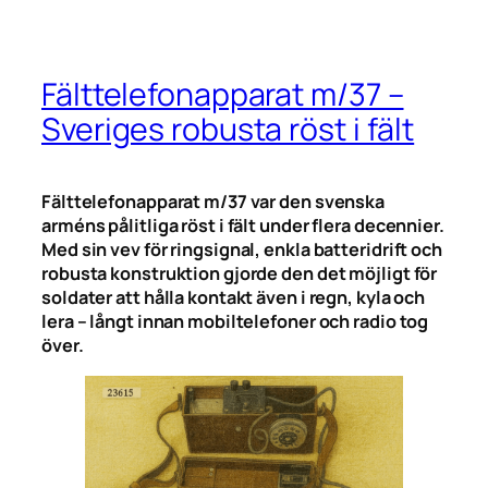
Fälttelefonapparat m/37 –
Sveriges robusta röst i fält
Fälttelefonapparat m/37 var den svenska
arméns pålitliga röst i fält under flera decennier.
Med sin vev för ringsignal, enkla batteridrift och
robusta konstruktion gjorde den det möjligt för
soldater att hålla kontakt även i regn, kyla och
lera – långt innan mobiltelefoner och radio tog
över.