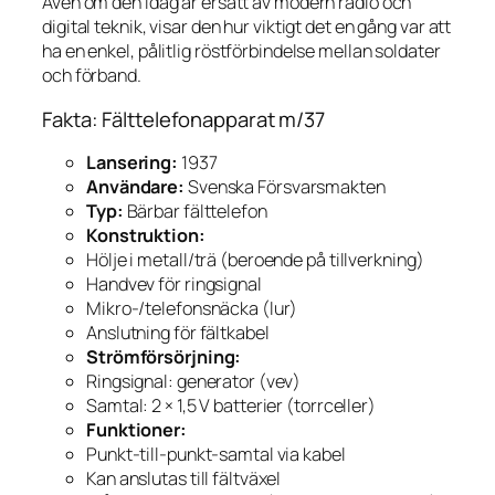
Även om den idag är ersatt av modern radio och
digital teknik, visar den hur viktigt det en gång var att
ha en enkel, pålitlig röstförbindelse mellan soldater
och förband.
Fakta: Fälttelefonapparat m/37
Lansering:
1937
Användare:
Svenska Försvarsmakten
Typ:
Bärbar fälttelefon
Konstruktion:
Hölje i metall/trä (beroende på tillverkning)
Handvev för ringsignal
Mikro-/telefonsnäcka (lur)
Anslutning för fältkabel
Strömförsörjning:
Ringsignal: generator (vev)
Samtal: 2 × 1,5 V batterier (torrceller)
Funktioner:
Punkt-till-punkt-samtal via kabel
Kan anslutas till fältväxel