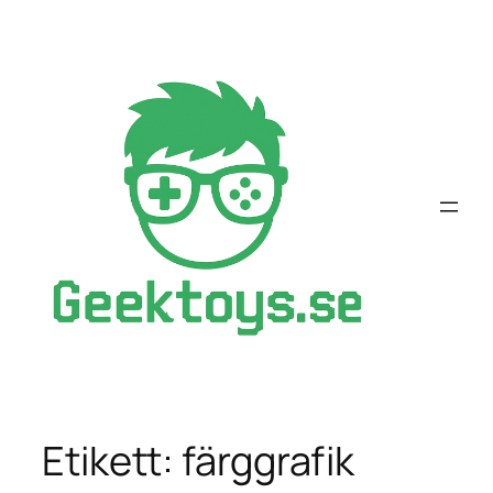
Hoppa
till
innehåll
Etikett:
färggrafik