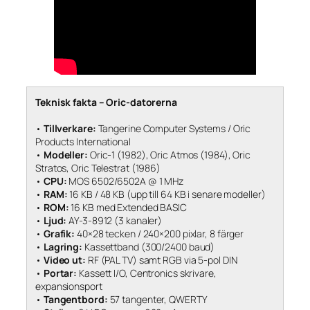
Teknisk fakta – Oric-datorerna
•
Tillverkare:
Tangerine Computer Systems / Oric
Products International
•
Modeller:
Oric-1 (1982), Oric Atmos (1984), Oric
Stratos, Oric Telestrat (1986)
•
CPU:
MOS 6502/6502A @ 1 MHz
•
RAM:
16 KB / 48 KB (upp till 64 KB i senare modeller)
•
ROM:
16 KB med Extended BASIC
•
Ljud:
AY-3-8912 (3 kanaler)
•
Grafik:
40×28 tecken / 240×200 pixlar, 8 färger
•
Lagring:
Kassettband (300/2400 baud)
•
Video ut:
RF (PAL TV) samt RGB via 5-pol DIN
•
Portar:
Kassett I/O, Centronics skrivare,
expansionsport
•
Tangentbord:
57 tangenter, QWERTY