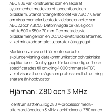
ABC 806 var konstruerad som en separat
systemenhet med externt tangentbord och
bildskärm. Standardtangentbordet var ABC 77, även
om vissa exemplar bestod av delade enheter som
ABC22 och ABC55. Datorn vägde cirka 5 kg och
mätte 500 × 350 × 70 mm. Den matades via
bildskärmen genom en DC/DC-switchad kraftenhet,
vilket minskade antalet separata nätaggregat.
Maskinen var avsedd för kontorsarbete,
skolundervisning, datakommunikation och tekniska
applikationer. Den byggdes för kontinuerlig drift och
specificerades till omkring 4 000 timmars MTBF,
vilket visar att den sågs som professionell utrustning
snarare än hobbydator.
Hjärnan: Z80 och 3 MHz
I centrum satt en Zilog Z80 A-processor med 8-
bitars ordlängd och 3 MHz klockfrekvens. Z80 var en