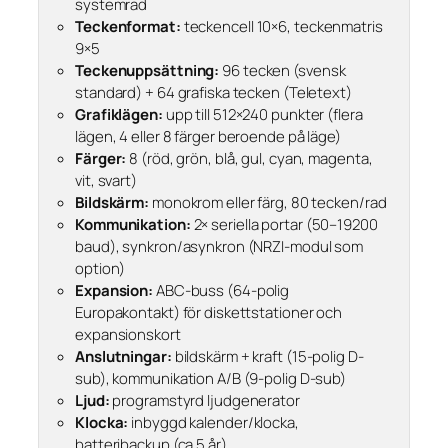
systemrad
Teckenformat:
teckencell 10×6, teckenmatris
9×5
Teckenuppsättning:
96 tecken (svensk
standard) + 64 grafiska tecken (Teletext)
Grafiklägen:
upp till 512×240 punkter (flera
lägen, 4 eller 8 färger beroende på läge)
Färger:
8 (röd, grön, blå, gul, cyan, magenta,
vit, svart)
Bildskärm:
monokrom eller färg, 80 tecken/rad
Kommunikation:
2× seriella portar (50–19200
baud), synkron/asynkron (NRZI-modul som
option)
Expansion:
ABC-buss (64-polig
Europakontakt) för diskettstationer och
expansionskort
Anslutningar:
bildskärm + kraft (15-polig D-
sub), kommunikation A/B (9-polig D-sub)
Ljud:
programstyrd ljudgenerator
Klocka:
inbyggd kalender/klocka,
batteribackup (ca 5 år)