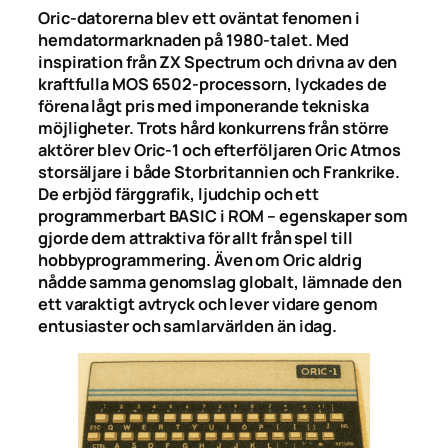
Oric-datorerna blev ett oväntat fenomen i
hemdatormarknaden på 1980-talet. Med
inspiration från ZX Spectrum och drivna av den
kraftfulla MOS 6502-processorn, lyckades de
förena lågt pris med imponerande tekniska
möjligheter. Trots hård konkurrens från större
aktörer blev Oric-1 och efterföljaren Oric Atmos
storsäljare i både Storbritannien och Frankrike.
De erbjöd färggrafik, ljudchip och ett
programmerbart BASIC i ROM – egenskaper som
gjorde dem attraktiva för allt från spel till
hobbyprogrammering. Även om Oric aldrig
nådde samma genomslag globalt, lämnade den
ett varaktigt avtryck och lever vidare genom
entusiaster och samlarvärlden än idag.