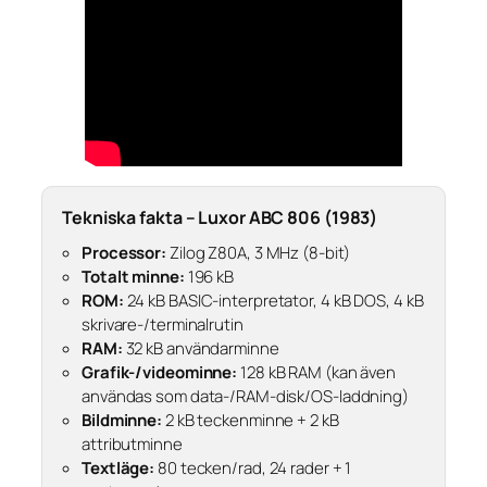
Tekniska fakta – Luxor ABC 806 (1983)
Processor:
Zilog Z80A, 3 MHz (8-bit)
Totalt minne:
196 kB
ROM:
24 kB BASIC-interpretator, 4 kB DOS, 4 kB
skrivare-/terminalrutin
RAM:
32 kB användarminne
Grafik-/videominne:
128 kB RAM (kan även
användas som data-/RAM-disk/OS-laddning)
Bildminne:
2 kB teckenminne + 2 kB
attributminne
Textläge:
80 tecken/rad, 24 rader + 1