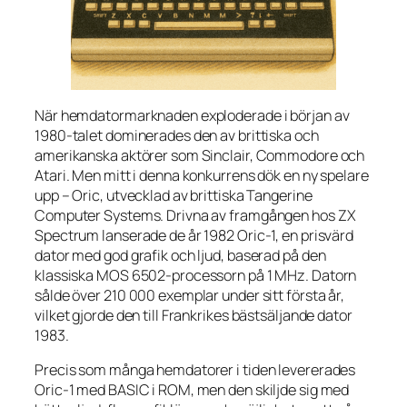
När hemdatormarknaden exploderade i början av
1980-talet dominerades den av brittiska och
amerikanska aktörer som Sinclair, Commodore och
Atari. Men mitt i denna konkurrens dök en ny spelare
upp – Oric, utvecklad av brittiska Tangerine
Computer Systems. Drivna av framgången hos ZX
Spectrum lanserade de år 1982 Oric-1, en prisvärd
dator med god grafik och ljud, baserad på den
klassiska MOS 6502-processorn på 1 MHz. Datorn
sålde över 210 000 exemplar under sitt första år,
vilket gjorde den till Frankrikes bästsäljande dator
1983.
Precis som många hemdatorer i tiden levererades
Oric-1 med BASIC i ROM, men den skiljde sig med