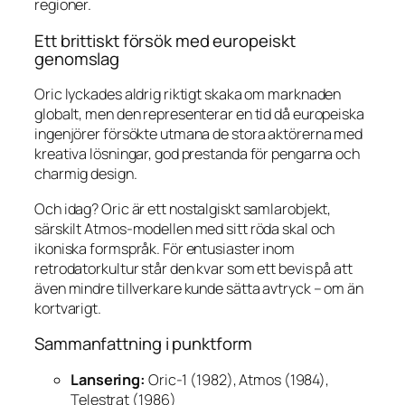
regioner.
Ett brittiskt försök med europeiskt
genomslag
Oric lyckades aldrig riktigt skaka om marknaden
globalt, men den representerar en tid då europeiska
ingenjörer försökte utmana de stora aktörerna med
kreativa lösningar, god prestanda för pengarna och
charmig design.
Och idag?
Oric är ett nostalgiskt samlarobjekt
,
särskilt Atmos-modellen med sitt röda skal och
ikoniska formspråk. För entusiaster inom
retrodatorkultur står den kvar som ett bevis på att
även mindre tillverkare kunde sätta avtryck – om än
kortvarigt.
Sammanfattning i punktform
Lansering:
Oric-1 (1982), Atmos (1984),
Telestrat (1986)