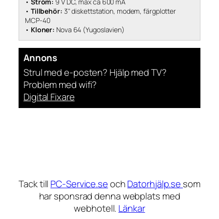
•
Ström:
9 V DC, max ca 600 mA
•
Tillbehör:
3" diskettstation, modem, färgplotter
MCP-40
•
Kloner:
Nova 64 (Yugoslavien)
Annons
Strul med e-posten? Hjälp med TV?
Problem med wifi?
Digital Fixare
Tack till
PC-Service.se
och
Datorhjälp.se
som
har sponsrad denna webplats med
webhotell.
Länkar