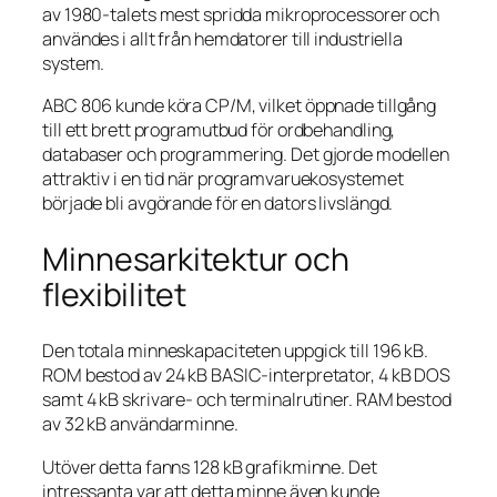
av 1980-talets mest spridda mikroprocessorer och
användes i allt från hemdatorer till industriella
system.
ABC 806 kunde köra CP/M, vilket öppnade tillgång
till ett brett programutbud för ordbehandling,
databaser och programmering. Det gjorde modellen
attraktiv i en tid när programvaruekosystemet
började bli avgörande för en dators livslängd.
Minnesarkitektur och
flexibilitet
Den totala minneskapaciteten uppgick till 196 kB.
ROM bestod av 24 kB BASIC-interpretator, 4 kB DOS
samt 4 kB skrivare- och terminalrutiner. RAM bestod
av 32 kB användarminne.
Utöver detta fanns 128 kB grafikminne. Det
intressanta var att detta minne även kunde