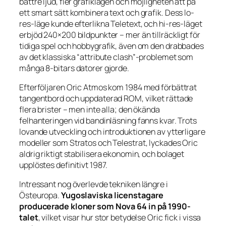
bättre ljud, fler grafiklägen och möjligheten att på
ett smart sätt kombinera text och grafik. Dess lo-
res-läge kunde efterlikna Teletext, och hi-res-läget
erbjöd 240×200 bildpunkter – mer än tillräckligt för
tidiga spel och hobbygrafik, även om den drabbades
av det klassiska “attribute clash”-problemet som
många 8-bitars datorer gjorde.
Efterföljaren Oric Atmos kom 1984 med förbättrat
tangentbord och uppdaterad ROM, vilket rättade
flera brister – men inte alla; den ökända
felhanteringen vid bandinläsning fanns kvar. Trots
lovande utveckling och introduktionen av ytterligare
modeller som Stratos och Telestrat, lyckades Oric
aldrig riktigt stabilisera ekonomin, och bolaget
upplöstes definitivt 1987.
Intressant nog överlevde tekniken längre i
Östeuropa.
Yugoslaviska licenstagare
producerade kloner som Nova 64 in på 1990-
talet
, vilket visar hur stor betydelse Oric fick i vissa