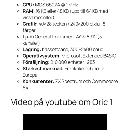
CPU:
MOS 6502A @ 1 MHz
RAM:
16 KB eller 48 KB (upp till 64 KB med
vissa modeller)
Grafik:
40×28 tecken / 240×200 pixlar, 8
färger
Ljud:
General Instrument AY-3-8912 (3
kanaler)
Lagring:
Kassettband, 300–2400 baud
Operativsystem:
Microsoft Extended BASIC
Försäljning:
210 000 enheter 1983
Starkast marknad:
Frankrike och norra
Europa
Konkurrenter:
ZX Spectrum och Commodore
64
Video på youtube om Oric 1