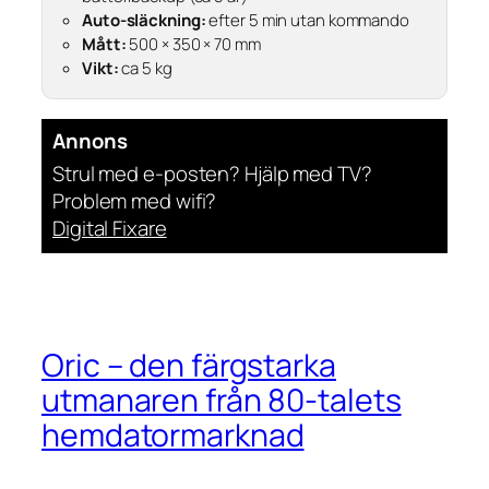
Auto-släckning:
efter 5 min utan kommando
Mått:
500 × 350 × 70 mm
Vikt:
ca 5 kg
Annons
Strul med e-posten? Hjälp med TV?
Problem med wifi?
Digital Fixare
Oric – den färgstarka
utmanaren från 80-talets
hemdatormarknad