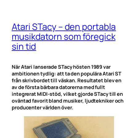
Atari STacy – den portabla
musikdatorn som föregick
sin tid
När Atari lanserade STacy hösten 1989 var
ambitionen tydlig: att ta den populära Atari ST
från skrivbordet till väskan. Resultatet blev en
av de första bärbara datorerna med fullt
integrerat MIDI-stöd, vilket gjorde STacy till en
oväntad favorit bland musiker, ljudtekniker och
producenter världen över.