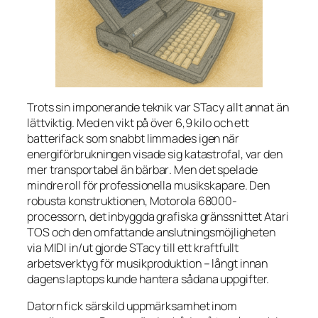
Trots sin imponerande teknik var STacy allt annat än
lättviktig. Med en vikt på över 6,9 kilo och ett
batterifack som snabbt limmades igen när
energiförbrukningen visade sig katastrofal, var den
mer
transportabel
än
bärbar
. Men det spelade
mindre roll för professionella musikskapare. Den
robusta konstruktionen, Motorola 68000-
processorn, det inbyggda grafiska gränssnittet Atari
TOS och den omfattande anslutningsmöjligheten
via MIDI in/ut gjorde STacy till ett kraftfullt
arbetsverktyg för musikproduktion – långt innan
dagens laptops kunde hantera sådana uppgifter.
Datorn fick särskild uppmärksamhet inom