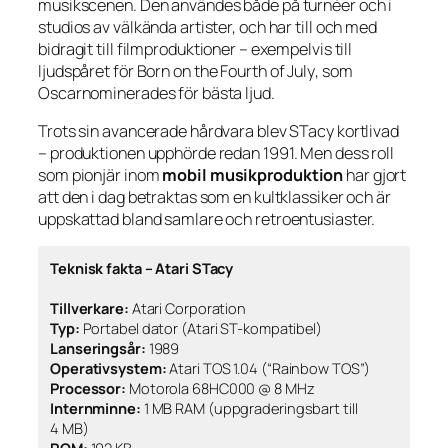
musikscenen. Den användes både på turnéer och i
studios av välkända artister, och har till och med
bidragit till filmproduktioner – exempelvis till
ljudspåret för
Born on the Fourth of July
, som
Oscarnominerades för bästa ljud.
Trots sin avancerade hårdvara blev STacy kortlivad
– produktionen upphörde redan 1991. Men dess roll
som pionjär inom
mobil musikproduktion
har gjort
att den i dag betraktas som en kultklassiker och är
uppskattad bland samlare och retroentusiaster.
Teknisk fakta – Atari STacy
Tillverkare:
Atari Corporation
Typ:
Portabel dator (Atari ST-kompatibel)
Lanseringsår:
1989
Operativsystem:
Atari TOS 1.04 (“Rainbow TOS”)
Processor:
Motorola 68HC000 @ 8 MHz
Internminne:
1 MB RAM (uppgraderingsbart till
4 MB)