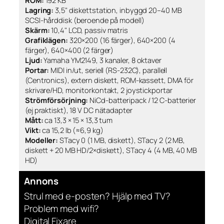
ROM:
192 KB
Lagring:
3,5" diskettstation, inbyggd 20–40 MB
SCSI-hårddisk (beroende på modell)
Skärm:
10,4" LCD, passiv matris
Grafiklägen:
320×200 (16 färger), 640×200 (4
färger), 640×400 (2 färger)
Ljud:
Yamaha YM2149, 3 kanaler, 8 oktaver
Portar:
MIDI in/ut, seriell (RS-232C), parallell
(Centronics), extern diskett, ROM-kassett, DMA för
skrivare/HD, monitorkontakt, 2 joystickportar
Strömförsörjning:
NiCd-batteripack / 12 C-batterier
(ej praktiskt), 18 V DC nätadapter
Mått:
ca 13,3 × 15 × 13,3 tum
Vikt:
ca 15,2 lb (≈6,9 kg)
Modeller:
STacy 0 (1 MB, diskett), STacy 2 (2 MB,
diskett + 20 MB HD/2×diskett), STacy 4 (4 MB, 40 MB
HD)
Annons
Strul med e-posten? Hjälp med TV?
Problem med wifi?
Digital Fixare