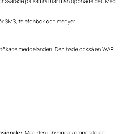
t svarade på samtal när man öppnade det. Med
e för SMS, telefonbok och menyer.
ch utökade meddelanden. Den hade också en WAP
gsignaler
. Med den inbyggda kompositören