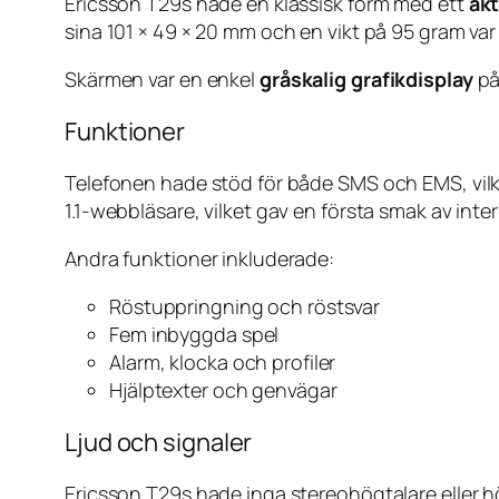
Ericsson T29s hade en klassisk form med ett
akt
sina 101 × 49 × 20 mm och en vikt på 95 gram var 
Skärmen var en enkel
gråskalig grafikdisplay
på
Funktioner
Telefonen hade stöd för både SMS och EMS, vil
1.1-webbläsare, vilket gav en första smak av inte
Andra funktioner inkluderade:
Röstuppringning och röstsvar
Fem inbyggda spel
Alarm, klocka och profiler
Hjälptexter och genvägar
Ljud och signaler
Ericsson T29s hade inga stereohögtalare eller h