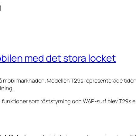
n
obilen med det stora locket
på mobilmarknaden. Modellen T29s representerade tidens 
lning.
h funktioner som röststyrning och WAP-surf blev T29s en 