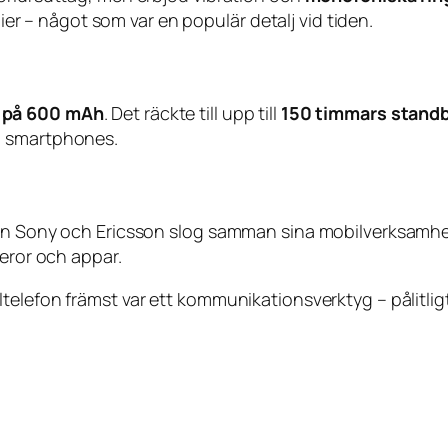
– något som var en populär detalj vid tiden.
i på 600 mAh
. Det räckte till upp till
150 timmars stand
a smartphones.
nan Sony och Ericsson slog samman sina mobilverksamhet
meror och appar.
telefon främst var ett kommunikationsverktyg – pålitlig