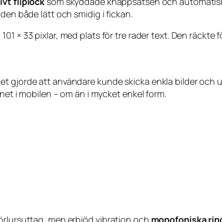
ivt fliplock
som skyddade knappsatsen och automatisk
den både lätt och smidig i fickan.
 101 × 33 pixlar, med plats för tre rader text. Den räckt
ket gjorde att användare kunde skicka enkla bilder o
rnet i mobilen – om än i mycket enkel form.
örlursuttag, men erbjöd vibration och
monofoniska rin