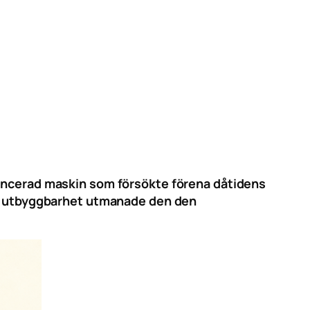
vancerad maskin som försökte förena dåtidens
hög utbyggbarhet utmanade den den