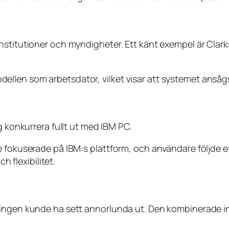
nstitutioner och myndigheter. Ett känt exempel är Clar
en som arbetsdator, vilket visar att systemet ansågs ti
g konkurrera fullt ut med IBM PC.
 fokuserade på IBM:s plattform, och användare följde ef
h flexibilitet.
lingen kunde ha sett annorlunda ut. Den kombinerade i