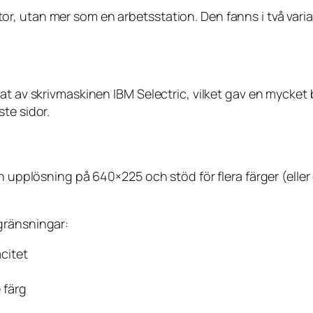
, utan mer som en arbetsstation. Den fanns i två varia
rat av skrivmaskinen IBM Selectric, vilket gav en mycket
te sidor.
en upplösning på 640×225 och stöd för flera färger (ell
gränsningar:
citet
 färg