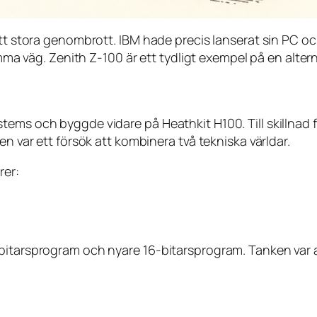
sitt stora genombrott. IBM hade precis lanserat sin PC o
amma väg. Zenith Z-100 är ett tydligt exempel på en alter
tems och byggde vidare på Heathkit H100. Till skillnad 
en var ett försök att kombinera två tekniska världar.
rer:
bitarsprogram och nyare 16-bitarsprogram. Tanken var at