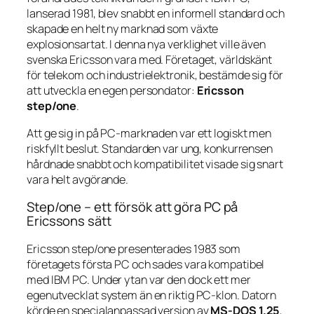
lanserad 1981, blev snabbt en informell standard och
skapade en helt ny marknad som växte
explosionsartat. I denna nya verklighet ville även
svenska Ericsson vara med. Företaget, världskänt
för telekom och industrielektronik, bestämde sig för
att utveckla en egen persondator:
Ericsson
step/one
.
Att ge sig in på PC-marknaden var ett logiskt men
riskfyllt beslut. Standarden var ung, konkurrensen
hårdnade snabbt och kompatibilitet visade sig snart
vara helt avgörande.
Step/one – ett försök att göra PC på
Ericssons sätt
Ericsson step/one presenterades 1983 som
företagets första PC och sades vara kompatibel
med IBM PC. Under ytan var den dock ett mer
egenutvecklat system än en riktig PC-klon. Datorn
körde en specialanpassad version av
MS-DOS 1.25
,