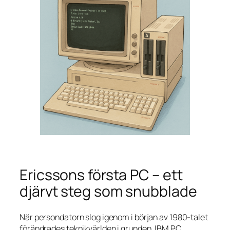
Ericssons första PC – ett
djärvt steg som snubblade
När persondatorn slog igenom i början av 1980-talet
förändrades teknikvärlden i grunden. IBM PC,