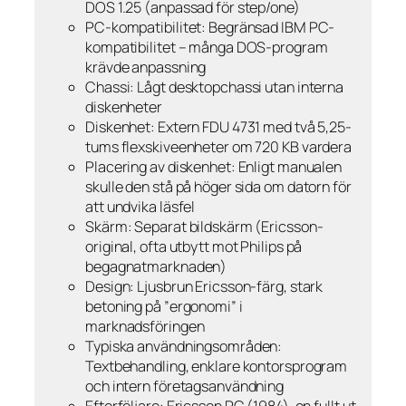
DOS 1.25 (anpassad för step/one)
PC-kompatibilitet: Begränsad IBM PC-
kompatibilitet – många DOS-program
krävde anpassning
Chassi: Lågt desktopchassi utan interna
diskenheter
Diskenhet: Extern FDU 4731 med två 5,25-
tums flexskiveenheter om 720 KB vardera
Placering av diskenhet: Enligt manualen
skulle den stå på höger sida om datorn för
att undvika läsfel
Skärm: Separat bildskärm (Ericsson-
original, ofta utbytt mot Philips på
begagnatmarknaden)
Design: Ljusbrun Ericsson-färg, stark
betoning på ”ergonomi” i
marknadsföringen
Typiska användningsområden:
Textbehandling, enklare kontorsprogram
och intern företagsanvändning
Efterföljare: Ericsson PC (1984), en fullt ut