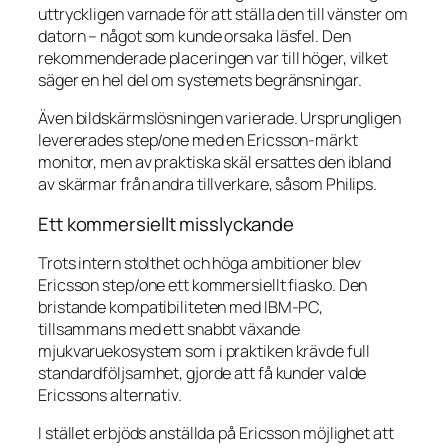
uttryckligen varnade för att ställa den till vänster om
datorn – något som kunde orsaka läsfel. Den
rekommenderade placeringen var till höger, vilket
säger en hel del om systemets begränsningar.
Även bildskärmslösningen varierade. Ursprungligen
levererades step/one med en Ericsson-märkt
monitor, men av praktiska skäl ersattes den ibland
av skärmar från andra tillverkare, såsom Philips.
Ett kommersiellt misslyckande
Trots intern stolthet och höga ambitioner blev
Ericsson step/one ett kommersiellt fiasko. Den
bristande kompatibiliteten med IBM-PC,
tillsammans med ett snabbt växande
mjukvaruekosystem som i praktiken krävde full
standardföljsamhet, gjorde att få kunder valde
Ericssons alternativ.
I stället erbjöds anställda på Ericsson möjlighet att