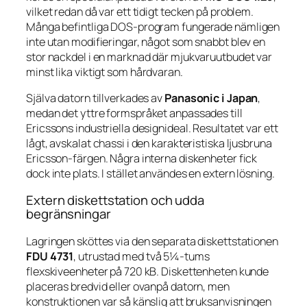
vilket redan då var ett tidigt tecken på problem.
Många befintliga DOS-program fungerade nämligen
inte utan modifieringar, något som snabbt blev en
stor nackdel i en marknad där mjukvaruutbudet var
minst lika viktigt som hårdvaran.
Själva datorn tillverkades av
Panasonic i Japan
,
medan det yttre formspråket anpassades till
Ericssons industriella designideal. Resultatet var ett
lågt, avskalat chassi i den karakteristiska ljusbruna
Ericsson-färgen. Några interna diskenheter fick
dock inte plats. I stället användes en extern lösning.
Extern diskettstation och udda
begränsningar
Lagringen sköttes via den separata diskettstationen
FDU 4731
, utrustad med två 5¼-tums
flexskiveenheter på 720 kB. Diskettenheten kunde
placeras bredvid eller ovanpå datorn, men
konstruktionen var så känslig att bruksanvisningen