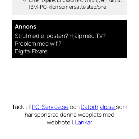
IBM-PC-klon som ersatte step/one
Annons
Strul med e-posten? Hjälp med TV?
Problem med wifi?
Digital Fixare
Tack till
PC-Service.se
och
Datorhjälp.se
som
har sponsrad denna webplats med
webhotell.
Länkar