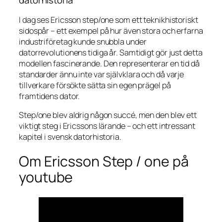
datorhistoria
I dag ses Ericsson step/one som ett teknikhistoriskt
sidospår – ett exempel på hur även stora och erfarna
industriföretag kunde snubbla under
datorrevolutionens tidiga år. Samtidigt gör just detta
modellen fascinerande. Den representerar en tid då
standarder ännu inte var självklara och då varje
tillverkare försökte sätta sin egen prägel på
framtidens dator.
Step/one blev aldrig någon succé, men den blev ett
viktigt steg i Ericssons lärande – och ett intressant
kapitel i svensk datorhistoria.
Om Ericsson Step / one på
youtube