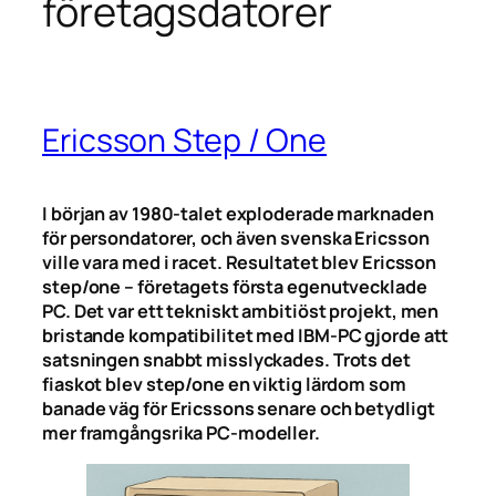
företagsdatorer
Ericsson Step / One
I början av 1980-talet exploderade marknaden
för persondatorer, och även svenska Ericsson
ville vara med i racet. Resultatet blev Ericsson
step/one – företagets första egenutvecklade
PC. Det var ett tekniskt ambitiöst projekt, men
bristande kompatibilitet med IBM-PC gjorde att
satsningen snabbt misslyckades. Trots det
fiaskot blev step/one en viktig lärdom som
banade väg för Ericssons senare och betydligt
mer framgångsrika PC-modeller.