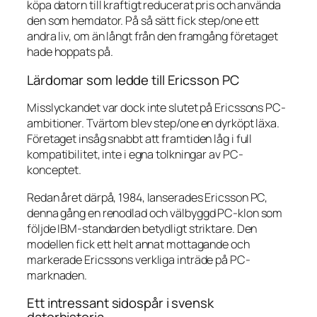
köpa datorn till kraftigt reducerat pris och använda
den som hemdator. På så sätt fick step/one ett
andra liv, om än långt från den framgång företaget
hade hoppats på.
Lärdomar som ledde till Ericsson PC
Misslyckandet var dock inte slutet på Ericssons PC-
ambitioner. Tvärtom blev step/one en dyrköpt läxa.
Företaget insåg snabbt att framtiden låg i full
kompatibilitet, inte i egna tolkningar av PC-
konceptet.
Redan året därpå, 1984, lanserades Ericsson PC,
denna gång en renodlad och välbyggd PC-klon som
följde IBM-standarden betydligt striktare. Den
modellen fick ett helt annat mottagande och
markerade Ericssons verkliga inträde på PC-
marknaden.
Ett intressant sidospår i svensk